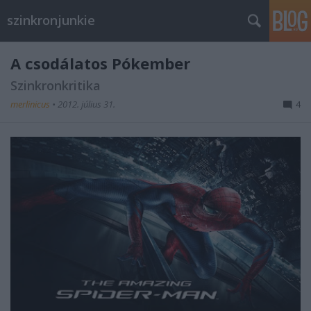
szinkronjunkie
A csodálatos Pókember
Szinkronkritika
merlinicus
•
2012. július 31.
4