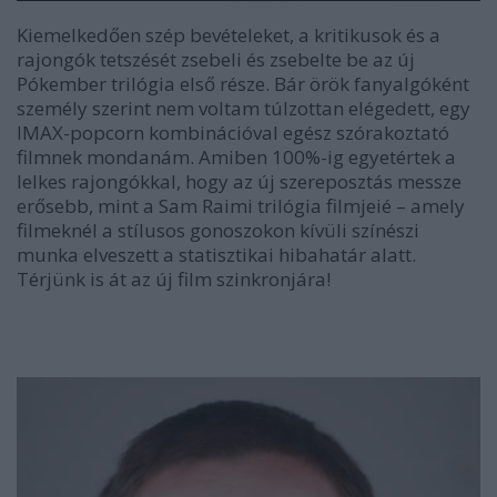
Kiemelkedően szép bevételeket, a kritikusok és a
rajongók tetszését zsebeli és zsebelte be az új
Pókember trilógia első része. Bár örök fanyalgóként
személy szerint nem voltam túlzottan elégedett, egy
IMAX-popcorn kombinációval egész szórakoztató
filmnek mondanám. Amiben 100%-ig egyetértek a
lelkes rajongókkal, hogy az új szereposztás messze
erősebb, mint a Sam Raimi trilógia filmjeié – amely
filmeknél a stílusos gonoszokon kívüli színészi
munka elveszett a statisztikai hibahatár alatt.
Térjünk is át az új film szinkronjára!