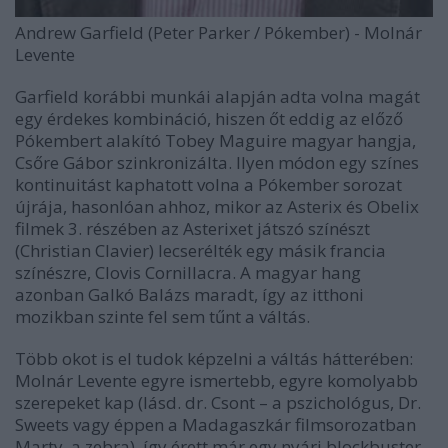
Andrew Garfield (Peter Parker / Pókember) - Molnár
Levente
Garfield korábbi munkái alapján adta volna magát
egy érdekes kombináció, hiszen őt eddig az előző
Pókembert alakító Tobey Maguire magyar hangja,
Csőre Gábor szinkronizálta. Ilyen módon egy színes
kontinuitást kaphatott volna a Pókember sorozat
újrája, hasonlóan ahhoz, mikor az Asterix és Obelix
filmek 3. részében az Asterixet játszó színészt
(Christian Clavier) lecserélték egy másik francia
színészre, Clovis Cornillacra. A magyar hang
azonban Galkó Balázs maradt, így az itthoni
mozikban szinte fel sem tűnt a váltás.
Több okot is el tudok képzelni a váltás hátterében:
Molnár Levente egyre ismertebb, egyre komolyabb
szerepeket kap (lásd. dr. Csont – a pszichológus, Dr.
Sweets vagy éppen a Madagaszkár filmsorozatban
Marty, a zebra), így érett már egy nyári blockbuster