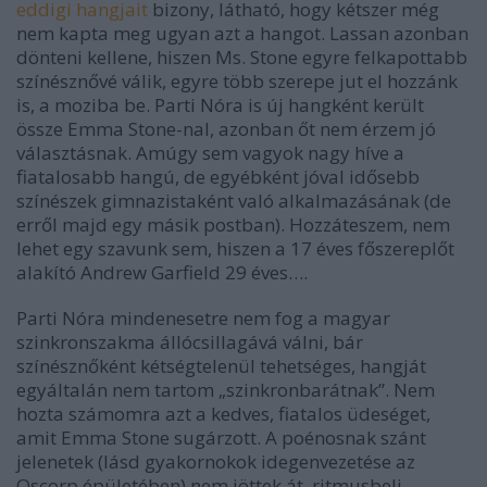
eddigi hangjait
bizony, látható, hogy kétszer még
nem kapta meg ugyan azt a hangot. Lassan azonban
dönteni kellene, hiszen Ms. Stone egyre felkapottabb
színésznővé válik, egyre több szerepe jut el hozzánk
is, a moziba be. Parti Nóra is új hangként került
össze Emma Stone-nal, azonban őt nem érzem jó
választásnak. Amúgy sem vagyok nagy híve a
fiatalosabb hangú, de egyébként jóval idősebb
színészek gimnazistaként való alkalmazásának (de
erről majd egy másik postban). Hozzáteszem, nem
lehet egy szavunk sem, hiszen a 17 éves főszereplőt
alakító Andrew Garfield 29 éves….
Parti Nóra mindenesetre nem fog a magyar
szinkronszakma állócsillagává válni, bár
színésznőként kétségtelenül tehetséges, hangját
egyáltalán nem tartom „szinkronbarátnak”. Nem
hozta számomra azt a kedves, fiatalos üdeséget,
amit Emma Stone sugárzott. A poénosnak szánt
jelenetek (lásd gyakornokok idegenvezetése az
Oscorp épületében) nem jöttek át, ritmusbeli