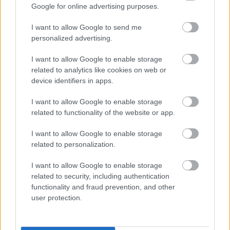
Google for online advertising purposes.
Schnell Ádám és Rhys Ifans régi bajtársak együtt és
bár a walesi aktort jópár hazai színész
I want to allow Google to send me
megszólaltatta már, szerencsére itt is Schnellre esett
personalized advertising.
a választás. Schnell Ádám az utóbbi években szintén
egyre inkább előtérbe kerül, ami számunkra igazi
I want to allow Google to enable storage
szerencse, hiszen bármely produkcióban (Family
related to analytics like cookies on web or
Guy, Weeds) a maximumot hozza ki karakteréből.
device identifiers in apps.
Ha már Dr. Connors karaktere szóba került, nem
I want to allow Google to enable storage
maradhat ki a Pókember rajongók által oly régóta
related to functionality of the website or app.
várt és a korábbi epizódban folyamatosan
lebegtetett Gyík nevű Pókember ősellenség.
I want to allow Google to enable storage
Szerencsére a karakter ebben a formában nem
related to personalization.
beszél túl sokat, hiszen a hangját már az eredeti
verzióban is inkább agyonpitchelték (az eredeti
I want to allow Google to enable storage
hangszint mellé vagy helyett egy sokkal mélyebb,
related to security, including authentication
basszusintenzívebb hangot raktak), ami a 90-es
functionality and fraud prevention, and other
években még elment, viszont ma már annyira sok
user protection.
helyen használják (a legkisebb költségvetésű
rajzfilmekben is feltűnik), hogy egy ilyen nagy
költségvetésű produkciótól realisztikusabb