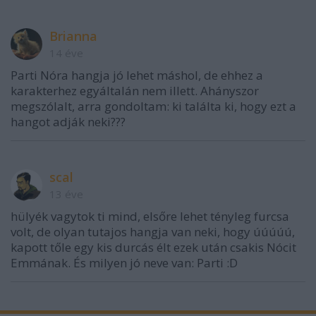
Brianna
14 éve
Parti Nóra hangja jó lehet máshol, de ehhez a
karakterhez egyáltalán nem illett. Ahányszor
megszólalt, arra gondoltam: ki találta ki, hogy ezt a
hangot adják neki???
scal
13 éve
hülyék vagytok ti mind, elsőre lehet tényleg furcsa
volt, de olyan tutajos hangja van neki, hogy úúúúú,
kapott tőle egy kis durcás élt ezek után csakis Nócit
Emmának. És milyen jó neve van: Parti :D