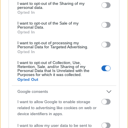
not limited to your visit or usage behaviour. You may click to
I want to opt-out of the Sharing of my
personal data.
grant or deny consent to Google and its third-party tags to
Opted In
use your data for below specified purposes in below Google
consent section.
I want to opt-out of the Sale of my
Sally Field (May Parker) - Kovács Nóra
Personal Data.
Opted In
Kovács Nóra már a Transformers részekben is kiváló
I want to opt-out of processing my
anyukahang volt. A Pókemberben a szerep
Personal Data for Targeted Advertising.
természetesen mélyebb, színesebb. Nóra kiválóan
Opted In
hozza a karaktert. Hangjából árad a tapasztalat, a
bölcsesség, amely többek között már a Gyűrűk ura
I want to opt-out of Collection, Use,
Retention, Sale, and/or Sharing of my
trilógiában is sokunkat szórakoztatott – a szó
Personal Data that Is Unrelated with the
Purposes for which it was collected.
legnemesebb értelmében.
Opted Out
Google consents
I want to allow Google to enable storage
related to advertising like cookies on web or
device identifiers in apps.
Rhys Ifans (Dr. Curt Connors / a Gyík) – Schnell Ádám
I want to allow my user data to be sent to