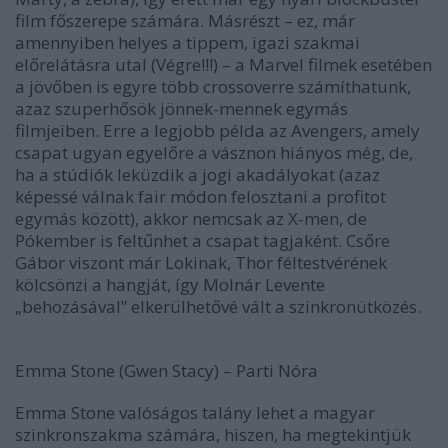
film főszerepe számára. Másrészt – ez, már
amennyiben helyes a tippem, igazi szakmai
előrelátásra utal (Végre!!!) – a Marvel filmek esetében
a jövőben is egyre több crossoverre számíthatunk,
azaz szuperhősök jönnek-mennek egymás
filmjeiben. Erre a legjobb példa az Avengers, amely
csapat ugyan egyelőre a vásznon hiányos még, de,
ha a stúdiók leküzdik a jogi akadályokat (azaz
képessé válnak fair módon felosztani a profitot
egymás között), akkor nemcsak az X-men, de
Pókember is feltűnhet a csapat tagjaként. Csőre
Gábor viszont már Lokinak, Thor féltestvérének
kölcsönzi a hangját, így Molnár Levente
„behozásával” elkerülhetővé vált a szinkronütközés.
Emma Stone (Gwen Stacy) – Parti Nóra
Emma Stone valóságos talány lehet a magyar
szinkronszakma számára, hiszen, ha megtekintjük