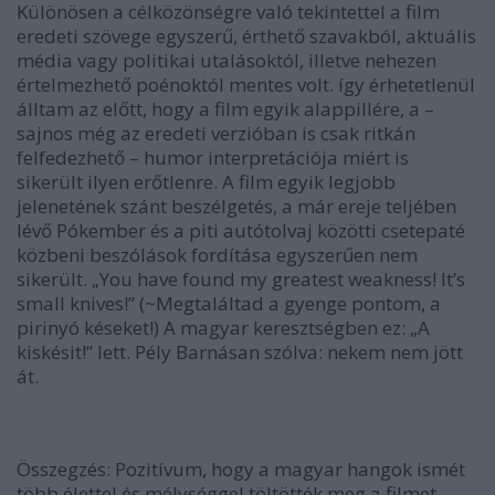
Különösen a célközönségre való tekintettel a film
eredeti szövege egyszerű, érthető szavakból, aktuális
média vagy politikai utalásoktól, illetve nehezen
értelmezhető poénoktól mentes volt. így érhetetlenül
álltam az előtt, hogy a film egyik alappillére, a –
sajnos még az eredeti verzióban is csak ritkán
felfedezhető – humor interpretációja miért is
sikerült ilyen erőtlenre. A film egyik legjobb
jelenetének szánt beszélgetés, a már ereje teljében
lévő Pókember és a piti autótolvaj közötti csetepaté
közbeni beszólások fordítása egyszerűen nem
sikerült. „You have found my greatest weakness! It’s
small knives!” (~Megtaláltad a gyenge pontom, a
pirinyó késeket!) A magyar keresztségben ez: „A
kiskésit!” lett. Pély Barnásan szólva: nekem nem jött
át.
Összegzés:
Pozitívum, hogy a magyar hangok ismét
több élettel és mélységgel töltötték meg a filmet,