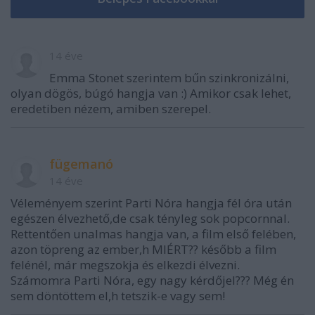
14 éve
Emma Stonet szerintem bűn szinkronizálni,
olyan dögös, búgó hangja van :) Amikor csak lehet,
eredetiben nézem, amiben szerepel.
fügemanó
14 éve
Véleményem szerint Parti Nóra hangja fél óra után
egészen élvezhető,de csak tényleg sok popcornnal.
Rettentően unalmas hangja van, a film első felében,
azon töpreng az ember,h MIÉRT?? később a film
felénél, már megszokja és elkezdi élvezni.
Számomra Parti Nóra, egy nagy kérdőjel??? Még én
sem döntöttem el,h tetszik-e vagy sem!