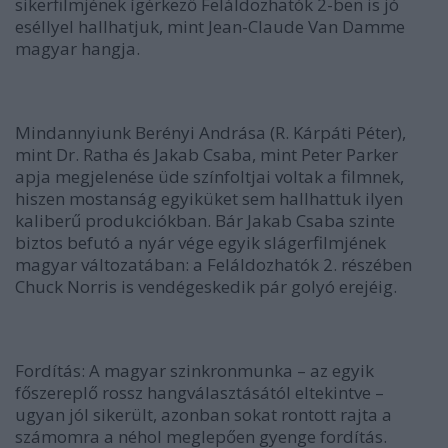
sikerfilmjének ígérkező Feláldozhatók 2-ben is jó
eséllyel hallhatjuk, mint Jean-Claude Van Damme
magyar hangja.
Mindannyiunk Berényi Andrása (R. Kárpáti Péter),
mint Dr. Ratha és Jakab Csaba, mint Peter Parker
apja megjelenése üde színfoltjai voltak a filmnek,
hiszen mostanság egyiküket sem hallhattuk ilyen
kaliberű produkciókban. Bár Jakab Csaba szinte
biztos befutó a nyár vége egyik slágerfilmjének
magyar változatában: a Feláldozhatók 2. részében
Chuck Norris is vendégeskedik pár golyó erejéig.
Fordítás:
A magyar szinkronmunka – az egyik
főszereplő rossz hangválasztásától eltekintve –
ugyan jól sikerült, azonban sokat rontott rajta a
számomra a néhol meglepően gyenge fordítás.