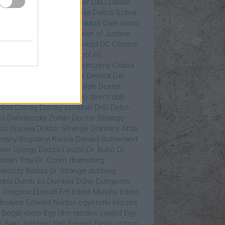
gány Judit
Czvetkó Sándor
D&D
Dabbs
er
Dagobert McChip
Dallas
Dallos Szilvia
yi Krisztián
Dan Fogler
Darázs
Dark world
id Bowie
David Morse
Dawn of Justice
s of Future Past
Da Vinci-kód
DC Comics
adpool
deadpool
Deadpool és
zsomák
Dead To Me
Debreczeny Csaba
 királynője
Denevérember
Derrick
Dér
lt
Dévai Balázs
Devora Wilde
Dexter
sőffy Rajz Katalin
díjátadó
direct dub
dios
Disney
Disney szinkron
DnD
Dobó
kő
Dobránszky Zoltán
Doctor Strange
zi Orsolya
Doktor Strange
Dolmány Attila
mány Bogdányi Korina
Donald Sutherland
ner György
Dózsa László
Dr. Bubó
Dr.
istian Troy
Dr. Csont
dramaturg
skóczy Balázs
Dr Strange
dubbing
mbo
Dumb és Dumber
Dűne
Dungeons
 Dragons
Ébredő Erő
Eddie Murphy
Eddie
dmayne
Edward Norton
egyetemi képzés
 bogár élete
Egy rém rendes család
Egy
r Wars történet
Elek Ferenc
Elemi ösztön