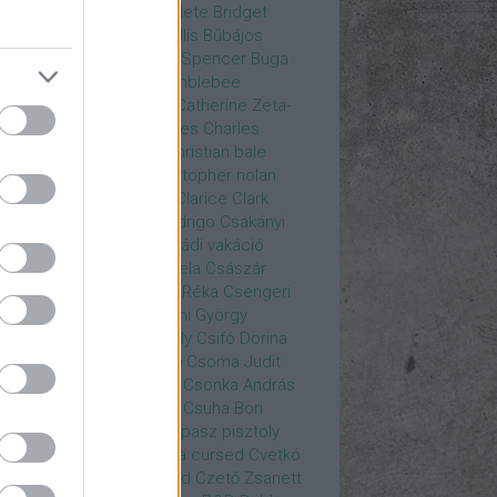
rea
Bozsó Péter
Brian élete
Bridget
nes
Brie Larson
Bruce Willis
Bűbájos
zorkák
Bubik István
Bud Spencer
Buga
ab
bukott birodalom
Bumblebee
eron Diaz
Casablanca
Catherine Zeta-
nes
CD Projekt Red
Charles
Charles
nce
Charmed
Chicago
christian bale
istopher Eccleston
christopher nolan
is Hemsworth
címadás
Clarice
Clark
egg
Columbo
Crespo Rodrigo
Csákányi
ter
Csákányi László
Családi vakáció
nkó Zoltán
Császár Angela
Császár
ert
Cseke Péter
Csellár Réka
Csengeri
la
Csere Ágnes
Cserhalmi György
rnák János
Csiby Gergely
Csifó Dorina
llagok Háborúja
Csodanő
Csoma Judit
omós Mari
Csondor Kata
Csonka András
re Gábor
Csörögi István
Csuha Bori
ha Lajos
Csuja Imre
Csupasz pisztoly
rka László
Csűrös Karola
cursed
Cvetkó
ndor
Cyborg
Czető Roland
Czető Zsanett