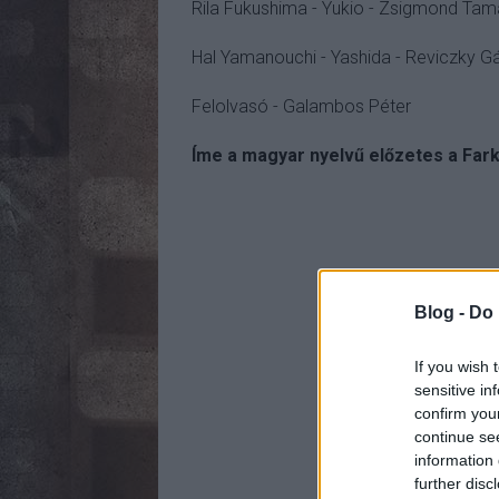
Rila Fukushima - Yukio - Zsigmond Tam
Hal Yamanouchi - Yashida - Reviczky G
Felolvasó - Galambos Péter
Íme a magyar nyelvű előzetes a Far
Blog -
Do 
If you wish 
sensitive in
confirm you
continue se
information 
further disc