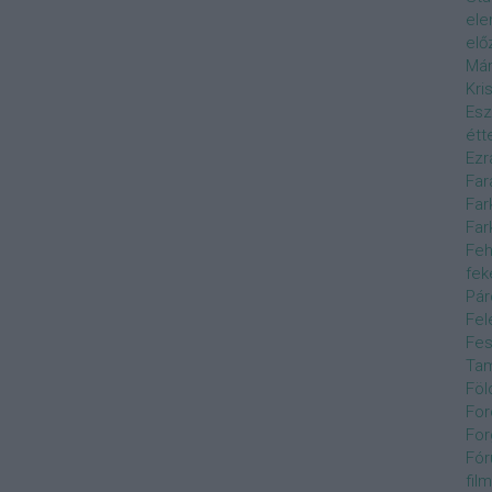
el
elő
Már
Kri
Esz
étt
Ezr
Far
Far
Far
Feh
fek
Pár
Fel
Fes
Ta
Föl
For
For
Fór
film