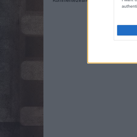
Kommentezéshez
lépj be
, vagy
regisztr
authenti