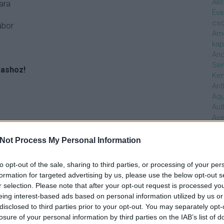
Ali
ara
Éva
cso
ábor
Ame
kap
And
Ser
kashoz!
Ken
Ant
Aq
Aut
Ave
Ébr
bos
Not Process My Personal Information
Uni
hal
to opt-out of the sale, sharing to third parties, or processing of your per
Han
formation for targeted advertising by us, please use the below opt-out s
be
r selection. Please note that after your opt-out request is processed y
Not
eing interest-based ads based on personal information utilized by us or
söt
disclosed to third parties prior to your opt-out. You may separately opt-
szo
losure of your personal information by third parties on the IAB’s list of
Bab