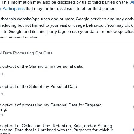
. This information may also be disclosed by us to third parties on the
IA
Bo
Participants
that may further disclose it to other third parties.
Bal
Bal
 that this website/app uses one or more Google services and may gath
Bal
including but not limited to your visit or usage behaviour. You may click 
Món
 to Google and its third-party tags to use your data for below specifi
Bar
ogle consent section.
Ist
1
komment
Atti
l Data Processing Opt Outs
Sup
n
X-men
Farkas
Reviczky Gábor
The Wolverine
Bee
er
Rozsomák
Sinkovits-Vitay András
Zsigmond
o opt-out of the Sharing of my personal data.
Mar
Tamara
In
Pét
Bes
o opt-out of the Sale of my Personal Data.
Med
and
In
Tita
to opt-out of processing my Personal Data for Targeted
Bo
ing.
Bol
In
Hun
Eni
o opt-out of Collection, Use, Retention, Sale, and/or Sharing
ersonal Data that Is Unrelated with the Purposes for which it
Bot
lected.