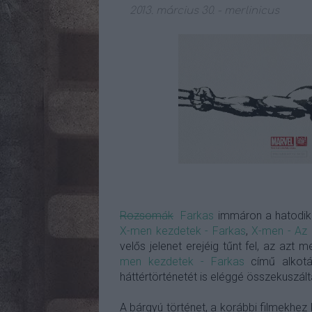
2013. március 30.
-
merlinicus
Rozsomák
Farkas
immáron a hatodik 
X-men kezdetek - Farkas
,
X-men - Az 
velős jelenet erejéig tűnt fel, az azt
men kezdetek - Farkas
című alkotás
háttértörténetét is eléggé összekuszál
A bárgyú történet, a korábbi filmekhez 