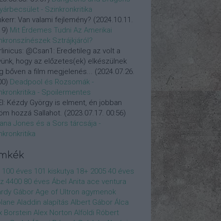
yárbecsület - Szinkronkritika
nkerr:
Van valami fejlemény?
(
2024.10.11.
19
)
Mit Érdemes Tudni Az Amerikai
nkronszínészek Sztrájkjáról?
linicus:
@Csan1: Eredetileg az volt a
vünk, hogy az előzetes(ek) elkészülnek
 bőven a film megjelenés...
(
2024.07.26.
00
)
Deadpool és Rozsomák -
nkronkritika - Spoilermentes
l:
Kézdy György is elment, én jobban
öm hozzá Sallahot.
(
2023.07.17. 00:56
)
iana Jones és a Sors tárcsája -
nkronkritika
ímkék
100 éves
101 kiskutya
18+
2005
40 éves
z
4400
80 éves
Ábel Anita
ace ventura
rdy Gábor
Age of Ultron
agymenok
plane
Aladdin
alapítás
Albert Gábor
Álca
x Borstein
Alex Norton
Alföldi Róbert