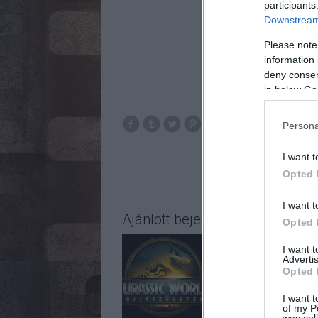
participants
Downstream 
Please note
information 
deny consent
in below Go
Persona
Japá
Galambos Pét
I want t
Opted 
I want t
Ajánlott bejegyzések:
Opted 
I want 
Advertis
Opted 
I want t
of my P
was col