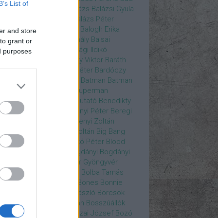
B’s List of
ys
Bajos csajok
bakik
Balázs
Balázsi Gyula
ázs Ági
Balázs Andrea
Balázs Péter
durs Gate 3
Balogh Anna
Balogh Erika
er and store
ogh Mix Stúdió
Balog Mihály
Balsai
to grant or
ika
Bánfalvi Eszter
Bánsági Ildikó
ed purposes
abás Kiss Zoltán
Baradlay Viktor
Baráth
ván
Barát Attia
Barbinek Péter
Bardóczy
la
Bartsch Kata
Básti Juli
Batman
Batman
erman ellen
Batman v Superman
tlejuice
Békés Itala
bemutató
Benedikty
cell
Benkő Péter
Bercsényi Péter
Beregi
er
Bertalan Ágnes
Berzsenyi Zoltán
enczi Árpád
Bezerédi Zoltán
Big Bang
ia Kft.
Blake Lively
Blaskó Péter
Blood
 Wine
Bodrogi Gyula
Bogdányi
Bogdányi
nilla
Bognár Anna
Bognár Gyöngyvér
gnár Tamás
Bognár Zsolt
Bolba Tamás
dog Gábor
Bolla Róbert
Bones
Bonnie
t
Borbás Gabi
Borbély László
Börcsök
kő
Boros Zoltán
Bor Zoltán
Bosszúállók
ár Endre
Both András
Bozai József
Bozó