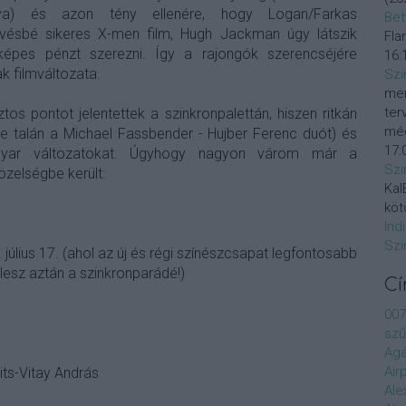
tva) és azon tény ellenére, hogy Logan/Farkas
Bet
evésbé sikeres X-men film, Hugh Jackman úgy látszik
Fla
képes pénzt szerezni. Így a rajongók szerencséjére
16:
ak filmváltozata.
Szi
mer
ter
s pontot jelentettek a szinkronpalettán, hiszen ritkán
még
éve talán a Michael Fassbender - Hujber Ferenc duót) és
17:
gyar változatokat. Úgyhogy nagyon várom már a
Szi
közelségbe került:
KalE
köt
Ind
Szi
 július 17. (ahol az új és régi színészcsapat legfontosabb
z lesz aztán a szinkronparádé!)
C
007
szű
Agá
Air
ts-Vitay András
Ale