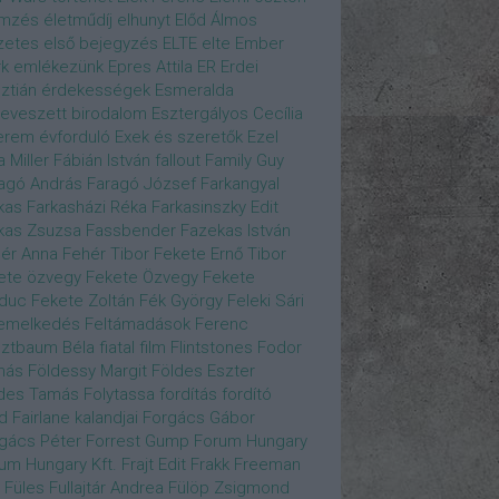
emzés
életműdíj
elhunyt
Előd Álmos
zetes
első bejegyzés
ELTE
elte
Ember
k
emlékezünk
Epres Attila
ER
Erdei
sztián
érdekességek
Esmeralda
eveszett birodalom
Esztergályos Cecília
erem
évforduló
Exek és szeretők
Ezel
a Miller
Fábián István
fallout
Family Guy
agó András
Faragó József
Farkangyal
kas
Farkasházi Réka
Farkasinszky Edit
kas Zsuzsa
Fassbender
Fazekas István
ér Anna
Fehér Tibor
Fekete Ernő Tibor
ete özvegy
Fekete Özvegy
Fekete
duc
Fekete Zoltán
Fék György
Feleki Sári
emelkedés
Feltámadások
Ferenc
ztbaum Béla
fiatal
film
Flintstones
Fodor
más
Földessy Margit
Földes Eszter
des Tamás
Folytassa
fordítás
fordító
d Fairlane kalandjai
Forgács Gábor
gács Péter
Forrest Gump
Forum Hungary
um Hungary Kft.
Frajt Edit
Frakk
Freeman
Füles
Fullajtár Andrea
Fülöp Zsigmond