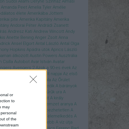
son Sudol
Állami Déryné Színház
Almási
Amanda Peet
Amelia Tyler
Amélie
dálatos élete
Amerikába Jöttem
rikai pite
Amerika Kapitány
Amerika
itány
Andorai Péter
Andrádi Zsanett
rás
Andresz Kati
Andrew Wincott
Andy
kis
Anette Bening
Anger Zsolt
Anna
drick
Ansel Elgort
Antal László
Antal Olga
hony Hopkins
Apádra ütök
Aprics László
uaman
átkozott
Austin Powers
Ausztrália
h Csilla
Autobot
Avar István
Avatar
ngers
Avengers 2
Azok a 90-es évek
Az
edő Erő
Az eljövendő múlt napjai
Az első
szúálló
Az igazság hajnala
Az Őrület
verzumában
Az Utolsó Jedik
A bárányok
lgatnak
A bérgyilkos
A gyűrűk ura
A
sonal or
gya és a Darázs
A hobbit
A király
ection to
széde
A kis hableány
A nemzet aranya
A
ou may
re Dame i toronyőr
A sebezhetetlen
A
 personal
ét lovag
A sötét lovag - Felemelkedés
A
out of the
mszéd nője mindig zöldebb
A víz útja
 downstream
y Driver
Bácskai János
Bács Ferenc
Bad