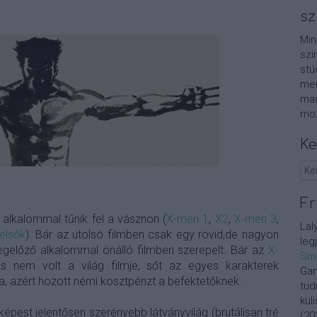
sz
Min
szi
stú
men
mag
moz
Ke
Fr
alkalommal tűnik fel a vásznon (
X-men 1
,
X2
,
X-men 3
,
Lal
elsők
). Bár az utolsó filmben csak egy rövid,de nagyon
leg
 megelőző alkalommal önálló filmben szerepelt. Bár az
X-
Sm
 nem volt a világ filmje, sőt az egyes karakterek
Gan
ta, azért hozott némi kosztpénzt a befektetőknek.
tud
kul
képest jelentősen szerényebb látványvilág (brutálisan tré
(
20