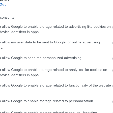
And
Out
Jo
bos
yzés trackback címe:
consents
Jak
Cam
kie.blog.hu/api/trackback/id/5184081
o allow Google to enable storage related to advertising like cookies on
Jo
evice identifiers in apps.
Da
Chr
Kommentek:
o allow my user data to be sent to Google for online advertising
Chr
s.
telmében felhasználói tartalomnak minősülnek, értük a
szolgáltatás
Gr
 nem vállal, azokat nem ellenőrzi. Kifogás esetén forduljon a blog
sználási feltételekben
és az
adatvédelmi tájékoztatóban
.
Esz
to allow Google to send me personalized advertising.
Csa
Rób
o allow Google to enable storage related to analytics like cookies on
Atti
2013.04.16. 21:06:24
evice identifiers in apps.
Cse
Csi
a blogban az utóbbi idők egyik legjobban sikerült
o allow Google to enable storage related to functionality of the website
Cs
badul magyar hangsávjáról? :))
Cső
Csu
VÁLASZ ERRE
o allow Google to enable storage related to personalization.
Csu
Sá
o allow Google to enable storage related to security, including