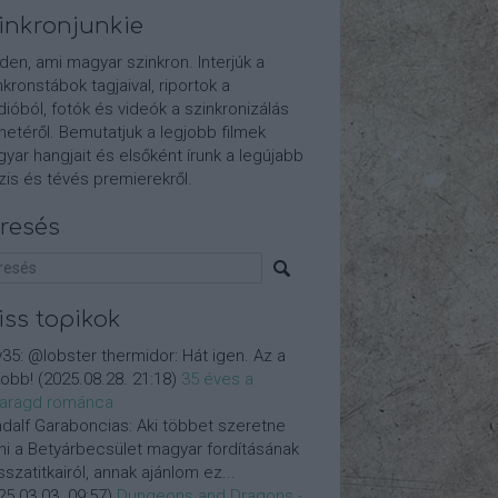
inkronjunkie
den, ami magyar szinkron. Interjúk a
nkronstábok tagjaival, riportok a
dióból, fotók és videók a szinkronizálás
etéről. Bemutatjuk a legjobb filmek
yar hangjait és elsőként írunk a legújabb
is és tévés premierekről.
resés
iss topikok
y35:
@lobster thermidor: Hát igen. Az a
jobb!
(
2025.08.28. 21:18
)
35 éves a
aragd románca
dalf Garaboncias:
Aki többet szeretne
ni a Betyárbecsület magyar fordításának
isszatitkairól, annak ajánlom ez...
25.03.03. 09:57
)
Dungeons and Dragons -