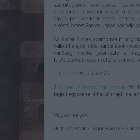
számítógépes animációval párosí
előzménytörténetéből készült a legk
ügyes producerként szinte bármire 
elkészülhetett Farkas Japán kalandjain
Az X-men filmek számomra mindig bizto
hallott hangok, ütős párosítások (kiv
minőségi munka jellemezte a ma
folytatásokat, hiszen kettő is elérhető 
1.
Farkas
- 2013. július 25.
2.
X-men - A jövendő múlt napjai
- 2014.
tagjait egyszerre láthatjuk majd - na, a
Magyar hangok:
Hugh Jackman - Logan/Farkas - Sinkovi