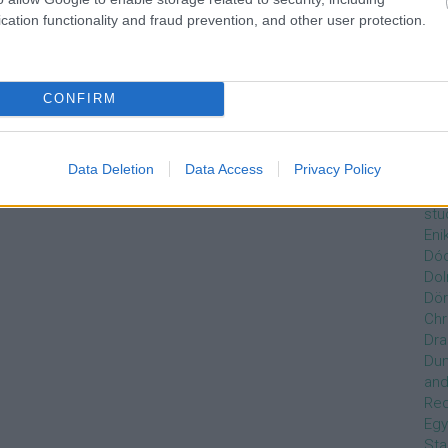
álj
! ‐
Belépés Facebookkal
Czi
cation functionality and fraud prevention, and other user protection.
Gre
Dán
Dav
Day
CONFIRM
De
Ro
Dél
Data Deletion
Data Access
Privacy Policy
Zso
Dez
stu
Eni
Dóc
Dol
Dör
Chr
Dra
Du
and
Re
Egy
Sta