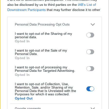
also be disclosed by us to third parties on the
IAB’s List of
Downstream Participants
that may further disclose it to other
third parties.
Please note that this website/app uses one or more Google
Personal Data Processing Opt Outs
services and may gather and store information including but
not limited to your visit or usage behaviour. You may click to
I want to opt-out of the Sharing of my
personal data.
grant or deny consent to Google and its third-party tags to
Opted In
use your data for below specified purposes in below Google
consent section.
I want to opt-out of the Sale of my
Personal Data.
Opted In
I want to opt-out of processing my
Personal Data for Targeted Advertising.
Opted In
I want to opt-out of Collection, Use,
Retention, Sale, and/or Sharing of my
Personal Data that Is Unrelated with the
Purposes for which it was collected.
Opted Out
Google consents