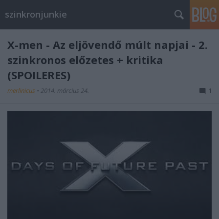
szinkronjunkie
X-men - Az eljövendő múlt napjai - 2.
szinkronos előzetes + kritika
(SPOILERES)
merlinicus
•
2014. március 24.
1