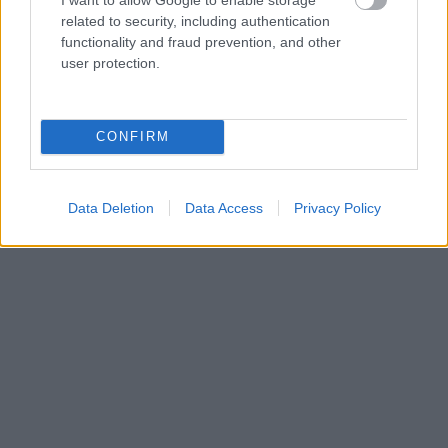
related to security, including authentication
functionality and fraud prevention, and other
A német változat (IGEN, van rosszabb
user protection.
Fassbender, mint Hujber Ferenc!)
CONFIRM
Data Deletion
Data Access
Privacy Policy