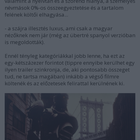
valamint a nyelvtan és a szórend hiánya, a személyes
névmások 0%-os összeegyeztetése és a tartalom
felének költői elhagyása...
- a szájra illesztés luxus, ami csak a magyar
nézőknek nem jár (még az übertré spanyol verzióban
is megoldották).
Ennél tényleg kategóriákkal jobb lenne, ha ezt az
egy-kétszázezer forintot (tippre ennyibe kerülhet egy
ilyen trailer szinkronja, de, aki pontosabb összeget
tud, ne tartsa magában) inkább a végső filmre
költenék és az előzetesek felirattal kerülnének ki.