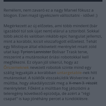
Remélem, nem zavaró ez a nagy Marvel fókusz a
blogon. Ezen majd igyekszem változtatni - idővel ;)
Megérkezett az új előzetes, ami több mindent (bár
igazából túl sok újat nem) elárul a sztoriból. Sokkal
több akció és valóban inkább epic hangulat jellemzi,
mint a korábbi, kicsit visszafogott előzetest. Tehát
egy Mistique által elkövetett merénylet miatt zöld
utat kap
Tyrion Lannister
Bolivar Trask terve,
miszerint a mutánsokat óriási robotokkal kell
megfékezni. Ez olyan jól sikerül, hogy az
Őrszemeknek
nevezett robotok szinte mind egy
szálig legyakják a korábban
untargetable
-nek hitt
mutánsokat. A túlélők visszaküldik Wolverine-t a
múltba, hogy akadályozzák meg a
X-men 3. részét
merényletet. Főként a múltban fog játszódni a
teleregény következő epizódja, de azért a "régi
csapat" is kap jónéhány percet a tündöklésre.