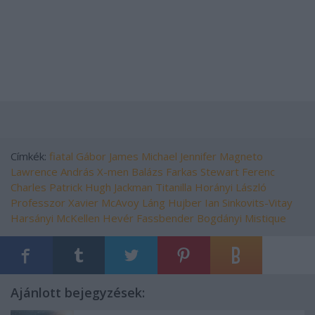
Címkék:
fiatal
Gábor
James
Michael
Jennifer
Magneto
Lawrence
András
X-men
Balázs
Farkas
Stewart
Ferenc
Charles
Patrick
Hugh
Jackman
Titanilla
Horányi László
Professzor
Xavier
McAvoy
Láng
Hujber
Ian
Sinkovits-Vitay
Harsányi
McKellen
Hevér
Fassbender
Bogdányi
Mistique
Ajánlott bejegyzések: