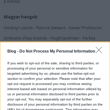
a szerep.
Magyar hangok:
Horányi László - Patrick Stewart - Xavier Professzor
Sinkovits-Vitay András - Hugh Jackman - Farkas
Harsányi Gábor - Ian McKellen - Magneto
Blog -
Do Not Process My Personal Information
(valószínűleg a végleges változatban más lesz majd)
If you wish to opt-out of the sale, sharing to third parties, or
Hevér Gábor - James McAvoy - a fiatal Charles Xavier
processing of your personal or sensitive information for
targeted advertising by us, please use the below opt-out
Hujber Ferenc - Michael Fassbender - a fiatal
section to confirm your selection. Please note that after your
Magneto
opt-out request is processed you may continue seeing
interest-based ads based on personal information utilized by
Bogdányi Titanilla - Jennifer Lawrence - Mistique
us or personal information disclosed to third parties prior to
your opt-out. You may separately opt-out of the further
Láng Balázs - Peter Dinklage - Bolivar Trask
disclosure of your personal information by third parties on the
IAB’s list of downstream participants. This information may