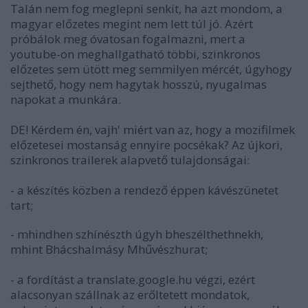
Talán nem fog meglepni senkit, ha azt mondom, a
magyar előzetes megint nem lett túl jó. Azért
próbálok meg óvatosan fogalmazni, mert a
youtube-on meghallgatható többi, szinkronos
előzetes sem ütött meg semmilyen mércét, úgyhogy
sejthető, hogy nem hagytak hosszú, nyugalmas
napokat a munkára.
DE! Kérdem én, vajh' miért van az, hogy a mozifilmek
előzetesei mostanság ennyire pocsékak? Az újkori,
szinkronos trailerek alapvető tulajdonságai:
- a készítés közben a rendező éppen kávészünetet
tart;
- mhindhen szhínészth úgyh bheszélthethnekh,
mhint Bhácshalmásy Mhűvészhurat;
- a fordítást a translate.google.hu végzi, ezért
alacsonyan szállnak az erőltetett mondatok,