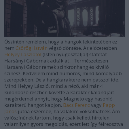
Őszintén remélem, hogy a hangok tekintetében ez
nem
Csörögi István
végső döntése. Az előzetesben
Helyey Lászlótól
(Isten nyugosztalja!) stafétát
Harsányi Gábornak adták át... Természetesen
Harsányi Gábor remek szinkronhang és kiváló
színész. Kedvelem mind humoros, mind komolyabb
szerepekben. De a hangkaraktere nem passzol ide.
Mind Helyey László, mind a néző, aki már 4
különböző részben követte a karakter kalandjait
megérdemel annyit, hogy Magneto egy hasonló
karakterű hangot kapjon.
Bács Ferenc
vagy
Papp
János
jutna eszembe, ha valakire voksolhatnék. Ám
valószínűnek tartom, hogy csak kellett hirtelen
valamilyen gyors megoldás, ezért lett így félreosztva