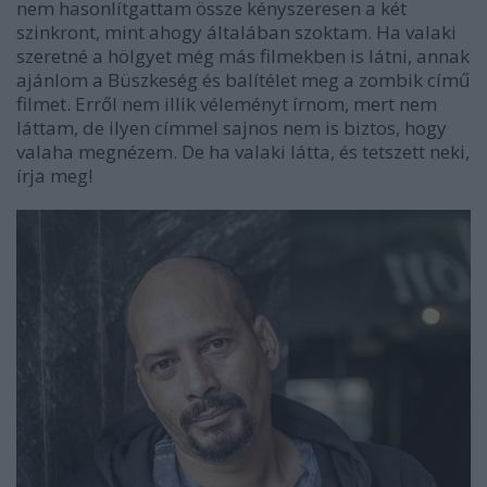
nem hasonlítgattam össze kényszeresen a két
szinkront, mint ahogy általában szoktam. Ha valaki
szeretné a hölgyet még más filmekben is látni, annak
ajánlom a Büszkeség és balítélet meg a zombik című
filmet. Erről nem illik véleményt írnom, mert nem
láttam, de ilyen címmel sajnos nem is biztos, hogy
valaha megnézem. De ha valaki látta, és tetszett neki,
írja meg!