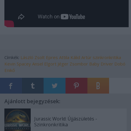
Címkék:
László Zsolt
Epres Attila
Kálid Artúr
szinkronkritika
Kevin Spacey
Ansel Elgort
Jéger Zsombor
Baby Driver
Dobó
Enikő
Ajánlott bejegyzések:
Jurassic World: Újjászületés -
Szinkronkritika