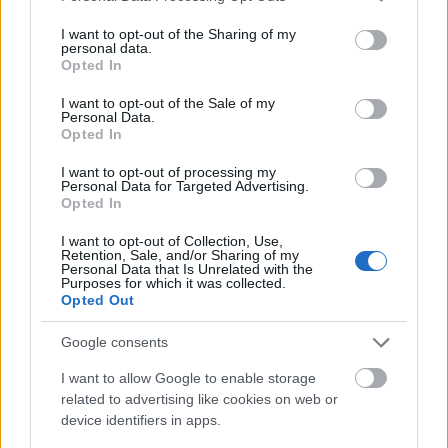
teljesen oda voltam tőle meg vissza, és szerintem
services and may gather and store information including but
ehhez az is hozzájárult, hogy László Zsolt
not limited to your visit or usage behaviour. You may click to
I want to opt-out of the Sharing of my
szinkronizálta. Pedig leggyakrabban Fekete Ernő
personal data.
grant or deny consent to Google and its third-party tags to
Opted In
szokta (aki számomra Vasember hangja marad
use your data for below specified purposes in below Google
örökre), de most üdítő és pozitív változás volt, és
consent section.
I want to opt-out of the Sale of my
passzolt a karakterhez a magyar hang.
Personal Data.
Opted In
I want to opt-out of processing my
Personal Data for Targeted Advertising.
Opted In
I want to opt-out of Collection, Use,
Retention, Sale, and/or Sharing of my
Personal Data that Is Unrelated with the
Purposes for which it was collected.
Opted Out
Google consents
I want to allow Google to enable storage
related to advertising like cookies on web or
device identifiers in apps.