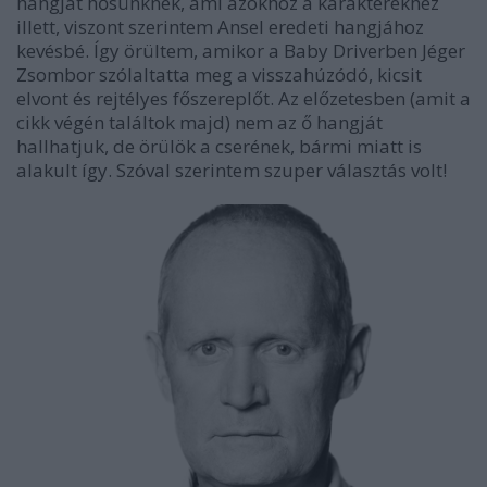
hangját hősünknek, ami azokhoz a karakterekhez
illett, viszont szerintem Ansel eredeti hangjához
kevésbé. Így örültem, amikor a Baby Driverben Jéger
Zsombor szólaltatta meg a visszahúzódó, kicsit
elvont és rejtélyes főszereplőt. Az előzetesben (amit a
cikk végén találtok majd) nem az ő hangját
hallhatjuk, de örülök a cserének, bármi miatt is
alakult így. Szóval szerintem szuper választás volt!