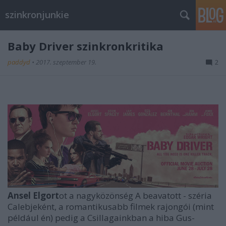
szinkronjunkie
Baby Driver szinkronkritika
paddyd
•
2017. szeptember 19.
2
Ansel Elgort
ot a nagyközönség A beavatott - széria
Calebjeként, a romantikusabb filmek rajongói (mint
például én) pedig a Csillagainkban a hiba Gus-