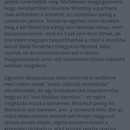
jaként ismerhették meg. Mellékesen megjegyezném,
hogy mindkettőben Shailene Woodley a partnere,
csak előbbiben a testvérét, az utóbbiban pedig a
szerelmét játssza. Szóval ne egymás után nézzétek
meg a két filmet (ha eddig nem tettétek volna), mert
összezavarodtok, mint én. Ezek sem kicsi filmek, de
szerintem mégsem hasonlíthatóak a most a mozikba
került Baby Driverhez (magyarul Nyomd, bébi,
nyomd, de én visszautasítom ezt a rémes
magyarosítást), amit volt szerencsém július második
hetében megnézni.
Egyrészt várakozással telve ültem be a nézőtérre,
mert ritkán nézek "autós-üldözős-lövöldözős"
akciófilmeket, de egy kritikában azt olvastam róla,
hogy ez az "anti Halálos iramban" - ez máris
meghozta hozzá a kedvemet. Másrészt pedig kis
félelem is volt bennem, ami a szinkront illeti. Bár az
előző bekezdésben említett két filmjét magyarul
láttam annak idején, régóta követem Anselt a
közösségi oldalain is, ahol viszont rendre posztol