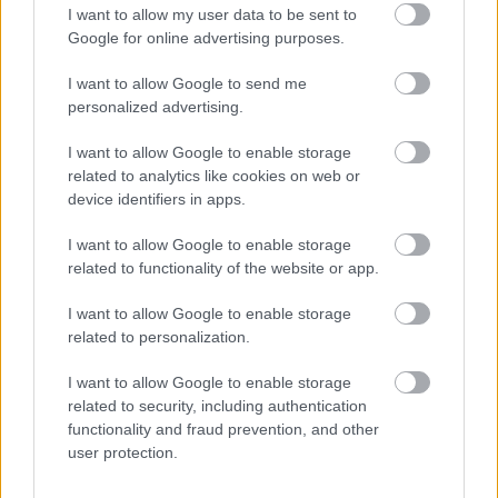
I want to allow my user data to be sent to
Google for online advertising purposes.
I want to allow Google to send me
personalized advertising.
I want to allow Google to enable storage
related to analytics like cookies on web or
device identifiers in apps.
I want to allow Google to enable storage
related to functionality of the website or app.
Darling (Eiza Gonzalez) - Bata Éva
I want to allow Google to enable storage
Eiza Gonzalez alakította Jon Hamm karakterének
related to personalization.
szerelmét, őt Bata Éva szólaltatta meg a magyar
mozikban, és szerintem jól illett hozzá, bár eddig
I want to allow Google to enable storage
máshol nem is találkozhattunk Eizával, hacsak nem
related to security, including authentication
nézünk itthon nem vetített, spanyol
functionality and fraud prevention, and other
szappanoperákat. Bata Évát viszont főleg a
user protection.
Vígszínház színpadán láthatjuk.