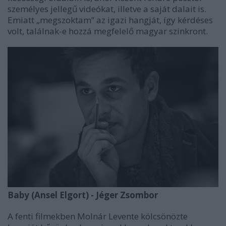
személyes jellegű videókat, illetve a saját dalait is.
Emiatt „megszoktam” az igazi hangját, így kérdéses
volt, találnak-e hozzá megfelelő magyar szinkront.
Baby (Ansel Elgort) - Jéger Zsombor
A fenti filmekben Molnár Levente kölcsönözte