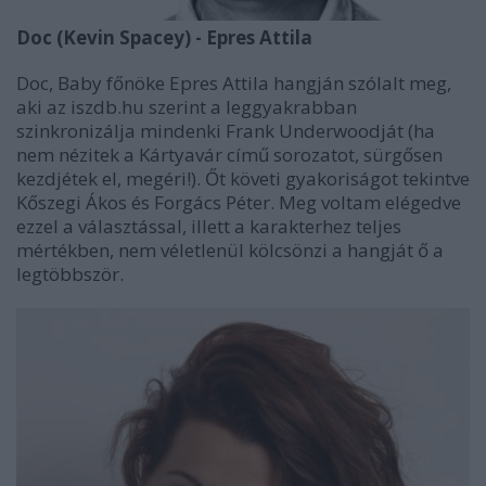
Doc (Kevin Spacey) - Epres Attila
Doc, Baby főnöke Epres Attila hangján szólalt meg,
aki az iszdb.hu szerint a leggyakrabban
szinkronizálja mindenki Frank Underwoodját (ha
nem nézitek a Kártyavár című sorozatot, sürgősen
kezdjétek el, megéri!). Őt követi gyakoriságot tekintve
Kőszegi Ákos és Forgács Péter. Meg voltam elégedve
ezzel a választással, illett a karakterhez teljes
mértékben, nem véletlenül kölcsönzi a hangját ő a
legtöbbször.