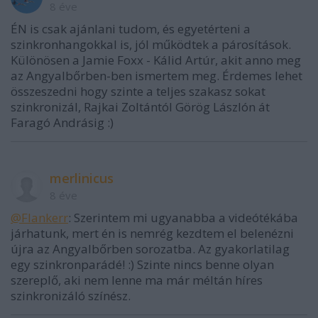
8 éve
ÉN is csak ajánlani tudom, és egyetérteni a
szinkronhangokkal is, jól működtek a párosítások.
Különösen a Jamie Foxx - Kálid Artúr, akit anno meg
az Angyalbőrben-ben ismertem meg. Érdemes lehet
összeszedni hogy szinte a teljes szakasz sokat
szinkronizál, Rajkai Zoltántól Görög Lászlón át
Faragó Andrásig :)
merlinicus
8 éve
@Flankerr
: Szerintem mi ugyanabba a videótékába
járhatunk, mert én is nemrég kezdtem el belenézni
újra az Angyalbőrben sorozatba. Az gyakorlatilag
egy szinkronparádé! :) Szinte nincs benne olyan
szereplő, aki nem lenne ma már méltán híres
szinkronizáló színész.