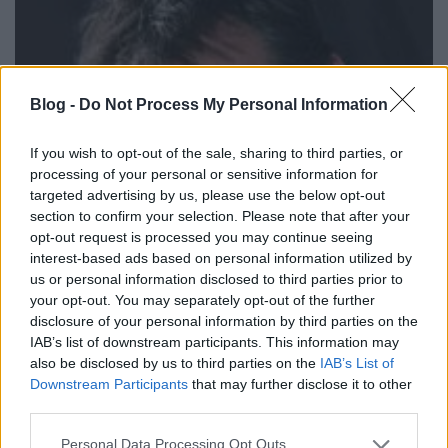
Blog -
Do Not Process My Personal Information
If you wish to opt-out of the sale, sharing to third parties, or
processing of your personal or sensitive information for
targeted advertising by us, please use the below opt-out
section to confirm your selection. Please note that after your
opt-out request is processed you may continue seeing
interest-based ads based on personal information utilized by
us or personal information disclosed to third parties prior to
your opt-out. You may separately opt-out of the further
disclosure of your personal information by third parties on the
IAB’s list of downstream participants. This information may
also be disclosed by us to third parties on the
IAB’s List of
Downstream Participants
that may further disclose it to other
Buddy (Jon Hamm) - László Zsolt
third parties.
Jon Hamm nagyon jó karaktert kapott a filmben,
Please note that this website/app uses one or more Google
Personal Data Processing Opt Outs