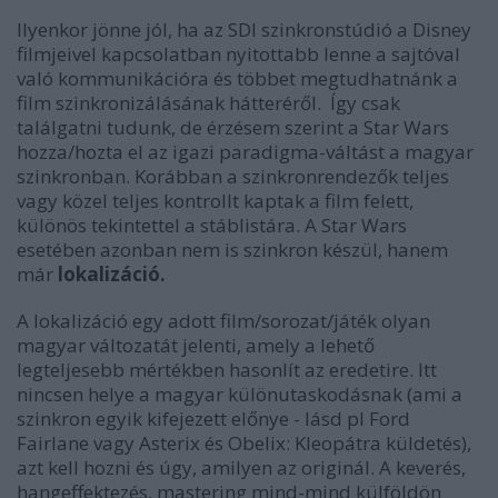
Ilyenkor jönne jól, ha az SDI szinkronstúdió a Disney
filmjeivel kapcsolatban nyitottabb lenne a sajtóval
való kommunikációra és többet megtudhatnánk a
film szinkronizálásának hátteréről. Így csak
találgatni tudunk, de érzésem szerint a Star Wars
hozza/hozta el az igazi paradigma-váltást a magyar
szinkronban. Korábban a szinkronrendezők teljes
vagy közel teljes kontrollt kaptak a film felett,
különös tekintettel a stáblistára. A Star Wars
esetében azonban nem is szinkron készül, hanem
már
lokalizáció.
A lokalizáció egy adott film/sorozat/játék olyan
magyar változatát jelenti, amely a lehető
legteljesebb mértékben hasonlít az eredetire. Itt
nincsen helye a magyar különutaskodásnak (ami a
szinkron egyik kifejezett előnye - lásd pl Ford
Fairlane vagy Asterix és Obelix: Kleopátra küldetés),
azt kell hozni és úgy, amilyen az originál. A keverés,
hangeffektezés, mastering mind-mind külföldön