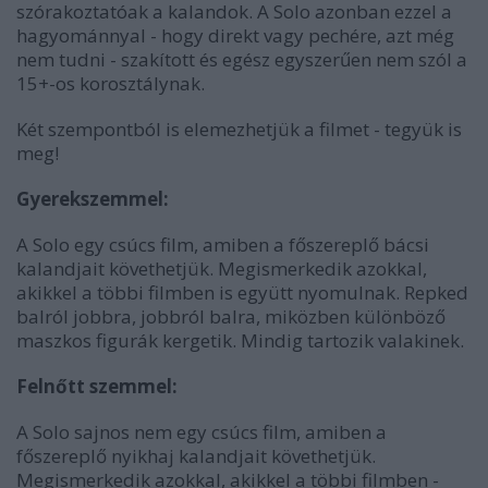
szórakoztatóak a kalandok. A Solo azonban ezzel a
hagyománnyal - hogy direkt vagy pechére, azt még
nem tudni - szakított és egész egyszerűen nem szól a
15+-os korosztálynak.
Két szempontból is elemezhetjük a filmet - tegyük is
meg!
Gyerekszemmel:
A Solo egy csúcs film, amiben a főszereplő bácsi
kalandjait követhetjük. Megismerkedik azokkal,
akikkel a többi filmben is együtt nyomulnak. Repked
balról jobbra, jobbról balra, miközben különböző
maszkos figurák kergetik. Mindig tartozik valakinek.
Felnőtt szemmel:
A Solo sajnos nem egy csúcs film, amiben a
főszereplő nyikhaj kalandjait követhetjük.
Megismerkedik azokkal, akikkel a többi filmben -