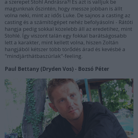
a szerepet Stohl Andrásra?! És azt is valljuk be
magunknak őszintén, hogy messze jobban is állt
volna neki, mint az idős Luke. De sajnos a casting az
casting és a számítógépet nehéz befolyásolni - Rátóti
hangja pedig sokkal közelebb áll az eredetihez, mint
Stohlé. Így viszont talán egy fokkal barátságosabb
lett a karakter, mint kellett volna, hiszen Zoltán
hangjából kétszer több törődés árad és kevésbé a
"mindjárthátbaszúrlak"-feeling.
Paul Bettany (Dryden Vos) - Bozsó Péter