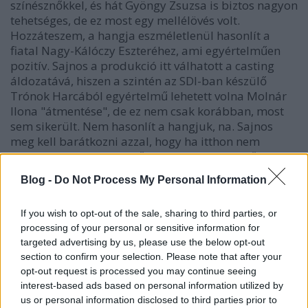
színésznőkkel, és hát Gyöngy Zsuzsa is biztos nagyon
tehetséges, de ez most egy mellélövés volt.
Hozzáteszem, a hangja eszméletlenül hasonlít a
fiatal Nagy-Kálóczy Eszteréhez, ami egyértelműen
pozitív. Sajnos a produkció itt válhatott a casting
áldozatává, hiszen a szintén az SDI-ban készülő
Trónok Harcából egyértelmű lehetett volna Molnár
Ilona "átmentése", de ez nem csak korábban, most
sem sikerült. Nem hasonlít a hangjuk, na. Sajnos
meg kell barátkozni azzal, hogy ha itthon nem
"ügyeskedi" ki a rendező a castingot, akkor lőttek a
megszokott duóknak (lásd Láng Balázs - Peter
Blog -
Do Not Process My Personal Information
Dinklidge - Bosszúállók: Végtelen Háború).
If you wish to opt-out of the sale, sharing to third parties, or
Természetesen Gyöngynek kijár az újabb esély, de a
processing of your personal or sensitive information for
Soloban hangja többször leesik a képernyőről,
targeted advertising by us, please use the below opt-out
mintha nem sikerülne olyan dinamikusan hozni a
section to confirm your selection. Please note that after your
mondatokat, mint az eredeti. Lehet szövegbeli hiba
opt-out request is processed you may continue seeing
is, de a megtört ritmus miatti kellemetlenség szinte
interest-based ads based on personal information utilized by
folyamatos és ez nagyban rontja a közös jeleneteit
us or personal information disclosed to third parties prior to
Han Soloval.