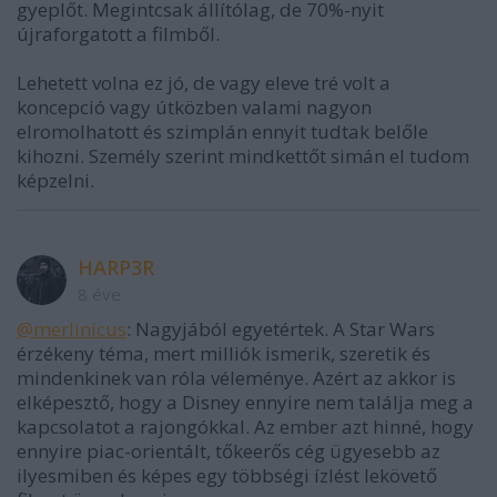
gyeplőt. Megintcsak állítólag, de 70%-nyit
újraforgatott a filmből.
Lehetett volna ez jó, de vagy eleve tré volt a
koncepció vagy útközben valami nagyon
elromolhatott és szimplán ennyit tudtak belőle
kihozni. Személy szerint mindkettőt simán el tudom
képzelni.
HARP3R
8 éve
@merlinicus
: Nagyjából egyetértek. A Star Wars
érzékeny téma, mert milliók ismerik, szeretik és
mindenkinek van róla véleménye. Azért az akkor is
elképesztő, hogy a Disney ennyire nem találja meg a
kapcsolatot a rajongókkal. Az ember azt hinné, hogy
ennyire piac-orientált, tőkeerős cég ügyesebb az
ilyesmiben és képes egy többségi ízlést lekövető