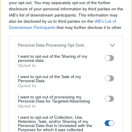
your opt-out. You may separately opt-out of the further
disclosure of your personal information by third parties on the
Lando Calrissian (Donald Glover) - Kisfalusi Lehel
IAB’s list of downstream participants. This information may
also be disclosed by us to third parties on the
IAB’s List of
Downstream Participants
that may further disclose it to other
third parties.
Please note that this website/app uses one or more Google
Personal Data Processing Opt Outs
services and may gather and store information including but
not limited to your visit or usage behaviour. You may click to
I want to opt-out of the Sharing of my
personal data.
grant or deny consent to Google and its third-party tags to
Opted In
use your data for below specified purposes in below Google
consent section.
I want to opt-out of the Sale of my
Personal Data.
Opted In
I want to opt-out of processing my
Personal Data for Targeted Advertising.
Opted In
I want to opt-out of Collection, Use,
Retention, Sale, and/or Sharing of my
Kisfalusi hangját már az előzetesek óta lehetőségünk
Personal Data that Is Unrelated with the
Purposes for which it was collected.
volt szokni, így senkit nem érhet nagy