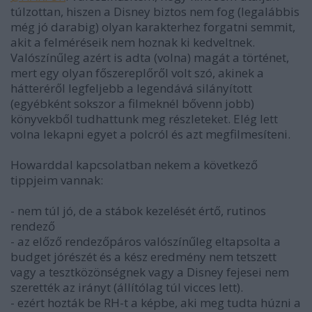
túlzottan, hiszen a Disney biztos nem fog (legalábbis
még jó darabig) olyan karakterhez forgatni semmit,
akit a felméréseik nem hoznak ki kedveltnek.
Valószínűleg azért is adta (volna) magát a történet,
mert egy olyan főszereplőről volt szó, akinek a
hátteréről legfeljebb a legendává silányított
(egyébként sokszor a filmeknél bővenn jobb)
könyvekből tudhattunk meg részleteket. Elég lett
volna lekapni egyet a polcról és azt megfilmesíteni.
Howarddal kapcsolatban nekem a következő
tippjeim vannak:
- nem túl jó, de a stábok kezelését értő, rutinos
rendező
- az előző rendezőpáros valószínűleg eltapsolta a
budget jórészét és a kész eredmény nem tetszett
vagy a tesztközönségnek vagy a Disney fejesei nem
szerették az irányt (állítólag túl vicces lett).
- ezért hozták be RH-t a képbe, aki meg tudta húzni a