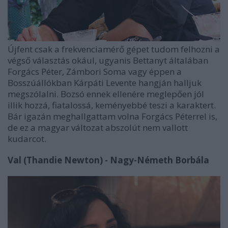
Újfent csak a frekvenciamérő gépet tudom felhozni a
végső választás okául, ugyanis Bettanyt általában
Forgács Péter, Zámbori Soma vagy éppen a
Bosszúállókban Kárpáti Levente hangján halljuk
megszólalni. Bozsó ennek ellenére meglepően jól
illik hozzá, fiatalossá, keményebbé teszi a karaktert.
Bár igazán meghallgattam volna Forgács Péterrel is,
de ez a magyar változat abszolút nem vallott
kudarcot.
Val (Thandie Newton) - Nagy-Németh Borbála