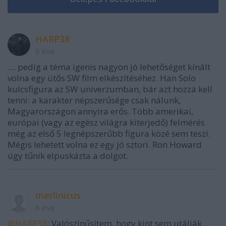
HARP3R
8 éve
.... pedig a téma igenis nagyon jó lehetőséget kínált
volna egy ütős SW film elkészítéséhez. Han Solo
kulcsfigura az SW univerzumban, bár azt hozzá kell
tenni: a karakter népszerűsége csak nálunk,
Magyarországon annyira erős. Több amerikai,
európai (vagy az egész világra kiterjedő) felmérés
még az első 5 legnépszerűbb figura közé sem teszi.
Mégis lehetett volna ez egy jó sztori. Ron Howard
úgy tűnik elpuskázta a dolgot.
merlinicus
8 éve
@HARP3R
: Valószínűsítem, hogy kint sem utálják