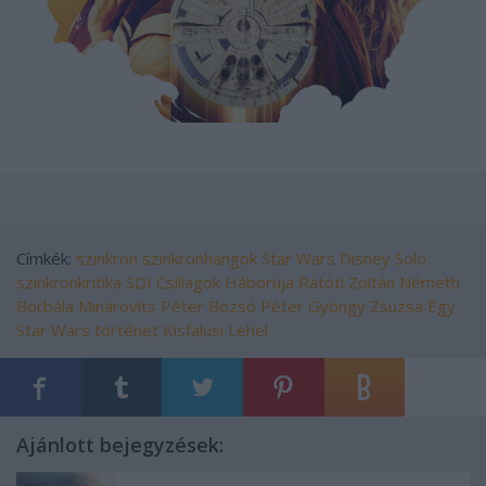
Címkék:
szinkron
szinkronhangok
Star Wars
Disney
Solo
szinkronkritika
SDI
Csillagok Háborúja
Rátóti Zoltán
Németh
Borbála
Minárovits Péter
Bozsó Péter
Gyöngy Zsuzsa
Egy
Star Wars történet
Kisfalusi Lehel
Ajánlott bejegyzések: