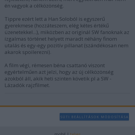
én vagyok a célközönség.
Tippre ezért lett a Han Soloból is egyszerű
gyerekmese (hozzáteszem, elég kétes értékű
üzenetekkel...), miközben az originál SW fanoknak az
izgalmas történet helyett maradt néhány finom
utalás és egy-egy pozitív pillanat (szándékosan nem
akarok spoilerezni).
A film végi, rémesen béna csattanó viszont
egyértelműen azt jelzi, hogy az új célközönség
azokból áll, akik heti szinten követik pl a SW -
Lázadók rajzfilmet.
SÜTI BEÁLLÍTÁSOK MÓDOSÍTÁSA
mobil
|
teljes