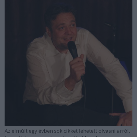
Az elmúlt egy évben sok cikket lehetett olvasni arról,