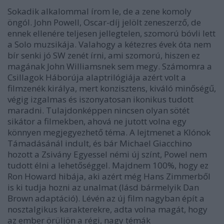
Sokadik alkalommal írom le, de a zene komoly
öngól. John Powell, Oscar-díj jelölt zeneszerző, de
ennek ellenére teljesen jellegtelen, szomorú bóvli lett
a Solo muzsikája. Valahogy a kétezres évek óta nem
bír senki jó SW zenét írni, ami szomorú, hiszen ez
magának John Williamsnek sem megy. Számomra a
Csillagok Háborúja alaptrilógiája azért volt a
filmzenék királya, mert konzisztens, kiváló minőségű,
végig izgalmas és iszonyatosan ikonikus tudott
maradni. Tulajdonképpen nincsen olyan sötét
sikátor a filmekben, ahová ne jutott volna egy
könnyen megjegyezhető téma. A lejtmenet a Klónok
Támadásánál indult, és bár Michael Giacchino
hozott a Zsivány Egyessel némi új színt, Powel nem
tudott élni a lehetőséggel. Majdnem 100%, hogy ez
Ron Howard hibája, aki azért még Hans Zimmerből
is ki tudja hozni az unalmat (lásd bármelyik Dan
Brown adaptáció). Lévén az új film nagyban épít a
nosztalgikus karakterekre, adta volna magát, hogy
az ember örüljön a régi, nagy témák