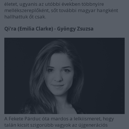
életet, ugyanis az utóbbi években többnyire
mellékszereplőként, sőt további magyar hangként
hallhattuk őt csak.
Qi'ra (Emilia Clarke) - Gyöngy Zsuzsa
A Fekete Párduc óta mardos a lelkiismeret, hogy
talán kicsit szigorúbb vagyok az újgenerációs