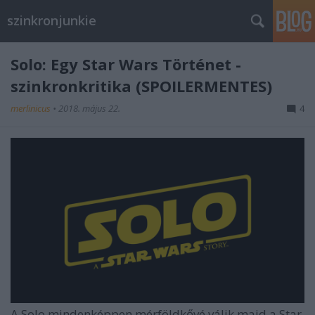
szinkronjunkie
Solo: Egy Star Wars Történet -
szinkronkritika (SPOILERMENTES)
merlinicus
•
2018. május 22.
4
A Solo mindenképpen mérföldkővé válik majd a Star