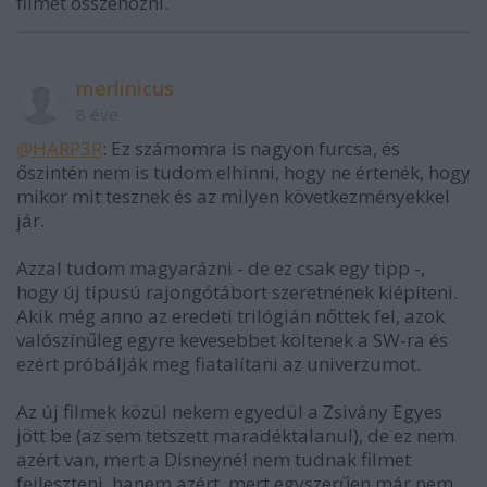
filmet összehozni.
merlinicus
8 éve
@HARP3R
: Ez számomra is nagyon furcsa, és
őszintén nem is tudom elhinni, hogy ne értenék, hogy
mikor mit tesznek és az milyen következményekkel
jár.
Azzal tudom magyarázni - de ez csak egy tipp -,
hogy új típusú rajongótábort szeretnének kiépíteni.
Akik még anno az eredeti trilógián nőttek fel, azok
valószínűleg egyre kevesebbet költenek a SW-ra és
ezért próbálják meg fiatalítani az univerzumot.
Az új filmek közül nekem egyedül a Zsivány Egyes
jött be (az sem tetszett maradéktalanul), de ez nem
azért van, mert a Disneynél nem tudnak filmet
fejleszteni, hanem azért, mert egyszerűen már nem