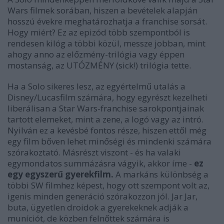
Wars filmek sorában, hiszen a bevételek alapján
hosszú évekre meghatározhatja a franchise sorsát.
Hogy miért? Ez az epizód több szempontból is
rendesen kilóg a többi közül, messze jobban, mint
ahogy anno az előzmény-trilógia vagy éppen
mostanság, az UTÓZMÉNY (sick!) trilógia tette.
Ha a Solo sikeres lesz, az egyértelmű utalás a
Disney/Lucasfilm számára, hogy egyrészt kezelheti
liberálisan a Star Wars-franchise sarokpontjainak
tartott elemeket, mint a zene, a logó vagy az intró.
Nyilván ez a kevésbé fontos része, hiszen ettől még
egy film bőven lehet minőségi és mindenki számára
szórakoztató. Másrészt viszont - és ha valaki
egymondatos summázásra vágyik, akkor íme -
ez
egy egyszerű gyerekfilm.
A markáns különbség a
többi SW filmhez képest, hogy ott szempont volt az,
igenis minden generáció szórakozzon jól. Jar Jar,
buta, ügyetlen droidok a gyerekeknek adják a
muníciót, de közben felnőttek számára is