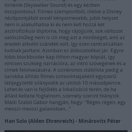
történik (Skywalker Sound) és egy kézben
összpontosul. Filmes szempontból, illetve a Disney
nézőpontjából ennél kényelmesebb, jobb helyzet
nem is alakulhatna ki és nem kell hozzá két
asztrofizikusi diploma, hogy rájöjjünk, sok változat
valószínűleg nem is üti meg azt a minőséget, ami az
eredeti alkotói szándék volt, így ezen centralizáltan
tudnak javítani. Azonban ez áldozatokkal jár. Egyre
több blockbuster kap itthon magyar kópiát, így
nincsen szükség narrációra, az intró szövegének és a
címek felolvasására. A szinkronos stáblista pedig a
sarokba állítás filmes szinonímájaként egyszerű
lábjegyzetté silányodik az utolsó 10 másodpercre.
Lehet és van is fejlődés a lokalizáció terén, de ha
állást kellene foglalnom, személy szerint hiányzik
Mádi Szabó Gábor hangján, hogy: "Réges-régen, egy
messzi-messzi galaxisban..."
Han Solo (Alden Ehrenreich) - Minárovits Péter