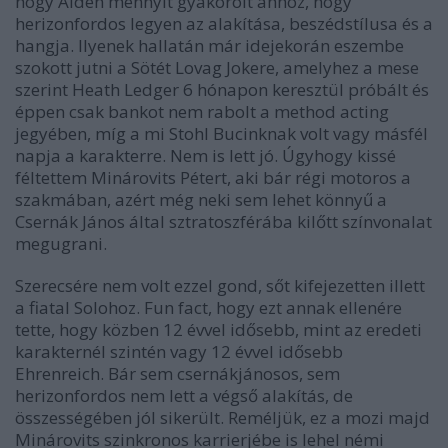
hogy Alden mennyit gyakorolt ahhoz, hogy
herizonfordos legyen az alakítása, beszédstílusa és a
hangja. Ilyenek hallatán már idejekorán eszembe
szokott jutni a Sötét Lovag Jokere, amelyhez a mese
szerint Heath Ledger 6 hónapon keresztül próbált és
éppen csak bankot nem rabolt a method acting
jegyében, míg a mi Stohl Bucinknak volt vagy másfél
napja a karakterre. Nem is lett jó. Úgyhogy kissé
féltettem Minárovits Pétert, aki bár régi motoros a
szakmában, azért még neki sem lehet könnyű a
Csernák János által sztratoszférába kilőtt színvonalat
megugrani.
Szerecsére nem volt ezzel gond, sőt kifejezetten illett
a fiatal Solohoz. Fun fact, hogy ezt annak ellenére
tette, hogy közben 12 évvel idősebb, mint az eredeti
karakternél szintén vagy 12 évvel idősebb
Ehrenreich. Bár sem csernákjánosos, sem
herizonfordos nem lett a végső alakítás, de
összességében jól sikerült. Reméljük, ez a mozi majd
Minárovits szinkronos karrierjébe is lehel némi