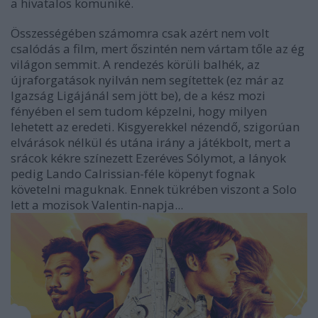
a hivatalos komuniké.
Összességében számomra csak azért nem volt
csalódás a film, mert őszintén nem vártam tőle az ég
világon semmit. A rendezés körüli balhék, az
újraforgatások nyilván nem segítettek (ez már az
Igazság Ligájánál sem jött be), de a kész mozi
fényében el sem tudom képzelni, hogy milyen
lehetett az eredeti. Kisgyerekkel nézendő, szigorúan
elvárások nélkül és utána irány a játékbolt, mert a
srácok kékre színezett Ezeréves Sólymot, a lányok
pedig Lando Calrissian-féle köpenyt fognak
követelni maguknak. Ennek tükrében viszont a Solo
lett a mozisok Valentin-napja...