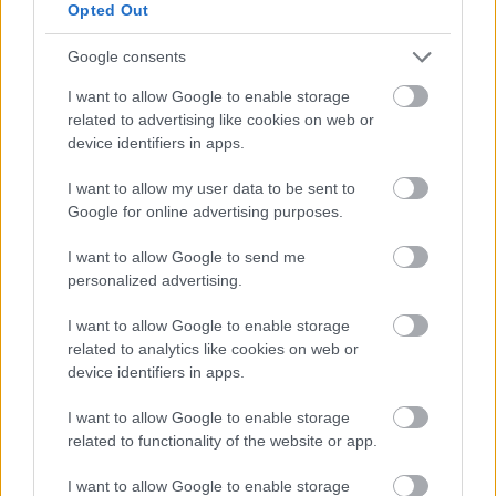
Opted Out
meglepetésként. Ahogy az ifjabb Glover karrierjének,
úgy Lehelének is ez a film adhat egy komoly löketet.
Google consents
A korábban inkább további magyar hangként ismert
Kisfalusi hálásan közelít a majd' címszerephez.
I want to allow Google to enable storage
Hangjátéka dinamikus, a poénok ülnek és a duó jól
related to advertising like cookies on web or
működik - így további közös feltűnésre is számítok.
device identifiers in apps.
Sajnos Glover következő nagy durranása Az
I want to allow my user data to be sent to
Oroszlánkirály "élőszereplős" változata lesz,
Google for online advertising purposes.
amelynél rizikós, hogy ki is lesz végső magyar hang,
de miután itt is a külföldi casting döntött, talán van
I want to allow Google to send me
esély a folytatásra.
personalized advertising.
Beckett (Woody Harrelson) - Rátóti Zoltán
I want to allow Google to enable storage
related to analytics like cookies on web or
device identifiers in apps.
I want to allow Google to enable storage
related to functionality of the website or app.
I want to allow Google to enable storage