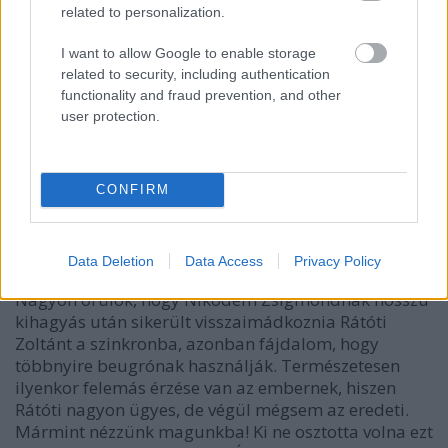
related to personalization.
I want to allow Google to enable storage
related to security, including authentication
functionality and fraud prevention, and other
user protection.
CONFIRM
Data Deletion
Data Access
Privacy Policy
Nagyon örülök, hogy Nikodém Zsigmondnak hosszú
kihagyás után sikerült visszaimádkoznia Rátóti
Zoltánt a szinkronba, azonban fájdalom, hogy
többnyire beugrónak használják. Természetesen
ilyenkor felemás érzése van az embernek, hiszen
Rátóti nagyon ügyes, de végül mégsem az eredeti.
Mármint nézzünk magunkba! Ki ne osztotta volna ezt