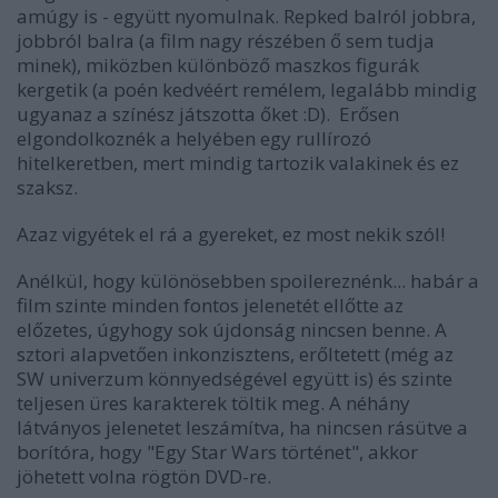
amúgy is - együtt nyomulnak. Repked balról jobbra,
jobbról balra (a film nagy részében ő sem tudja
minek), miközben különböző maszkos figurák
kergetik (a poén kedvéért remélem, legalább mindig
ugyanaz a színész játszotta őket :D). Erősen
elgondolkoznék a helyében egy rullírozó
hitelkeretben, mert mindig tartozik valakinek és ez
szaksz.
Azaz vigyétek el rá a gyereket, ez most nekik szól!
Anélkül, hogy különösebben spoilereznénk... habár a
film szinte minden fontos jelenetét ellőtte az
előzetes, úgyhogy sok újdonság nincsen benne. A
sztori alapvetően inkonzisztens, erőltetett (még az
SW univerzum könnyedségével együtt is) és szinte
teljesen üres karakterek töltik meg. A néhány
látványos jelenetet leszámítva, ha nincsen rásütve a
borítóra, hogy "Egy Star Wars történet", akkor
jöhetett volna rögtön DVD-re.