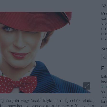
sz
Min
szi
stú
men
mag
moz
Ke
Fr
Lal
leg
Sm
Gan
tud
jraforgatni vagy "csak" folytatni mindig nehéz feladat,
kul
n nagy kereslet van ezekre a filmekre, a Disneynél is
(
20