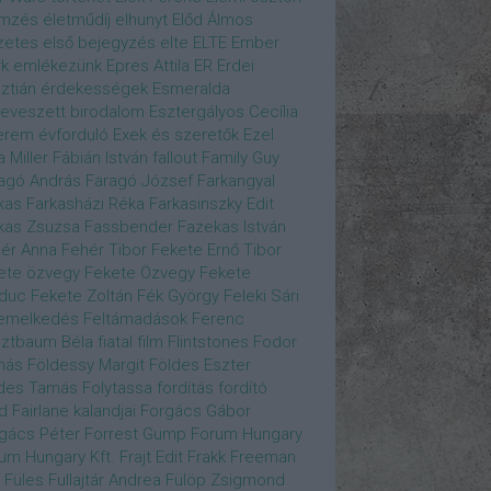
emzés
életműdíj
elhunyt
Előd Álmos
zetes
első bejegyzés
elte
ELTE
Ember
k
emlékezünk
Epres Attila
ER
Erdei
sztián
érdekességek
Esmeralda
eveszett birodalom
Esztergályos Cecília
erem
évforduló
Exek és szeretők
Ezel
a Miller
Fábián István
fallout
Family Guy
agó András
Faragó József
Farkangyal
kas
Farkasházi Réka
Farkasinszky Edit
kas Zsuzsa
Fassbender
Fazekas István
ér Anna
Fehér Tibor
Fekete Ernő Tibor
ete özvegy
Fekete Özvegy
Fekete
duc
Fekete Zoltán
Fék György
Feleki Sári
emelkedés
Feltámadások
Ferenc
ztbaum Béla
fiatal
film
Flintstones
Fodor
más
Földessy Margit
Földes Eszter
des Tamás
Folytassa
fordítás
fordító
d Fairlane kalandjai
Forgács Gábor
gács Péter
Forrest Gump
Forum Hungary
um Hungary Kft.
Frajt Edit
Frakk
Freeman
Füles
Fullajtár Andrea
Fülöp Zsigmond