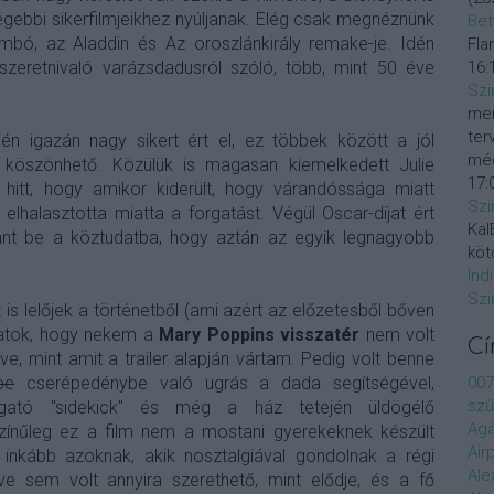
régebbi sikerfilmjeikhez nyúljanak. Elég csak megnéznünk
Bet
mbó, az Aladdin és Az oroszlánkirály remake-je. Idén
Fla
16:
szeretnivaló varázsdadusról szóló, több, mint 50 éve
Szi
mer
ter
n igazán nagy sikert ért el, ez többek között a jól
még
 köszönhető. Közülük is magasan kiemelkedett Julie
17:
 hitt, hogy amikor kiderült, hogy várandóssága miatt
Szi
elhalasztotta miatta a forgatást. Végül Oscar-díjat ért
KalE
nt be a köztudatba, hogy aztán az egyik legnagyobb
köt
Ind
Szi
is lelőjek a történetből (ami azért az előzetesből bőven
hatok, hogy nekem a
Mary Poppins visszatér
nem volt
C
etve, mint amit a trailer alapján vártam. Pedig volt benne
007
be
cserépedénybe való ugrás a dada segítségével,
szű
gató "sidekick" és még a ház tetején üldögélő
Agá
színűleg ez a film nem a mostani gyerekeknek készült
Air
 inkább azoknak, akik nosztalgiával gondolnak a régi
Ale
ve sem volt annyira szerethető, mint elődje, és a fő