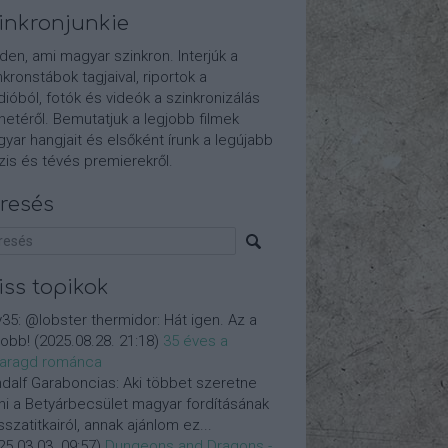
inkronjunkie
den, ami magyar szinkron. Interjúk a
nkronstábok tagjaival, riportok a
dióból, fotók és videók a szinkronizálás
etéről. Bemutatjuk a legjobb filmek
yar hangjait és elsőként írunk a legújabb
is és tévés premierekről.
resés
iss topikok
y35:
@lobster thermidor: Hát igen. Az a
jobb!
(
2025.08.28. 21:18
)
35 éves a
aragd románca
dalf Garaboncias:
Aki többet szeretne
ni a Betyárbecsület magyar fordításának
isszatitkairól, annak ajánlom ez...
25.03.03. 09:57
)
Dungeons and Dragons -