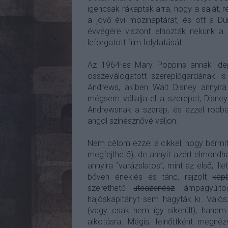
igencsak rákaptak arra, hogy a saját, 
a jövő évi mozinaptárat, és ott a Du
évvégére viszont elhozták nekünk a 
leforgatott film folytatását.
Az 1964-es Mary Poppins annak idejé
összeválogatott szereplőgárdának is
Andrews, akiben Walt Disney annyira
mégsem vállalja el a szerepet, Disney 
Andrewsnak a szerep, és ezzel robba
angol színésznővé váljon.
Nem célom ezzel a cikkel, hogy bármit 
megfejthető), de annyit azért elmond
annyira “varázslatos”, mint az első, ill
bőven éneklés és tánc, rajzolt
kép
szerethető
utcazenész
lámpagyújto
hajóskapitányt sem hagyták ki. Való
(vagy csak nem így sikerült), hanem
alkotásra. Mégis, felnőttként megnéz