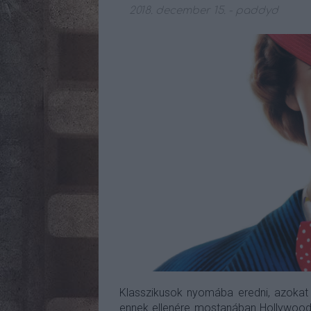
2018. december 15.
-
paddyd
Klasszikusok nyomába eredni, azokat ú
ennek ellenére mostanában Hollywoodba