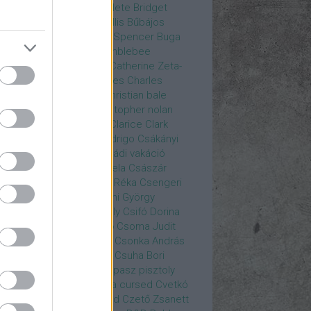
rea
Bozsó Péter
Brian élete
Bridget
nes
Brie Larson
Bruce Willis
Bűbájos
zorkák
Bubik István
Bud Spencer
Buga
ab
bukott birodalom
Bumblebee
eron Diaz
Casablanca
Catherine Zeta-
nes
CD Projekt Red
Charles
Charles
nce
Charmed
Chicago
christian bale
istopher Eccleston
christopher nolan
is Hemsworth
címadás
Clarice
Clark
egg
Columbo
Crespo Rodrigo
Csákányi
ter
Csákányi László
Családi vakáció
nkó Zoltán
Császár Angela
Császár
ert
Cseke Péter
Csellár Réka
Csengeri
la
Csere Ágnes
Cserhalmi György
rnák János
Csiby Gergely
Csifó Dorina
llagok Háborúja
Csodanő
Csoma Judit
omós Mari
Csondor Kata
Csonka András
re Gábor
Csörögi István
Csuha Bori
ha Lajos
Csuja Imre
Csupasz pisztoly
rka László
Csűrös Karola
cursed
Cvetkó
ndor
Cyborg
Czető Roland
Czető Zsanett