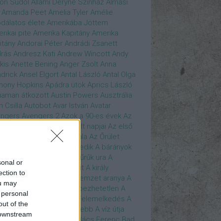
son Sudol
Állami Déryné Színház
Almási
Amanda Peet
Amelia Tyler
Amélie
dálatos élete
Amerikába Jöttem
rikai pite
Amerika Kapitány
Amerika
itány
Andorai Péter
Andrádi Zsanett
rás
Andresz Kati
Andrew Wincott
Andy
kis
Anette Bening
Anger Zsolt
Anna
drick
Ansel Elgort
Antal László
Antal Olga
hony Hopkins
Apádra ütök
Aprics László
uaman
átkozott
Austin Powers
Ausztrália
h Csilla
Autobot
Avar István
Avatar
ngers
Avengers 2
Azok a 90-es évek
Az
edő Erő
Az eljövendő múlt napjai
Az első
szúálló
Az igazság hajnala
Az Őrület
verzumában
Az Utolsó Jedik
A bárányok
lgatnak
A bérgyilkos
A gyűrűk ura
A
sonal or
gya és a Darázs
A hobbit
A király
ection to
széde
A kis hableány
A nemzet aranya
A
ou may
re Dame i toronyőr
A sebezhetetlen
A
 personal
ét lovag
A sötét lovag - Felemelkedés
A
out of the
mszéd nője mindig zöldebb
A víz útja
 downstream
y Driver
Bácskai János
Bács Ferenc
Bad