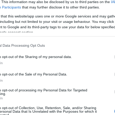
énet középpontjában a harmincvalahány éves Michael áll,
. This information may also be disclosed by us to third parties on the
IA
Bo
rom gyerekét neveli egyedül, miután nemrég elvesztette
Participants
that may further disclose it to other third parties.
Bal
gét. Fogalmam sincs, ki találta ki ezt a bajuszt a
Bal
 that this website/app uses one or more Google services and may gath
ternek, mindenesetre nem tűnt tőle idősebbnek,
Bal
including but not limited to your visit or usage behaviour. You may click 
ak inkább. Whishaw-ról eddig még nem hallottam (ez a
Món
 to Google and its third-party tags to use your data for below specifi
osságom abból fakad, hogy nem követem az új James
Bar
ogle consent section.
etes elképzelésem sem arról, hogy ki illene hozzá
Ist
járól főleg Domhnall Gleeson szokott eszembe jutni ,
Atti
ogy visszarángassam magam a filmhez.
l Data Processing Opt Outs
Sup
Bee
Virág
o opt-out of the Sharing of my personal data.
Mar
In
Pét
gatókönyvírók Jane Banks karakterében viszik tovább/
Bes
meg Banks anyuka személyiségét az eredeti filmből, aki
o opt-out of the Sale of my Personal Data.
Med
idején a szüfrazsett mozgalmat támogatta. Jane-nek is
and
In
ló határozott elképzelései vannak és szívesen vesz
Tita
to opt-out of processing my Personal Data for Targeted
 mozgalmakban. Kiss Virág hangja nekem örökre
Bo
ing.
Bol
apcsolódott Natalia Oreiro /Mili/A vad angyal arcával,
In
Hun
st is rögtön ő jutott eszembe. Persze azért a felnőtt
Eni
 szerintem tökéletes választás volt a kislányos felnőtt
o opt-out of Collection, Use, Retention, Sale, and/or Sharing
ersonal Data that Is Unrelated with the Purposes for which it
Bot
g is idézte az eredeti film gyerek Jane-jét.
lected.