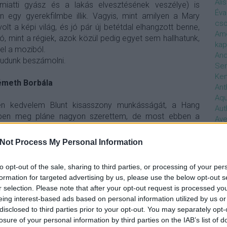
Ali
miatti gyász és a lakás elvesztésének veszélye) is
Éva
n egy gyerekfilmbe illik. Vagyis, mint amilyen a Mary
cso
olt a képi világ, és jó pár új betétdal elhangzott benne,
Ame
, mint a régiek, azok közül pedig egyet sem hallhatunk,
kap
 el a moziból.
And
tudunk beszámolni.
Ser
Ken
Németh Borbála
Ant
Aq
én kedvelem Blunt kisasszony munkásságát, a Hang
Aut
l-ben meg pláne nagyon szerettem, de most ebben a
Ave
ében valahogy nem volt az igazi. Rettentő nehéz lehet
Ébr
Andrews után bármit is eljátszani, ez tény, de egyet kell
bos
Not Process My Personal Information
m azzal, hogy "
ő csak eljátssza Mary Poppinst, Julie
Uni
 Ez persze nem a szinkronhangon múlt, hiszen Nagy-
hal
to opt-out of the sale, sharing to third parties, or processing of your per
l adta a hangját Bluntnak, és most sem volt hiba a
Han
formation for targeted advertising by us, please use the below opt-out s
be
r selection. Please note that after your opt-out request is processed y
Not
eing interest-based ads based on personal information utilized by us or
söt
ory Dávid
disclosed to third parties prior to your opt-out. You may separately opt-
szo
losure of your personal information by third parties on the IAB’s list of
Bab