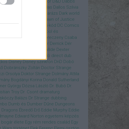
gány Judit
Czvetkó Sándor
D&D
Dabbs
er
Dagobert McChip
Dallas
Dallos Szilvia
yi Krisztián
Dan Fogler
Darázs
Dark world
id Bowie
David Morse
Dawn of Justice
s of Future Past
Da Vinci-kód
DC Comics
adpool
Deadpool
Deadpool és
zsomák
Dead To Me
Debreczeny Csaba
 királynője
Denevérember
Derrick
Dér
lt
Dévai Balázs
Devora Wilde
Dexter
sőffy Rajz Katalin
díjátadó
direct dub
dios
Disney
Disney szinkron
DnD
Dobó
kő
Dobránszky Zoltán
Doctor Strange
zi Orsolya
Doktor Strange
Dolmány Attila
mány Bogdányi Korina
Donald Sutherland
ner György
Dózsa László
Dr. Bubó
Dr.
istian Troy
Dr. Csont
dramaturg
skóczy Balázs
Dr Strange
dubbing
mbo
Dumb és Dumber
Dűne
Dungeons
 Dragons
Ébredő Erő
Eddie Murphy
Eddie
dmayne
Edward Norton
egyetemi képzés
 bogár élete
Egy rém rendes család
Egy
r Wars történet
Elek Ferenc
Elemi ösztön