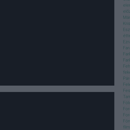
el
elő
Már
Kri
Esz
étt
Ezr
Far
Far
Far
Feh
fek
Pár
Fel
Fes
Ta
Föl
For
For
Fór
film