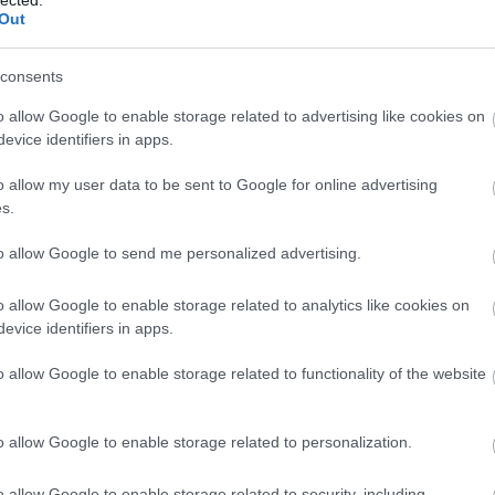
And
Out
Jo
majd a filmet, várjuk a véleményeiteket kommentben!
bos
consents
Jak
rom soraimat:
Cam
o allow Google to enable storage related to advertising like cookies on
Jo
evice identifiers in apps.
Da
Chr
o allow my user data to be sent to Google for online advertising
Chr
s.
Gr
Esz
to allow Google to send me personalized advertising.
Csa
Rób
o allow Google to enable storage related to analytics like cookies on
Atti
evice identifiers in apps.
Cse
Csi
o allow Google to enable storage related to functionality of the website
Cs
Cső
Csu
o allow Google to enable storage related to personalization.
Csu
Sá
o allow Google to enable storage related to security, including