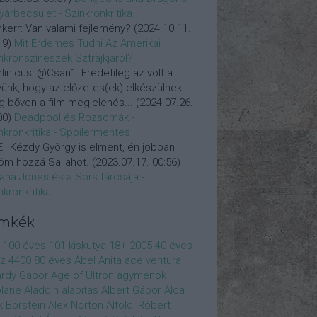
yárbecsület - Szinkronkritika
nkerr:
Van valami fejlemény?
(
2024.10.11.
19
)
Mit Érdemes Tudni Az Amerikai
nkronszínészek Sztrájkjáról?
linicus:
@Csan1: Eredetileg az volt a
vünk, hogy az előzetes(ek) elkészülnek
 bőven a film megjelenés...
(
2024.07.26.
00
)
Deadpool és Rozsomák -
nkronkritika - Spoilermentes
l:
Kézdy György is elment, én jobban
öm hozzá Sallahot.
(
2023.07.17. 00:56
)
iana Jones és a Sors tárcsája -
nkronkritika
ímkék
100 éves
101 kiskutya
18+
2005
40 éves
z
4400
80 éves
Ábel Anita
ace ventura
rdy Gábor
Age of Ultron
agymenok
plane
Aladdin
alapítás
Albert Gábor
Álca
x Borstein
Alex Norton
Alföldi Róbert