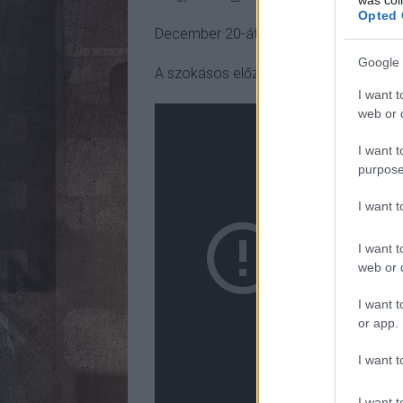
Opted 
December 20-ától ti is megnézhetitek 
Google 
A szokásos előzetes-összevetéssel zá
I want t
web or d
I want t
purpose
I want 
I want t
web or d
I want t
or app.
I want t
I want t