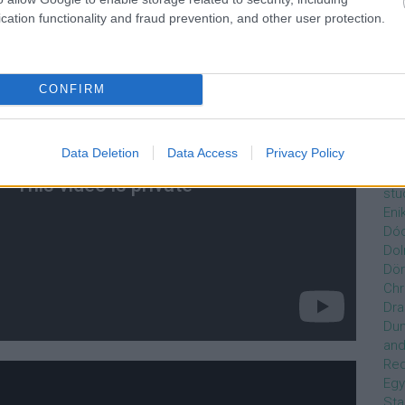
Czi
cation functionality and fraud prevention, and other user protection.
Gre
Dán
Dav
Day
CONFIRM
de
Ro
Dél
Data Deletion
Data Access
Privacy Policy
Zso
Dez
stu
Eni
Dóc
Dol
Dör
Chr
Dra
Du
and
Re
Egy
Sta