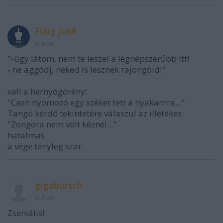
Fülig José
6 éve
"-úgy látom, nem te leszel a legnépszerűbb itt!
- ne aggódj, neked is lesznek rajongóid!"
vall a hernyógörény:
"Cash nyomozó egy széket tett a nyakamra..."
Tangó kérdő tekintetére válaszul az illetékes:
"Zongora nem volt kéznél..."
hatalmas
a vége tényleg szar.
gigabursch
6 éve
Zseniális!