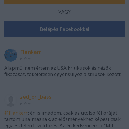
VAGY
Flankerr
6 éve
Alapmű, nem értem az USA kritikusok és nézők
fikázását, tökéletesen egyensúlyoz a stílusok között
zed_on_bass
6 éve
@Flankerr
: én is imádom, csak az utolsó fél óráját
tartom unalmasnak, az előzményekhez képest csak
egy esztelen lövöldözés. Az én kedvencem a "Mit