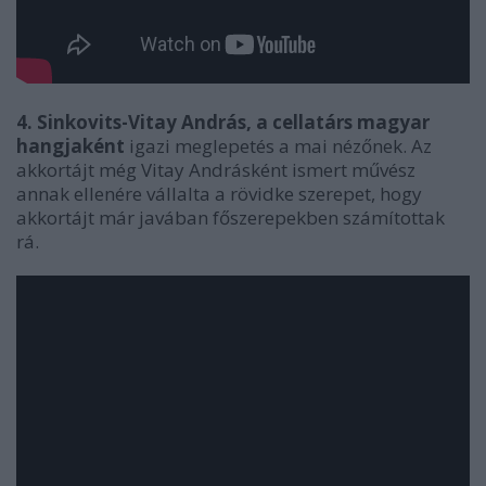
4. Sinkovits-Vitay András, a cellatárs magyar
hangjaként
igazi meglepetés a mai nézőnek. Az
akkortájt még Vitay Andrásként ismert művész
annak ellenére vállalta a rövidke szerepet, hogy
akkortájt már javában főszerepekben számítottak
rá.