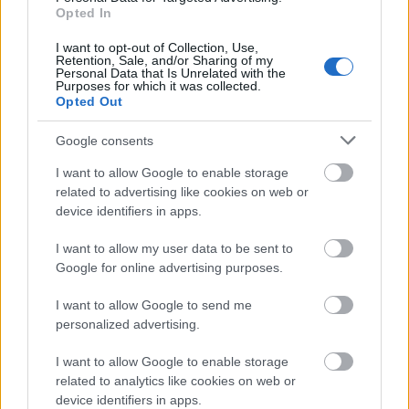
Opted In
I want to opt-out of Collection, Use,
Retention, Sale, and/or Sharing of my
Personal Data that Is Unrelated with the
Purposes for which it was collected.
Opted Out
Google consents
I want to allow Google to enable storage
related to advertising like cookies on web or
device identifiers in apps.
I want to allow my user data to be sent to
1. "Szükség esetén én és a seggem itt vagyunk a
Google for online advertising purposes.
szomszédban."
Krámitz Lajos és Gáti Oszkár
zseniálisan építették fel a börtönbe való bevonulás
I want to allow Google to send me
végén látott jelenetet. Legendás!
personalized advertising.
I want to allow Google to enable storage
related to analytics like cookies on web or
device identifiers in apps.