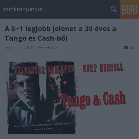
szinkronjunkie
A 8+1 legjobb jelenet a 30 éves a
Tango és Cash-ből
merlinicus
•
2019. december 21.
11