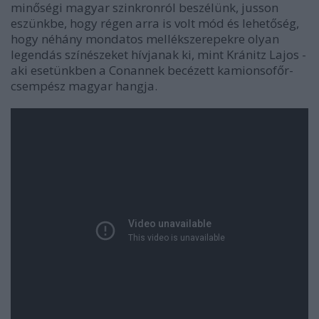
minőségi magyar szinkronról beszélünk, jusson
eszünkbe, hogy régen arra is volt mód és lehetőség,
hogy néhány mondatos mellékszerepekre olyan
legendás színészeket hívjanak ki, mint Kránitz Lajos -
aki esetünkben a Conannek becézett kamionsofőr-
csempész magyar hangja.