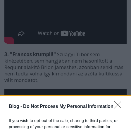
3. "Francos krumpli!"
Szilágyi Tibor sem
kinézetében, sem hangjában nem hasonlított a
Requint alakító Brion Jameshez, azonban senki más
nem tudta volna így kimondani az azóta kultikussá
vált mondatot.
Blog -
Do Not Process My Personal Information
If you wish to opt-out of the sale, sharing to third parties, or
processing of your personal or sensitive information for