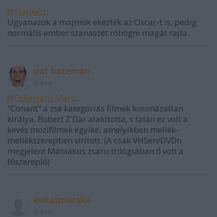
@Flankerr
:
Ugyanazok a majmok ekézték az Oscar-t is, pedig
normális ember szanaszét röhögni magát rajta.
pat bateman
6 éve
@Fellegjáró Marci
:
"Conant" a zsé kategóriás filmek koronázatlan
királya, Robert Z'Dar alakította, s talán ez volt a
kevés mozifilmek egyike, amelyikben mellék-
mellékszerepben virított. (A csak VHSen/DVDn
megjelent Mániákus zsaru trilógiában ő volt a
főszereplő)
kukasmacska
6 éve