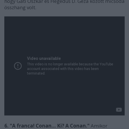
hogy Gáti Oszkár és Hegedűs D. Géza között micsoda
összhang volt.
6. "A franca! Conan... Ki? A Conan."
Amikor