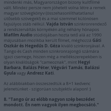
mindenki más, Magyarországon bizony kultfilmé
vált. Mindez persze nem jöhetett volna létre a remek
magyar szövegkönyv (összehasonlíthatatlanul
ütősebb szövegek!) és a mai szemmel különösen
fajsúlyos stáb nélkül.
Vajda
István
szinkronrendező
a rendszerváltás környékén alig néhány hónapos
Mafilm
Audio
stúdiójában hozta tető alá az 1990
májusában mozikba került filmet, méghozzá
Gáti
Oszkár és Hegedűs D. Géza
kiváló szinkronjával. A
Tango és Cash minden szinkronrajongó számára
igazi csemege, hiszen még a mellékszerepekben is
olyan kiválóságok "cameoznak", mint
Hegyi
Barbara
,
Balázs
Péter
,
Végvári
Tamás
,
Balázsi
Gyula
vagy
Andresz
Kati
.
Az alábbiakban összeszedtük a 8+1 kedvenc
jelenetünket - szigorúan szubjektív alapon! :)
8. "Tango úr az előbb nagyon szép beszédet
mondott. Én nem vagyok ilyen megbocsátó."