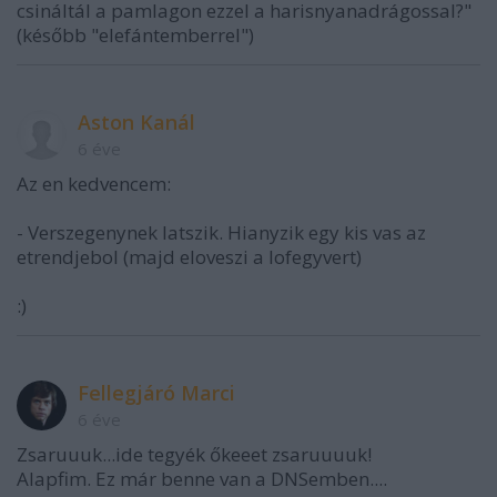
csináltál a pamlagon ezzel a harisnyanadrágossal?"
(később "elefántemberrel")
Aston Kanál
6 éve
Az en kedvencem:
- Verszegenynek latszik. Hianyzik egy kis vas az
etrendjebol (majd eloveszi a lofegyvert)
:)
Fellegjáró Marci
6 éve
Zsaruuuk...ide tegyék őkeeet zsaruuuuk!
Alapfim. Ez már benne van a DNSemben....