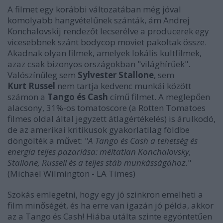
A filmet egy korábbi változatában még jóval
komolyabb hangvételűnek szánták, ám Andrej
Konchalovskij rendezőt lecserélve a producerek egy
vicesebbnek szánt bodycop moviet pakoltak össze.
Akadnak olyan filmek, amelyek lokális kultfilmek,
azaz csak bizonyos országokban "világhírűek".
Valószínűleg sem
Sylvester Stallone
, sem
Kurt
Russel
nem tartja kedvenc munkái között
számon a
Tango és Cash
című filmet. A meglepően
alacsony, 31%-os tomatoscore (a Rotten Tomatoes
filmes oldal által jegyzett átlagértékelés) is árulkodó,
de az amerikai kritikusok gyakorlatilag földbe
döngölték a művet: "
A
Tango és Cash a tehetség és
energia teljes pazarlása: méltatlan Konchalovsky,
Stallone, Russell és a teljes stáb munkásságához.
"
(Michael Wilmington - LA Times)
Szokás emlegetni, hogy egy jó szinkron emelheti a
film minőségét, és ha erre van igazán jó példa, akkor
az a Tango és Cash! Hiába utálta szinte egyöntetűen