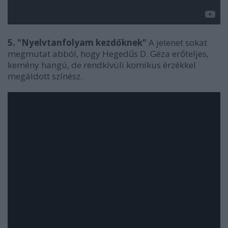
5. "Nyelvtanfolyam kezdőknek"
A jelenet sokat
megmutat abból, hogy Hegedűs D. Géza erőteljes,
kemény hangú, de rendkívüli komikus érzékkel
megáldott színész.