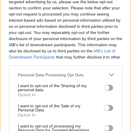
targeted advertising by us, please use the below opt-out
section to confirm your selection. Please note that after your
opt-out request is processed you may continue seeing
interest-based ads based on personal information utilized by
us or personal information disclosed to third parties prior to
your opt-out. You may separately opt-out of the further
disclosure of your personal information by third parties on the
IAB’s list of downstream participants. This information may
also be disclosed by us to third parties on the
IAB’s List of
Downstream Participants
that may further disclose it to other
third parties.
2. "Rambo az egy buzi!"
Gáti-Stallone teljesen PC-
Please note that this website/app uses one or more Google
mentesen gyakorol öniróniát, amely azért különösen
Personal Data Processing Opt Outs
services and may gather and store information including but
vicces, hiszen Stallone Rambo-szerepeiben is Gáti
not limited to your visit or usage behaviour. You may click to
I want to opt-out of the Sharing of my
Oszkár a magyar hangja. A jelenetben partnerei
personal data.
grant or deny consent to Google and its third-party tags to
Végvári Tamás és Balázsi Gyula.
Opted In
use your data for below specified purposes in below Google
consent section.
I want to opt-out of the Sale of my
Personal Data.
Opted In
I want to opt-out of processing my
Personal Data for Targeted Advertising.