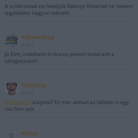
A szinkronnál ne feledjük Rátonyi Róbertet se, nekem
legalábbis nagyon tetszett.
KalmanBlog
6 éve
Jó film, imádtam! A táncos jelenet kimaradt a
válogatásból!
Falshang
6 éve
@Flankerr
: alapmű? Ez már abban az időben is egy
ciki film volt.
Kivlov