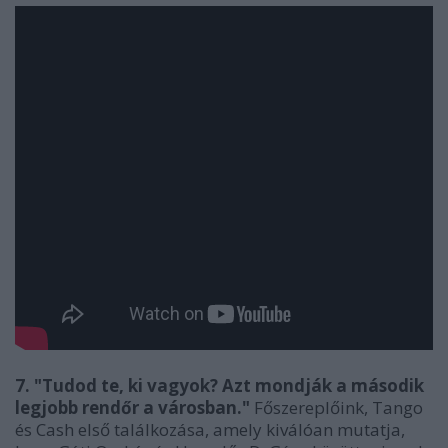
7. "Tudod te, ki vagyok? Azt mondják a második
legjobb rendőr a városban."
Főszereplőink, Tango
és Cash első találkozása, amely kiválóan mutatja,