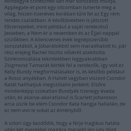
Mindegyik színésznek van már sorozatos múltja,
Applegate-et pont egy sitcomban ismerte meg a
világ, hiszen tizenéves korában tűnt fel az Egy rém
rendes családban. A későbbiekben is játszott
főszerepeket, mint például a saját rendezésű
Jesseben, a Nem ér a nevemben és az Éjjel-nappal
szülőkben. A kilencvenes évek legnépszerűbb
sorozatából, a Jóbarátokból sem maradhatott ki, pár
rész erejéig Rachel hisztis nővérét alakította.
Szinkronizálása tekintetében leggyakrabban
Zsigmond Tamarát kérték fel a rendezők, így volt ez
Kelly Bundy megformálásakor is, és később például
a Rossz anyákban. A Halott vagyban viszont Csondor
Katát hallhatjuk megszólalni Jenként. Elsőre
mindenképp szokatlan Bundyék tizenegy évada
után, és akarva-akaratlanul is Scarlett Johansson
arca úszik be elém Csondor Kata hangja hallatán, de
ez nem von le sokat az élményből.
A sztori úgy kezdődik, hogy a férje tragikus halála
után két gyerekkel magára maradó Jen úgy dönt,