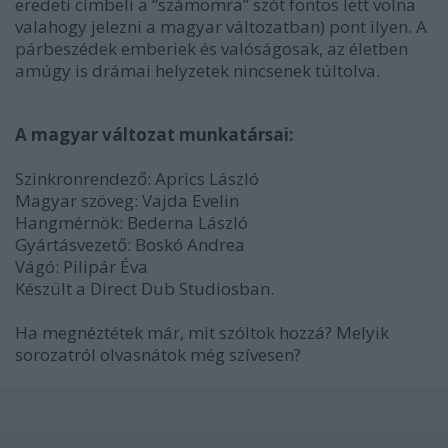
eredeti címbeli a “számomra” szót fontos lett volna
valahogy jelezni a magyar változatban) pont ilyen. A
párbeszédek emberiek és valóságosak, az életben
amúgy is drámai helyzetek nincsenek túltolva.
A magyar változat munkatársai:
Szinkronrendező: Aprics László
Magyar szöveg: Vajda Evelin
Hangmérnök: Bederna László
Gyártásvezető: Boskó Andrea
Vágó: Pilipár Éva
Készült a Direct Dub Studiosban.
Ha megnéztétek már, mit szóltok hozzá? Melyik
sorozatról olvasnátok még szívesen?