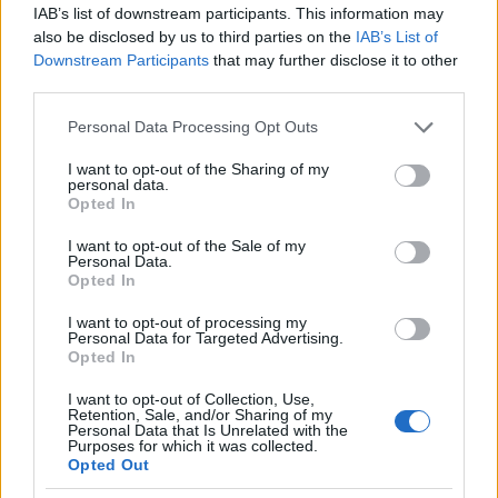
IAB’s list of downstream participants. This information may
Sólyomszem feleségeként, ahol Bognár Anna
also be disclosed by us to third parties on the
IAB’s List of
kölcsönzi számára a hangját.
Downstream Participants
that may further disclose it to other
Cardellininek jól áll az idősek otthonában dolgozó,
third parties.
kicsit hippis beütésű nő karaktere, akin azért néha
villanásnyira látni, hogy valami nem egészen
Please note that this website/app uses one or more Google
Personal Data Processing Opt Outs
stimmel.
services and may gather and store information including but
Jól ellensúlyozza az Applegate által alakított Jent,
not limited to your visit or usage behaviour. You may click to
I want to opt-out of the Sharing of my
personal data.
mindkét szereplőben találhatunk szimpatikus és
grant or deny consent to Google and its third-party tags to
Opted In
kevésbé kedvelt tulajdonságokat, és ahogyan halad
use your data for below specified purposes in below Google
az évad, egyre inkább megbizonyosodhat a néző az
consent section.
I want to opt-out of the Sale of my
elcsépelt mondás igazságáról, miszerint "senki sem
Personal Data.
Opted In
az, akinek látszik".
I want to opt-out of processing my
Personal Data for Targeted Advertising.
Opted In
I want to opt-out of Collection, Use,
Retention, Sale, and/or Sharing of my
Personal Data that Is Unrelated with the
Purposes for which it was collected.
Opted Out