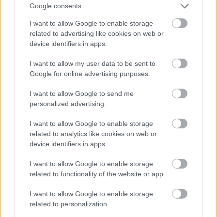
Google consents
I want to allow Google to enable storage
related to advertising like cookies on web or
device identifiers in apps.
I want to allow my user data to be sent to
Google for online advertising purposes.
I want to allow Google to send me
personalized advertising.
Steve Wood (Marsden) - Miller Zoltán
I want to allow Google to enable storage
Az ügyvéd Steve Judy ex-vőlegénye, a nő miatta jár a
related to analytics like cookies on web or
gyászfeldolgozó csoportba. Nem a
device identifiers in apps.
legszimpatikusabb karakter, főleg a Judy felé
mutatott viselkedése miatt vonja fel az ember a
I want to allow Google to enable storage
szemöldökét néha.
related to functionality of the website or app.
A kezdetben romantikus filmek főhősének castingolt
Marsdent mostanában a nívós Westworldben
I want to allow Google to enable storage
láthatjuk, a kétezres években viszont feltűnt az Ally
related to personalization.
McBealben, és néhány vendégszerep erejéig a