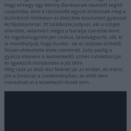
hogy elmegy egy Menny Barátainak nevezett segítő
csoportba, ahol a résztvevők együtt birkóznak meg a
különböző módokon az életükbe köszöntött gyásszal
és fájdalommal. Itt találkozik Judyval, aki a szöges
ellentéte, valamiért mégis a barátja szeretne lenni.
Az ingatlanügynök Jen cinikus, távolságtartó, sőt, ki
is mondhatjuk, hogy bunkó - de ez teljesen érthető,
hiszen elvesztette élete szerelmét. Judy pedig a
gyásza ellenére is kedveskedő, színes ruhákban jár
és igyekszik mindenben a jót látni.
Még csak az első rész felénél jár az ember, és máris
jön a fordulat a cselekményben, és ettől nem
maradnak el a következő részek sem.