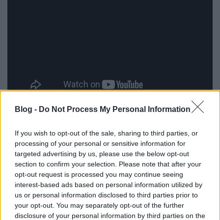
Blog -
Do Not Process My Personal Information
Judy Hale (Cardellini) - Varga Klári
If you wish to opt-out of the sale, sharing to third parties, or
Linda Cardellini a Vészhelyzetben lett ismert, ahol
processing of your personal or sensitive information for
Zsigmond Tamara volt a magyar hangja, és ha már
targeted advertising by us, please use the below opt-out
sorozatokból szemezgetünk, szerepelt a Mad Men -
section to confirm your selection. Please note that after your
Reklámőrültek néhány évadábanis. A Zöld könyvben,
opt-out request is processed you may continue seeing
a Megjött apuciban is Tamarát hallottuk, bár
interest-based ads based on personal information utilized by
Cardellinit másik ikonikus szerepében, Velmaként a
us or personal information disclosed to third parties prior to
Scooby-Doo filmekben Madarász Éva szinkronizálta.
your opt-out. You may separately opt-out of the further
Pár éve a Bosszúállók-franchisehoz is csatlakozott
disclosure of your personal information by third parties on the