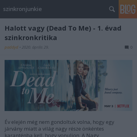
szinkronjunkie
Halott vagy (Dead To Me) - 1. évad
szinkronkritika
paddyd
•
2020. április 29.
0
Év elején még nem gondoltuk volna, hogy egy
járvány miatt a világ nagy része önkéntes
karanténba kell, hogy vonuljon. A Nagy