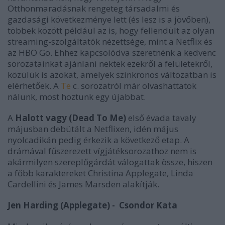
Otthonmaradásnak rengeteg társadalmi és
gazdasági következménye lett (és lesz is a jövőben),
többek között például az is, hogy fellendült az olyan
streaming-szolgáltatók nézettsége, mint a Netflix és
az HBO Go. Ehhez kapcsolódva szeretnénk a kedvenc
sorozatainkat ajánlani nektek ezekről a felületekről,
közülük is azokat, amelyek szinkronos változatban is
elérhetőek. A
Te
c. sorozatról már olvashattatok
nálunk, most hoztunk egy újabbat.
A
Halott vagy (Dead To Me)
első évada tavaly
májusban debütált a Netflixen, idén május
nyolcadikán pedig érkezik a következő etap. A
drámával fűszerezett vígjátéksorozathoz nem is
akármilyen szereplőgárdát válogattak össze, hiszen
a főbb karaktereket Christina Applegate, Linda
Cardellini és James Marsden alakítják.
Jen Harding (Applegate) - Csondor Kata