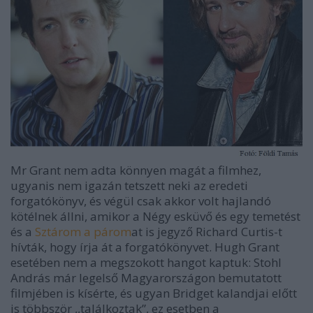
Mr Grant nem adta könnyen magát a filmhez,
ugyanis nem igazán tetszett neki az eredeti
forgatókönyv, és végül csak akkor volt hajlandó
kötélnek állni, amikor a Négy esküvő és egy temetést
és a
Sztárom a párom
at is jegyző Richard Curtis-t
hívták, hogy írja át a forgatókönyvet. Hugh Grant
esetében nem a megszokott hangot kaptuk: Stohl
András már legelső Magyarországon bemutatott
filmjében is kísérte, és ugyan Bridget kalandjai előtt
is többször ,,találkoztak”, ez esetben a