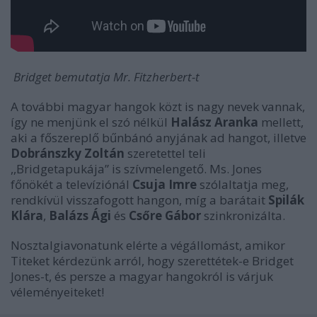
Bridget bemutatja Mr. Fitzherbert-t
A további magyar hangok közt is nagy nevek vannak,
így ne menjünk el szó nélkül
Halász Aranka
mellett,
aki a főszereplő bűnbánó anyjának ad hangot, illetve
Dobránszky Zoltán
szeretettel teli
,,Bridgetapukája” is szívmelengető. Ms. Jones
főnökét a televíziónál
Csuja Imre
szólaltatja meg,
rendkívül visszafogott hangon, míg a barátait
Spilák
Klára
,
Balázs Ági
és
Csőre Gábor
szinkronizálta.
Nosztalgiavonatunk elérte a végállomást, amikor
Titeket kérdezünk arról, hogy szerettétek-e Bridget
Jones-t, és persze a magyar hangokról is várjuk
véleményeiteket!