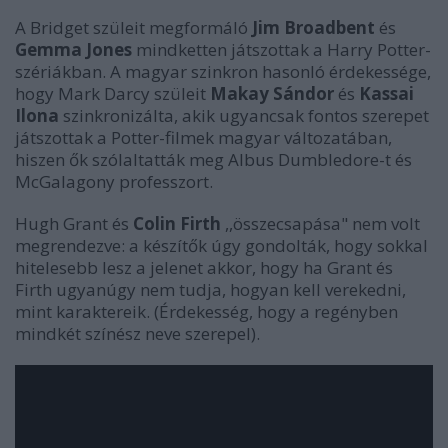
A Bridget szüleit megformáló
Jim Broadbent
és
Gemma Jones
mindketten játszottak a Harry Potter-
szériákban. A magyar szinkron hasonló érdekessége,
hogy Mark Darcy szüleit
Makay Sándor
és
Kassai
Ilona
szinkronizálta, akik ugyancsak fontos szerepet
játszottak a Potter-filmek magyar változatában,
hiszen ők szólaltatták meg Albus Dumbledore-t és
McGalagony professzort.
Hugh Grant és
Colin Firth
,,összecsapása" nem volt
megrendezve: a készítők úgy gondolták, hogy sokkal
hitelesebb lesz a jelenet akkor, hogy ha Grant és
Firth ugyanúgy nem tudja, hogyan kell verekedni,
mint karaktereik. (Érdekesség, hogy a regényben
mindkét színész neve szerepel).