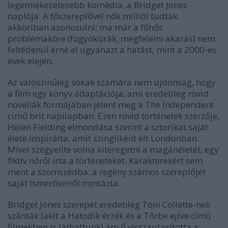
legemlékezetesebb komédia, a Bridget Jones
naplója. A főszereplővel nők milliói tudtak
akkoriban azonosulni; ma már a főhős
problémaköre (fogyókúrák, megfelelni akarás) nem
feltétlenül érné el ugyanazt a hatást, mint a 2000-es
évek elején.
Az valószínűleg sokak számára nem újdonság, hogy
a film egy könyv adaptációja, ami eredetileg rövid
novellák formájában jelent meg a The Independent
című brit napilapban. Ezen rövid történetek szerzője,
Helen Fielding elmondása szerint a sztorikat saját
élete inspirálta, amit szingliként élt Londonban.
Mivel szégyellte volna kiteregetni a magánéletét, egy
fiktív nőről írta a történeteket. Karakterekért sem
ment a szomszédba: a regény számos szereplőjét
saját ismerőseiről mintázta.
Bridget Jones szerepét eredetileg Toni Collette-nek
szánták (akit a Hatodik érzék és a Tőrbe ejtve című
filmekben is láthattunk) ám ő visszautasította a