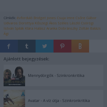
Címkék:
évforduló
Bridget Jones
Csuja Imre
Csőre Gábor
Udvaros Dorottya
Kőszegi Ákos
Széles László
Csörögi
István
Spilák Klára
Halász Aranka
Dobránszky Zoltán
Balázs
Ági
Ajánlott bejegyzések:
Mennydörgők - Szinkronkritika
Avatar - A víz útja - Szinkronkritika