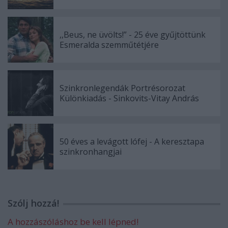
,,Beus, ne üvölts!” - 25 éve gyűjtöttünk
Esmeralda szemműtétjére
Szinkronlegendák Portrésorozat
Különkiadás - Sinkovits-Vitay András
50 éves a levágott lófej - A keresztapa
szinkronhangjai
Szólj hozzá!
A hozzászóláshoz be kell lépned!