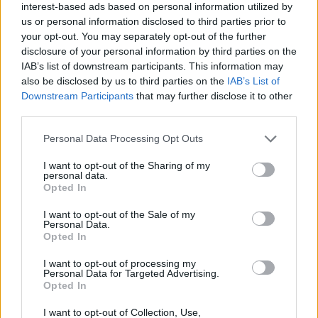
interest-based ads based on personal information utilized by
us or personal information disclosed to third parties prior to
your opt-out. You may separately opt-out of the further
disclosure of your personal information by third parties on the
IAB’s list of downstream participants. This information may
Megtudjuk, ki is Bridget Jones
also be disclosed by us to third parties on the
IAB’s List of
Downstream Participants
that may further disclose it to other
Mark Darcy – Colin Firth – Kőszegi Ákos
third parties.
Please note that this website/app uses one or more Google
Personal Data Processing Opt Outs
services and may gather and store information including but
not limited to your visit or usage behaviour. You may click to
I want to opt-out of the Sharing of my
personal data.
grant or deny consent to Google and its third-party tags to
Opted In
use your data for below specified purposes in below Google
consent section.
I want to opt-out of the Sale of my
Personal Data.
Opted In
I want to opt-out of processing my
Personal Data for Targeted Advertising.
Opted In
I want to opt-out of Collection, Use,