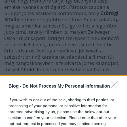
arról, hogy mennyire várja, így bizonyára szép
emlékei vannak a trilógiáról. Párosuk csupán a
Bridget Jones-szériákra korlátozódik, mely
Csörögi
István
érdeme. Legtöbbször Orosz Anna szólaltatja
meg az amerikai színésznőt, így volt ez a legutóbbi,
Judy című, tavalyi filmben is, melyért Zellweger
Oscar-díjat kapott. Bridget szerepéért is különböző
jelölésekkel illeték, ám díjat nem zsebelhetett be
érte. Udvaros Dorottya rendkívül jól követi a
szétszórt brit nő karakterét, ráadásul a filmen túl
még hangoskönyvben is felolvasta Jones kalandjait,
melyet Alföldi Róbert rendezésében hallhatunk.
Blog -
Do Not Process My Personal Information
If you wish to opt-out of the sale, sharing to third parties, or
processing of your personal or sensitive information for
targeted advertising by us, please use the below opt-out
section to confirm your selection. Please note that after your
opt-out request is processed you may continue seeing