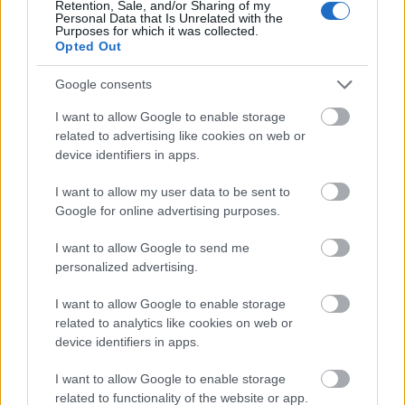
A regény írója sosem rejtette véka alá, hogy Mark
Retention, Sale, and/or Sharing of my
Personal Data that Is Unrelated with the
Darcy karakterét a Büszkeség és balítélet Mr Darcy-
Purposes for which it was collected.
ja inspirálta. Több történés hasonlít a klasszikus
Opted Out
regényben leírtakra: például amikor Daniel azt
állítja, hogy Mark csalta el tőle a menyasszonyát,
Google consents
pedig fordítva történt. A Büszkeség és balítéletben
I want to allow Google to enable storage
ugyanúgy a Colin Firth által megformált karakter az
related to advertising like cookies on web or
elszenvedője hasonló hazugságnak. Bridget
device identifiers in apps.
munkahelyének neve szintén sokat sejtető, ugyanis a
Pemberley Press-nél dolgozik, míg Jane Austen
I want to allow my user data to be sent to
művében Mr Darcy a Pemberley birtokon lakik. A
Google for online advertising purposes.
karaktert megformáló Colin Firth ezúttal Kőszegi
Ákos hangján szólalt meg. A szinkron készültekor
I want to allow Google to send me
még nem volt kiforrott, hogy ki legyen Colin Firth
personalized advertising.
állandó hangja (bár ez mostanra sem dőlt feltétlenül
el), így a Bridget Jones naplója csupán a második
I want to allow Google to enable storage
alkalom volt, amikor Kőszegi Ákost hallhattuk Colin
related to analytics like cookies on web or
Firth szájából. Előtte szinkronizálta már többek
device identifiers in apps.
között Széles Tamás, Kautzky Armand, Háda János
I want to allow Google to enable storage
és a szintén gyakori Firth-hang, Csankó Zoltán is.
related to functionality of the website or app.