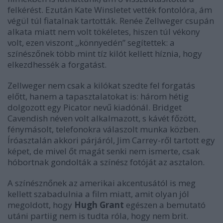
felkérést. Ezután Kate Winsletet vették fontolóra, ám
végül túl fiatalnak tartották. Renée Zellweger csupán
alkata miatt nem volt tökéletes, hiszen túl vékony
volt, ezen viszont ,,könnyedén” segítettek: a
színészőnek több mint tíz kilót kellett híznia, hogy
elkezdhessék a forgatást.
Zellweger nem csak a kilókat szedte fel forgatás
előtt, hanem a tapasztalatokat is: három hétig
dolgozott egy Picator nevű kiadónál. Bridget
Cavendish néven volt alkalmazott, s kávét főzött,
fénymásolt, telefonokra válaszolt munka közben.
Íróasztalán akkori párjáról, Jim Carrey-ről tartott egy
képet, de mivel őt magát senki nem ismerte, csak
hóbortnak gondolták a színész fotóját az asztalon.
A színésznőnek az amerikai akcentusától is meg
kellett szabadulnia a film miatt, amit olyan jól
megoldott, hogy
Hugh Grant
egészen a bemutató
utáni partiig nem is tudta róla, hogy nem brit.