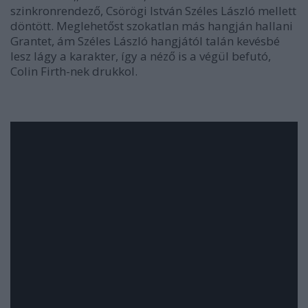
szinkronrendező, Csörögi István Széles László mellett
döntött. Meglehetőst szokatlan más hangján hallani
Grantet, ám Széles László hangjától talán kevésbé
lesz lágy a karakter, így a néző is a végül befutó,
Colin Firth-nek drukkol.