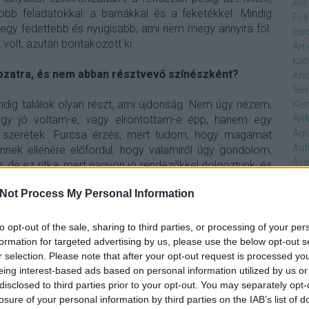
Ali
 feladatokkal: a barnákkal és a feketékkel. Mindig
Éva
egy fedettebb és nyugisabb, ami nem megy annyira föl.
cso
 volt, azután bontakozott ki.
Ame
kap
rozatra, és nem abban résztvevő színészként?
And
Ser
Ken
dig találok olyan részt, ami újdonság. Nem úgy nézem,
Ant
y jó voltam-e, vagy elrontottam-e épp, hanem egy
Aq
n szeretek. Furcsa érzés, mert tudom, hogy magamat
Aut
nnek ellenére előfordul, hogy valamiről úgy gondolom,
Ave
de ez ritka, mert nagyon jó rendezőkkel dolgoztunk, és
Ébr
en összenőttünk.
bos
Not Process My Personal Information
Uni
zeállnak a Jóbarátok szereplői, mire számítottál,
hal
to opt-out of the sale, sharing to third parties, or processing of your per
Han
formation for targeted advertising by us, please use the below opt-out s
be
nagyon vártam. Először úgy hallottam, hogy új részeket
r selection. Please note that after your opt-out request is processed y
Not
eing interest-based ads based on personal information utilized by us or
m, mert azt gondoltam, hogy nem biztos, hogy 17 év
söt
disclosed to third parties prior to your opt-out. You may separately opt-
hogy remélik. A történet hat fiatallal kezdődött, akik
szo
losure of your personal information by third parties on the IAB’s list of
ádos emberek, és kétséges, hogy ez érdekelte volna-e a
Bab