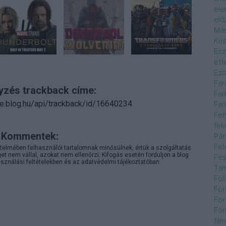
el
elő
Már
Kri
Esz
étt
Ezr
Far
yzés trackback címe:
Far
kie.blog.hu/api/trackback/id/16640234
Far
Feh
fek
Kommentek:
Pár
Fel
telmében felhasználói tartalomnak minősülnek, értük a
szolgáltatás
 nem vállal, azokat nem ellenőrzi. Kifogás esetén forduljon a blog
Fes
sználási feltételekben
és az
adatvédelmi tájékoztatóban
.
Ta
Föl
For
For
Fór
film