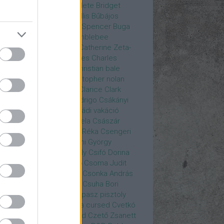
rea
Bozsó Péter
Brian élete
Bridget
nes
Brie Larson
Bruce Willis
Bűbájos
zorkák
Bubik István
Bud Spencer
Buga
ab
bukott birodalom
Bumblebee
eron Diaz
Casablanca
Catherine Zeta-
nes
CD Projekt Red
Charles
Charles
nce
Charmed
Chicago
christian bale
istopher Eccleston
christopher nolan
is Hemsworth
címadás
Clarice
Clark
egg
Columbo
Crespo Rodrigo
Csákányi
ter
Csákányi László
Családi vakáció
nkó Zoltán
Császár Angela
Császár
ert
Cseke Péter
Csellár Réka
Csengeri
la
Csere Ágnes
Cserhalmi György
rnák János
Csiby Gergely
Csifó Dorina
llagok Háborúja
Csodanő
Csoma Judit
omós Mari
Csondor Kata
Csonka András
re Gábor
Csörögi István
Csuha Bori
ha Lajos
Csuja Imre
Csupasz pisztoly
rka László
Csűrös Karola
cursed
Cvetkó
ndor
Cyborg
Czető Roland
Czető Zsanett