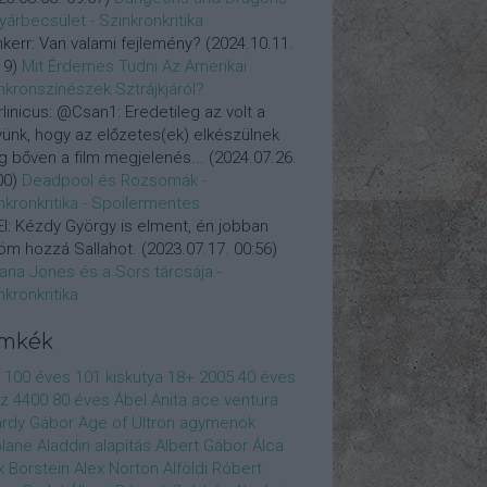
yárbecsület - Szinkronkritika
nkerr:
Van valami fejlemény?
(
2024.10.11.
19
)
Mit Érdemes Tudni Az Amerikai
nkronszínészek Sztrájkjáról?
linicus:
@Csan1: Eredetileg az volt a
vünk, hogy az előzetes(ek) elkészülnek
 bőven a film megjelenés...
(
2024.07.26.
00
)
Deadpool és Rozsomák -
nkronkritika - Spoilermentes
l:
Kézdy György is elment, én jobban
öm hozzá Sallahot.
(
2023.07.17. 00:56
)
iana Jones és a Sors tárcsája -
nkronkritika
ímkék
100 éves
101 kiskutya
18+
2005
40 éves
z
4400
80 éves
Ábel Anita
ace ventura
rdy Gábor
Age of Ultron
agymenok
plane
Aladdin
alapítás
Albert Gábor
Álca
x Borstein
Alex Norton
Alföldi Róbert