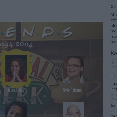
sz
Min
szi
stú
men
mag
moz
Ke
Fr
Lal
leg
Sm
Gan
tud
kul
(
20