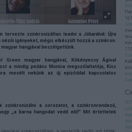
Bet
Fla
16:
Szi
mer
tervezte szinkronizáltan leadni a
Jóbarátok: Újra
ter
 nézői igényeket, mégis elkészült hozzá a szinkron.
még
ő magyar hangjával beszélgettünk.
17:
Szi
l Green magyar hangjával, Kökényessy Ágival
KalE
st a mindig pedáns Monica megszólaltatója, Kiss
köt
nára mesélt nekünk az új epizóddal kapcsolatos
Ind
Szi
C
007
k szinkronizálni a sorozatot, a szinkronrendező,
szű
ogy ,,a barna hangodat vedd elő!” Mit értettetek
Agá
Air
Ale
ányokat szinkronizáltam, a rendezők pedig azt hitték,