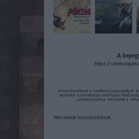
A bejeg
https://szinkronjun
A hozzászólások a
vonatkozó jogszabályok
ér
technikai
üzemeltetője semmilyen felelősséget
szerkesztőjéhez. Részletek a
Felha
Nincsenek hozzászólások.