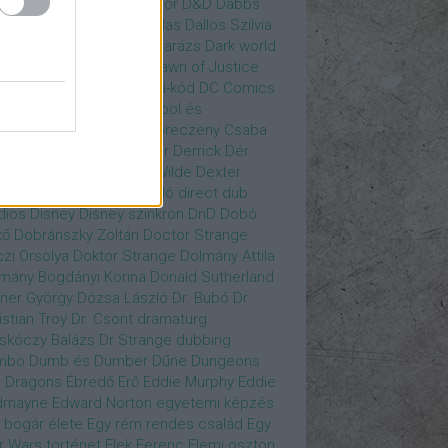
gány Judit
Czvetkó Sándor
D&D
Dabbs
er
Dagobert McChip
Dallas
Dallos Szilvia
yi Krisztián
Dan Fogler
Darázs
Dark world
id Bowie
David Morse
Dawn of Justice
s of Future Past
Da Vinci-kód
DC Comics
adpool
Deadpool
Deadpool és
zsomák
Dead To Me
Debreczeny Csaba
 királynője
Denevérember
Derrick
Dér
lt
Dévai Balázs
Devora Wilde
Dexter
sőffy Rajz Katalin
díjátadó
direct dub
dios
Disney
Disney szinkron
DnD
Dobó
kő
Dobránszky Zoltán
Doctor Strange
zi Orsolya
Doktor Strange
Dolmány Attila
mány Bogdányi Korina
Donald Sutherland
ner György
Dózsa László
Dr. Bubó
Dr.
istian Troy
Dr. Csont
dramaturg
skóczy Balázs
Dr Strange
dubbing
mbo
Dumb és Dumber
Dűne
Dungeons
 Dragons
Ébredő Erő
Eddie Murphy
Eddie
dmayne
Edward Norton
egyetemi képzés
 bogár élete
Egy rém rendes család
Egy
r Wars történet
Elek Ferenc
Elemi ösztön