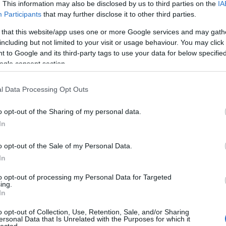
. This information may also be disclosed by us to third parties on the
IA
ti este a filmet, hogy ne bőgjek munka közben, de nem
Bo
Participants
that may further disclose it to other third parties.
átni őket, és azt hiszem, hogy egy egész világ várta, hogy
Bal
Bal
 that this website/app uses one or more Google services and may gath
Bal
including but not limited to your visit or usage behaviour. You may click 
tt?
Món
 to Google and its third-party tags to use your data for below specifi
Bar
ogle consent section.
ük fel: reggel 8-tól délutánig dolgoztunk, közben a
Ist
Atti
a konyhában, nagyon családias volt. Azután átkerült a
l Data Processing Opt Outs
Sup
zétszedtek minket. Általában Sinkovits-Vitay Andrissal
Bee
nyessy Ágival is sok időt töltöttük a stúdióban, és persze
o opt-out of the Sharing of my personal data.
Mar
alambos Péterrel. A többiekről nem igazán tudtam. Nem
In
Pét
olgoztunk, hanem ekkoriban már bevezették a fülhallgató
Bes
redeti hangot. A Talent Stúdióban mindig levetetem a
o opt-out of the Sale of my Personal Data.
Med
pánik, de ekkor rákényszerülnek arra, hogy nézzék is a
and
In
omikumokra épült, különösen fontos volt megnézni a
Tita
rámondani a szöveget.
to opt-out of processing my Personal Data for Targeted
Bo
ing.
Bol
In
lmen kellene eljátszanod bármelyik karaktert a
Hun
Eni
o opt-out of Collection, Use, Retention, Sale, and/or Sharing
ersonal Data that Is Unrelated with the Purposes for which it
Bot
lected.