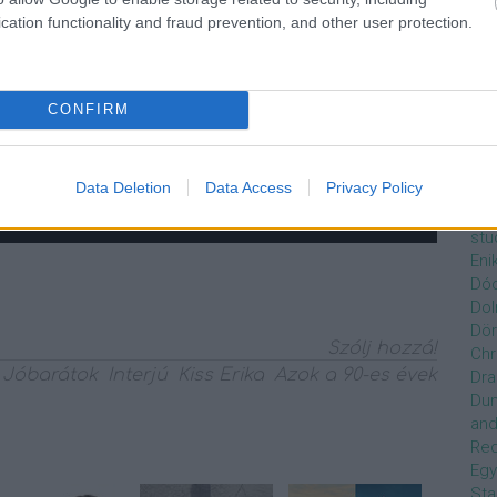
Czi
cation functionality and fraud prevention, and other user protection.
Gre
Dán
Dav
Day
CONFIRM
de
Ro
Dél
Data Deletion
Data Access
Privacy Policy
Zso
Dez
stu
Eni
Dóc
Dol
Dör
Szólj hozzá!
Chr
Jóbarátok
Interjú
Kiss Erika
Azok a 90-es évek
Dra
Du
and
Re
Egy
Sta