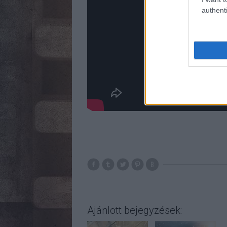
authenti
Ajánlott bejegyzések: