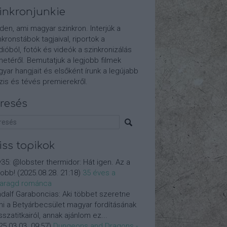
inkronjunkie
den, ami magyar szinkron. Interjúk a
nkronstábok tagjaival, riportok a
dióból, fotók és videók a szinkronizálás
etéről. Bemutatjuk a legjobb filmek
yar hangjait és elsőként írunk a legújabb
is és tévés premierekről.
resés
iss topikok
y35:
@lobster thermidor: Hát igen. Az a
jobb!
(
2025.08.28. 21:18
)
35 éves a
aragd románca
dalf Garaboncias:
Aki többet szeretne
ni a Betyárbecsület magyar fordításának
isszatitkairól, annak ajánlom ez...
25.03.03. 09:57
)
Dungeons and Dragons -