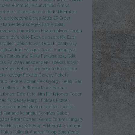
emzés
életműdíj
elhunyt
Előd Álmos
zetes
első bejegyzés
elte
ELTE
Ember
k
emlékezünk
Epres Attila
ER
Erdei
sztián
érdekességek
Esmeralda
eveszett birodalom
Esztergályos Cecília
erem
évforduló
Exek és szeretők
Ezel
a Miller
Fábián István
fallout
Family Guy
agó András
Faragó József
Farkangyal
kas
Farkasházi Réka
Farkasinszky Edit
kas Zsuzsa
Fassbender
Fazekas István
ér Anna
Fehér Tibor
Fekete Ernő Tibor
ete özvegy
Fekete Özvegy
Fekete
duc
Fekete Zoltán
Fék György
Feleki Sári
emelkedés
Feltámadások
Ferenc
ztbaum Béla
fiatal
film
Flintstones
Fodor
más
Földessy Margit
Földes Eszter
des Tamás
Folytassa
fordítás
fordító
d Fairlane kalandjai
Forgács Gábor
gács Péter
Forrest Gump
Forum Hungary
um Hungary Kft.
Frajt Edit
Frakk
Freeman
Füles
Fullajtár Andrea
Fülöp Zsigmond