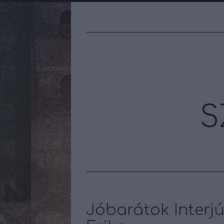
S
Jóbarátok Interjús