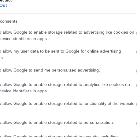
 annyira összenőttünk a tíz év alatt, ráadásul nem csak a
And
Out
 Coxot, hanem például a Született szinglikben is. Ebben
Jo
beszélt és létezett, így a hangja is kicsit máshogyan
bos
roblémát lekövetni.
consents
Jak
Cam
o allow Google to enable storage related to advertising like cookies on
i hangját követted Courtney Coxnak, vagy a régi
Jo
evice identifiers in apps.
Da
Chr
o allow my user data to be sent to Google for online advertising
Chr
az akkori és a mostani Monica is ugyanúgy nevet. A
s.
Gr
az ilyen esetekben mondta a rendező, hogy a klasszikus
Esz
to allow Google to send me personalized advertising.
Csa
Rób
só alkalom, hogy Monica bőrébe bújtál! Köszönjük,
o allow Google to enable storage related to analytics like cookies on
Atti
evice identifiers in apps.
Cse
Csi
o allow Google to enable storage related to functionality of the website
Cs
Cső
Csu
o allow Google to enable storage related to personalization.
Csu
Sá
o allow Google to enable storage related to security, including