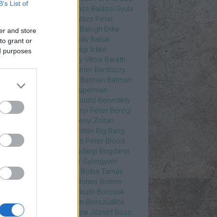
B’s List of
ys
Bajos csajok
bakik
Balázs
Balázsi Gyula
ázs Ági
Balázs Andrea
Balázs Péter
durs Gate 3
Balogh Anna
Balogh Erika
er and store
ogh Mix Stúdió
Balog Mihály
Balsai
to grant or
ika
Bánfalvi Eszter
Bánsági Ildikó
ed purposes
abás Kiss Zoltán
Baradlay Viktor
Baráth
ván
Barát Attia
Barbinek Péter
Bardóczy
la
Bartsch Kata
Básti Juli
Batman
Batman
erman ellen
Batman v Superman
tlejuice
Békés Itala
bemutató
Benedikty
cell
Benkő Péter
Bercsényi Péter
Beregi
er
Bertalan Ágnes
Berzsenyi Zoltán
enczi Árpád
Bezerédi Zoltán
Big Bang
ia Kft.
Blake Lively
Blaskó Péter
Blood
 Wine
Bodrogi Gyula
Bogdányi
Bogdányi
nilla
Bognár Anna
Bognár Gyöngyvér
gnár Tamás
Bognár Zsolt
Bolba Tamás
dog Gábor
Bolla Róbert
Bones
Bonnie
t
Borbás Gabi
Borbély László
Börcsök
kő
Boros Zoltán
Bor Zoltán
Bosszúállók
ár Endre
Both András
Bozai József
Bozó