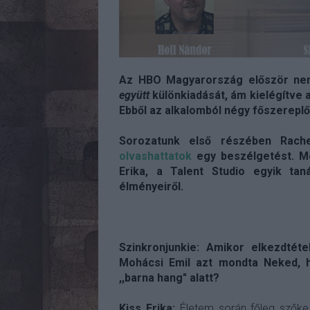
Az HBO Magyarország először nem 
együtt
különkiadását, ám kielégítve a
Ebből az alkalomból négy főszerepl
Sorozatunk első részében Rache
olvashattatok
egy beszélgetést. Mo
Erika, a Talent Studio egyik ta
élményeiről.
Szinkronjunkie: Amikor elkezdtéte
Mohácsi Emil azt mondta Neked, h
,,barna hang" alatt?
Kiss Erika:
Életem során főleg szőke l