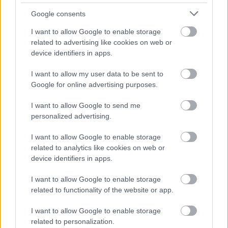
szólaltatta meg a kapitányt, aki bizonyára kiváló
Google consents
választás volt, mert karaktere nagyon hasonlít a brit
színészhez. A ’90-es években Ujlaki Dénes adott
I want to allow Google to enable storage
hangot a hajó vezetőjének, aki szintén nem vallott
related to advertising like cookies on web or
szégyent.
device identifiers in apps.
I want to allow my user data to be sent to
Google for online advertising purposes.
Újrakezdenétek a sorozatot? Nosztalgiáznátok? Csak
I want to allow Google to send me
bátran, itt is van az első epizód:
personalized advertising.
I want to allow Google to enable storage
related to analytics like cookies on web or
device identifiers in apps.
I want to allow Google to enable storage
related to functionality of the website or app.
I want to allow Google to enable storage
related to personalization.