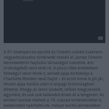
A 91 ötvenperces epizód az Onedin család csaknem
negyedszázados történetét meséli el. James Onedin
kereskedelmi hajózási társaságot szeretne, ám
örökségéből nem telik rá. A plusz tőke érdekében
feleségül veszi Anne-t, akinek apja birtokolja a
Charlotte Rhodes nevű hajót – és ezzel Anne is jól jár,
hiszen apja halála után is anyagi biztonságban
élhetne. Ahogy az lenni szokott, idővel megszeretik
egymást, és sok-sok kalandot élnek át a tengeren. Az
emberi sorsok mellett a 19. század történelmébe is
betekintést nyerhettünk, melyet korhű jelmezekkel