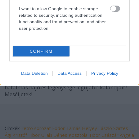
I want to allow Google to enable storage
related to security, including authentication
functionality and fraud prevention, and other
user protection.
CONFIRM
Data Deletion
Data Access
Privacy Policy
Ti is ott ültetek a tévé előtt kedd esténként várva a
hatalmas hajó és legénysége legújabb kalandjait?
Meséljetek!
Címkék:
retro
sorozat
Fodor Tamás
Helyey László
Szirtes
Ági
Kristóf Tibor
Ujlaki Dénes
Kosztola Tibor
Császár Angela