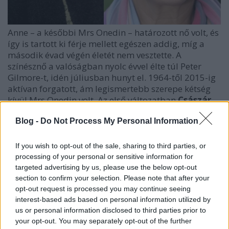
Anne – a későbbi Mrs Onedin – határozott nő volt, és
így is tartott ki férje mellett egészen addig, míg a
második évad végén életét nem vesztette. A
színésznő a valóságban nyolc évvel élte túl Peter
Gilmore-t, idén júliusban hunyt el. 1964-től 2015-ig
aktívan forgatott, ám legismertebb szerepe kétség
kívül Mrs Onedin volt. Az első változatban
Császár
Angela
, míg a másodikban Szirtes Ági magyarította
brit kollégáját. Ugyan a magyar színésznőnek
Blog -
Do Not Process My Personal Information
hangja rendkívül jellegzetes, mégsem szinkronizál
kirívóan sokat, ennek ellenére volt még emlékezetes
If you wish to opt-out of the sale, sharing to third parties, or
karaktere, mégpedig a Csengetett, Mylord?-ban,
processing of your personal or sensitive information for
ahol Cissy Meldrum karakterét szólaltatta meg.
targeted advertising by us, please use the below opt-out
section to confirm your selection. Please note that after your
opt-out request is processed you may continue seeing
interest-based ads based on personal information utilized by
Baines kapitány – Howard Lang – Ujlaki Dénes
us or personal information disclosed to third parties prior to
your opt-out. You may separately opt-out of the further