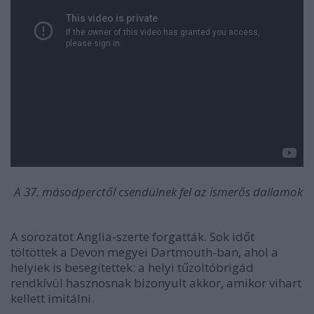
A 37. másodperctől csendülnek fel az ismerős dallamok
A sorozatot Anglia-szerte forgatták. Sok időt
töltöttek a Devon megyei Dartmouth-ban, ahol a
helyiek is besegítettek: a helyi tűzoltóbrigád
rendkívül hasznosnak bizonyult akkor, amikor vihart
kellett imitálni.