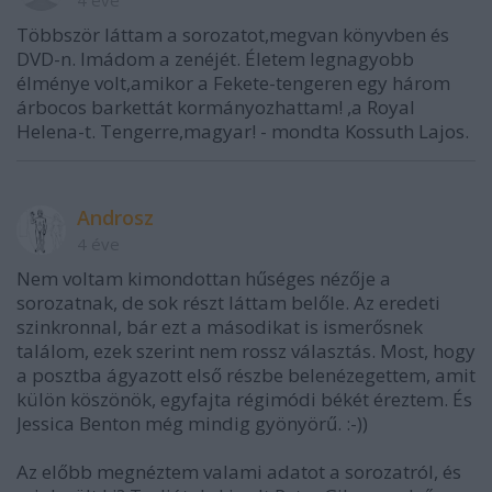
4 éve
Többször láttam a sorozatot,megvan könyvben és
DVD-n. Imádom a zenéjét. Életem legnagyobb
élménye volt,amikor a Fekete-tengeren egy három
árbocos barkettát kormányozhattam! ,a Royal
Helena-t. Tengerre,magyar! - mondta Kossuth Lajos.
Androsz
4 éve
Nem voltam kimondottan hűséges nézője a
sorozatnak, de sok részt láttam belőle. Az eredeti
szinkronnal, bár ezt a másodikat is ismerősnek
találom, ezek szerint nem rossz választás. Most, hogy
a posztba ágyazott első részbe belenézegettem, amit
külön köszönök, egyfajta régimódi békét éreztem. És
Jessica Benton még mindig gyönyörű. :-))
Az előbb megnéztem valami adatot a sorozatról, és