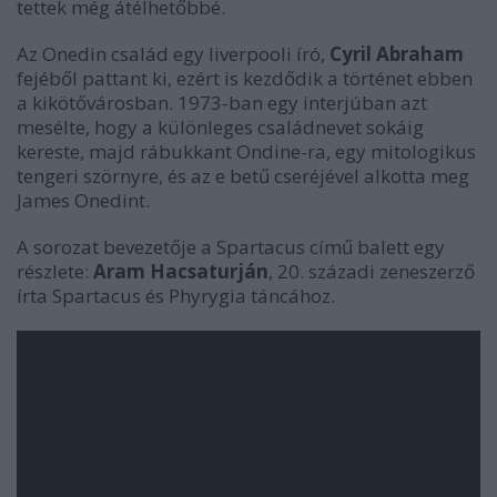
tettek még átélhetőbbé.
Az Onedin család egy liverpooli író,
Cyril Abraham
fejéből pattant ki, ezért is kezdődik a történet ebben
a kikötővárosban. 1973-ban egy interjúban azt
mesélte, hogy a különleges családnevet sokáig
kereste, majd rábukkant Ondine-ra, egy mitologikus
tengeri szörnyre, és az e betű cseréjével alkotta meg
James Onedint.
A sorozat bevezetője a Spartacus című balett egy
részlete:
Aram Hacsaturján
, 20. századi zeneszerző
írta Spartacus és Phyrygia táncához.