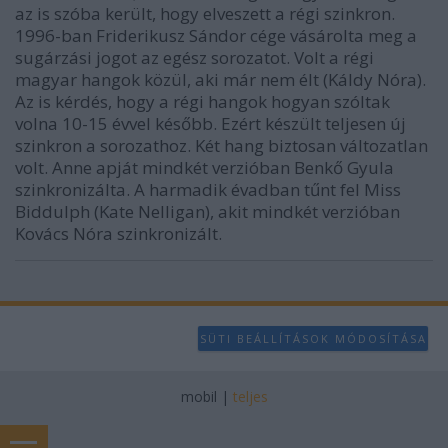
az is szóba került, hogy elveszett a régi szinkron.
1996-ban Friderikusz Sándor cége vásárolta meg a
sugárzási jogot az egész sorozatot. Volt a régi
magyar hangok közül, aki már nem élt (Káldy Nóra).
Az is kérdés, hogy a régi hangok hogyan szóltak
volna 10-15 évvel később. Ezért készült teljesen új
szinkron a sorozathoz. Két hang biztosan változatlan
volt. Anne apját mindkét verzióban Benkő Gyula
szinkronizálta. A harmadik évadban tűnt fel Miss
Biddulph (Kate Nelligan), akit mindkét verzióban
Kovács Nóra szinkronizált.
SÜTI BEÁLLÍTÁSOK MÓDOSÍTÁSA
mobil
|
teljes