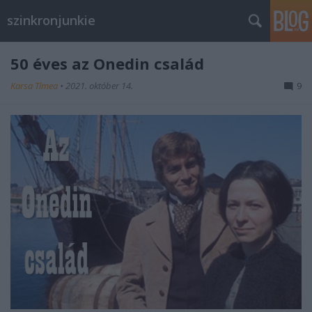
szinkronjunkie
50 éves az Onedin család
Karsa Tímea
•
2021. október 14.
9