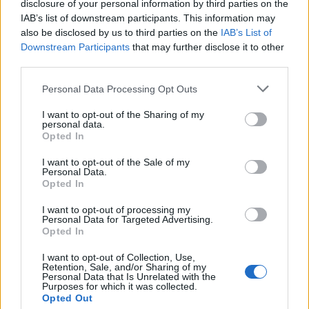
disclosure of your personal information by third parties on the
IAB’s list of downstream participants. This information may
also be disclosed by us to third parties on the
IAB’s List of
Downstream Participants
that may further disclose it to other
third parties.
Please note that this website/app uses one or more Google
Personal Data Processing Opt Outs
services and may gather and store information including but
not limited to your visit or usage behaviour. You may click to
I want to opt-out of the Sharing of my
personal data.
grant or deny consent to Google and its third-party tags to
Opted In
use your data for below specified purposes in below Google
consent section.
I want to opt-out of the Sale of my
Personal Data.
Opted In
A hajóskapitány is üdítő színfoltja volt a sorozatnak.
I want to opt-out of processing my
Az őt megszemélyesítő színésznek nem kellett
Personal Data for Targeted Advertising.
megjátszania magát, amikor a hajózásért való
Opted In
rajongást kellett megmutatnia, hiszen ő maga is
I want to opt-out of Collection, Use,
imádott a vízen lenni. A második világháború alatt a
Retention, Sale, and/or Sharing of my
haditengerészetnél szolgált, idős korában pedig
Personal Data that Is Unrelated with the
Purposes for which it was collected.
saját hajóján járta be Anglia déli partjait. Az első
Opted Out
változatban a jellegzetes hangú
Simon György