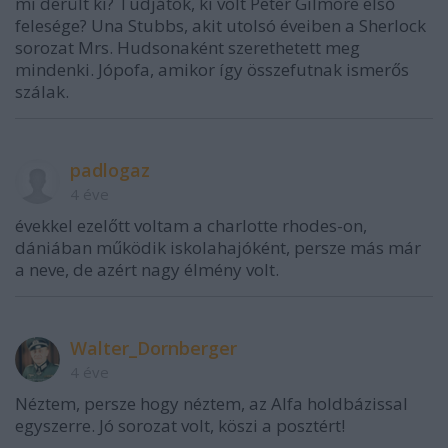
mi derült ki? Tudjátok, ki volt Peter Gilmore első
felesége? Una Stubbs, akit utolsó éveiben a Sherlock
sorozat Mrs. Hudsonaként szerethetett meg
mindenki. Jópofa, amikor így összefutnak ismerős
szálak.
padlogaz
4 éve
évekkel ezelőtt voltam a charlotte rhodes-on,
dániában működik iskolahajóként, persze más már
a neve, de azért nagy élmény volt.
Walter_Dornberger
4 éve
Néztem, persze hogy néztem, az Alfa holdbázissal
egyszerre. Jó sorozat volt, köszi a posztért!