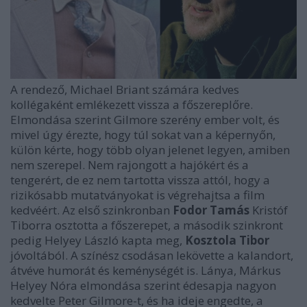
A rendező, Michael Briant számára kedves
kollégaként emlékezett vissza a főszereplőre.
Elmondása szerint Gilmore szerény ember volt, és
mivel úgy érezte, hogy túl sokat van a képernyőn,
külön kérte, hogy több olyan jelenet legyen, amiben
nem szerepel. Nem rajongott a hajókért és a
tengerért, de ez nem tartotta vissza attól, hogy a
rizikósabb mutatványokat is végrehajtsa a film
kedvéért. Az első szinkronban
Fodor Tamás
Kristóf
Tiborra osztotta a főszerepet, a második szinkront
pedig Helyey László kapta meg,
Kosztola Tibor
jóvoltából. A színész csodásan lekövette a kalandort,
átvéve humorát és keménységét is. Lánya, Márkus
Helyey Nóra elmondása szerint édesapja nagyon
kedvelte Peter Gilmore-t, és ha ideje engedte, a