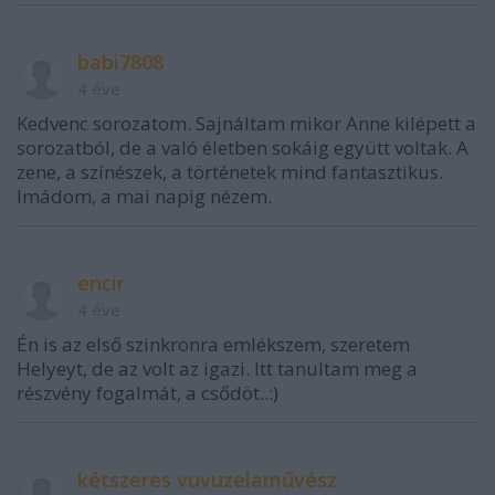
babi7808
4 éve
Kedvenc sorozatom. Sajnáltam mikor Anne kilépett a
sorozatból, de a való életben sokáig együtt voltak. A
zene, a színészek, a történetek mind fantasztikus.
Imádom, a mai napig nézem.
encir
4 éve
Én is az első szinkronra emlékszem, szeretem
Helyeyt, de az volt az igazi. Itt tanultam meg a
részvény fogalmát, a csődöt..:)
kétszeres vuvuzelaművész