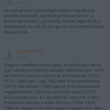
4 éve
Pár szóval illett volna megemlíteni még néhány
jelentős szereplőt, úgymint James testvéreit ( a
fivérét két színész is játszotta), lányát, sógorát és a
vetélytársát. Az a 8-10 sor igazán nem terhelte volna
meg a cikket.
gabesz1972
4 éve
Nagyon szerettem a sorozatot. Az első sugárzásról
csak halvány emlékeim vannak. Utánanéztem. 1979-
ben került műsorra nálunk az első két évad (1971,
1972). 1981-ben, vagy 1982-ben a harmadik évad
(1973) volt látható. 1983-ban az 1976-ban készült
negyedik évad, 1984-ben az ötödik évad (1977)
került sugárzásra. Ez összesen 62 rész volt. Utána
érthetetlen módon a többi 29 részt (1978, 1979,
1980-as részek) nem vette meg a magyar tévé. Igen