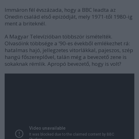
Immáron fél évszázada, hogy a BBC leadta az
Onedin család első epizódját, mely 1971-től 1980-ig
ment a briteknél.
A Magyar Televízióban többször ismételték.
Olvasóink többsége a ’90-es évekből emlékezhet rá:
hatalmas hajó, jellegzetes vitorlákkal, pajeszos, szép
hangú főszereplővel, talán még a bevezető zene is
sokaknak rémlik. Apropó bevezető, hogy is volt?