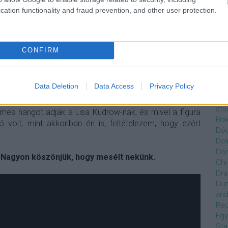
g alapján választotta ki a hangokat a szereplőkhöz.
Czi
cation functionality and fraud prevention, and other user protection.
Gre
Dán
k vegetáriánus, sem olyan, aki lazán tudja venni az
Dav
Day
lmaskodom, mindent előre szeretek megtervezni, hogy
CONFIRM
de
emélyiségjegyeim nagyon hasonlítanak Phoebe-éhez.
Ro
ek viccelődni, nagyon segítőkész vagyok, akárcsak ő.
Dél
ni a dolgokból, és mindenen tudok nevetni. Nem vagyok
Data Deletion
Data Access
Privacy Policy
Zso
gyhogy a személyiségjegyeim tényleg ,,Phoebe-sek”. A
Dez
n csilingelő hangon beszél, a gonosz pedig rekedtesen,
stu
llemes hangot adjak a Lisa Kudrow-nak, és mivel a figura
Eni
 volt, mint akkoriban én is, feltételezem, hogy ezért
Dóc
Dol
Dör
! Nagyon köszönjük, hogy mesélt nekünk.
Chr
Dra
Du
and
Re
Egy
Sta