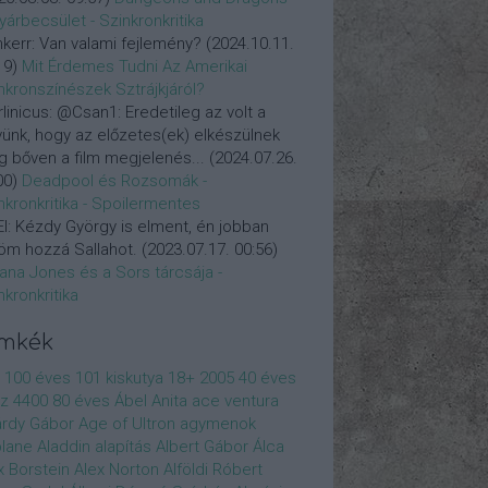
yárbecsület - Szinkronkritika
nkerr:
Van valami fejlemény?
(
2024.10.11.
19
)
Mit Érdemes Tudni Az Amerikai
nkronszínészek Sztrájkjáról?
linicus:
@Csan1: Eredetileg az volt a
vünk, hogy az előzetes(ek) elkészülnek
 bőven a film megjelenés...
(
2024.07.26.
00
)
Deadpool és Rozsomák -
nkronkritika - Spoilermentes
l:
Kézdy György is elment, én jobban
öm hozzá Sallahot.
(
2023.07.17. 00:56
)
iana Jones és a Sors tárcsája -
nkronkritika
ímkék
100 éves
101 kiskutya
18+
2005
40 éves
z
4400
80 éves
Ábel Anita
ace ventura
rdy Gábor
Age of Ultron
agymenok
plane
Aladdin
alapítás
Albert Gábor
Álca
x Borstein
Alex Norton
Alföldi Róbert