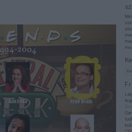
sz
Min
szi
stú
men
mag
moz
Ke
Fr
Lal
leg
Sm
Gan
tud
kul
(
20