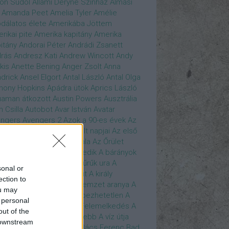
son Sudol
Állami Déryné Színház
Almási
Amanda Peet
Amelia Tyler
Amélie
dálatos élete
Amerikába Jöttem
rikai pite
Amerika kapitány
Amerika
itány
Andorai Péter
Andrádi Zsanett
rás
Andresz Kati
Andrew Wincott
Andy
kis
Anette Bening
Anger Zsolt
Anna
drick
Ansel Elgort
Antal László
Antal Olga
hony Hopkins
Apádra ütök
Aprics László
uaman
átkozott
Austin Powers
Ausztrália
h Csilla
Autobot
Avar István
Avatar
ngers
Avengers 2
Azok a 90-es évek
Az
edő Erő
Az eljövendő múlt napjai
Az első
szúálló
Az igazság hajnala
Az Őrület
verzumában
Az Utolsó Jedik
A bárányok
lgatnak
A bérgyilkos
A gyűrűk ura
A
sonal or
gya és a Darázs
A hobbit
A király
ection to
széde
A kis hableány
A nemzet aranya
A
ou may
re Dame i toronyőr
A sebezhetetlen
A
 personal
ét lovag
A sötét lovag - Felemelkedés
A
out of the
mszéd nője mindig zöldebb
A víz útja
 downstream
y Driver
Bácskai János
Bács Ferenc
Bad