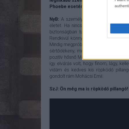
leginkább személyiségbeli hasonlósá
authenti
Phoebe esetén nem így volt?
NyB:
A személyiségem más: nem vagyo
életet. Ha nincs fix munkám, aggoda
biztonságban tudjam magam, de a sz
Rendkívül könnyen barátkozom, szeret
Mindig megpróbálom a legjobbat kihoz
sértődékeny, mint mondjuk Monica, ú
pozitív hősnő Magyarországon általába
így elvárás volt, hogy finom, lágy, ke
vidám és kedves kis röpködő pillangó
gondolt rám Mohácsi Emil.
SzJ: Ön még ma is röpködő pillangó