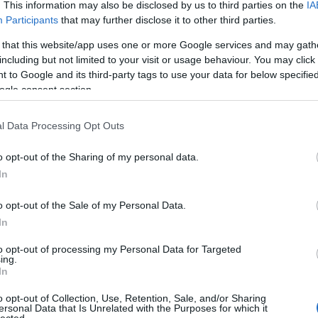
. This information may also be disclosed by us to third parties on the
IA
ek fel az emberből, ilyen tekintetben ugyanolyan. Amikor
Bo
Participants
that may further disclose it to other third parties.
ntve, hogy hangalámondás lesz, vagy teljes szinkron,
Bal
Ha nem sikerült elsőre a megjeleníteni egy-egy emóciót,
Bal
 that this website/app uses one or more Google services and may gath
tén annyira sok érzelmet nem viszünk bele, hanem
Bal
including but not limited to your visit or usage behaviour. You may click 
sú szinkronizálási feladatok vannak, ezeket mindig az
Món
 to Google and its third-party tags to use your data for below specifi
ben ugyanolyan átéléssel csináljuk, mintha előre megírt
Bar
ogle consent section.
Ist
Atti
l Data Processing Opt Outs
Sup
Bee
o opt-out of the Sharing of my personal data.
Mar
In
Pét
Bes
o opt-out of the Sale of my Personal Data.
Med
and
In
Tita
to opt-out of processing my Personal Data for Targeted
Bo
ing.
Bol
In
Hun
Eni
o opt-out of Collection, Use, Retention, Sale, and/or Sharing
ersonal Data that Is Unrelated with the Purposes for which it
Bot
lected.