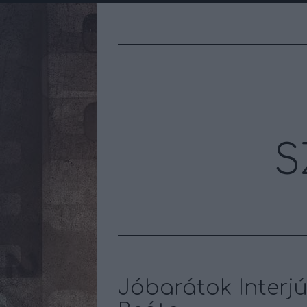
S
Jóbarátok Interjús