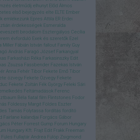
emzés
életműdíj
elhunyt
Előd Álmos
zetes
első bejegyzés
elte
ELTE
Ember
k
emlékezünk
Epres Attila
ER
Erdei
sztián
érdekességek
Esmeralda
eveszett birodalom
Esztergályos Cecília
erem
évforduló
Exek és szeretők
Ezel
a Miller
Fábián István
fallout
Family Guy
agó András
Faragó József
Farkangyal
kas
Farkasházi Réka
Farkasinszky Edit
kas Zsuzsa
Fassbender
Fazekas István
ér Anna
Fehér Tibor
Fekete Ernő Tibor
ete özvegy
Fekete Özvegy
Fekete
duc
Fekete Zoltán
Fék György
Feleki Sári
emelkedés
Feltámadások
Ferenc
ztbaum Béla
fiatal
film
Flintstones
Fodor
más
Földessy Margit
Földes Eszter
des Tamás
Folytassa
fordítás
fordító
d Fairlane kalandjai
Forgács Gábor
gács Péter
Forrest Gump
Forum Hungary
um Hungary Kft.
Frajt Edit
Frakk
Freeman
Füles
Fullajtár Andrea
Fülöp Zsigmond