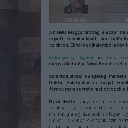
Az HBO Magyarország először nem t
együtt különkiadását, ám kielégí
szinkron. Ebből az alkalomból négy 
Kökényessy Ágival
és
Kiss Eri
megszólaltatója, Nyírő Bea tisztelt 
Szinkronjunkie: Rengeteg mindent c
Doktor Balatonban is forgat. Emel
férnek meg egymás mellett ezek a 
Nyírő Beáta:
Nagyon szerettem Phoebe
Izgalmas olyan dologban benne lenni, a
mai napig a legnézettebb a világon. U
amikor 1994-ben elkezdtük szinkroni
szinkronnal láthatta. Az első nagy gen