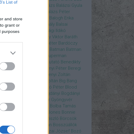
B’s List of
ys
Bajos csajok
bakik
Balázs
Balázsi Gyula
ázs Ági
Balázs Andrea
Balázs Péter
durs Gate 3
Balogh Anna
Balogh Erika
er and store
ogh Mix Stúdió
Balog Mihály
Balsai
to grant or
ika
Bánfalvi Eszter
Bánsági Ildikó
ed purposes
abás Kiss Zoltán
Baradlay Viktor
Baráth
ván
Barát Attia
Barbinek Péter
Bardóczy
la
Bartsch Kata
Básti Juli
Batman
Batman
erman ellen
Batman v Superman
tlejuice
Békés Itala
bemutató
Benedikty
cell
Benkő Péter
Bercsényi Péter
Beregi
er
Bertalan Ágnes
Berzsenyi Zoltán
enczi Árpád
Bezerédi Zoltán
Big Bang
ia Kft.
Blake Lively
Blaskó Péter
Blood
 Wine
Bodrogi Gyula
Bogdányi
Bogdányi
nilla
Bognár Anna
Bognár Gyöngyvér
gnár Tamás
Bognár Zsolt
Bolba Tamás
dog Gábor
Bolla Róbert
Bones
Bonnie
t
Borbás Gabi
Borbély László
Börcsök
kő
Boros Zoltán
Bor Zoltán
Bosszúállók
ár Endre
Both András
Bozai József
Bozó