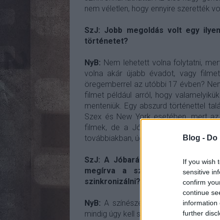
nem véletlen, hogy ennyire szerették vo
SzJ: Jobb megoldás volt egy ilyen 
történetet?
NyB:
Nem lehetett volna folytatni, mert
volna akár újabb évadot, vagy filmet 
öregemberrel az utóbbi 17 évben? Nem 
filmet például arról, hogy valamelyikü
menteniük. Egy abszurd történettel talá
Szex és New York esetében, mert az a
filmek, de a Jóbarátokban elbúcsúzta
Blog -
Do 
továbbiakban, úgyhogy minden szál el v
SzJ: A Jóbarátok: Újra együtt ne
If you wish 
megírva a szereplőknek. Menny
sensitive in
szinkronizálni?
confirm you
continue se
NyB:
A színészetben nincs különbség 
information 
further disc
mindig úgy kell szinkronizálni, hogy az 