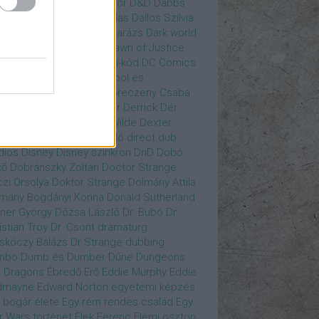
gány Judit
Czvetkó Sándor
D&D
Dabbs
er
Dagobert McChip
Dallas
Dallos Szilvia
yi Krisztián
Dan Fogler
Darázs
Dark world
id Bowie
David Morse
Dawn of Justice
s of Future Past
Da Vinci-kód
DC Comics
adpool
Deadpool
Deadpool és
zsomák
Dead To Me
Debreczeny Csaba
 királynője
Denevérember
Derrick
Dér
lt
Dévai Balázs
Devora Wilde
Dexter
sőffy Rajz Katalin
díjátadó
direct dub
dios
Disney
Disney szinkron
DnD
Dobó
kő
Dobránszky Zoltán
Doctor Strange
zi Orsolya
Doktor Strange
Dolmány Attila
mány Bogdányi Korina
Donald Sutherland
ner György
Dózsa László
Dr. Bubó
Dr.
istian Troy
Dr. Csont
dramaturg
skóczy Balázs
Dr Strange
dubbing
mbo
Dumb és Dumber
Dűne
Dungeons
 Dragons
Ébredő Erő
Eddie Murphy
Eddie
dmayne
Edward Norton
egyetemi képzés
 bogár élete
Egy rém rendes család
Egy
r Wars történet
Elek Ferenc
Elemi ösztön