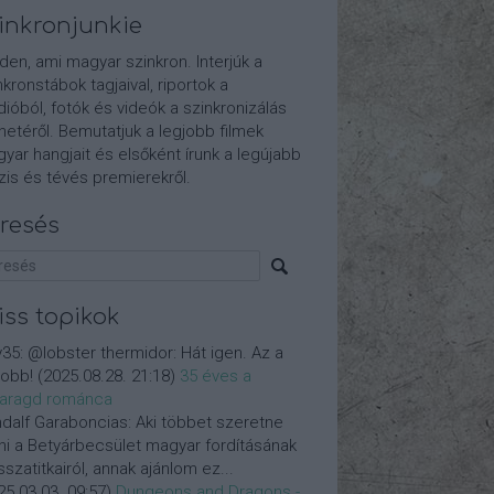
inkronjunkie
den, ami magyar szinkron. Interjúk a
nkronstábok tagjaival, riportok a
dióból, fotók és videók a szinkronizálás
etéről. Bemutatjuk a legjobb filmek
yar hangjait és elsőként írunk a legújabb
is és tévés premierekről.
resés
iss topikok
y35:
@lobster thermidor: Hát igen. Az a
jobb!
(
2025.08.28. 21:18
)
35 éves a
aragd románca
dalf Garaboncias:
Aki többet szeretne
ni a Betyárbecsület magyar fordításának
isszatitkairól, annak ajánlom ez...
25.03.03. 09:57
)
Dungeons and Dragons -