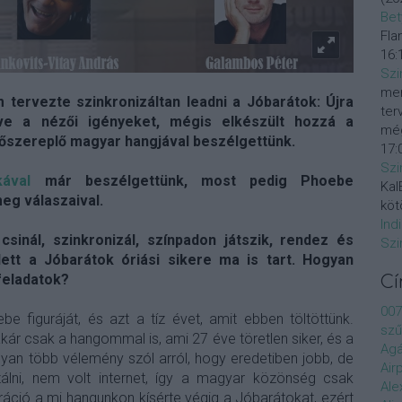
Bet
Fla
16:
Szi
mer
ervezte szinkronizáltan leadni a Jóbarátok: Újra
ter
tve a nézői igényeket, mégis elkészült hozzá a
még
főszereplő magyar hangjával beszélgettünk.
17:
Szi
kával
már beszélgettünk, most pedig Phoebe
KalE
meg válaszaival.
köt
Ind
sinál, szinkronizál, színpadon játszik, rendez és
Szi
lett a Jóbarátok óriási sikere ma is tart. Hogyan
feladatok?
C
007
 figuráját, és azt a tíz évet, amit ebben töltöttünk.
szű
kár csak a hangommal is, ami 27 éve töretlen siker, és a
Agá
gyan több vélemény szól arról, hogy eredetiben jobb, de
Air
zálni, nem volt internet, így a magyar közönség csak
Ale
eráció a mi hangunkon kísérte végig a Jóbarátokat, ezért