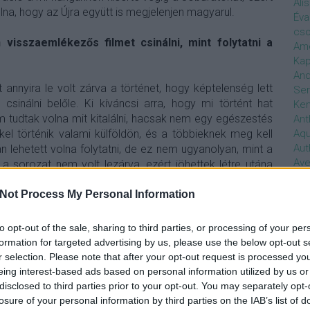
Ali
lna, hogy az Újra együtt is megjelenjen magyarul.
Éva
cso
visszaemlékezős filmet csinálni, mint folytatni a
Ame
Kap
And
 annyira le volt zárva a történet, hogy képtelenség lett
Ser
csinálni belőle. Ki kíváncsi arra, hogy mi történt hat
Ken
tudtak volna mit kitalálni, hacsak nem egy egészestés
Ant
Aq
kkel történik valami külföldön, és a többieknek meg kell
Aut
n lehetett volna folytatni, de ez nem ugyanolyan, mint a
Ave
 sorozat nem volt lezárva, ezért jöhettek létre utána
Ébr
k a lakástól, mindenkiről tudtuk, hogy mi lesz vele a
bos
Not Process My Personal Information
olt varrva.
Uni
hal
m forgatókönyvön alapszik, így a szöveg sem volt
to opt-out of the sale, sharing to third parties, or processing of your per
Han
iben más spontán, és előre megírt szöveget
formation for targeted advertising by us, please use the below opt-out s
be
r selection. Please note that after your opt-out request is processed y
Not
eing interest-based ads based on personal information utilized by us or
söt
egy előre megírt, és egy spontán szöveg közt, hiszen
disclosed to third parties prior to your opt-out. You may separately opt-
szo
losure of your personal information by third parties on the IAB’s list of
ott, helyben szülessen meg. Ha egy filmet szinkronizálunk,
Bab