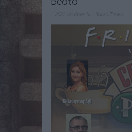
Beáta
2021. október 16.
-
Karsa Tímea