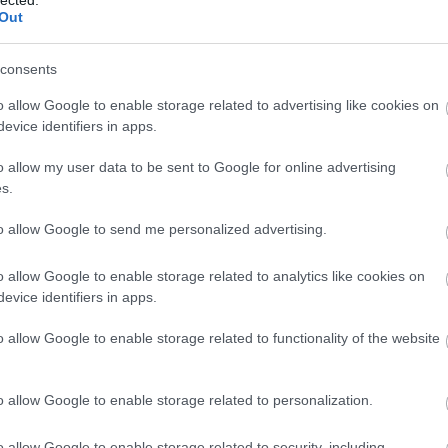
And
Out
Jo
bos
consents
Jak
Cam
o allow Google to enable storage related to advertising like cookies on
Jo
evice identifiers in apps.
Da
Chr
o allow my user data to be sent to Google for online advertising
Chr
s.
Gr
e Orbital Strangers Project
Esz
to allow Google to send me personalized advertising.
Csa
it játszana el a sorozatból?
Rób
o allow Google to enable storage related to analytics like cookies on
Atti
int Phoebe, és egyik lány figurához sem hasonlítok,
evice identifiers in apps.
Cse
zembert, mint Joey szívesen eljátszanék. Bár Joey és
Csi
üknek sem sikerül semmi, a gitározás, a masszőrködés,
o allow Google to enable storage related to functionality of the website
Cs
k – kivéve, amíg találkozik a férjével. Joey figuráját
Cső
válasz lehet, de őt játszanám el.
Csu
o allow Google to enable storage related to personalization.
Csu
rt Mohácsi Emil azt mesélte egy interjúban, hogy
Sá
o allow Google to enable storage related to security, including