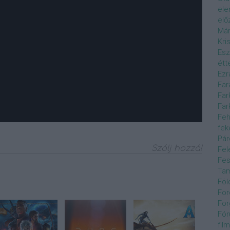
el
elő
Már
Kri
Esz
étt
Ezr
Far
Far
Far
Feh
fek
Pár
Szólj hozzá!
Fel
Fes
Ta
Föl
For
For
Fór
film