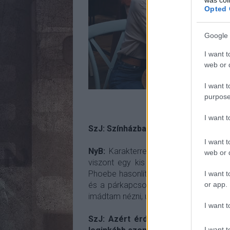
Opted 
Google 
I want t
web or d
I want t
purpose
Fotó: Th
I want 
SzJ: Színházban, vagy akár filmben k
I want t
NyB:
Karakterre nagyon más vagyok, m
web or d
viszont egy kis szerencsétlen művés
Phoebe hasonlít egymásra, mert egyik
I want t
or app.
és a párkapcsolat sem jön be Phoebene
imádtam nézni, úgyhogy lányként furcsa 
I want t
SzJ: Azért érdekes, amit mond, me
I want t