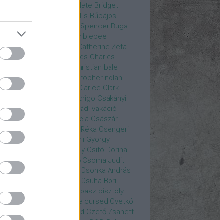
rea
Bozsó Péter
Brian élete
Bridget
nes
Brie Larson
Bruce Willis
Bűbájos
zorkák
Bubik István
Bud Spencer
Buga
ab
bukott birodalom
Bumblebee
eron Diaz
Casablanca
Catherine Zeta-
nes
CD Projekt Red
Charles
Charles
nce
Charmed
Chicago
christian bale
istopher Eccleston
christopher nolan
is Hemsworth
címadás
Clarice
Clark
egg
Columbo
Crespo Rodrigo
Csákányi
ter
Csákányi László
Családi vakáció
nkó Zoltán
Császár Angela
Császár
ert
Cseke Péter
Csellár Réka
Csengeri
la
Csere Ágnes
Cserhalmi György
rnák János
Csiby Gergely
Csifó Dorina
llagok Háborúja
Csodanő
Csoma Judit
omós Mari
Csondor Kata
Csonka András
re Gábor
Csörögi István
Csuha Bori
ha Lajos
Csuja Imre
Csupasz pisztoly
rka László
Csűrös Karola
cursed
Cvetkó
ndor
Cyborg
Czető Roland
Czető Zsanett