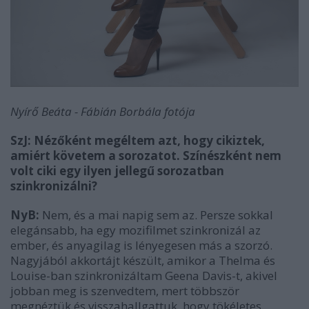
Nyírő Beáta - Fábián Borbála fotója
SzJ: Nézőként megéltem azt, hogy cikiztek,
amiért követem a sorozatot. Színészként nem
volt ciki egy ilyen jellegű sorozatban
szinkronizálni?
NyB:
Nem, és a mai napig sem az. Persze sokkal
elegánsabb, ha egy mozifilmet szinkronizál az
ember, és anyagilag is lényegesen más a szorzó.
Nagyjából akkortájt készült, amikor a Thelma és
Louise-ban szinkronizáltam Geena Davis-t, akivel
jobban meg is szenvedtem, mert többször
megnéztük és visszahallgattuk, hogy tökéletes