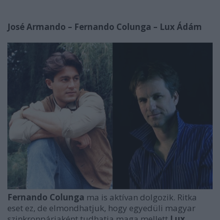
José Armando – Fernando Colunga – Lux Ádám
Fernando Colunga
ma is aktívan dolgozik. Ritka
eset ez, de elmondhatjuk, hogy egyedüli magyar
szinkronpárjaként tudhatja maga mellett
Lux