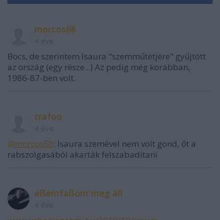
morcos68
4 éve
Bocs, de szerintem Isaura "szemműtétjére" gyűjtött
az ország (egy része...) Az pedig még korábban,
1986-87-ben volt.
trafoo
4 éve
@morcos68
: Isaura szemével nem volt gond, őt a
rabszolgasából akarták felszabadítani
eßemfaßom meg áll
4 éve