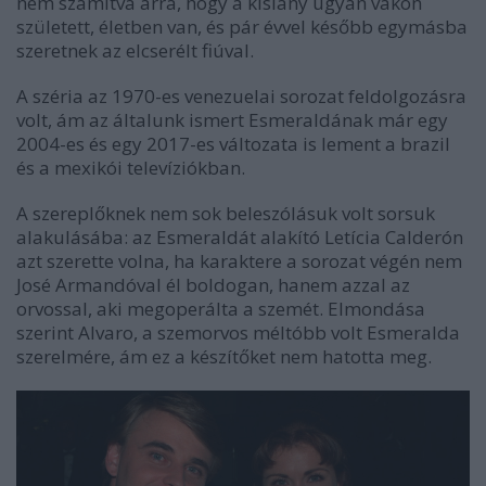
nem számítva arra, hogy a kislány ugyan vakon
született, életben van, és pár évvel később egymásba
szeretnek az elcserélt fiúval.
A széria az 1970-es venezuelai sorozat feldolgozásra
volt, ám az általunk ismert Esmeraldának már egy
2004-es és egy 2017-es változata is lement a brazil
és a mexikói televíziókban.
A szereplőknek nem sok beleszólásuk volt sorsuk
alakulásába: az Esmeraldát alakító Letícia Calderón
azt szerette volna, ha karaktere a sorozat végén nem
José Armandóval él boldogan, hanem azzal az
orvossal, aki megoperálta a szemét. Elmondása
szerint Alvaro, a szemorvos méltóbb volt Esmeralda
szerelmére, ám ez a készítőket nem hatotta meg.