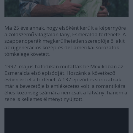
Ma 25 éve annak, hogy elsőként került a képernyőre
a zöldszemű világtalan lány, Esmeralda története. A
szappanoperák megkerülhetetlen szereplője ő, akit
az újgenerációs közép-és dél-amerikai sorozatok
tömkelege követett.
1997. május hatodikán mutatták be Mexikóban az
Esmeralda első epizódját. Hozzánk a következő
évben ért el a történet. A 137 epizódos sorozatnak
már a bevezetője is emlékezetes volt: a romantikára
éhes közönség számára nemcsak a látvány, hanem a
zene is kellemes élményt nyújtott.