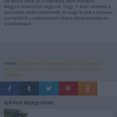
Ők voltak tehát az Esmeralda főbb szereplői.
Nagyon kíváncsiak vagyunk, hogy Ti kivel néztétek a
sorozatot, miért szerettétek, és hogy ki volt a kedvenc
szereplőtök a stáblistából! Várjuk élményeiteket és
emlékeiteket!
Címkék:
Lux Ádám
Nyírő Bea
Melis Gábor
Orosz Anna
Esmeralda
Azok a 90-es évek
Andresz Kati
Menszátor
Magdolna
Ajánlott bejegyzések: