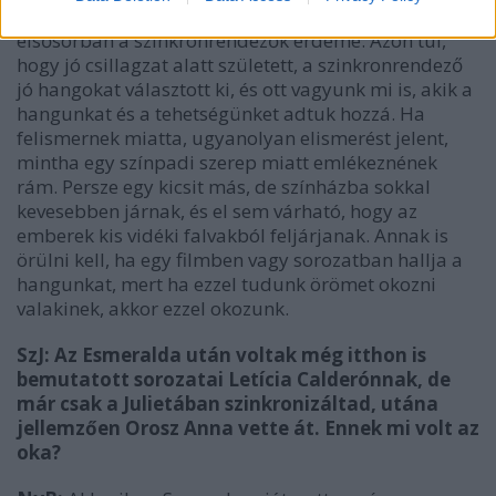
NyB:
Az Esmeralda magyarországi sikere
elsősorban a szinkronrendezők érdeme. Azon túl,
hogy jó csillagzat alatt született, a szinkronrendező
jó hangokat választott ki, és ott vagyunk mi is, akik a
hangunkat és a tehetségünket adtuk hozzá. Ha
felismernek miatta, ugyanolyan elismerést jelent,
mintha egy színpadi szerep miatt emlékeznének
rám. Persze egy kicsit más, de színházba sokkal
kevesebben járnak, és el sem várható, hogy az
emberek kis vidéki falvakból feljárjanak. Annak is
örülni kell, ha egy filmben vagy sorozatban hallja a
hangunkat, mert ha ezzel tudunk örömet okozni
valakinek, akkor ezzel okozunk.
SzJ:
Az Esmeralda után voltak még itthon is
bemutatott sorozatai Letícia Calderónnak, de
már csak a Julietában szinkronizáltad, utána
jellemzően Orosz Anna vette át. Ennek mi volt az
oka?