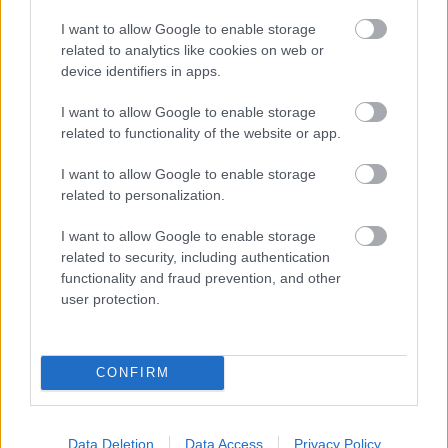
magunkat.
I want to allow Google to enable storage
SzJ:
Többször előfordult a színpadi – különösen
related to analytics like cookies on web or
vidéki - fellépéseken hogy a nézők összesúgtak,
device identifiers in apps.
amikor megláttak a színpadon, hogy ,,ott van
I want to allow Google to enable storage
Esmeralda”. Milyen érzéseket váltott ez ki
related to functionality of the website or app.
belőled? Bántott, hogy így látnak?
I want to allow Google to enable storage
NyB:
Ez Phoebe esetében is előfordult, de
related to personalization.
Esmeraldaként sokkal többen felismerték a
hangomat. Egyáltalán nem bántott, sőt, nagyon jó
I want to allow Google to enable storage
érzés volt! A
Jóbarátok: Újra együtt
is ezért volt jó,
related to security, including authentication
mert az ember úgy érezhette, hogy központi helyet
functionality and fraud prevention, and other
tölt be. Nagy balgaság lenne megsértődni azon,
user protection.
hogy felismernek vagy hogy szeretnek, hiszen ezért
csináljuk, hogy szeressenek bennünket. Ez a mi
fizetségünk.
CONFIRM
SzJ: Mi volt az Esmeralda titka? Miért szerették
jobban, mint sok más szappanoperát?
Data Deletion
Data Access
Privacy Policy