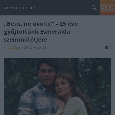
szinkronjunkie
,,Beus, ne üvölts!” - 25 éve
gyűjtöttünk Esmeralda
szemműtétjére
Karsa Tímea
•
2022. május 05.
4