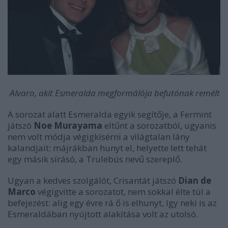
Alvaro, akit Esmeralda megformálója befutónak remélt
A sorozat alatt Esmeralda egyik segítője, a Fermint
játszó
Noe Murayama
eltűnt a sorozatból, ugyanis
nem volt módja végigkísérni a világtalan lány
kalandjait: májrákban hunyt el, helyette lett tehát
egy másik sírásó, a Trulebús nevű szereplő.
Ugyan a kedves szolgálót, Crisantát játszó
Dian de
Marco
végigvitte a sorozatot, nem sokkal élte túl a
befejezést: alig egy évre rá ő is elhunyt, így neki is az
Esmeraldában nyújtott alakítása volt az utolsó.