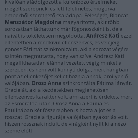
kiválóan aládolgozott a különböző érzelmeket
megélt szerepnek, és lett félelmetes, mogorva
emberből szerethető családapa. Feleségét, Blancát
Menszátor Magdolna
magyarította, akit több
sorozatban láthattunk már főgonoszként is, de a
naivát is tökéletesen megoldotta.
Andresz Kati
ezzel
ellentétben a rendkívül ellenszenves, és velejéig
gonosz Fátimát szinkronizálta, aki a sorozat végére
szintén megmutatta, hogy van szíve. Andresz Kati
megállíthatatlan elánnal vezetett végig minket a
szerepen, és nem volt könnyű dolga, mert hangban
pont az ellenkezőjét kellet hoznia annak, amilyen ő
valójában.
Orosz Anna
szinkronzálta Fátima lányát,
Gracielát, aki a kezdetekben meglehetősen
ellenszenves karakter volt, ami azért is érdekes, mert
az Esmeralda után, Orosz Anna a Paulia és
Paulinában két főszerepben is hozta a jót és a
rosszat. Graciela figurája valójában gyakorlás volt,
hiszen rossznak indult, de virágként nyílt ki a néző
szeme előtt.