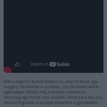
Már a legelső részből kiderül az alap történet: egy
szegény nő belehal a szülésbe, miután életet adott
egészséges fiának, míg a tehetős családban
látszólag egy halott lány születik. Mivel ezt a ház ura
rosszul fogadná, a szolgák kicserélik a gyerekeket,