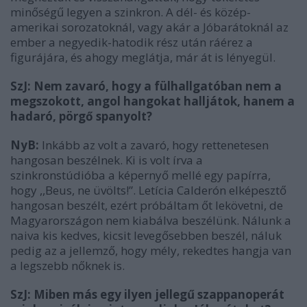
minőségű legyen a szinkron. A dél- és közép-
amerikai sorozatoknál, vagy akár a Jóbarátoknál az
ember a negyedik-hatodik rész után ráérez a
figurájára, és ahogy meglátja, már át is lényegül.
SzJ: Nem zavaró, hogy a fülhallgatóban nem a
megszokott, angol hangokat halljátok, hanem a
hadaró, pörgő spanyolt?
NyB:
Inkább az volt a zavaró, hogy rettenetesen
hangosan beszélnek. Ki is volt írva a
szinkronstúdióba a képernyő mellé egy papírra,
hogy ,,Beus, ne üvölts!”. Letícia Calderón elképesztő
hangosan beszélt, ezért próbáltam őt lekövetni, de
Magyarországon nem kiabálva beszélünk. Nálunk a
naiva kis kedves, kicsit levegősebben beszél, náluk
pedig az a jellemző, hogy mély, rekedtes hangja van
a legszebb nőknek is.
SzJ: Miben más egy ilyen jellegű szappanoperát