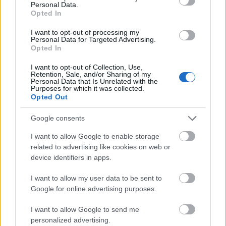
Personal Data.
Opted In
I want to opt-out of processing my
Personal Data for Targeted Advertising.
Opted In
I want to opt-out of Collection, Use,
Retention, Sale, and/or Sharing of my
Personal Data that Is Unrelated with the
Purposes for which it was collected.
Opted Out
SzJ: A lemezbemutató roadshowkon pedig
Google consents
tomboló közönség fogadott benneteket.
I want to allow Google to enable storage
NyB:
Az Rtl Klub rendszeresen szervezett roadshow-
related to advertising like cookies on web or
kat, és az Esmeralda idején mi is elmentünk a
device identifiers in apps.
nagyobb városokba. Hatalmas színpadokon léptünk
fel több tízezer ember előtt, akik őrjöngtek, amikor
I want to allow my user data to be sent to
megláttak bennünket. Azt sem tudták, kik vagyunk,
Google for online advertising purposes.
de úgy viselkedtek, mintha maga Esmeralda és José
Armando lenne előttük. Nagyon érdekes volt,
I want to allow Google to send me
imádtuk ezt az egészet, világsztárnak éreztük
personalized advertising.