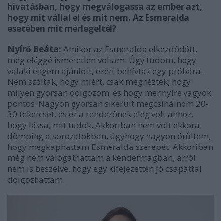
hivatásban, hogy megválogassa az ember azt,
hogy mit vállal el és mit nem. Az Esmeralda
esetében mit mérlegeltél?
Nyírő Beáta:
Amikor az Esmeralda elkezdődött,
még eléggé ismeretlen voltam. Úgy tudom, hogy
valaki engem ajánlott, ezért behívtak egy próbára.
Nem szóltak, hogy miért, csak megnézték, hogy
milyen gyorsan dolgozom, és hogy mennyire vagyok
pontos. Nagyon gyorsan sikerült megcsinálnom 20-
30 tekercset, és ez a rendezőnek elég volt ahhoz,
hogy lássa, mit tudok. Akkoriban nem volt ekkora
dömping a sorozatokban, úgyhogy nagyon örültem,
hogy megkaphattam Esmeralda szerepét. Akkoriban
még nem válogathattam a kendermagban, arról
nem is beszélve, hogy egy kifejezetten jó csapattal
dolgozhattam.