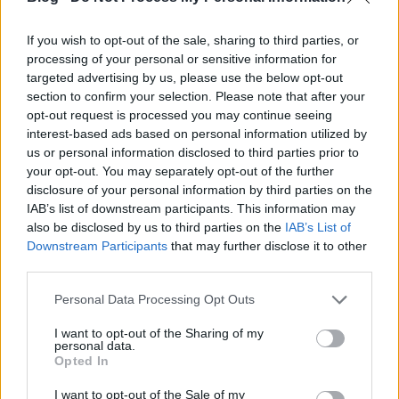
tudunk-e énekelni: Lux Ádám nagyon jól tud, én
pedig akkoriban a Marica grófnőt énekeltem,
If you wish to opt-out of the sale, sharing to third parties, or
úgyhogy nagyon benne voltam. Anyagilag nem volt
processing of your personal or sensitive information for
nagy durranás, de nem is emiatt vállaltuk el, hanem
targeted advertising by us, please use the below opt-out
mert ritkaságnak számított egy ilyen lehetőség.
section to confirm your selection. Please note that after your
Megvették az alapot, és írtak rá magyar szöveget.
opt-out request is processed you may continue seeing
Hatalmas siker lett, majdnem aranylemez. Ezen
interest-based ads based on personal information utilized by
kívül egy Sztárcsengő című karácsonyi
us or personal information disclosed to third parties prior to
válogatáslemezen is előadtunk egy karácsonyi
your opt-out. You may separately opt-out of the further
duettet.
disclosure of your personal information by third parties on the
IAB’s list of downstream participants. This information may
also be disclosed by us to third parties on the
IAB’s List of
Downstream Participants
that may further disclose it to other
third parties.
Please note that this website/app uses one or more Google
Personal Data Processing Opt Outs
services and may gather and store information including but
not limited to your visit or usage behaviour. You may click to
I want to opt-out of the Sharing of my
personal data.
grant or deny consent to Google and its third-party tags to
Opted In
use your data for below specified purposes in below Google
consent section.
I want to opt-out of the Sale of my