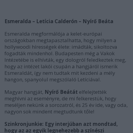
Esmeralda – Letícia Calderón – Nyírő Beáta
Esmeralda megformálója a kelet-európai
országokban megtapasztalhatta, hogy milyen a
hollywoodi hírességek élete: imádták, sikoltozva
fogadták mindenhol. Budapesten még a Vakok
Intézetébe is elhívták, egy dologról feledkeztek meg,
hogy az intézet lakói csupán a hangjáról ismerik
Esmeraldát, így nem tudtak mit kezdeni a mély
hangon, spanyolul megszólaló Letíciával.
Magyar hangját,
Nyírő Beátát
elfelejtették
meghívni az eseményre, de mi felkerestük, hogy
meséljen nekünk a sorozatról, és 25 év ide, vagy oda,
nagyon sok mindent megtudtunk tőle!
Szinkronjunkie: Egy interjúban azt mondtad,
hogy az az egyik legnehezebb a színészi