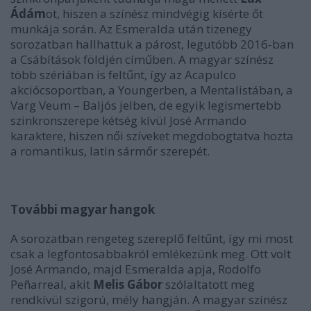
Ádám
ot, hiszen a színész mindvégig kísérte őt
munkája során. Az Esmeralda után tizenegy
sorozatban hallhattuk a párost, legutóbb 2016-ban
a Csábítások földjén címűben. A magyar színész
több szériában is feltűnt, így az Acapulco
akciócsoportban, a Youngerben, a Mentalistában, a
Varg Veum – Baljós jelben, de egyik legismertebb
szinkronszerepe kétség kívül José Armando
karaktere, hiszen női szíveket megdobogtatva hozta
a romantikus, latin sármőr szerepét.
További magyar hangok
A sorozatban rengeteg szereplő feltűnt, így mi most
csak a legfontosabbakról emlékezünk meg. Ott volt
José Armando, majd Esmeralda apja, Rodolfo
Peñarreal, akit
Melis Gábor
szólaltatott meg
rendkívül szigorú, mély hangján. A magyar színész