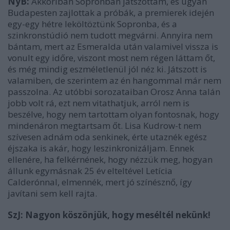
NyB:
Akkoriban Sopronban játszottam, és ugyan
Budapesten zajlottak a próbák, a premierek idején
egy-egy hétre leköltöztünk Sopronba, és a
szinkronstúdió nem tudott megvárni. Annyira nem
bántam, mert az Esmeralda után valamivel vissza is
vonult egy időre, viszont most nem régen láttam őt,
és még mindig eszméletlenül jól néz ki. Játszott is
valamiben, de szerintem az én hangommal már nem
passzolna. Az utóbbi sorozataiban Orosz Anna talán
jobb volt rá, ezt nem vitathatjuk, arról nem is
beszélve, hogy nem tartottam olyan fontosnak, hogy
mindenáron megtartsam őt. Lisa Kudrow-t nem
szívesen adnám oda senkinek, érte utaznék egész
éjszaka is akár, hogy leszinkronizáljam. Ennek
ellenére, ha felkérnének, hogy nézzük meg, hogyan
állunk egymásnak 25 év elteltével Letícia
Calderónnal, elmennék, mert jó színésznő, így
javítani sem kell rajta.
SzJ: Nagyon köszönjük, hogy meséltél nekünk!