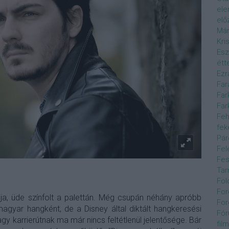
el
elő
Már
Kri
Esz
étt
Ezr
Far
Far
Far
Feh
fek
Pár
Fel
Fes
Ta
Föl
For
dja, üde színfolt a palettán. Még csupán néhány apróbb
For
magyar hangként, de a Disney által diktált hangkeresési
Fór
gy karrierútnak ma már nincs feltétlenül jelentősége. Bár
film