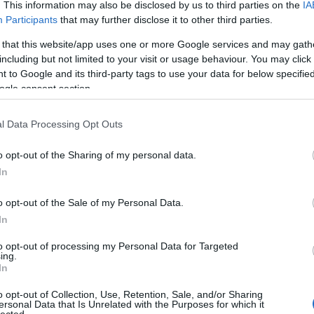
. This information may also be disclosed by us to third parties on the
IA
ve az időközben áthelyeződött hangsúly miatt valószínűleg
Bo
Participants
that may further disclose it to other third parties.
bejött az Örökkévalók. Annál valamivel gyorsabb, eggyel
Bal
Bal
oznék, ha ez lenne a Marvel legsikeresebb filmje.
 that this website/app uses one or more Google services and may gath
Bal
including but not limited to your visit or usage behaviour. You may click 
Món
 to Google and its third-party tags to use your data for below specifi
Bar
ogle consent section.
Ist
egtöbb esetben az előzetesek és a konkrét film ismerete
Atti
t értelemben csak a Disney-re tudok haragudni, de rájuk
l Data Processing Opt Outs
Sup
mitmondó címe kategóriákkal jobb lehetett volna.
Bee
o opt-out of the Sharing of my personal data.
Mar
lveszítettük Debreczeny Csabát is, aki így valószínűleg
In
Pét
produkcióban. Számomra egy sokkal erősebb főszereplőt
Bes
hiánya a szinkronon is érződik.
o opt-out of the Sale of my Personal Data.
Med
and
In
Tita
to opt-out of processing my Personal Data for Targeted
Bo
ing.
Bol
In
Hun
Eni
o opt-out of Collection, Use, Retention, Sale, and/or Sharing
ersonal Data that Is Unrelated with the Purposes for which it
Bot
lected.