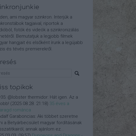
inkronjunkie
den, ami magyar szinkron. Interjúk a
nkronstábok tagjaival, riportok a
dióból, fotók és videók a szinkronizálás
etéről. Bemutatjuk a legjobb filmek
yar hangjait és elsőként írunk a legújabb
is és tévés premierekről.
resés
iss topikok
y35:
@lobster thermidor: Hát igen. Az a
jobb!
(
2025.08.28. 21:18
)
35 éves a
aragd románca
dalf Garaboncias:
Aki többet szeretne
ni a Betyárbecsület magyar fordításának
isszatitkairól, annak ajánlom ez...
25.03.03. 09:57
)
Dungeons and Dragons -