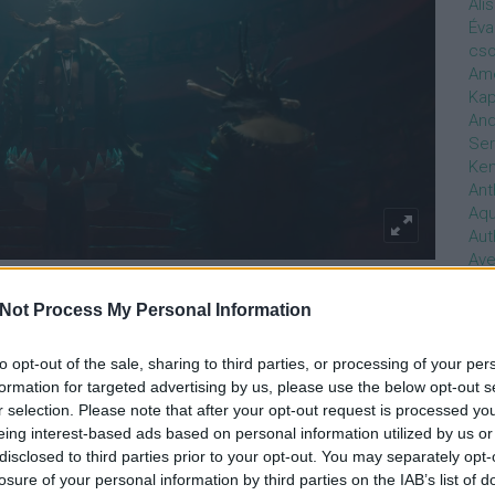
Ali
Éva
cso
Ame
Kap
And
Ser
Ken
Ant
Aq
Aut
Ave
Ébr
l foglalkozó részek a történet legerősebb részei, mely
bos
Not Process My Personal Information
tó ilyen határozottan. Az első epizód pozitív kultúrsokkja
Uni
isan nem veszi fel a Marvel a kesztyűt. Pedig az
hal
to opt-out of the sale, sharing to third parties, or processing of your per
Namor és népének víz alatti világa bőven kínált volna
Han
formation for targeted advertising by us, please use the below opt-out s
tlantiszi látványt kapunk, nagyjából az 1999-es Baljós
be
r selection. Please note that after your opt-out request is processed y
r az igen jónak számított) és, persze, szigorúan olyan
Not
eing interest-based ads based on personal information utilized by us or
lamit.
söt
disclosed to third parties prior to your opt-out. You may separately opt-
szo
losure of your personal information by third parties on the IAB’s list of
ennyi íve, de az utólag beledobált karakterek (ilyennek
Bab