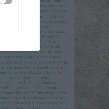
gány Judit
Czvetkó Sándor
D&D
Dabbs
er
Dagobert McChip
Dallas
Dallos Szilvia
yi Krisztián
Dan Fogler
Darázs
Dark world
id Bowie
David Morse
Dawn of Justice
s of Future Past
Da Vinci-kód
DC Comics
adpool
Deadpool
Deadpool és
zsomák
Dead To Me
Debreczeny Csaba
 királynője
Denevérember
Derrick
Dér
lt
Dévai Balázs
Devora Wilde
Dexter
sőffy Rajz Katalin
díjátadó
direct dub
dios
Disney
Disney szinkron
DnD
Dobó
kő
Dobránszky Zoltán
Doctor Strange
zi Orsolya
Doktor Strange
Dolmány Attila
mány Bogdányi Korina
Donald Sutherland
ner György
Dózsa László
Dr. Bubó
Dr.
istian Troy
Dr. Csont
dramaturg
skóczy Balázs
Dr Strange
dubbing
mbo
Dumb és Dumber
Dűne
Dungeons
 Dragons
Ébredő Erő
Eddie Murphy
Eddie
dmayne
Edward Norton
egyetemi képzés
 bogár élete
Egy rém rendes család
Egy
r Wars történet
Elek Ferenc
Elemi ösztön