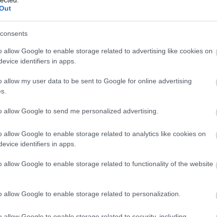
And
Out
Jo
bos
consents
Jak
Cam
o allow Google to enable storage related to advertising like cookies on
Jo
evice identifiers in apps.
Da
Chr
o allow my user data to be sent to Google for online advertising
Chr
s.
Gr
Esz
to allow Google to send me personalized advertising.
Csa
Rób
o allow Google to enable storage related to analytics like cookies on
Atti
evice identifiers in apps.
Cse
Csi
o allow Google to enable storage related to functionality of the website
Cs
Cső
Csu
o allow Google to enable storage related to personalization.
ok oldala)
Csu
Sá
 rész kapcsán nem tudtunk annyira megdícsérni, rendkívül
o allow Google to enable storage related to security, including