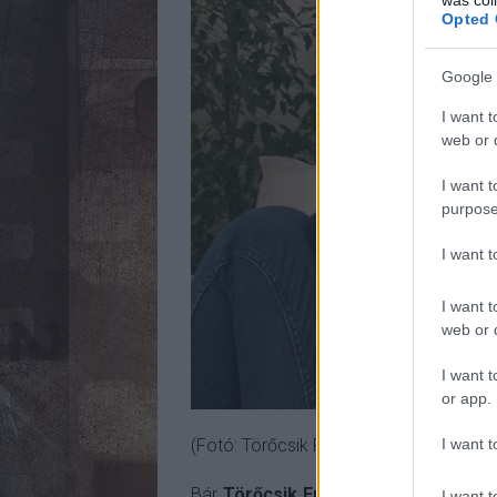
Opted 
Google 
I want t
web or d
I want t
purpose
I want 
I want t
web or d
I want t
or app.
I want t
(Fotó: Törőcsik Franciska saját Facebo
Bár
Törőcsik Franciska,
akit az első
I want t