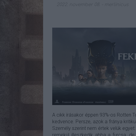
2022. november 08.
-
merlinicus
A cikk írásakor éppen 93%-os Rotten T
kedvence. Persze, azok a fránya kriti
Személy szerint nem értek velük egyet
remekül illeszkedik abba a furcsa, d