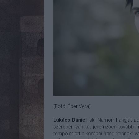
(Fotó: Éder Vera)
Lukács Dániel
, aki Namorr hangját a
szerepen van túl, jellemzően további 
tempó miatt a korábbi "ranglétrának" va