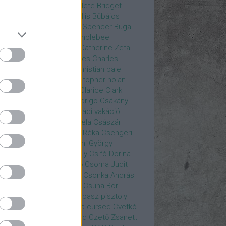
rea
Bozsó Péter
Brian élete
Bridget
nes
Brie Larson
Bruce Willis
Bűbájos
zorkák
Bubik István
Bud Spencer
Buga
ab
bukott birodalom
Bumblebee
eron Diaz
Casablanca
Catherine Zeta-
nes
CD Projekt Red
Charles
Charles
nce
Charmed
Chicago
christian bale
istopher Eccleston
christopher nolan
is Hemsworth
címadás
Clarice
Clark
egg
Columbo
Crespo Rodrigo
Csákányi
ter
Csákányi László
Családi vakáció
nkó Zoltán
Császár Angela
Császár
ert
Cseke Péter
Csellár Réka
Csengeri
la
Csere Ágnes
Cserhalmi György
rnák János
Csiby Gergely
Csifó Dorina
llagok Háborúja
Csodanő
Csoma Judit
omós Mari
Csondor Kata
Csonka András
re Gábor
Csörögi István
Csuha Bori
ha Lajos
Csuja Imre
Csupasz pisztoly
rka László
Csűrös Karola
cursed
Cvetkó
ndor
Cyborg
Czető Roland
Czető Zsanett