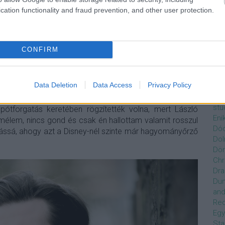
Czi
en nem volt elég mély ahhoz, hogy el tudja vinni a filmet a
cation functionality and fraud prevention, and other user protection.
Gre
furcsa és erőtlen mellékszereplői próbáltak előlépni a
Dán
t
Trokán Nóra:
a Nakiát alakító, egyébként rendkívül
Dav
lt az egyik jelenetben, hogy míg az újságíró kollégák a
Day
CONFIRM
 én szegény Nórát sajnáltam a szerep miatt.
Radó
de
a Bassett) és
Orosz Ákos
(M'Baku - Winston Duke)
Ro
Dél
iguráikkal.
Data Deletion
Data Access
Privacy Policy
Zso
Dez
a
Görög László
(Everett K. Ross - Martin Freeman) egyik
stu
pótforgatás keretében rögzítették volna, mert László
Eni
emélem, nincs gond és csak én hallottam valamit rosszul
Dóc
ássá, ahogy azt a Disney-nél szinte már hagyományőrző
Dol
Dör
Chr
Dra
Du
and
Re
Egy
Sta