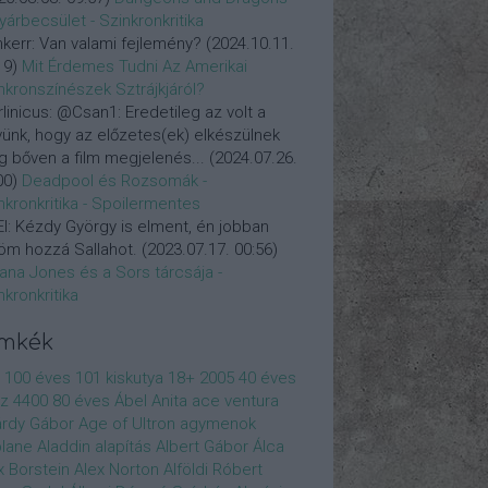
yárbecsület - Szinkronkritika
nkerr:
Van valami fejlemény?
(
2024.10.11.
19
)
Mit Érdemes Tudni Az Amerikai
nkronszínészek Sztrájkjáról?
linicus:
@Csan1: Eredetileg az volt a
vünk, hogy az előzetes(ek) elkészülnek
 bőven a film megjelenés...
(
2024.07.26.
00
)
Deadpool és Rozsomák -
nkronkritika - Spoilermentes
l:
Kézdy György is elment, én jobban
öm hozzá Sallahot.
(
2023.07.17. 00:56
)
iana Jones és a Sors tárcsája -
nkronkritika
ímkék
100 éves
101 kiskutya
18+
2005
40 éves
z
4400
80 éves
Ábel Anita
ace ventura
rdy Gábor
Age of Ultron
agymenok
plane
Aladdin
alapítás
Albert Gábor
Álca
x Borstein
Alex Norton
Alföldi Róbert