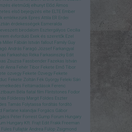
emzés
életműdíj
elhunyt
Előd Álmos
zetes
első bejegyzés
elte
ELTE
Ember
k
emlékezünk
Epres Attila
ER
Erdei
sztián
érdekességek
Esmeralda
eveszett birodalom
Esztergályos Cecília
erem
évforduló
Exek és szeretők
Ezel
a Miller
Fábián István
fallout
Family Guy
agó András
Faragó József
Farkangyal
kas
Farkasházi Réka
Farkasinszky Edit
kas Zsuzsa
Fassbender
Fazekas István
ér Anna
Fehér Tibor
Fekete Ernő Tibor
ete özvegy
Fekete Özvegy
Fekete
duc
Fekete Zoltán
Fék György
Feleki Sári
emelkedés
Feltámadások
Ferenc
ztbaum Béla
fiatal
film
Flintstones
Fodor
más
Földessy Margit
Földes Eszter
des Tamás
Folytassa
fordítás
fordító
d Fairlane kalandjai
Forgács Gábor
gács Péter
Forrest Gump
Forum Hungary
um Hungary Kft.
Frajt Edit
Frakk
Freeman
Füles
Fullajtár Andrea
Fülöp Zsigmond