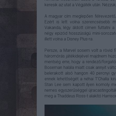
keresik az utat a Végjáték után. Nézzük
A magyar cím meglepően félrevezető,
Ezért is lett volna szerencsésebb m
Vakanda, légy áldott címen futtatni 
négy epizód hosszúságú mini-sorozatot
illett volna a Disney Plus-ra.
Persze, a Marvel sosem volt a rövid f
háromórás játékidejével majdnem húzot
mentség erre, hogy a rendező/forgat
Boseman halála miatt csak annyit változ
belerakott alsó hangon 40 percnyi gyá
ennek lehetőségét a néhai T'Challa ki
Stan Lee sem kapott ilyen komoly me
nemes egyszerűséggel újracastingolták
meg a Thaddeus Ross-t alakító Harrison