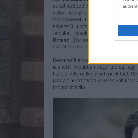
sokat fejlődött, Shuri figurája egyszerű
authenti
vállán. Ahogy az első epizód gyakran 
félhomályból, úgy kapott több tere
népszerű Lupita Nyong'o olyan rossz vo
térdüket csapkodták a nevetéstől,
Denise
(Ramonda királynő - Angel
szerencsére sokkal jobban jártak saját f
Részemről ez csak egy tipp, de minth
jelenetét korábban vagy utólag, egy 
hangja kellemetlenül betegnek tűnt. R
(vagy a nemzetközi keverés vált kavar
módon intézik).