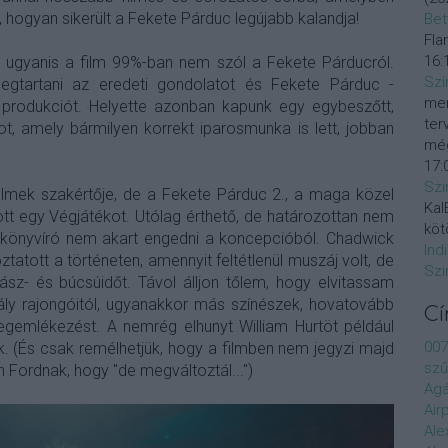
, hogyan sikerült a Fekete Párduc legújabb kalandja!
Bet
Fla
16:
 ugyanis a film 99%-ban nem szól a Fekete Párducról.
Szi
egtartani az eredeti gondolatot és Fekete Párduc -
mer
a produkciót. Helyette azonban kapunk egy egybeszőtt,
ter
, amely bármilyen korrekt iparosmunka is lett, jobban
még
17:
Szi
ilmek szakértője, de a Fekete Párduc 2., a maga közel
KalE
t egy Végjátékot. Utólag érthető, de határozottan nem
köt
ókönyvíró nem akart engedni a koncepcióból. Chadwick
Ind
tatott a történeten, amennyit feltétlenül muszáj volt, de
Szi
sz- és búcsúidőt. Távol álljon tőlem, hogy elvitassam
rály rajongóitól, ugyanakkor más színészek, hovatovább
C
gemlékezést. A nemrég elhunyt William Hurtöt például
007
. (És csak remélhetjük, hogy a filmben nem jegyzi majd
szű
 Fordnak, hogy "de megváltoztál...")
Agá
Air
Ale