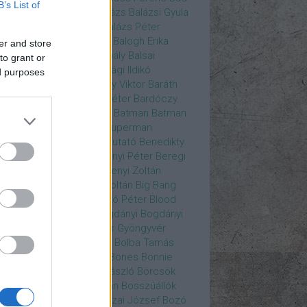
B’s List of
ys
Bajos csajok
bakik
Balázs
Balázsi Gyula
ázs Ági
Balázs Andrea
Balázs Péter
durs Gate 3
Balogh Anna
Balogh Erika
er and store
ogh Mix Stúdió
Balog Mihály
Balsai
to grant or
ika
Bánfalvi Eszter
Bánsági Ildikó
ed purposes
abás Kiss Zoltán
Baradlay Viktor
Baráth
ván
Barát Attia
Barbinek Péter
Bardóczy
la
Bartsch Kata
Básti Juli
Batman
Batman
erman ellen
Batman v Superman
tlejuice
Békés Itala
bemutató
Benedikty
cell
Benkő Péter
Bercsényi Péter
Beregi
er
Bertalan Ágnes
Berzsenyi Zoltán
enczi Árpád
Bezerédi Zoltán
Big Bang
ia Kft.
Blake Lively
Blaskó Péter
Blood
 Wine
Bodrogi Gyula
Bogdányi
Bogdányi
nilla
Bognár Anna
Bognár Gyöngyvér
gnár Tamás
Bognár Zsolt
Bolba Tamás
dog Gábor
Bolla Róbert
Bones
Bonnie
t
Borbás Gabi
Borbély László
Börcsök
kő
Boros Zoltán
Bor Zoltán
Bosszúállók
ár Endre
Both András
Bozai József
Bozó