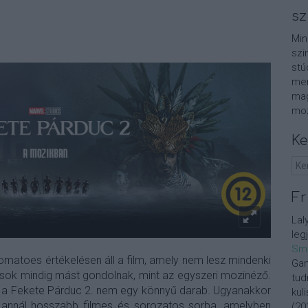
sz
Min
szi
stú
men
mag
moz
Ke
Fr
Lal
leg
Sm
omatoes értékelésen áll a film, amely nem lesz mindenki
Gan
kusok mindig mást gondolnak, mint az egyszeri mozinéző.
tud
: a Fekete Párduc 2. nem egy könnyű darab. Ugyanakkor
kul
e annál hosszabb filmes és sorozatos sorba, amelyben
(
20