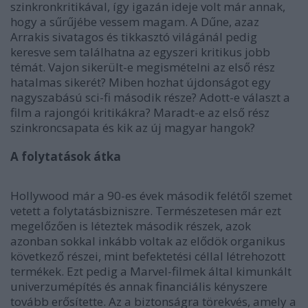
szinkronkritikával, így igazán ideje volt már annak,
hogy a sűrűjébe vessem magam. A Dűne, azaz
Arrakis sivatagos és tikkasztó világánál pedig
keresve sem találhatna az egyszeri kritikus jobb
témát. Vajon sikerült-e megismételni az első rész
hatalmas sikerét? Miben hozhat újdonságot egy
nagyszabású sci-fi második része? Adott-e választ a
film a rajongói kritikákra? Maradt-e az első rész
szinkroncsapata és kik az új magyar hangok?
A folytatások átka
Hollywood már a 90-es évek második felétől szemet
vetett a folytatásbizniszre. Természetesen már ezt
megelőzően is léteztek második részek, azok
azonban sokkal inkább voltak az elődök organikus
következő részei, mint befektetési céllal létrehozott
termékek. Ezt pedig a Marvel-filmek által kimunkált
univerzumépítés és annak financiális kényszere
tovább erősítette. Az a biztonságra törekvés, amely a