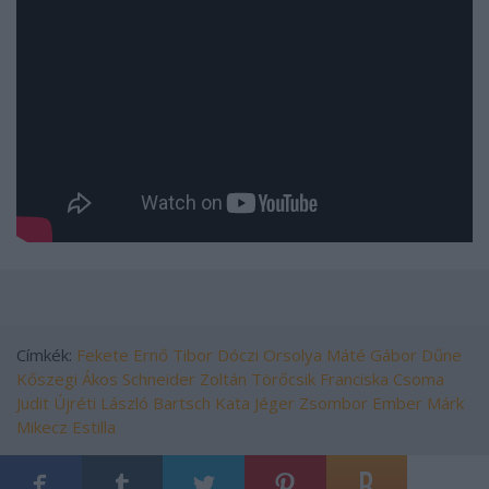
Címkék:
Fekete Ernő Tibor
Dóczi Orsolya
Máté Gábor
Dűne
Kőszegi Ákos
Schneider Zoltán
Törőcsik Franciska
Csoma
Judit
Újréti László
Bartsch Kata
Jéger Zsombor
Ember Márk
Mikecz Estilla