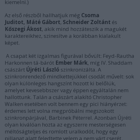
kiemelni.)
Az első részből hallhatjuk még
Csoma
Juditot,
Máté Gábort
,
Schneider Zoltánt
és
Kőszegi Ákost
, akik mind hozzáteszik a magukét
karaktereikhez, szinesítve a korábban kialakult
képet.
A csapat két izgalmas figurával bővült: Feyd-Rautha
Harkonnen tá-bárót
Ember Márk
, míg IV. Shaddam
császárt
Újréti László
szinkronizálta. A
szinkronrendező mindkettejükkel csodát művelt: sok
olyan különleges hangszínt hozott ki belőlük,
amelyet kevesebbszer vagy éppen egyáltalán nem
hallottunk. Talán a császárt alakító Christopher
Walken esetében volt bennem egy pici hiányérzet:
érdemes lett volna megpróbálni megszokott
szinkronpárjával, Barbinek Péterrel. Azonban Újréti
olyan kiválóan hozta az egyszerre mesterségesen
méltóságteljes és romlott uralkodót, hogy egy
pillanat alatt feledtette velem a nem várt cserét.