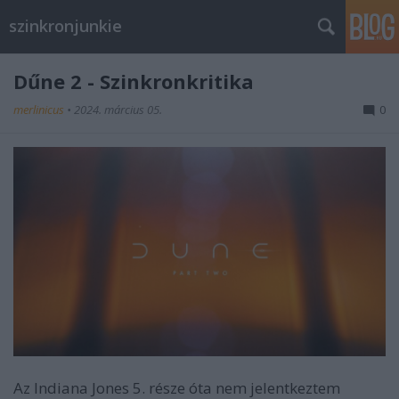
szinkronjunkie
Dűne 2 - Szinkronkritika
merlinicus
•
2024. március 05.
0
Az Indiana Jones 5. része óta nem jelentkeztem