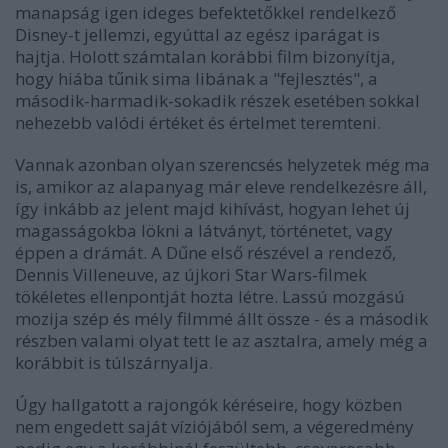
manapság igen ideges befektetőkkel rendelkező
Disney-t jellemzi, egyúttal az egész iparágat is
hajtja. Holott számtalan korábbi film bizonyítja,
hogy hiába tűnik sima libának a "fejlesztés", a
második-harmadik-sokadik részek esetében sokkal
nehezebb valódi értéket és értelmet teremteni.
Vannak azonban olyan szerencsés helyzetek még ma
is, amikor az alapanyag már eleve rendelkezésre áll,
így inkább az jelent majd kihívást, hogyan lehet új
magasságokba lökni a látványt, történetet, vagy
éppen a drámát. A Dűne első részével a rendező,
Dennis Villeneuve, az újkori Star Wars-filmek
tökéletes ellenpontját hozta létre. Lassú mozgású
mozija szép és mély filmmé állt össze - és a második
részben valami olyat tett le az asztalra, amely még a
korábbit is túlszárnyalja.
Úgy hallgatott a rajongók kéréseire, hogy közben
nem engedett saját víziójából sem, a végeredmény