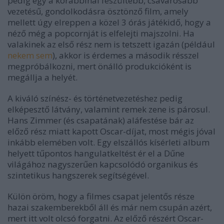
pedig egy a korábbinál feszültebb, csavarosabb
vezetésű, gondolkodásra ösztönző film, amely
mellett úgy elreppen a közel 3 órás játékidő, hogy a
néző még a popcornját is elfelejti majszolni. Ha
valakinek az első rész nem is tetszett igazán (például
nekem sem
), akkor is érdemes a második résszel
megpróbálkozni, mert önálló produkcióként is
megállja a helyét.
A kiváló színész- és történetvezetéshez pedig
elképesztő látvány, valamint remek zene is párosul.
Hans Zimmer (és csapatának) aláfestése bár az
előző rész miatt kapott Oscar-díjat, most mégis jóval
inkább elemében volt. Egy elszállós kísérleti album
helyett tűpontos hangulatkeltést ér el a Dűne
világához nagyszerűen kapcsolódó organikus és
szintetikus hangszerek segítségével.
Külön öröm, hogy a filmes csapat jelentős része
hazai szakemberekből áll és már nem csupán azért,
mert itt volt olcsó forgatni. Az előző részért Oscar-