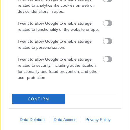
a magyar változatban is remekül szól. Nyoma sincs
related to analytics like cookies on web or
a Netflixen lassan megszokottá vált "túlkeverésnek".
device identifiers in apps.
Tudniillik a netflixes produkciók egy részét
Spanyolországban keverik, ahol - nem ismervén a
I want to allow Google to enable storage
magyar nyelv sajátosságait - gyakran
related to functionality of the website or app.
lecsippentenek vagy túlkompresszálnak bizonyos
hangzókat. Legutóbb pont az Avatár - Az utolsó
I want to allow Google to enable storage
léghajlító kapcsán hallottam erre példákat. Jó hír,
related to personalization.
hogy a Dűne Második részére azért sokkal több
odafigyelés jutott.
I want to allow Google to enable storage
related to security, including authentication
functionality and fraud prevention, and other
user protection.
CONFIRM
Data Deletion
Data Access
Privacy Policy