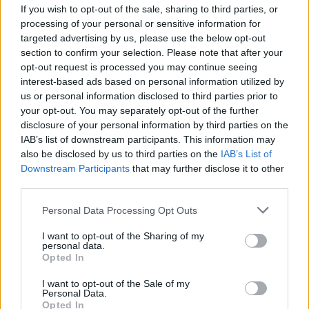
munkájára is szükség volt. A csupa tapasztalt
If you wish to opt-out of the sale, sharing to third parties, or
szakemberből álló stáb nem változott az első rész
processing of your personal or sensitive information for
óta:
Tóth Tamás Boldizsár
fordítása és
Tóth Péter
targeted advertising by us, please use the below opt-out
Ákos
hangmérnök felvételei nélkül nem kerülhetett
section to confirm your selection. Please note that after your
volna ilyen magasra a léc.
opt-out request is processed you may continue seeing
interest-based ads based on personal information utilized by
Jéger Zsombor
ról
eddig is tudtuk, hogy korának
us or personal information disclosed to third parties prior to
meghatározó színésze. Erőteljes jelenléte a
your opt-out. You may separately opt-out of the further
szinkronban egyaránt érvényesül, nem csoda, hogy
disclosure of your personal information by third parties on the
olyan filmeket és sorozatokat vitt el a már a vállán,
IAB’s list of downstream participants. This information may
mint a Te vagy éppen a Villám. Míg az első résznek
also be disclosed by us to third parties on the
IAB’s List of
pont az róttam fel egyik kritikámként, hogy Paul
Downstream Participants
that may further disclose it to other
Atreides (Timothy Chalamet) nem beszél eleget,
third parties.
most bizony jutott bőven lehetőség Zsombor
Please note that this website/app uses one or more Google
Personal Data Processing Opt Outs
számára a kibontakozáshoz. Suttogó szerelmes,
services and may gather and store information including but
konfrontatív gyermek, küzdő lázadó és karizmatikus
not limited to your visit or usage behaviour. You may click to
I want to opt-out of the Sharing of my
vezető egy személyben. Az egyik legemlékezetesebb
personal data.
grant or deny consent to Google and its third-party tags to
Opted In
jelenetben Paul átadja magát a személyét övező
use your data for below specified purposes in below Google
mítosznak, döntésre jut és egy olyan monológot
consent section.
I want to opt-out of the Sale of my
nyújt át a nézőnek, amely Jéger Zsombor
Personal Data.
közvetítésében minimum 2024 legerősebb
Opted In