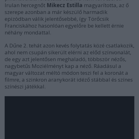
Irulan hercegnőt
Mikecz Estilla
magyarította, az ő
szerepe azonban a már készülő harmadik
epizódban válik jelentősebbé, így Törőcsik
Franciskához hasonlóan egyelőre be kellett érnie
néhány mondattal.
A Dűne 2. tehát azon kevés folytatás közé csatlakozik,
ahol nem csupán sikerült elérni az előd színvonalát,
de egy azt jelentősen meghaladó, többször nézős,
nagybetűs Moziélményt kap a néző. Ráadásul a
magyar változat méltó módon teszi fel a koronát a
filmre, a szinkron aranykorát idéző stábbal és színes
színészi játékkal.