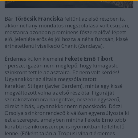
Bár
Törőcsik Franciska
feltűnt az első részben is,
akkor néhány mondatos megszólalása volt csupán,
mostanra azonban prominens főszereplővé lépett
elő. Jelenléte erős és jól hozza a néha furcsán, kissé
érthetetlenül viselkedő Chanit (Zendaya).
Érdemes külön kiemelni
Fekete Ernő Tibort
-
persze, igazán nem meglepő, hogy kimagasló
szinkront tett le az asztalra. Ez nem volt kérdés!
Ugyanakkor az általa megszólaltatott
karakter, Stilgar (Javier Bardem), minta egy kissé
megváltozott volna az első rész óta. Figuráját
szórakoztatóbbra hangolták, beszéde egyszerű,
direkt hibás, ugyanakkor nem ripacskodó. Dóczi
Orsolya szinkronrendező kiválóan egyensúlyozta ki
ezt a szerepet, amelyben mintha Fekete Ernő több
korábbi szinkronszerepe is nyomokban fellelhető
lenne. (Főként talán a Trópusi vihart érdemes