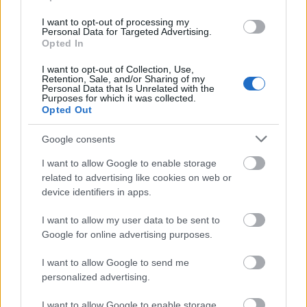
alakításai közé emeli azt.
I want to opt-out of processing my
Personal Data for Targeted Advertising.
Bartsch Kata
már közel 200 szinkronprodukciónál
Opted In
tart, számos kiváló filmet magyarított, de mind közül
messze a Dűne 2. része biztosította a legtöbb
I want to opt-out of Collection, Use,
Retention, Sale, and/or Sharing of my
izgalmas kihívást. Az általa megformált, időközben
Personal Data that Is Unrelated with the
Purposes for which it was collected.
Tisztelendő Anyává váló Lady Jessica szinte bárkit és
Opted Out
bármit feláldoz céljainak elérése érdekében.
Figurája kívülről nézve legalábbis igazi
Google consents
szerepálomnak tűnik, hiszen suttog, kiabál, és a
filmet dinamizáló karizmatikus szereplő. Számtalan
I want to allow Google to enable storage
érzelmet felvonultató karakter ez, amelyben Kata
related to advertising like cookies on web or
nem csupán bírja a Rebecca Ferguson által diktált
device identifiers in apps.
tempót, de azonnal helyet is csinál magának a
legjobb Szinkronszínésznők pantheonjában. Paul és
I want to allow my user data to be sent to
Google for online advertising purposes.
Lady Jessica érzelmi hullámvasúttal felérő közös
jelenetei a film csúcspontjai - nem véletlen, hogy a
I want to allow Google to send me
magyar stáb kedvencei közé is bekerültek.
personalized advertising.
Karakterével kapcsolatban külön öröm, hogy a Hang
I want to allow Google to enable storage