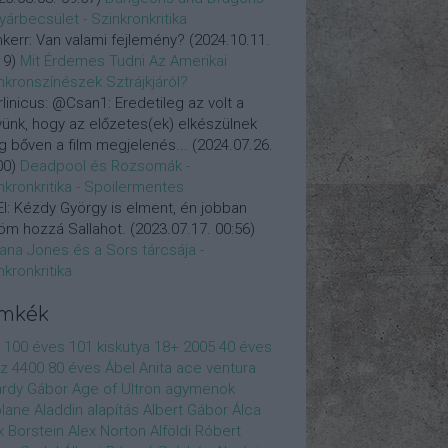
yárbecsület - Szinkronkritika
nkerr:
Van valami fejlemény?
(
2024.10.11.
19
)
Mit Érdemes Tudni Az Amerikai
nkronszínészek Sztrájkjáról?
linicus:
@Csan1: Eredetileg az volt a
vünk, hogy az előzetes(ek) elkészülnek
 bőven a film megjelenés...
(
2024.07.26.
00
)
Deadpool és Rozsomák -
nkronkritika - Spoilermentes
l:
Kézdy György is elment, én jobban
öm hozzá Sallahot.
(
2023.07.17. 00:56
)
iana Jones és a Sors tárcsája -
nkronkritika
ímkék
100 éves
101 kiskutya
18+
2005
40 éves
z
4400
80 éves
Ábel Anita
ace ventura
rdy Gábor
Age of Ultron
agymenok
plane
Aladdin
alapítás
Albert Gábor
Álca
x Borstein
Alex Norton
Alföldi Róbert