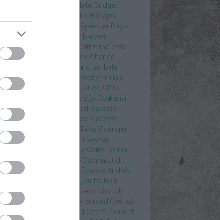
rea
Bozsó Péter
Brian élete
Bridget
nes
Brie Larson
Bruce Willis
Bűbájos
zorkák
Bubik István
Bud Spencer
Buga
ab
bukott birodalom
Bumblebee
eron Diaz
Casablanca
Catherine Zeta-
nes
CD Projekt Red
Charles
Charles
nce
Charmed
Chicago
christian bale
istopher Eccleston
christopher nolan
is Hemsworth
címadás
Clarice
Clark
egg
Columbo
Crespo Rodrigo
Csákányi
ter
Csákányi László
Családi vakáció
nkó Zoltán
Császár Angela
Császár
ert
Cseke Péter
Csellár Réka
Csengeri
la
Csere Ágnes
Cserhalmi György
rnák János
Csiby Gergely
Csifó Dorina
llagok Háborúja
Csodanő
Csoma Judit
omós Mari
Csondor Kata
Csonka András
re Gábor
Csörögi István
Csuha Bori
ha Lajos
Csuja Imre
Csupasz pisztoly
rka László
Csűrös Karola
cursed
Cvetkó
ndor
Cyborg
Czető Roland
Czető Zsanett