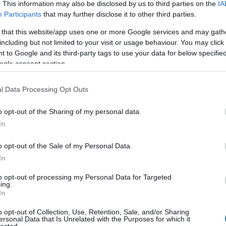
. This information may also be disclosed by us to third parties on the
IA
Bo
Participants
that may further disclose it to other third parties.
Bal
Bal
 that this website/app uses one or more Google services and may gath
Bal
including but not limited to your visit or usage behaviour. You may click 
Món
 to Google and its third-party tags to use your data for below specifi
Bar
ogle consent section.
Ist
Atti
l Data Processing Opt Outs
Sup
Bee
o opt-out of the Sharing of my personal data.
Mar
In
Pét
Bes
o opt-out of the Sale of my Personal Data.
Med
and
In
Tita
to opt-out of processing my Personal Data for Targeted
Bo
ing.
Bol
In
Hun
Eni
o opt-out of Collection, Use, Retention, Sale, and/or Sharing
ersonal Data that Is Unrelated with the Purposes for which it
Bot
lected.