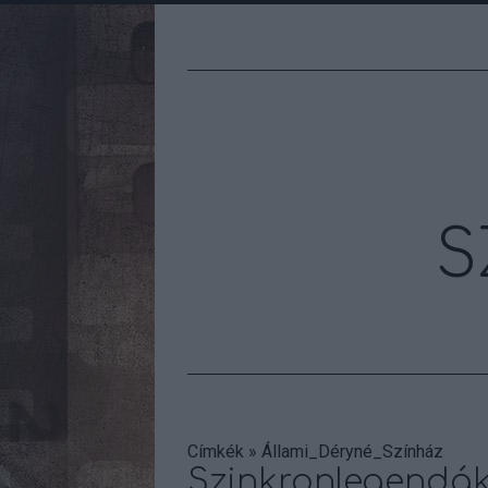
S
Címkék
»
Állami_Déryné_Színház
Szinkronlegendák