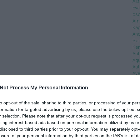
Ali
Éva
cso
Ame
Kap
And
Ser
Ken
Ant
Aq
Aut
Ave
Ébr
bos
Not Process My Personal Information
Uni
hal
to opt-out of the sale, sharing to third parties, or processing of your per
Han
formation for targeted advertising by us, please use the below opt-out s
be
r selection. Please note that after your opt-out request is processed y
Not
eing interest-based ads based on personal information utilized by us or
söt
disclosed to third parties prior to your opt-out. You may separately opt-
szo
losure of your personal information by third parties on the IAB’s list of
Bab