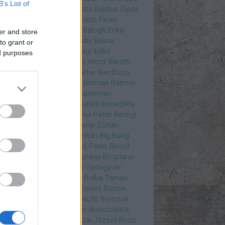
B’s List of
ys
Bajos csajok
bakik
Balázs
Balázsi Gyula
ázs Ági
Balázs Andrea
Balázs Péter
durs Gate 3
Balogh Anna
Balogh Erika
er and store
ogh Mix Stúdió
Balog Mihály
Balsai
to grant or
ika
Bánfalvi Eszter
Bánsági Ildikó
ed purposes
abás Kiss Zoltán
Baradlay Viktor
Baráth
ván
Barát Attia
Barbinek Péter
Bardóczy
la
Bartsch Kata
Básti Juli
Batman
Batman
erman ellen
Batman v Superman
tlejuice
Békés Itala
bemutató
Benedikty
cell
Benkő Péter
Bercsényi Péter
Beregi
er
Bertalan Ágnes
Berzsenyi Zoltán
enczi Árpád
Bezerédi Zoltán
Big Bang
ia Kft.
Blake Lively
Blaskó Péter
Blood
 Wine
Bodrogi Gyula
Bogdányi
Bogdányi
nilla
Bognár Anna
Bognár Gyöngyvér
gnár Tamás
Bognár Zsolt
Bolba Tamás
dog Gábor
Bolla Róbert
Bones
Bonnie
t
Borbás Gabi
Borbély László
Börcsök
kő
Boros Zoltán
Bor Zoltán
Bosszúállók
ár Endre
Both András
Bozai József
Bozó