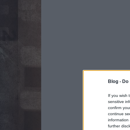
Blog -
Do 
If you wish 
sensitive in
confirm you
continue se
information 
further disc