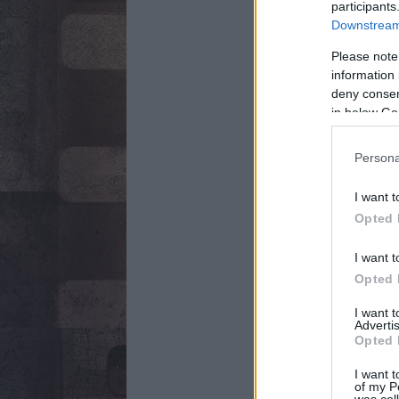
participants
Downstream 
Please note
information 
deny consent
in below Go
Persona
I want t
Opted 
I want t
Opted 
I want 
Advertis
Opted 
I want t
of my P
was col