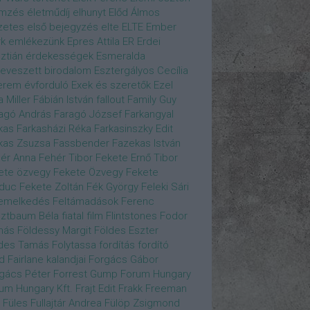
emzés
életműdíj
elhunyt
Előd Álmos
zetes
első bejegyzés
elte
ELTE
Ember
k
emlékezünk
Epres Attila
ER
Erdei
sztián
érdekességek
Esmeralda
eveszett birodalom
Esztergályos Cecília
erem
évforduló
Exek és szeretők
Ezel
a Miller
Fábián István
fallout
Family Guy
agó András
Faragó József
Farkangyal
kas
Farkasházi Réka
Farkasinszky Edit
kas Zsuzsa
Fassbender
Fazekas István
ér Anna
Fehér Tibor
Fekete Ernő Tibor
ete özvegy
Fekete Özvegy
Fekete
duc
Fekete Zoltán
Fék György
Feleki Sári
emelkedés
Feltámadások
Ferenc
ztbaum Béla
fiatal
film
Flintstones
Fodor
más
Földessy Margit
Földes Eszter
des Tamás
Folytassa
fordítás
fordító
d Fairlane kalandjai
Forgács Gábor
gács Péter
Forrest Gump
Forum Hungary
um Hungary Kft.
Frajt Edit
Frakk
Freeman
Füles
Fullajtár Andrea
Fülöp Zsigmond