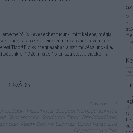
sz
Min
szi
stú
i érdemeiről is kevesebbet tudunk, mint kellene, mégis
men
volt meghatározó a szinkronmunkássága révén. Idén
mag
eresi Tibor! E cikk megírásában a színművész unokája,
moz
gítségünkre. 1920. május 15-én született Újvidéken, a
Ke
TOVÁBB
Fr
Lal
leg
10
komment
Sm
omszédok
Vígszínház
Szegedi Nemzeti Színház
Gan
áz
Kacsamesék
Kenderesi Tibor
Színiakadémia
tud
egendák
Állami Déryné Színház
Spios Varga Éva
kul
Dagobert McChip
(
20