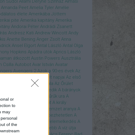
son Sudol
Állami Déryné Színház
Almási
Amanda Peet
Amelia Tyler
Amélie
dálatos élete
Amerikába Jöttem
rikai pite
Amerika kapitány
Amerika
itány
Andorai Péter
Andrádi Zsanett
rás
Andresz Kati
Andrew Wincott
Andy
kis
Anette Bening
Anger Zsolt
Anna
drick
Ansel Elgort
Antal László
Antal Olga
hony Hopkins
Apádra ütök
Aprics László
uaman
átkozott
Austin Powers
Ausztrália
h Csilla
Autobot
Avar István
Avatar
ngers
Avengers 2
Azok a 90-es évek
Az
edő Erő
Az eljövendő múlt napjai
Az első
szúálló
Az igazság hajnala
Az Őrület
verzumában
Az Utolsó Jedik
A bárányok
lgatnak
A bérgyilkos
A gyűrűk ura
A
sonal or
gya és a Darázs
A hobbit
A király
ection to
széde
A kis hableány
A nemzet aranya
A
ou may
re Dame i toronyőr
A sebezhetetlen
A
 personal
ét lovag
A sötét lovag - Felemelkedés
A
out of the
mszéd nője mindig zöldebb
A víz útja
 downstream
y Driver
Bácskai János
Bács Ferenc
Bad