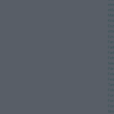
el
elő
Már
Kri
Esz
étt
Ezr
Far
Far
Far
Feh
fek
Pár
Fel
Fes
Ta
Föl
For
For
Fór
film