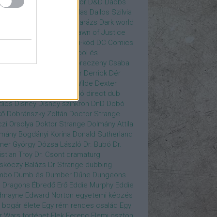
gány Judit
Czvetkó Sándor
D&D
Dabbs
er
Dagobert McChip
Dallas
Dallos Szilvia
yi Krisztián
Dan Fogler
Darázs
Dark world
id Bowie
David Morse
Dawn of Justice
s of Future Past
Da Vinci-kód
DC Comics
adpool
Deadpool
Deadpool és
zsomák
Dead To Me
Debreczeny Csaba
 királynője
Denevérember
Derrick
Dér
lt
Dévai Balázs
Devora Wilde
Dexter
sőffy Rajz Katalin
díjátadó
direct dub
dios
Disney
Disney szinkron
DnD
Dobó
kő
Dobránszky Zoltán
Doctor Strange
zi Orsolya
Doktor Strange
Dolmány Attila
mány Bogdányi Korina
Donald Sutherland
ner György
Dózsa László
Dr. Bubó
Dr.
istian Troy
Dr. Csont
dramaturg
skóczy Balázs
Dr Strange
dubbing
mbo
Dumb és Dumber
Dűne
Dungeons
 Dragons
Ébredő Erő
Eddie Murphy
Eddie
dmayne
Edward Norton
egyetemi képzés
 bogár élete
Egy rém rendes család
Egy
r Wars történet
Elek Ferenc
Elemi ösztön