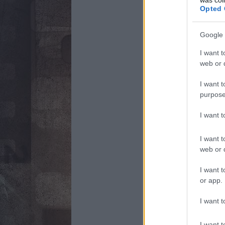
Opted 
Google 
I want t
web or d
I want t
purpose
I want 
I want t
web or d
I want t
or app.
I want t
I want t