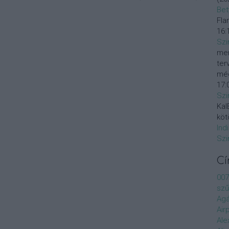
Bet
Fla
16:
Szi
mer
ter
még
17:
Szi
KalE
köt
Ind
Szi
C
007
szű
Agá
Air
Ale