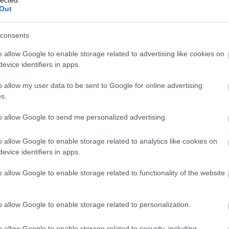
And
Out
Jo
bos
consents
Jak
Cam
o allow Google to enable storage related to advertising like cookies on
Jo
evice identifiers in apps.
Da
Chr
o allow my user data to be sent to Google for online advertising
Chr
s.
Gr
Esz
to allow Google to send me personalized advertising.
Csa
Rób
o allow Google to enable storage related to analytics like cookies on
Atti
evice identifiers in apps.
Cse
Csi
o allow Google to enable storage related to functionality of the website
Cs
Cső
Csu
o allow Google to enable storage related to personalization.
Csu
Sá
o allow Google to enable storage related to security, including