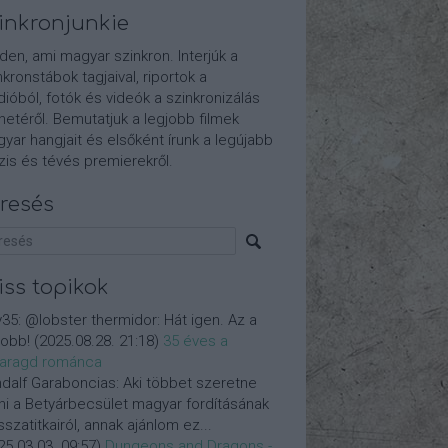
inkronjunkie
den, ami magyar szinkron. Interjúk a
nkronstábok tagjaival, riportok a
dióból, fotók és videók a szinkronizálás
etéről. Bemutatjuk a legjobb filmek
yar hangjait és elsőként írunk a legújabb
is és tévés premierekről.
resés
iss topikok
y35:
@lobster thermidor: Hát igen. Az a
jobb!
(
2025.08.28. 21:18
)
35 éves a
aragd románca
dalf Garaboncias:
Aki többet szeretne
ni a Betyárbecsület magyar fordításának
isszatitkairól, annak ajánlom ez...
25.03.03. 09:57
)
Dungeons and Dragons -