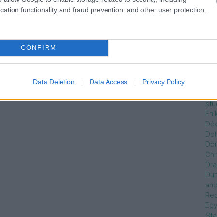
Czi
cation functionality and fraud prevention, and other user protection.
Gre
Dán
Dav
Day
CONFIRM
de
Ro
Dél
Data Deletion
Data Access
Privacy Policy
Zso
Dez
stu
Eni
Dóc
Dol
Dör
Chr
Dra
Du
and
Re
Egy
Sta