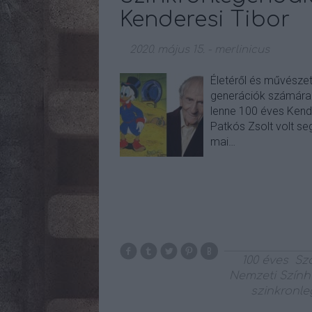
Kenderesi Tibor
2020. május 15.
-
merlinicus
Életéről és művészet
generációk számára 
lenne 100 éves Kend
Patkós Zsolt volt se
mai…
100 éves
Sz
Nemzeti Szính
szinkronl