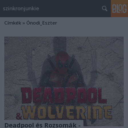
szinkronjunkie
Címkék
»
Ónodi_Eszter
Deadpool és Rozsomák -