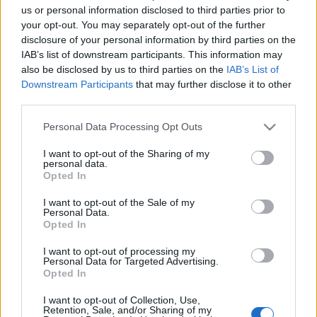
us or personal information disclosed to third parties prior to
your opt-out. You may separately opt-out of the further
disclosure of your personal information by third parties on the
IAB’s list of downstream participants. This information may
also be disclosed by us to third parties on the
IAB’s List of
Avatar - A víz útja - Szinkronkritika
Downstream Participants
that may further disclose it to other
third parties.
merlinicus
•
2022. december 14.
0
Please note that this website/app uses one or more Google
Personal Data Processing Opt Outs
services and may gather and store information including but
A hatalmas blockbusterek szinte teljesen áttolódtak
not limited to your visit or usage behaviour. You may click to
I want to opt-out of the Sharing of my
a Disney térfelére - ráadásul ezek mostanság szinte
personal data.
grant or deny consent to Google and its third-party tags to
kivétel nélkül szuperhősös filmek. Emiatt - mégha
Opted In
use your data for below specified purposes in below Google
időközben ez is ugyanazon cégcsoport mérlegét
consent section.
I want to opt-out of the Sale of my
duzzasztja - különösen fontos egy olyan komoly
Personal Data.
hype-ot kapó film megjelenése, mint az Avatar…
Opted In
I want to opt-out of processing my
Personal Data for Targeted Advertising.
Opted In
I want to opt-out of Collection, Use,
Retention, Sale, and/or Sharing of my