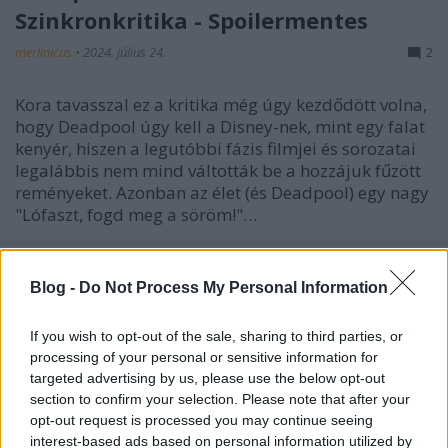
Szinkronkritika - Spoilermentes
merlinicus
•
2024. július 24.
2
Kora tavasszal ez a kritika még úgy kezdődött volna,
hogy Deadpool úgy kell a Disney-nek, mint egy falat
kenyér, hiszen a legutóbbi fázis filmjei és sorozatai
legalábbis nem mind váltották be a hozzájuk fűzött
reményeket. Azonban az élet (és Deadpool) egy nagy
"Lófaszt, fogd meg a söröm!"…
Blog -
Do Not Process My Personal Information
If you wish to opt-out of the sale, sharing to third parties, or
processing of your personal or sensitive information for
targeted advertising by us, please use the below opt-out
section to confirm your selection. Please note that after your
opt-out request is processed you may continue seeing
interest-based ads based on personal information utilized by