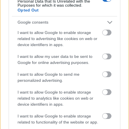
Personal Data that Is Unrelated with the
Purposes for which it was collected.
Opted Out
Google consents
I want to allow Google to enable storage
related to advertising like cookies on web or
device identifiers in apps.
I want to allow my user data to be sent to
Deadpool 2 szinkronkritika -
Google for online advertising purposes.
spoilermentes
I want to allow Google to send me
personalized advertising.
paddyd
•
2018. május 18.
3
I want to allow Google to enable storage
Idén két olyan Marvel képregényen alapuló film
related to analytics like cookies on web or
volt, amit mindennél jobban vártam, és mindkettőt
device identifiers in apps.
más okokból. A Végtelen háború első része egy olyan
franchise tetőpontja volt, amelyet - ha nem is
I want to allow Google to enable storage
indulása óta, de - legalább hat éve kitüntetett
related to functionality of the website or app.