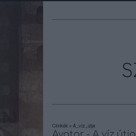
S
Címkék
»
A_víz_útja
Avatar - A víz útj