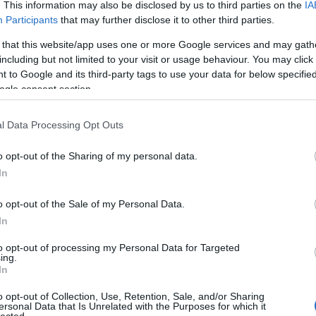
. This information may also be disclosed by us to third parties on the
IA
Bo
Participants
that may further disclose it to other third parties.
Bal
Bal
 that this website/app uses one or more Google services and may gath
Bal
including but not limited to your visit or usage behaviour. You may click 
Món
 to Google and its third-party tags to use your data for below specifi
Bar
ogle consent section.
Ist
Atti
l Data Processing Opt Outs
Sup
Bee
o opt-out of the Sharing of my personal data.
Mar
In
Pét
Bes
o opt-out of the Sale of my Personal Data.
Med
and
In
Tita
to opt-out of processing my Personal Data for Targeted
Bo
ing.
Bol
In
Hun
Eni
o opt-out of Collection, Use, Retention, Sale, and/or Sharing
ersonal Data that Is Unrelated with the Purposes for which it
Bot
lected.