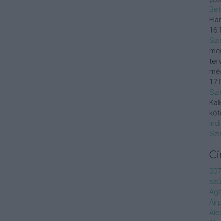
Bet
Fla
16:
Szi
mer
ter
még
17:
Szi
KalE
köt
Ind
Szi
C
007
szű
Agá
Air
Ale