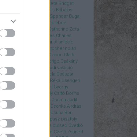
rea
Bozsó Péter
Brian élete
Bridget
nes
Brie Larson
Bruce Willis
Bűbájos
zorkák
Bubik István
Bud Spencer
Buga
ab
bukott birodalom
Bumblebee
eron Diaz
Casablanca
Catherine Zeta-
nes
CD Projekt Red
Charles
Charles
nce
Charmed
Chicago
christian bale
istopher Eccleston
christopher nolan
is Hemsworth
címadás
Clarice
Clark
egg
Columbo
Crespo Rodrigo
Csákányi
ter
Csákányi László
Családi vakáció
nkó Zoltán
Császár Angela
Császár
ert
Cseke Péter
Csellár Réka
Csengeri
la
Csere Ágnes
Cserhalmi György
rnák János
Csiby Gergely
Csifó Dorina
llagok Háborúja
Csodanő
Csoma Judit
omós Mari
Csondor Kata
Csonka András
re Gábor
Csörögi István
Csuha Bori
ha Lajos
Csuja Imre
Csupasz pisztoly
rka László
Csűrös Karola
cursed
Cvetkó
ndor
Cyborg
Czető Roland
Czető Zsanett