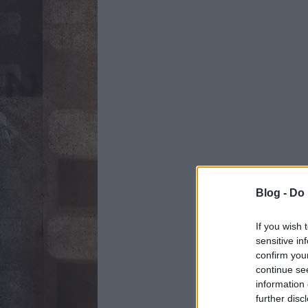
Blog -
Do 
If you wish 
sensitive in
confirm you
continue se
information 
further disc