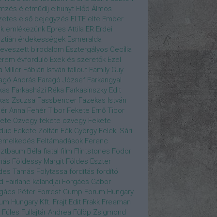
emzés
életműdíj
elhunyt
Előd Álmos
zetes
első bejegyzés
ELTE
elte
Ember
k
emlékezünk
Epres Attila
ER
Erdei
sztián
érdekességek
Esmeralda
eveszett birodalom
Esztergályos Cecília
erem
évforduló
Exek és szeretők
Ezel
a Miller
Fábián István
fallout
Family Guy
agó András
Faragó József
Farkangyal
kas
Farkasházi Réka
Farkasinszky Edit
kas Zsuzsa
Fassbender
Fazekas István
ér Anna
Fehér Tibor
Fekete Ernő Tibor
ete Özvegy
fekete özvegy
Fekete
duc
Fekete Zoltán
Fék György
Feleki Sári
emelkedés
Feltámadások
Ferenc
ztbaum Béla
fiatal
film
Flintstones
Fodor
más
Földessy Margit
Földes Eszter
des Tamás
Folytassa
fordítás
fordító
d Fairlane kalandjai
Forgács Gábor
gács Péter
Forrest Gump
Forum Hungary
um Hungary Kft.
Frajt Edit
Frakk
Freeman
Füles
Fullajtár Andrea
Fülöp Zsigmond