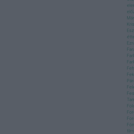
el
elő
Már
Kri
Esz
étt
Ezr
Far
Far
Far
Feh
Fek
Pár
Fel
Fes
Ta
Föl
For
For
Fór
film