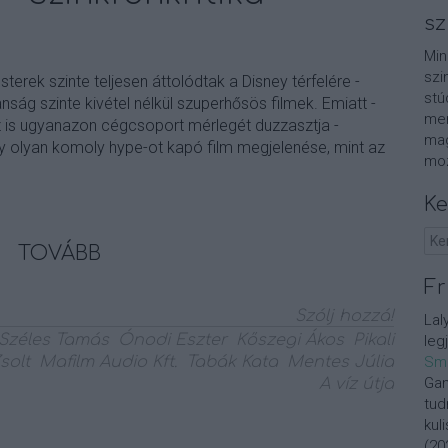
sz
Min
szi
erek szinte teljesen áttolódtak a Disney térfelére -
stú
ság szinte kivétel nélkül szuperhősös filmek. Emiatt -
men
is ugyanazon cégcsoport mérlegét duzzasztja -
mag
y olyan komoly hype-ot kapó film megjelenése, mint az
moz
Ke
TOVÁBB
Fr
Szólj hozzá!
Lal
Széles Tamás
Ónodi Eszter
Kőszegi Ákos
Pikali
leg
solt
Mafilm Audio Kft.
Tabák Kata
Mentes Júlia
Sm
Gan
A víz útja
tud
kul
(
20