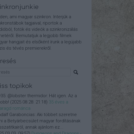
inkronjunkie
den, ami magyar szinkron. Interjúk a
nkronstábok tagjaival, riportok a
dióból, fotók és videók a szinkronizálás
etéről. Bemutatjuk a legjobb filmek
yar hangjait és elsőként írunk a legújabb
is és tévés premierekről.
resés
iss topikok
y35:
@lobster thermidor: Hát igen. Az a
jobb!
(
2025.08.28. 21:18
)
35 éves a
aragd románca
dalf Garaboncias:
Aki többet szeretne
ni a Betyárbecsület magyar fordításának
isszatitkairól, annak ajánlom ez...
25.03.03. 09:57
)
Dungeons and Dragons -