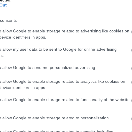
And
Out
Jo
bos
consents
Jak
Cam
o allow Google to enable storage related to advertising like cookies on
Jo
evice identifiers in apps.
Da
Chr
o allow my user data to be sent to Google for online advertising
Chr
s.
Gr
Esz
to allow Google to send me personalized advertising.
Csa
Rób
o allow Google to enable storage related to analytics like cookies on
Atti
evice identifiers in apps.
Cse
Csi
o allow Google to enable storage related to functionality of the website
Cs
Cső
Csu
o allow Google to enable storage related to personalization.
Csu
Sá
o allow Google to enable storage related to security, including