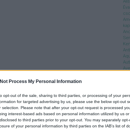
Ali
Éva
cso
Ame
kap
And
Ser
Ken
Ant
Aq
Aut
Ave
Ébr
bos
Not Process My Personal Information
Uni
hal
to opt-out of the sale, sharing to third parties, or processing of your per
Han
formation for targeted advertising by us, please use the below opt-out s
be
r selection. Please note that after your opt-out request is processed y
Not
eing interest-based ads based on personal information utilized by us or
söt
disclosed to third parties prior to your opt-out. You may separately opt-
szo
losure of your personal information by third parties on the IAB’s list of
Bab