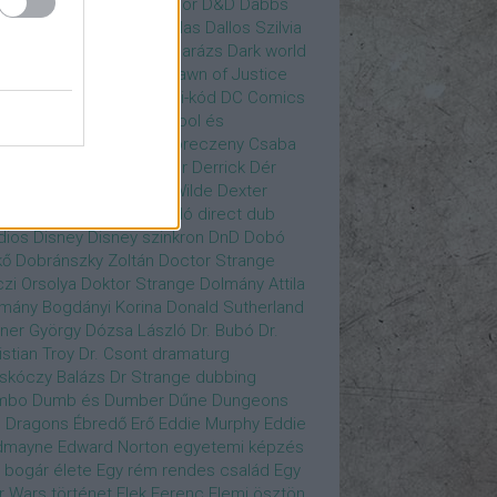
gány Judit
Czvetkó Sándor
D&D
Dabbs
er
Dagobert McChip
Dallas
Dallos Szilvia
yi Krisztián
Dan Fogler
Darázs
Dark world
id Bowie
David Morse
Dawn of Justice
s of Future Past
Da Vinci-kód
DC Comics
adpool
deadpool
Deadpool és
zsomák
Dead To Me
Debreczeny Csaba
 királynője
Denevérember
Derrick
Dér
lt
Dévai Balázs
Devora Wilde
Dexter
sőffy Rajz Katalin
díjátadó
direct dub
dios
Disney
Disney szinkron
DnD
Dobó
kő
Dobránszky Zoltán
Doctor Strange
zi Orsolya
Doktor Strange
Dolmány Attila
mány Bogdányi Korina
Donald Sutherland
ner György
Dózsa László
Dr. Bubó
Dr.
istian Troy
Dr. Csont
dramaturg
skóczy Balázs
Dr Strange
dubbing
mbo
Dumb és Dumber
Dűne
Dungeons
 Dragons
Ébredő Erő
Eddie Murphy
Eddie
dmayne
Edward Norton
egyetemi képzés
 bogár élete
Egy rém rendes család
Egy
r Wars történet
Elek Ferenc
Elemi ösztön