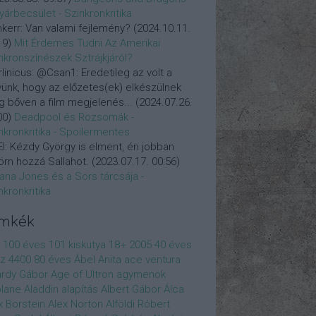
yárbecsület - Szinkronkritika
nkerr:
Van valami fejlemény?
(
2024.10.11.
19
)
Mit Érdemes Tudni Az Amerikai
nkronszínészek Sztrájkjáról?
linicus:
@Csan1: Eredetileg az volt a
vünk, hogy az előzetes(ek) elkészülnek
 bőven a film megjelenés...
(
2024.07.26.
00
)
Deadpool és Rozsomák -
nkronkritika - Spoilermentes
l:
Kézdy György is elment, én jobban
öm hozzá Sallahot.
(
2023.07.17. 00:56
)
iana Jones és a Sors tárcsája -
nkronkritika
ímkék
100 éves
101 kiskutya
18+
2005
40 éves
z
4400
80 éves
Ábel Anita
ace ventura
rdy Gábor
Age of Ultron
agymenok
plane
Aladdin
alapítás
Albert Gábor
Álca
x Borstein
Alex Norton
Alföldi Róbert