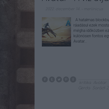
2022. december 14.
-
merlinicus
A hatalmas blockbust
ráadásul ezek mostan
mégha időközben ez 
különösen fontos eg
Avatar…
kritika
Avatar
Gerda
Sarádi Z