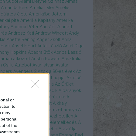
son Sudol
Állami Déryné Színház
Almási
Amanda Peet
Amelia Tyler
Amélie
dálatos élete
Amerikába Jöttem
rikai pite
Amerika Kapitány
Amerika
itány
Andorai Péter
Andrádi Zsanett
rás
Andresz Kati
Andrew Wincott
Andy
kis
Anette Bening
Anger Zsolt
Anna
drick
Ansel Elgort
Antal László
Antal Olga
hony Hopkins
Apádra ütök
Aprics László
uaman
átkozott
Austin Powers
Ausztrália
h Csilla
Autobot
Avar István
Avatar
ngers
Avengers 2
Azok a 90-es évek
Az
edő Erő
Az eljövendő múlt napjai
Az első
szúálló
Az igazság hajnala
Az Őrület
verzumában
Az Utolsó Jedik
A bárányok
lgatnak
A bérgyilkos
A gyűrűk ura
A
sonal or
gya és a Darázs
A hobbit
A király
ection to
széde
A kis hableány
A nemzet aranya
A
ou may
re Dame i toronyőr
A sebezhetetlen
A
 personal
ét lovag
A sötét lovag - Felemelkedés
A
out of the
mszéd nője mindig zöldebb
A víz útja
 downstream
y Driver
Bácskai János
Bács Ferenc
Bad