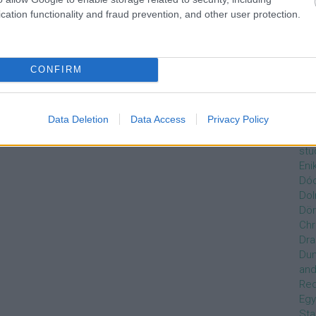
Czi
cation functionality and fraud prevention, and other user protection.
Gre
Dán
Dav
Day
CONFIRM
De
Ro
Dél
Data Deletion
Data Access
Privacy Policy
Zso
Dez
stu
Eni
Dóc
Dol
Dör
Chr
Dra
Du
and
Re
Egy
Sta