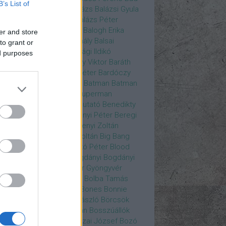
B’s List of
ys
Bajos csajok
bakik
Balázs
Balázsi Gyula
ázs Ági
Balázs Andrea
Balázs Péter
durs Gate 3
Balogh Anna
Balogh Erika
er and store
ogh Mix Stúdió
Balog Mihály
Balsai
to grant or
ika
Bánfalvi Eszter
Bánsági Ildikó
ed purposes
abás Kiss Zoltán
Baradlay Viktor
Baráth
ván
Barát Attia
Barbinek Péter
Bardóczy
la
Bartsch Kata
Básti Juli
Batman
Batman
erman ellen
Batman v Superman
tlejuice
Békés Itala
bemutató
Benedikty
cell
Benkő Péter
Bercsényi Péter
Beregi
er
Bertalan Ágnes
Berzsenyi Zoltán
enczi Árpád
Bezerédi Zoltán
Big Bang
ia Kft.
Blake Lively
Blaskó Péter
Blood
 Wine
Bodrogi Gyula
Bogdányi
Bogdányi
nilla
Bognár Anna
Bognár Gyöngyvér
gnár Tamás
Bognár Zsolt
Bolba Tamás
dog Gábor
Bolla Róbert
Bones
Bonnie
t
Borbás Gabi
Borbély László
Börcsök
kő
Boros Zoltán
Bor Zoltán
Bosszúállók
ár Endre
Both András
Bozai József
Bozó