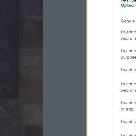
Opted 
Google 
I want t
web or d
I want t
purpose
I want 
I want t
web or d
I want t
or app.
I want t
I want t