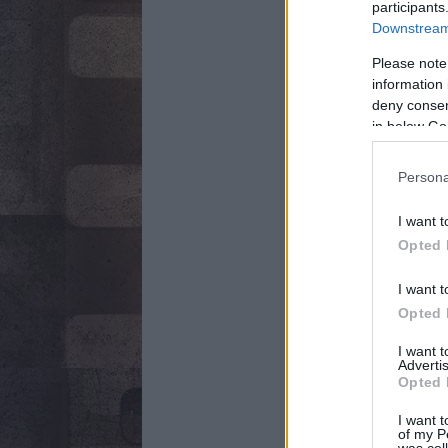
participants
Downstream 
Please note
information 
deny consent
in below Go
Persona
I want t
Opted 
I want t
Opted 
I want 
Advertis
Opted 
I want t
of my P
was col