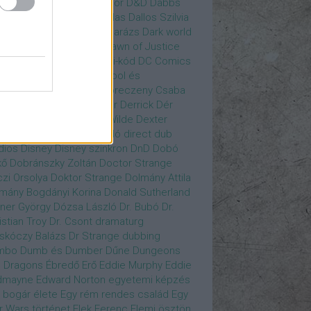
gány Judit
Czvetkó Sándor
D&D
Dabbs
er
Dagobert McChip
Dallas
Dallos Szilvia
yi Krisztián
Dan Fogler
Darázs
Dark world
id Bowie
David Morse
Dawn of Justice
s of Future Past
Da Vinci-kód
DC Comics
adpool
deadpool
Deadpool és
zsomák
Dead To Me
Debreczeny Csaba
 királynője
Denevérember
Derrick
Dér
lt
Dévai Balázs
Devora Wilde
Dexter
sőffy Rajz Katalin
díjátadó
direct dub
dios
Disney
Disney szinkron
DnD
Dobó
kő
Dobránszky Zoltán
Doctor Strange
zi Orsolya
Doktor Strange
Dolmány Attila
mány Bogdányi Korina
Donald Sutherland
ner György
Dózsa László
Dr. Bubó
Dr.
istian Troy
Dr. Csont
dramaturg
skóczy Balázs
Dr Strange
dubbing
mbo
Dumb és Dumber
Dűne
Dungeons
 Dragons
Ébredő Erő
Eddie Murphy
Eddie
dmayne
Edward Norton
egyetemi képzés
 bogár élete
Egy rém rendes család
Egy
r Wars történet
Elek Ferenc
Elemi ösztön