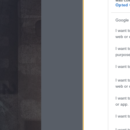
Opted 
Google 
I want t
web or d
I want t
purpose
I want 
I want t
web or d
I want t
or app.
I want t
I want t