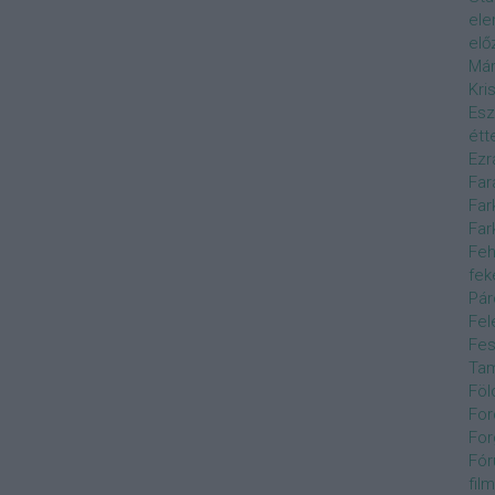
el
elő
Már
Kri
Esz
étt
Ezr
Far
Far
Far
Feh
fek
Pár
Fel
Fes
Ta
Föl
For
For
Fór
film