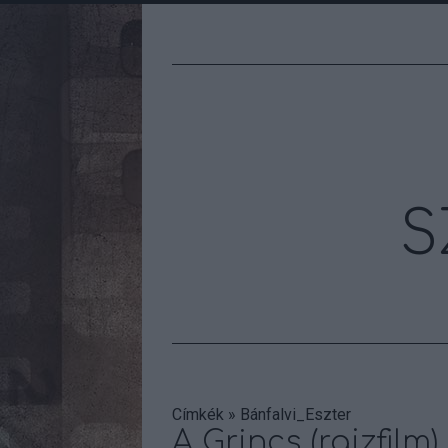
S
Címkék
»
Bánfalvi_Eszter
A Grincs (rajzfilm)