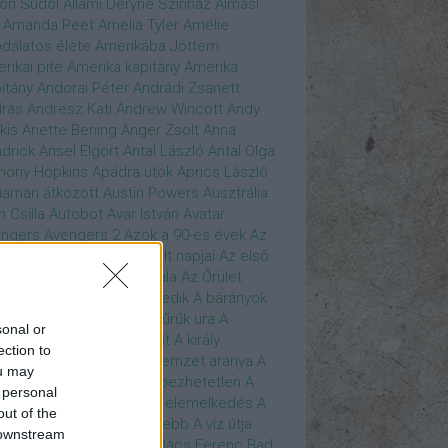
son Sudol
Állami Déryné Színház
Almási
Amanda Peet
Amelia Tyler
Amélie
dálatos élete
Amerikába Jöttem
rikai pite
Amerika kapitány
Amerika
itány
Andorai Péter
Andrádi Zsanett
rás
Andresz Kati
Andrew Wincott
Andy
kis
Anette Bening
Anger Zsolt
Anna
drick
Ansel Elgort
Antal László
Antal Olga
hony Hopkins
Apádra ütök
Aprics László
uaman
átkozott
Austin Powers
Ausztrália
h Csilla
Autobot
Avar István
Avatar
ngers
Avengers 2
Azok a 90-es évek
Az
edő Erő
Az eljövendő múlt napjai
Az első
szúálló
Az igazság hajnala
Az Őrület
verzumában
Az Utolsó Jedik
A bárányok
lgatnak
A bérgyilkos
A gyűrűk ura
A
sonal or
gya és a Darázs
A hobbit
A király
ection to
széde
A kis hableány
A nemzet aranya
A
ou may
re Dame i toronyőr
A sebezhetetlen
A
 personal
ét lovag
A sötét lovag - Felemelkedés
A
out of the
mszéd nője mindig zöldebb
A víz útja
 downstream
y Driver
Bácskai János
Bács Ferenc
Bad