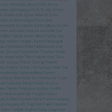
emzés
életműdíj
elhunyt
Előd Álmos
zetes
első bejegyzés
ELTE
elte
Ember
k
emlékezünk
Epres Attila
ER
Erdei
sztián
érdekességek
Esmeralda
eveszett birodalom
Esztergályos Cecília
erem
évforduló
Exek és szeretők
Ezel
a Miller
Fábián István
fallout
Family Guy
agó András
Faragó József
Farkangyal
kas
Farkasházi Réka
Farkasinszky Edit
kas Zsuzsa
Fassbender
Fazekas István
ér Anna
Fehér Tibor
Fekete Ernő Tibor
ete özvegy
Fekete Özvegy
Fekete
duc
Fekete Zoltán
Fék György
Feleki Sári
emelkedés
Feltámadások
Ferenc
ztbaum Béla
fiatal
film
Flintstones
Fodor
más
Földessy Margit
Földes Eszter
des Tamás
Folytassa
fordítás
fordító
d Fairlane kalandjai
Forgács Gábor
gács Péter
Forrest Gump
Forum Hungary
um Hungary Kft.
Frajt Edit
Frakk
Freeman
Füles
Fullajtár Andrea
Fülöp Zsigmond