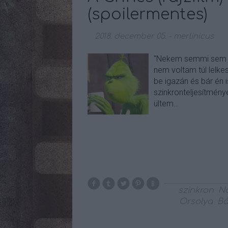
(spoilermentes)
2018. december 05.
-
merlinicus
"Nekem semmi sem jó
nem voltam túl lelke
be igazán és bár én 
szinkronteljesítmén
ültem…
szinkron
Na
Orsolya
Bá