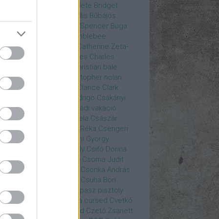
rea
Bozsó Péter
Brian élete
Bridget
nes
Brie Larson
Bruce Willis
Bűbájos
zorkák
Bubik István
Bud Spencer
Buga
ab
bukott birodalom
Bumblebee
eron Diaz
Casablanca
Catherine Zeta-
nes
CD Projekt Red
Charles
Charles
nce
Charmed
Chicago
christian bale
istopher Eccleston
christopher nolan
is Hemsworth
címadás
Clarice
Clark
egg
Columbo
Crespo Rodrigo
Csákányi
ter
Csákányi László
Családi vakáció
nkó Zoltán
Császár Angela
Császár
ert
Cseke Péter
Csellár Réka
Csengeri
la
Csere Ágnes
Cserhalmi György
rnák János
Csiby Gergely
Csifó Dorina
llagok Háborúja
Csodanő
Csoma Judit
omós Mari
Csondor Kata
Csonka András
re Gábor
Csörögi István
Csuha Bori
ha Lajos
Csuja Imre
Csupasz pisztoly
rka László
Csűrös Karola
cursed
Cvetkó
ndor
Cyborg
Czető Roland
Czető Zsanett