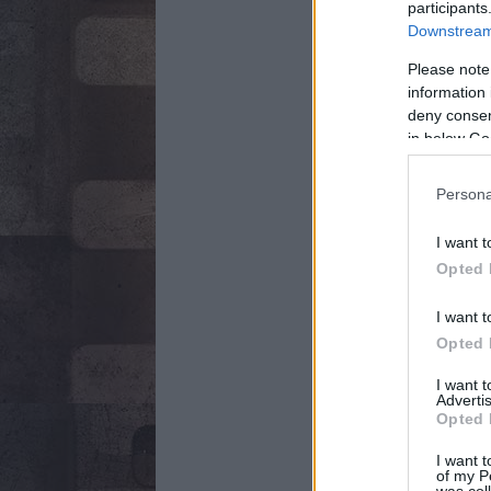
participants
Downstream 
Please note
information 
deny consent
in below Go
Persona
I want t
Opted 
I want t
Opted 
I want 
Advertis
Opted 
I want t
of my P
was col