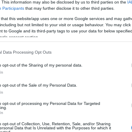
. This information may also be disclosed by us to third parties on the
IA
Bo
Participants
that may further disclose it to other third parties.
Bal
Bal
 that this website/app uses one or more Google services and may gath
Bal
including but not limited to your visit or usage behaviour. You may click 
Món
 to Google and its third-party tags to use your data for below specifi
Bar
ogle consent section.
Ist
Atti
l Data Processing Opt Outs
Sup
Bee
o opt-out of the Sharing of my personal data.
Mar
In
Pét
Bes
o opt-out of the Sale of my Personal Data.
Med
and
In
Tita
to opt-out of processing my Personal Data for Targeted
Bo
ing.
Bol
In
Hun
Eni
o opt-out of Collection, Use, Retention, Sale, and/or Sharing
ersonal Data that Is Unrelated with the Purposes for which it
Bot
lected.