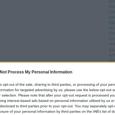
Ali
Éva
cso
Ame
Kap
And
Ser
Ken
Ant
Aq
Aut
Ave
Ébr
bos
Not Process My Personal Information
Uni
hal
to opt-out of the sale, sharing to third parties, or processing of your per
Han
formation for targeted advertising by us, please use the below opt-out s
be
r selection. Please note that after your opt-out request is processed y
Not
eing interest-based ads based on personal information utilized by us or
söt
disclosed to third parties prior to your opt-out. You may separately opt-
szo
losure of your personal information by third parties on the IAB’s list of
Bab