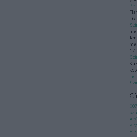
Bet
Fla
16:
Szi
mer
ter
még
17:
Szi
KalE
köt
Ind
Szi
C
007
szű
Agá
Air
Ale