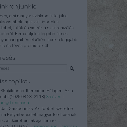
inkronjunkie
den, ami magyar szinkron. Interjúk a
nkronstábok tagjaival, riportok a
dióból, fotók és videók a szinkronizálás
etéről. Bemutatjuk a legjobb filmek
yar hangjait és elsőként írunk a legújabb
is és tévés premierekről.
resés
iss topikok
y35:
@lobster thermidor: Hát igen. Az a
jobb!
(
2025.08.28. 21:18
)
35 éves a
aragd románca
dalf Garaboncias:
Aki többet szeretne
ni a Betyárbecsület magyar fordításának
isszatitkairól, annak ajánlom ez...
25.03.03. 09:57
)
Dungeons and Dragons -