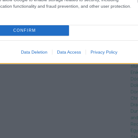
Czi
cation functionality and fraud prevention, and other user protection.
Gre
Dán
Dav
Day
CONFIRM
De
Ro
Dél
Data Deletion
Data Access
Privacy Policy
Zso
Dez
stu
Eni
Dóc
Dol
Dör
Chr
Dra
Du
and
Re
Egy
Sta