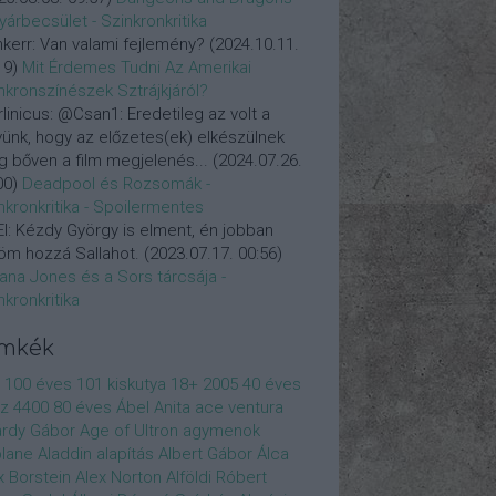
yárbecsület - Szinkronkritika
nkerr:
Van valami fejlemény?
(
2024.10.11.
19
)
Mit Érdemes Tudni Az Amerikai
nkronszínészek Sztrájkjáról?
linicus:
@Csan1: Eredetileg az volt a
vünk, hogy az előzetes(ek) elkészülnek
 bőven a film megjelenés...
(
2024.07.26.
00
)
Deadpool és Rozsomák -
nkronkritika - Spoilermentes
l:
Kézdy György is elment, én jobban
öm hozzá Sallahot.
(
2023.07.17. 00:56
)
iana Jones és a Sors tárcsája -
nkronkritika
ímkék
100 éves
101 kiskutya
18+
2005
40 éves
z
4400
80 éves
Ábel Anita
ace ventura
rdy Gábor
Age of Ultron
agymenok
plane
Aladdin
alapítás
Albert Gábor
Álca
x Borstein
Alex Norton
Alföldi Róbert