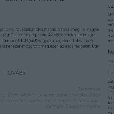
sz
Min
szi
stú
" című rovatunkat olvashatják. Szóval meg kell hagyni,
men
s az új Grincs-film kapcsán. Az előzetesek sem húztak
mag
is CumberBITCH (sic!) vagyok, még Benedict várható
moz
ye is nehezen mozdított meg ezen az esős reggelen. Úgy
Ke
TOVÁBB
Fr
Lal
leg
2
komment
Sm
gy Ervin
Molnár Levente
szinkronkritika
Dóczi
Gan
nfalvi Eszter
Speier Dávid
Gémes Antos
Grincs
tud
Dolmány Bogdányi Korina
kul
(
20