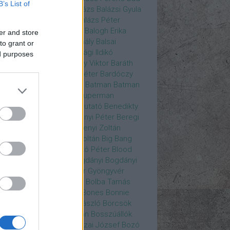
B’s List of
ys
Bajos csajok
bakik
Balázs
Balázsi Gyula
ázs Ági
Balázs Andrea
Balázs Péter
durs Gate 3
Balogh Anna
Balogh Erika
er and store
ogh Mix Stúdió
Balog Mihály
Balsai
to grant or
ika
Bánfalvi Eszter
Bánsági Ildikó
ed purposes
abás Kiss Zoltán
Baradlay Viktor
Baráth
ván
Barát Attia
Barbinek Péter
Bardóczy
la
Bartsch Kata
Básti Juli
Batman
Batman
erman ellen
Batman v Superman
tlejuice
Békés Itala
bemutató
Benedikty
cell
Benkő Péter
Bercsényi Péter
Beregi
er
Bertalan Ágnes
Berzsenyi Zoltán
enczi Árpád
Bezerédi Zoltán
Big Bang
ia Kft.
Blake Lively
Blaskó Péter
Blood
 Wine
Bodrogi Gyula
Bogdányi
Bogdányi
nilla
Bognár Anna
Bognár Gyöngyvér
gnár Tamás
Bognár Zsolt
Bolba Tamás
dog Gábor
Bolla Róbert
Bones
Bonnie
t
Borbás Gabi
Borbély László
Börcsök
kő
Boros Zoltán
Bor Zoltán
Bosszúállók
ár Endre
Both András
Bozai József
Bozó