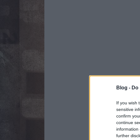
Blog -
Do 
If you wish 
sensitive in
confirm you
continue se
information 
further disc