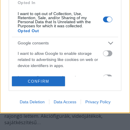
Opted In
I want to opt-out of Collection, Use,
Retention, Sale, and/or Sharing of my
Personal Data that Is Unrelated with the
Purposes for which it was collected.
Opted Out
Google consents
Jurassic World 2: Bukott Birodalom -
I want to allow Google to enable storage
szinkronkritika (spoilermentes)
related to advertising like cookies on web or
device identifiers in apps.
merlinicus
•
2018. június 06.
0
I want to allow my user data to be sent to
CONFIRM
1994-ben még egy Kanári-szigeteken vásárolt
Google for online advertising purposes.
kettőszáznegyvenhétszer másolt, alig látható és még
I want to allow Google to send me
kevésbé hallható videókazetta formájában
personalized advertising.
Data Deletion
Data Access
Privacy Policy
ismerkedtem meg a Jurassic Parkkal. Aztán később,
szinkronnal nézve már helyükre kerültek a dolgok és
I want to allow Google to enable storage
rajongó lettem. Akciófigurák, videójátékok,
related to analytics like cookies on web or
sajátkészítésű…
device identifiers in apps.