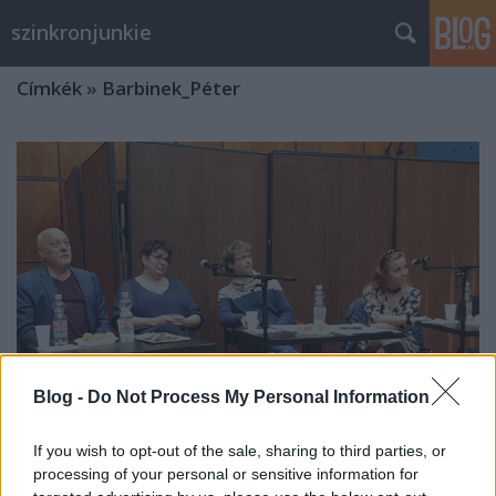
szinkronjunkie
Címkék
»
Barbinek_Péter
Blog -
Do Not Process My Personal Information
If you wish to opt-out of the sale, sharing to third parties, or
processing of your personal or sensitive information for
Amikor Tordy Géza feleségül akarta