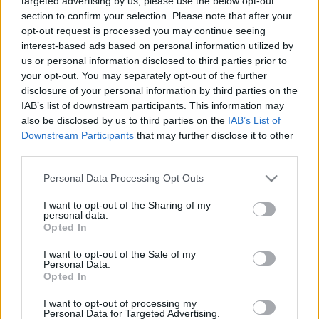
targeted advertising by us, please use the below opt-out
venni Balog Mihályt - szinkronos
section to confirm your selection. Please note that after your
opt-out request is processed you may continue seeing
közönségtalálkozón jártunk
interest-based ads based on personal information utilized by
paddyd
•
2019. április 08.
0
us or personal information disclosed to third parties prior to
your opt-out. You may separately opt-out of the further
disclosure of your personal information by third parties on the
A Szinkronjunkie szerkesztőjeként eltöltött közel két
IAB’s list of downstream participants. This information may
év során rá kellett jönnöm, hogy a szinkronszakma
also be disclosed by us to third parties on the
IAB’s List of
Magyarországon mennyire zárt közeg, ahová
Downstream Participants
that may further disclose it to other
kívülről igen nehéz bejutni, de az, aki részese lesz,
third parties.
ezzel egy második családot szerez magának. A
rendezvények nem fényűző gálákra, hanem sokkal
Please note that this website/app uses one or more Google
Personal Data Processing Opt Outs
inkább…
services and may gather and store information including but
not limited to your visit or usage behaviour. You may click to
I want to opt-out of the Sharing of my
personal data.
grant or deny consent to Google and its third-party tags to
Opted In
use your data for below specified purposes in below Google
consent section.
I want to opt-out of the Sale of my
Personal Data.
Opted In
I want to opt-out of processing my
Personal Data for Targeted Advertising.