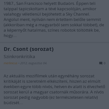
1987., San Francisco helyett Budaörs. Éppen teli
talppal tapicskoltam a tévé kapcsolóján, amikor
valahogy véletlenül bejöhetett a Sky Channel.
Angolul ment, nyilván nem értettem belőle semmit
(akkoriban még a magyarból sem sokkal többet), de
a képernyőt hatalmas, színes robotok töltötték be,
hogy…
Dr. Csont (sorozat)
Szinkronkritika
merlinicus
•
2012. augusztus 04.
0
Az aktuális mozifilmek után egynéhány sorozat
kritikáját is szeretném elkészíteni, hiszen az elmúlt
években egyre több nívós, hetven év alatt is élvezhető
sorozat kerül a magyar csatornák műsorára. A nívós
sorozat pedig nagyobb (ez természetesen relatív)
büdzsét…