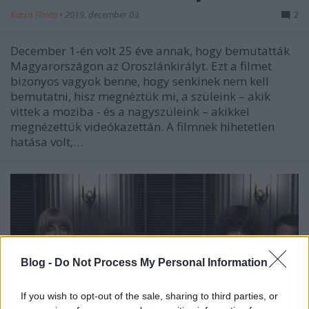
Karsa Tímea
•
2019. december 03.
2
December 1-én volt 25 éve annak, hogy bemutatták
Magyarországon az Oroszlánkirályt. Ezt a filmet
bizonyos vagyok benne, hogy senkinek nem kell
bemutatni, hisz megnéztük mi, a szüleink – akik
vittek a moziba - és a nagyszüleink – akikkel
megnézettük videókazettán. A filmnek hihetetlen
hatása volt,…
Blog -
Do Not Process My Personal Information
If you wish to opt-out of the sale, sharing to third parties, or