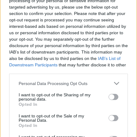
processing of your personal or sensitive information for
targeted advertising by us, please use the below opt-out
section to confirm your selection. Please note that after your
opt-out request is processed you may continue seeing
interest-based ads based on personal information utilized by
7 jelenet a ma 40 éves HAIR-ből, amit
us or personal information disclosed to third parties prior to
your opt-out. You may separately opt-out of the further
sosem felejtünk
disclosure of your personal information by third parties on the
IAB’s list of downstream participants. This information may
paddyd
•
2019. március 13.
28
also be disclosed by us to third parties on the
IAB’s List of
Downstream Participants
that may further disclose it to other
Alapvetően nem tartoznak a kedvenceim közé a
third parties.
megfilmesített musicalek, és nagyon ritka az, hogy
dramaturgiailag értelmét látom a film közbeni
Please note that this website/app uses one or more Google
Personal Data Processing Opt Outs
services and may gather and store information including but
dalbetéteknek - ez alól három alkotás képez kivételt.
not limited to your visit or usage behaviour. You may click to
I want to opt-out of the Sharing of my
Ezek pedig a Jézus Krisztus Szupersztár, a Grease és
personal data.
grant or deny consent to Google and its third-party tags to
a Hair, rajtuk nőttem fel, főleg azért, mert…
Opted In
use your data for below specified purposes in below Google
consent section.
I want to opt-out of the Sale of my
Personal Data.
Opted In