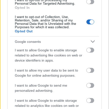
I want to opt-out of processing my
Personal Data for Targeted Advertising.
Opted In
I want to opt-out of Collection, Use,
Retention, Sale, and/or Sharing of my
Personal Data that Is Unrelated with the
Purposes for which it was collected.
Opted Out
Google consents
I want to allow Google to enable storage
related to advertising like cookies on web or
60 éves a Csipkerózsika
device identifiers in apps.
Karsa Tímea
•
2019. január 29.
0
I want to allow my user data to be sent to
Google for online advertising purposes.
1959. január 29-én mutatták be a Csipkerózsikát,
Walt Disney 16. egész estés rajzfilmjét. A film nagyon
I want to allow Google to send me
sokáig, nyolc éven át készült, hiszen akkoriban még
personalized advertising.
nem létezett számítógépes animáció, így mindent
I want to allow Google to enable storage
kézzel rajzoltak meg. Walt Disney arra törekedett,
related to analytics like cookies on web or
hogy az új hercegnőt ne hasonlíthassák össze…