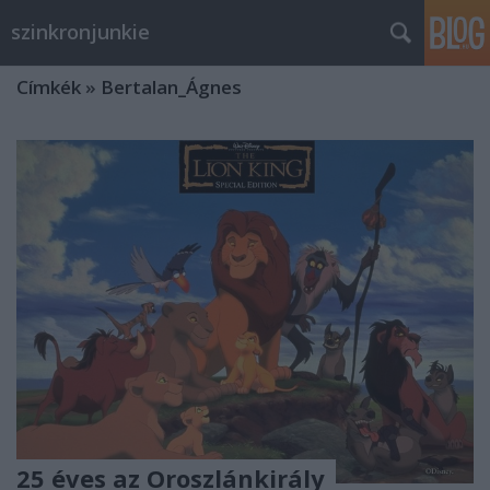
szinkronjunkie
Címkék
»
Bertalan_Ágnes
25 éves az Oroszlánkirály