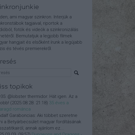
inkronjunkie
den, ami magyar szinkron. Interjúk a
nkronstábok tagjaival, riportok a
dióból, fotók és videók a szinkronizálás
etéről. Bemutatjuk a legjobb filmek
yar hangjait és elsőként írunk a legújabb
is és tévés premierekről.
resés
iss topikok
y35:
@lobster thermidor: Hát igen. Az a
jobb!
(
2025.08.28. 21:18
)
35 éves a
aragd románca
dalf Garaboncias:
Aki többet szeretne
ni a Betyárbecsület magyar fordításának
isszatitkairól, annak ajánlom ez...
25.03.03. 09:57
)
Dungeons and Dragons -