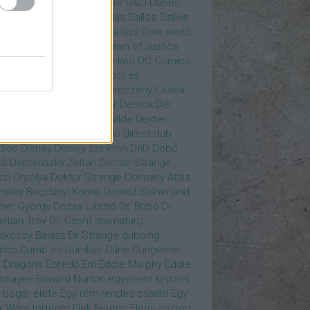
gány Judit
Czvetkó Sándor
D&D
Dabbs
er
Dagobert McChip
Dallas
Dallos Szilvia
yi Krisztián
Dan Fogler
Darázs
Dark world
id Bowie
David Morse
Dawn of Justice
s of Future Past
Da Vinci-kód
DC Comics
adpool
deadpool
Deadpool és
zsomák
Dead To Me
Debreczeny Csaba
 királynője
Denevérember
Derrick
Dér
lt
Dévai Balázs
Devora Wilde
Dexter
sőffy Rajz Katalin
díjátadó
direct dub
dios
Disney
Disney szinkron
DnD
Dobó
kő
Dobránszky Zoltán
Doctor Strange
zi Orsolya
Doktor Strange
Dolmány Attila
mány Bogdányi Korina
Donald Sutherland
ner György
Dózsa László
Dr. Bubó
Dr.
istian Troy
Dr. Csont
dramaturg
skóczy Balázs
Dr Strange
dubbing
mbo
Dumb és Dumber
Dűne
Dungeons
 Dragons
Ébredő Erő
Eddie Murphy
Eddie
dmayne
Edward Norton
egyetemi képzés
 bogár élete
Egy rém rendes család
Egy
r Wars történet
Elek Ferenc
Elemi ösztön