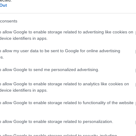
And
Out
Jo
bos
consents
Jak
Cam
o allow Google to enable storage related to advertising like cookies on
Jo
evice identifiers in apps.
Da
Chr
o allow my user data to be sent to Google for online advertising
Chr
s.
Gr
Esz
to allow Google to send me personalized advertising.
Csa
Rób
o allow Google to enable storage related to analytics like cookies on
Atti
evice identifiers in apps.
Cse
Csi
o allow Google to enable storage related to functionality of the website
Cs
Cső
Csu
o allow Google to enable storage related to personalization.
Csu
Sá
o allow Google to enable storage related to security, including