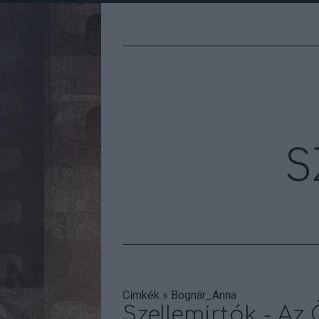
S
Címkék
»
Bognár_Anna
Szellemirtók - Az