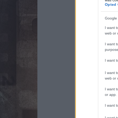
Opted 
Google 
I want t
web or d
I want t
purpose
I want 
I want t
web or d
I want t
or app.
I want t
I want t