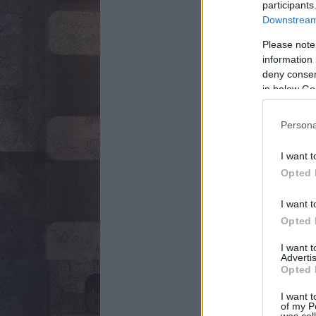
participants
Downstream 
Please note
information 
deny consent
in below Go
Persona
I want t
Opted 
I want t
Opted 
I want 
Advertis
Opted 
I want t
of my P
was col