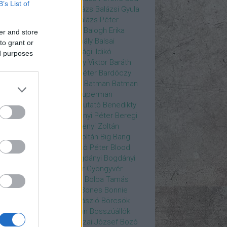
B’s List of
ys
Bajos csajok
bakik
Balázs
Balázsi Gyula
ázs Ági
Balázs Andrea
Balázs Péter
durs Gate 3
Balogh Anna
Balogh Erika
er and store
ogh Mix Stúdió
Balog Mihály
Balsai
to grant or
ika
Bánfalvi Eszter
Bánsági Ildikó
ed purposes
abás Kiss Zoltán
Baradlay Viktor
Baráth
ván
Barát Attia
Barbinek Péter
Bardóczy
la
Bartsch Kata
Básti Juli
Batman
Batman
erman ellen
Batman v Superman
tlejuice
Békés Itala
bemutató
Benedikty
cell
Benkő Péter
Bercsényi Péter
Beregi
er
Bertalan Ágnes
Berzsenyi Zoltán
enczi Árpád
Bezerédi Zoltán
Big Bang
ia Kft.
Blake Lively
Blaskó Péter
Blood
 Wine
Bodrogi Gyula
Bogdányi
Bogdányi
nilla
Bognár Anna
Bognár Gyöngyvér
gnár Tamás
Bognár Zsolt
Bolba Tamás
dog Gábor
Bolla Róbert
Bones
Bonnie
t
Borbás Gabi
Borbély László
Börcsök
kő
Boros Zoltán
Bor Zoltán
Bosszúállók
ár Endre
Both András
Bozai József
Bozó