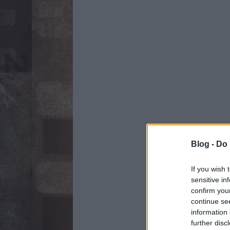
Blog -
Do 
If you wish 
sensitive in
confirm you
continue se
information 
further disc