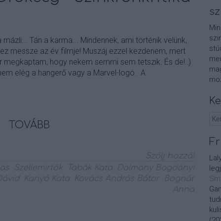
sz
Min
szi
a mázli... Tán a karma... Mindennek, ami történik velünk,
stú
 ez messze az év filmje! Muszáj ezzel kezdenem, mert
men
 megkaptam, hogy nekem semmi sem tetszik. És de! :)
mag
 nem elég a hangerő vagy a Marvel-logó. A
moz
Ke
TOVÁBB
Fr
Szólj hozzá!
Lal
más
Szellemirtók
Tabák Kata
Dolmány Bogdányi
leg
Dávid
Kanyó Kata
Kovács András Bátor
Bognár
Sm
Gan
Anna
tud
kul
(
20