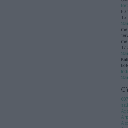
Bet
Fla
16:
Szi
mer
ter
még
17:
Szi
KalE
köt
Ind
Szi
C
007
szű
Agá
Air
Ale