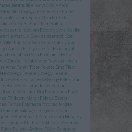
emzés
életműdíj
elhunyt
Előd Álmos
zetes
első bejegyzés
elte
ELTE
Ember
k
emlékezünk
Epres Attila
ER
Erdei
sztián
érdekességek
Esmeralda
eveszett birodalom
Esztergályos Cecília
erem
évforduló
Exek és szeretők
Ezel
a Miller
Fábián István
fallout
Family Guy
agó András
Faragó József
Farkangyal
kas
Farkasházi Réka
Farkasinszky Edit
kas Zsuzsa
Fassbender
Fazekas István
ér Anna
Fehér Tibor
Fekete Ernő Tibor
ete özvegy
Fekete Özvegy
Fekete
duc
Fekete Zoltán
Fék György
Feleki Sári
emelkedés
Feltámadások
Ferenc
ztbaum Béla
fiatal
film
Flintstones
Fodor
más
Földessy Margit
Földes Eszter
des Tamás
Folytassa
fordítás
fordító
d Fairlane kalandjai
Forgács Gábor
gács Péter
Forrest Gump
Forum Hungary
um Hungary Kft.
Frajt Edit
Frakk
Freeman
Füles
Fullajtár Andrea
Fülöp Zsigmond