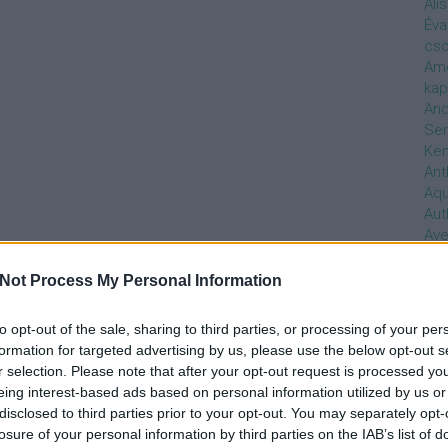
Ali
Éva
cso
Ame
kap
And
Ser
Ken
Ant
Aq
Aut
Ave
Ébr
bos
Not Process My Personal Information
Uni
hal
to opt-out of the sale, sharing to third parties, or processing of your per
Han
formation for targeted advertising by us, please use the below opt-out s
be
r selection. Please note that after your opt-out request is processed y
Not
eing interest-based ads based on personal information utilized by us or
söt
disclosed to third parties prior to your opt-out. You may separately opt-
szo
losure of your personal information by third parties on the IAB’s list of
Bab