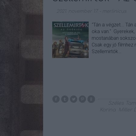
2021. november 17.
-
merlinicus
"Tán a végzet... Tán 
oka van." Gyerekek,
mostanában sokszor
Csak egy jó filmhez
Szellemirtók…
Széles Ta
Korina
Miller 