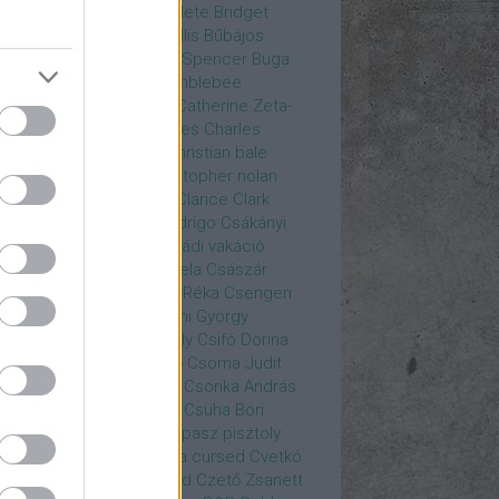
rea
Bozsó Péter
Brian élete
Bridget
nes
Brie Larson
Bruce Willis
Bűbájos
zorkák
Bubik István
Bud Spencer
Buga
ab
bukott birodalom
Bumblebee
eron Diaz
Casablanca
Catherine Zeta-
nes
CD Projekt Red
Charles
Charles
nce
Charmed
Chicago
christian bale
istopher Eccleston
christopher nolan
is Hemsworth
címadás
Clarice
Clark
egg
Columbo
Crespo Rodrigo
Csákányi
ter
Csákányi László
Családi vakáció
nkó Zoltán
Császár Angela
Császár
ert
Cseke Péter
Csellár Réka
Csengeri
la
Csere Ágnes
Cserhalmi György
rnák János
Csiby Gergely
Csifó Dorina
llagok Háborúja
Csodanő
Csoma Judit
omós Mari
Csondor Kata
Csonka András
re Gábor
Csörögi István
Csuha Bori
ha Lajos
Csuja Imre
Csupasz pisztoly
rka László
Csűrös Karola
cursed
Cvetkó
ndor
Cyborg
Czető Roland
Czető Zsanett