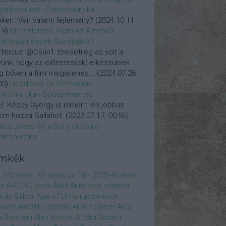
yárbecsület - Szinkronkritika
nkerr:
Van valami fejlemény?
(
2024.10.11.
19
)
Mit Érdemes Tudni Az Amerikai
nkronszínészek Sztrájkjáról?
linicus:
@Csan1: Eredetileg az volt a
vünk, hogy az előzetes(ek) elkészülnek
 bőven a film megjelenés...
(
2024.07.26.
00
)
Deadpool és Rozsomák -
nkronkritika - Spoilermentes
l:
Kézdy György is elment, én jobban
öm hozzá Sallahot.
(
2023.07.17. 00:56
)
iana Jones és a Sors tárcsája -
nkronkritika
ímkék
100 éves
101 kiskutya
18+
2005
40 éves
z
4400
80 éves
Ábel Anita
ace ventura
rdy Gábor
Age of Ultron
agymenok
plane
Aladdin
alapítás
Albert Gábor
Álca
x Borstein
Alex Norton
Alföldi Róbert