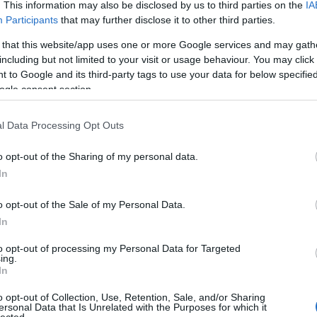
. This information may also be disclosed by us to third parties on the
IA
Bo
Participants
that may further disclose it to other third parties.
Bal
Bal
 that this website/app uses one or more Google services and may gath
Bal
including but not limited to your visit or usage behaviour. You may click 
Món
 to Google and its third-party tags to use your data for below specifi
Bar
ogle consent section.
Ist
Atti
l Data Processing Opt Outs
Sup
Bee
o opt-out of the Sharing of my personal data.
Mar
In
Pét
Bes
o opt-out of the Sale of my Personal Data.
Med
and
In
Tita
to opt-out of processing my Personal Data for Targeted
Bo
ing.
Bol
In
Hun
Eni
o opt-out of Collection, Use, Retention, Sale, and/or Sharing
ersonal Data that Is Unrelated with the Purposes for which it
Bot
lected.