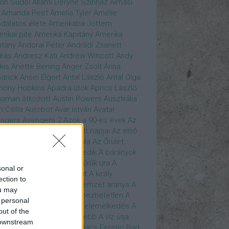
son Sudol
Állami Déryné Színház
Almási
Amanda Peet
Amelia Tyler
Amélie
dálatos élete
Amerikába Jöttem
rikai pite
Amerika Kapitány
Amerika
itány
Andorai Péter
Andrádi Zsanett
rás
Andresz Kati
Andrew Wincott
Andy
kis
Anette Bening
Anger Zsolt
Anna
drick
Ansel Elgort
Antal László
Antal Olga
hony Hopkins
Apádra ütök
Aprics László
uaman
átkozott
Austin Powers
Ausztrália
h Csilla
Autobot
Avar István
Avatar
ngers
Avengers 2
Azok a 90-es évek
Az
edő Erő
Az eljövendő múlt napjai
Az első
szúálló
Az igazság hajnala
Az Őrület
verzumában
Az Utolsó Jedik
A bárányok
lgatnak
A bérgyilkos
A gyűrűk ura
A
sonal or
gya és a Darázs
A hobbit
A király
ection to
széde
A kis hableány
A nemzet aranya
A
ou may
re Dame i toronyőr
A sebezhetetlen
A
 personal
ét lovag
A sötét lovag - Felemelkedés
A
out of the
mszéd nője mindig zöldebb
A víz útja
 downstream
y Driver
Bácskai János
Bács Ferenc
Bad