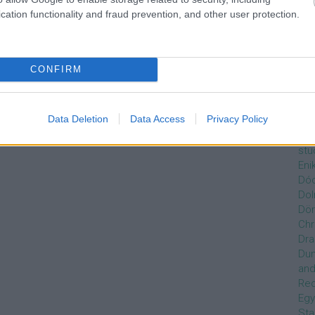
Czi
cation functionality and fraud prevention, and other user protection.
Gre
Dán
Dav
Day
CONFIRM
De
Ro
Dél
Data Deletion
Data Access
Privacy Policy
Zso
Dez
stu
Eni
Dóc
Dol
Dör
Chr
Dra
Du
and
Re
Egy
Sta