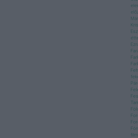
el
elő
Már
Kri
Esz
étt
Ezr
Far
Far
Far
Feh
fek
Pár
Fel
Fes
Ta
Föl
For
For
Fór
film