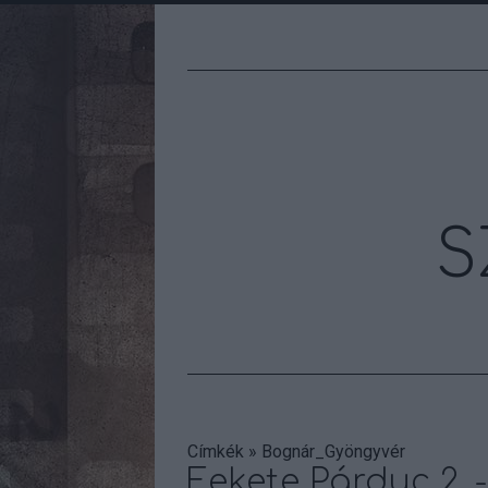
S
Címkék
»
Bognár_Gyöngyvér
Fekete Párduc 2. -