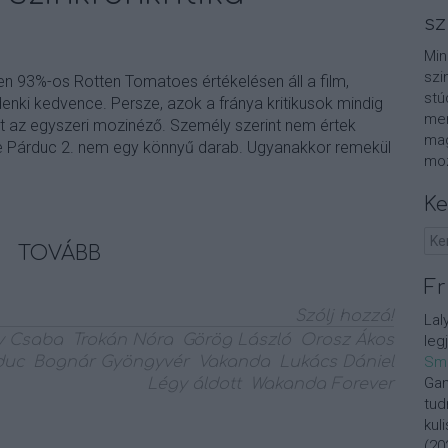
sz
Min
szi
n 93%-os Rotten Tomatoes értékelésen áll a film,
stú
nki kedvence. Persze, azok a fránya kritikusok mindig
men
t az egyszeri mozinéző. Személy szerint nem értek
mag
te Párduc 2. nem egy könnyű darab. Ugyanakkor remekül
moz
Ke
TOVÁBB
Fr
Szólj hozzá!
Lal
y Csaba
Trokán Nóra
Görög László
Orosz Ákos
leg
duc
Bognár Gyöngyvér
Vakanda
Lukács Dániel
Sm
Gan
Légy áldott
Wakanda Forever
tud
kul
(
20