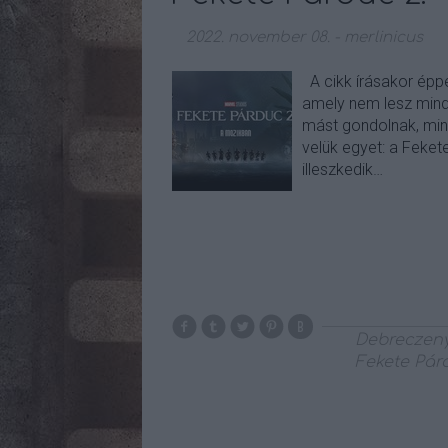
2022. november 08.
-
merlinicus
A cikk írásakor éppe
amely nem lesz minde
mást gondolnak, min
velük egyet: a Feke
illeszkedik…
Debreczen
Fekete Pár