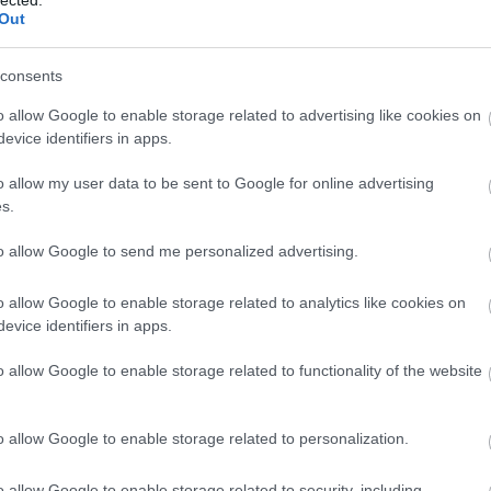
And
Out
Jo
bos
consents
Jak
Cam
o allow Google to enable storage related to advertising like cookies on
Jo
evice identifiers in apps.
Da
Chr
o allow my user data to be sent to Google for online advertising
Chr
s.
Gr
Esz
to allow Google to send me personalized advertising.
Csa
Rób
o allow Google to enable storage related to analytics like cookies on
Atti
evice identifiers in apps.
Cse
Csi
o allow Google to enable storage related to functionality of the website
Cs
Cső
Csu
o allow Google to enable storage related to personalization.
Csu
Sá
o allow Google to enable storage related to security, including