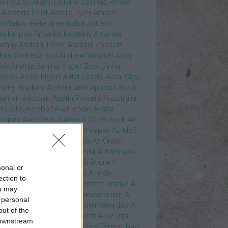
son Sudol
Állami Déryné Színház
Almási
Amanda Peet
Amelia Tyler
Amélie
dálatos élete
Amerikába Jöttem
rikai pite
Amerika kapitány
Amerika
itány
Andorai Péter
Andrádi Zsanett
rás
Andresz Kati
Andrew Wincott
Andy
kis
Anette Bening
Anger Zsolt
Anna
drick
Ansel Elgort
Antal László
Antal Olga
hony Hopkins
Apádra ütök
Aprics László
uaman
átkozott
Austin Powers
Ausztrália
h Csilla
Autobot
Avar István
Avatar
ngers
Avengers 2
Azok a 90-es évek
Az
edő Erő
Az eljövendő múlt napjai
Az első
szúálló
Az igazság hajnala
Az Őrület
verzumában
Az Utolsó Jedik
A bárányok
lgatnak
A bérgyilkos
A gyűrűk ura
A
sonal or
gya és a Darázs
A hobbit
A király
ection to
széde
A kis hableány
A nemzet aranya
A
ou may
re Dame i toronyőr
A sebezhetetlen
A
 personal
ét lovag
A sötét lovag - Felemelkedés
A
out of the
mszéd nője mindig zöldebb
A víz útja
 downstream
y Driver
Bácskai János
Bács Ferenc
Bad