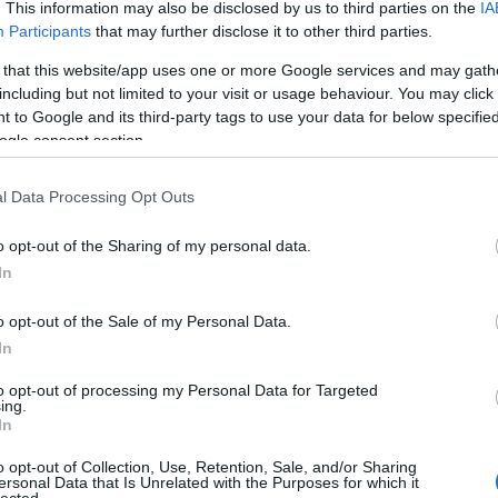
. This information may also be disclosed by us to third parties on the
IA
Bo
Participants
that may further disclose it to other third parties.
Bal
Bal
 that this website/app uses one or more Google services and may gath
Bal
including but not limited to your visit or usage behaviour. You may click 
Món
 to Google and its third-party tags to use your data for below specifi
Bar
ogle consent section.
Ist
Atti
l Data Processing Opt Outs
Sup
Bee
o opt-out of the Sharing of my personal data.
Mar
In
Pét
Bes
o opt-out of the Sale of my Personal Data.
Med
and
In
Tita
to opt-out of processing my Personal Data for Targeted
Bo
ing.
Bol
In
Hun
Eni
o opt-out of Collection, Use, Retention, Sale, and/or Sharing
ersonal Data that Is Unrelated with the Purposes for which it
Bot
lected.