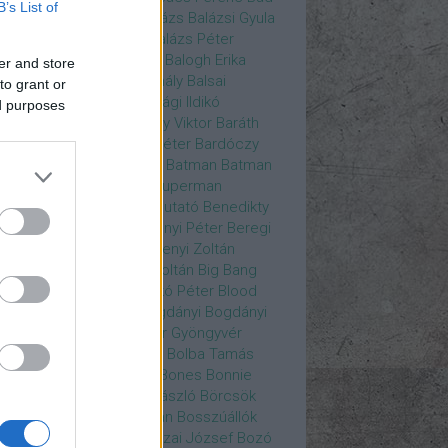
B’s List of
ys
Bajos csajok
bakik
Balázs
Balázsi Gyula
ázs Ági
Balázs Andrea
Balázs Péter
durs Gate 3
Balogh Anna
Balogh Erika
er and store
ogh Mix Stúdió
Balog Mihály
Balsai
to grant or
ika
Bánfalvi Eszter
Bánsági Ildikó
ed purposes
abás Kiss Zoltán
Baradlay Viktor
Baráth
ván
Barát Attia
Barbinek Péter
Bardóczy
la
Bartsch Kata
Básti Juli
Batman
Batman
erman ellen
Batman v Superman
tlejuice
Békés Itala
bemutató
Benedikty
cell
Benkő Péter
Bercsényi Péter
Beregi
er
Bertalan Ágnes
Berzsenyi Zoltán
enczi Árpád
Bezerédi Zoltán
Big Bang
ia Kft.
Blake Lively
Blaskó Péter
Blood
 Wine
Bodrogi Gyula
Bogdányi
Bogdányi
nilla
Bognár Anna
Bognár Gyöngyvér
gnár Tamás
Bognár Zsolt
Bolba Tamás
dog Gábor
Bolla Róbert
Bones
Bonnie
t
Borbás Gabi
Borbély László
Börcsök
kő
Boros Zoltán
Bor Zoltán
Bosszúállók
ár Endre
Both András
Bozai József
Bozó