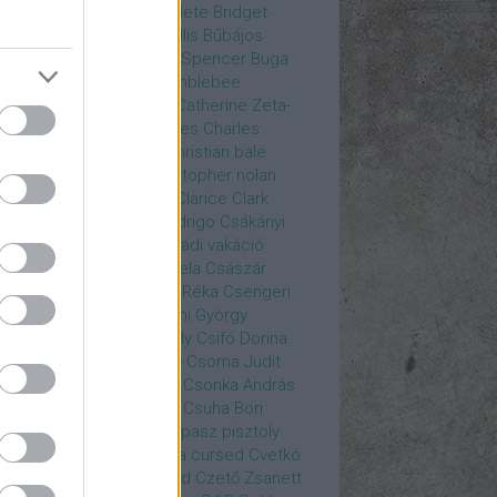
rea
Bozsó Péter
Brian élete
Bridget
nes
Brie Larson
Bruce Willis
Bűbájos
zorkák
Bubik István
Bud Spencer
Buga
ab
bukott birodalom
Bumblebee
eron Diaz
Casablanca
Catherine Zeta-
nes
CD Projekt Red
Charles
Charles
nce
Charmed
Chicago
christian bale
istopher Eccleston
christopher nolan
is Hemsworth
címadás
Clarice
Clark
egg
Columbo
Crespo Rodrigo
Csákányi
ter
Csákányi László
Családi vakáció
nkó Zoltán
Császár Angela
Császár
ert
Cseke Péter
Csellár Réka
Csengeri
la
Csere Ágnes
Cserhalmi György
rnák János
Csiby Gergely
Csifó Dorina
llagok Háborúja
Csodanő
Csoma Judit
omós Mari
Csondor Kata
Csonka András
re Gábor
Csörögi István
Csuha Bori
ha Lajos
Csuja Imre
Csupasz pisztoly
rka László
Csűrös Karola
cursed
Cvetkó
ndor
Cyborg
Czető Roland
Czető Zsanett