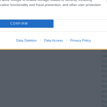
Czi
cation functionality and fraud prevention, and other user protection.
Gre
Dán
Dav
Day
CONFIRM
de
Ro
Dél
Data Deletion
Data Access
Privacy Policy
Zso
Dez
stu
Eni
Dóc
Dol
Dör
Chr
Dra
Du
and
Re
Egy
Sta