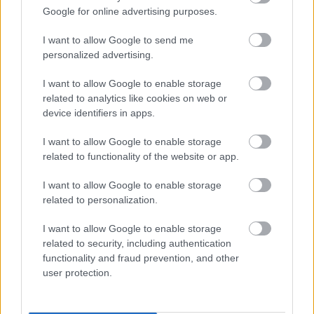
Magyarul csak jóval később, 2010-ben kezdték meg
Google for online advertising purposes.
a folyamatos sugárzását.Az azóta sajnos elhunyt…
I want to allow Google to send me
personalized advertising.
I want to allow Google to enable storage
related to analytics like cookies on web or
device identifiers in apps.
I want to allow Google to enable storage
related to functionality of the website or app.
I want to allow Google to enable storage
related to personalization.
I want to allow Google to enable storage
related to security, including authentication
functionality and fraud prevention, and other
Űrdongó - szinkronkritika -
user protection.
spoilermentes
merlinicus
•
2018. december 20.
4