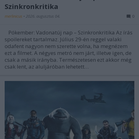
Szinkronkritika
merlinicus
•
2026. augusztus 04.
0
Pókember: Vadonatúj nap – Szinkronkritika Az írás
spoilereket tartalmaz. Július 29-én reggel valaki
odafent nagyon nem szerette volna, ha megnézem
ezt a filmet. A négyes metró nem járt, illetve igen, de
csak a másik irányba. Természetesen ezt akkor még
csak lent, az aluljáróban lehetett…