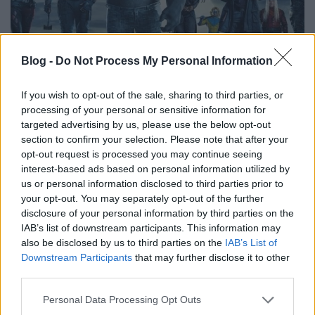
Blog -
Do Not Process My Personal Information
Suicide Squad - Az Öngyilkos Osztag -
If you wish to opt-out of the sale, sharing to third parties, or
Szinkronkritika
processing of your personal or sensitive information for
targeted advertising by us, please use the below opt-out
merlinicus
•
2021. augusztus 02.
0
section to confirm your selection. Please note that after your
opt-out request is processed you may continue seeing
James Gunn nagyon ért a furcsa
interest-based ads based on personal information utilized by
emberekből/lényekből/izékből álló csapatok
us or personal information disclosed to third parties prior to
összetereléséhez, pedig ez a műfaj egyik nehézsége.
your opt-out. You may separately opt-out of the further
Szerencsére a "Miért dolgozik együtt a csapat?
disclosure of your personal information by third parties on the
Hogyan kerülnek össze? Mi tartja őket egyben?"
IAB’s list of downstream participants. This information may
égető kérdésekre már csak az első rész tükrében sem
also be disclosed by us to third parties on the
IAB’s List of
kellett válaszolnia. Ahogy a…
Downstream Participants
that may further disclose it to other
third parties.
Please note that this website/app uses one or more Google
Personal Data Processing Opt Outs
services and may gather and store information including but