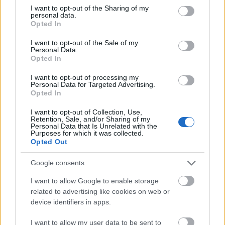
not limited to your visit or usage behaviour. You may click to
I want to opt-out of the Sharing of my
personal data.
grant or deny consent to Google and its third-party tags to
Opted In
use your data for below specified purposes in below Google
consent section.
I want to opt-out of the Sale of my
Personal Data.
Opted In
I want to opt-out of processing my
Personal Data for Targeted Advertising.
Opted In
I want to opt-out of Collection, Use,
Retention, Sale, and/or Sharing of my
Personal Data that Is Unrelated with the
Purposes for which it was collected.
20 éves a Spongyabob Kockanadrág
Opted Out
paddyd
•
2019. május 01.
0
Google consents
“Mindenki kész? - Igenis kapitány!” - nem hiszem,
I want to allow Google to enable storage
hogy be kellene mutatni, honnan idéztem, ugyanis
related to advertising like cookies on web or
képzeljétek, már húsz éve, hogy először hallottuk ezt
device identifiers in apps.
a párbeszédet a tévében! Igaz, akkor még angolul.
I want to allow my user data to be sent to