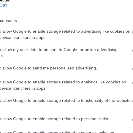
And
Out
Jo
bos
consents
Jak
Cam
o allow Google to enable storage related to advertising like cookies on
Jo
evice identifiers in apps.
Da
Chr
o allow my user data to be sent to Google for online advertising
Chr
s.
Gr
Esz
to allow Google to send me personalized advertising.
Csa
Rób
o allow Google to enable storage related to analytics like cookies on
Atti
evice identifiers in apps.
Cse
Csi
o allow Google to enable storage related to functionality of the website
Cs
Cső
Csu
o allow Google to enable storage related to personalization.
Csu
Sá
o allow Google to enable storage related to security, including