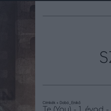
S
Címkék
»
Dobó_Enikő
Te (You) - 1. évad 