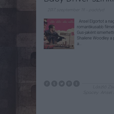
2017. szeptember 19.
-
paddyd
Ansel Elgortot a nag
romantikusabb filmek
Gus-jaként ismerhe
Shailene Woodley a p
a…
László Zso
Spacey
Ansel 