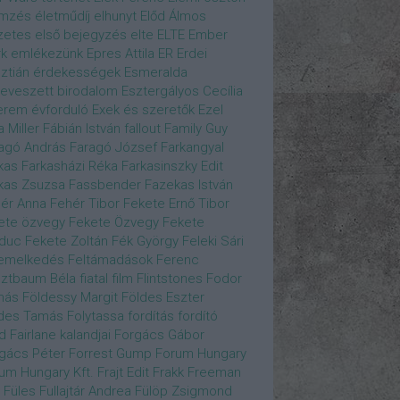
emzés
életműdíj
elhunyt
Előd Álmos
zetes
első bejegyzés
elte
ELTE
Ember
k
emlékezünk
Epres Attila
ER
Erdei
sztián
érdekességek
Esmeralda
eveszett birodalom
Esztergályos Cecília
erem
évforduló
Exek és szeretők
Ezel
a Miller
Fábián István
fallout
Family Guy
agó András
Faragó József
Farkangyal
kas
Farkasházi Réka
Farkasinszky Edit
kas Zsuzsa
Fassbender
Fazekas István
ér Anna
Fehér Tibor
Fekete Ernő Tibor
ete özvegy
Fekete Özvegy
Fekete
duc
Fekete Zoltán
Fék György
Feleki Sári
emelkedés
Feltámadások
Ferenc
ztbaum Béla
fiatal
film
Flintstones
Fodor
más
Földessy Margit
Földes Eszter
des Tamás
Folytassa
fordítás
fordító
d Fairlane kalandjai
Forgács Gábor
gács Péter
Forrest Gump
Forum Hungary
um Hungary Kft.
Frajt Edit
Frakk
Freeman
Füles
Fullajtár Andrea
Fülöp Zsigmond