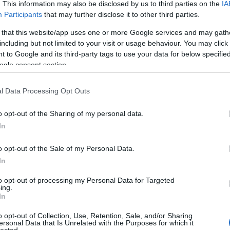
. This information may also be disclosed by us to third parties on the
IA
Bo
Participants
that may further disclose it to other third parties.
Bal
Bal
 that this website/app uses one or more Google services and may gath
Bal
including but not limited to your visit or usage behaviour. You may click 
Món
 to Google and its third-party tags to use your data for below specifi
Bar
ogle consent section.
Ist
Atti
l Data Processing Opt Outs
Sup
Bee
o opt-out of the Sharing of my personal data.
Mar
In
Pét
Bes
o opt-out of the Sale of my Personal Data.
Med
and
In
Tita
to opt-out of processing my Personal Data for Targeted
Bo
ing.
Bol
In
Hun
Eni
o opt-out of Collection, Use, Retention, Sale, and/or Sharing
ersonal Data that Is Unrelated with the Purposes for which it
Bot
lected.