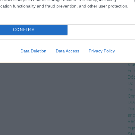
Czi
cation functionality and fraud prevention, and other user protection.
Gre
Dán
Dav
Day
CONFIRM
De
Ro
Dél
Data Deletion
Data Access
Privacy Policy
Zso
Dez
stu
Eni
Dóc
Dol
Dör
Chr
Dra
Du
and
Re
Egy
Sta