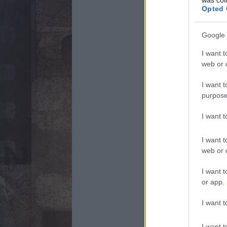
Opted 
Google 
I want t
web or d
I want t
purpose
I want 
I want t
web or d
I want t
or app.
I want t
I want t