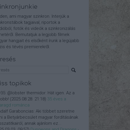
inkronjunkie
den, ami magyar szinkron. Interjúk a
nkronstábok tagjaival, riportok a
dióból, fotók és videók a szinkronizálás
etéről. Bemutatjuk a legjobb filmek
yar hangjait és elsőként írunk a legújabb
is és tévés premierekről.
resés
iss topikok
y35:
@lobster thermidor: Hát igen. Az a
jobb!
(
2025.08.28. 21:18
)
35 éves a
aragd románca
dalf Garaboncias:
Aki többet szeretne
ni a Betyárbecsület magyar fordításának
isszatitkairól, annak ajánlom ez...
25.03.03. 09:57
)
Dungeons and Dragons -