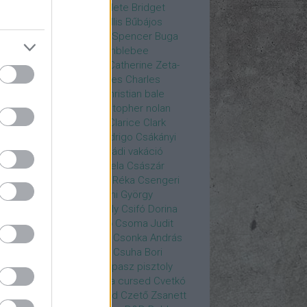
rea
Bozsó Péter
Brian élete
Bridget
nes
Brie Larson
Bruce Willis
Bűbájos
zorkák
Bubik István
Bud Spencer
Buga
ab
bukott birodalom
Bumblebee
eron Diaz
Casablanca
Catherine Zeta-
nes
CD Projekt Red
Charles
Charles
nce
Charmed
Chicago
christian bale
istopher Eccleston
christopher nolan
is Hemsworth
címadás
Clarice
Clark
egg
Columbo
Crespo Rodrigo
Csákányi
ter
Csákányi László
Családi vakáció
nkó Zoltán
Császár Angela
Császár
ert
Cseke Péter
Csellár Réka
Csengeri
la
Csere Ágnes
Cserhalmi György
rnák János
Csiby Gergely
Csifó Dorina
llagok Háborúja
Csodanő
Csoma Judit
omós Mari
Csondor Kata
Csonka András
re Gábor
Csörögi István
Csuha Bori
ha Lajos
Csuja Imre
Csupasz pisztoly
rka László
Csűrös Karola
cursed
Cvetkó
ndor
Cyborg
Czető Roland
Czető Zsanett