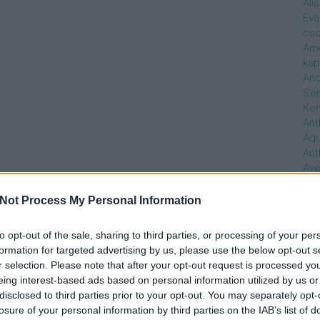
Ali
Éva
cso
Ame
kap
And
Ser
Ken
Ant
Aq
Aut
Ave
Ébr
bos
Not Process My Personal Information
Uni
hal
to opt-out of the sale, sharing to third parties, or processing of your per
Han
formation for targeted advertising by us, please use the below opt-out s
be
r selection. Please note that after your opt-out request is processed y
Not
eing interest-based ads based on personal information utilized by us or
söt
disclosed to third parties prior to your opt-out. You may separately opt-
szo
losure of your personal information by third parties on the IAB’s list of
Bab