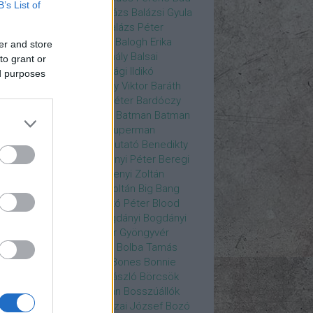
B’s List of
ys
Bajos csajok
bakik
Balázs
Balázsi Gyula
ázs Ági
Balázs Andrea
Balázs Péter
durs Gate 3
Balogh Anna
Balogh Erika
er and store
ogh Mix Stúdió
Balog Mihály
Balsai
to grant or
ika
Bánfalvi Eszter
Bánsági Ildikó
ed purposes
abás Kiss Zoltán
Baradlay Viktor
Baráth
ván
Barát Attia
Barbinek Péter
Bardóczy
la
Bartsch Kata
Básti Juli
Batman
Batman
erman ellen
Batman v Superman
tlejuice
Békés Itala
bemutató
Benedikty
cell
Benkő Péter
Bercsényi Péter
Beregi
er
Bertalan Ágnes
Berzsenyi Zoltán
enczi Árpád
Bezerédi Zoltán
Big Bang
ia Kft.
Blake Lively
Blaskó Péter
Blood
 Wine
Bodrogi Gyula
Bogdányi
Bogdányi
nilla
Bognár Anna
Bognár Gyöngyvér
gnár Tamás
Bognár Zsolt
Bolba Tamás
dog Gábor
Bolla Róbert
Bones
Bonnie
t
Borbás Gabi
Borbély László
Börcsök
kő
Boros Zoltán
Bor Zoltán
Bosszúállók
ár Endre
Both András
Bozai József
Bozó