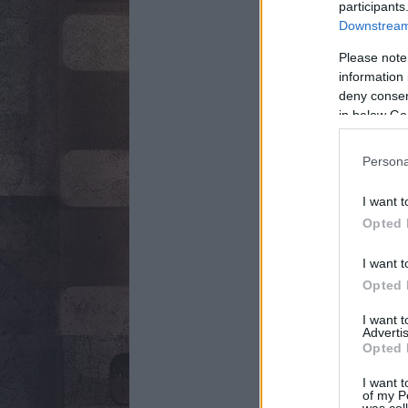
participants
Downstream 
Please note
information 
deny consent
in below Go
Persona
I want t
Opted 
I want t
Opted 
I want 
Advertis
Opted 
I want t
of my P
was col