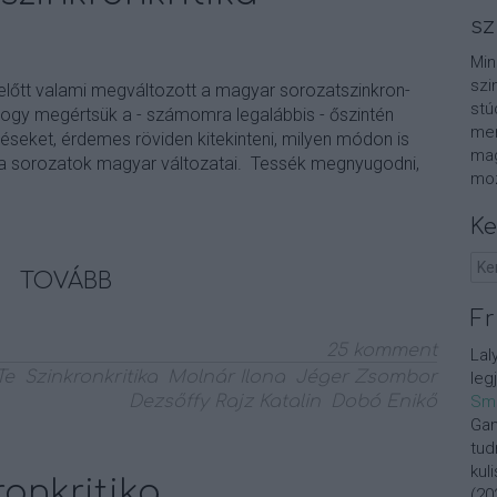
sz
Min
szi
lőtt valami megváltozott a magyar sorozatszinkron-
stú
hogy megértsük a - számomra legalábbis - őszintén
men
seket, érdemes röviden kitekinteni, milyen módon is
mag
 a sorozatok magyar változatai. Tessék megnyugodni,
moz
Ke
TOVÁBB
Fr
25
komment
Lal
Te
Szinkronkritika
Molnár Ilona
Jéger Zsombor
leg
Dezsőffy Rajz Katalin
Dobó Enikő
Sm
Gan
tud
kul
ronkritika
(
20