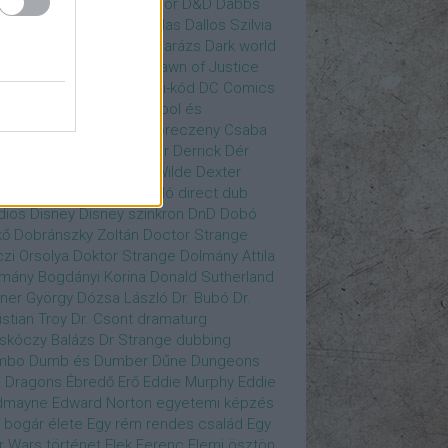
gány Judit
Czvetkó Sándor
D&D
Dabbs
er
Dagobert McChip
Dallas
Dallos Szilvia
yi Krisztián
Dan Fogler
Darázs
Dark world
id Bowie
David Morse
Dawn of Justice
s of Future Past
Da Vinci-kód
DC Comics
adpool
deadpool
Deadpool és
zsomák
Dead To Me
Debreczeny Csaba
 királynője
Denevérember
Derrick
Dér
lt
Dévai Balázs
Devora Wilde
Dexter
sőffy Rajz Katalin
díjátadó
direct dub
dios
Disney
Disney szinkron
DnD
Dobó
kő
Dobránszky Zoltán
Doctor Strange
zi Orsolya
Doktor Strange
Dolmány Attila
mány Bogdányi Korina
Donald Sutherland
ner György
Dózsa László
Dr. Bubó
Dr.
istian Troy
Dr. Csont
dramaturg
skóczy Balázs
Dr Strange
dubbing
mbo
Dumb és Dumber
Dűne
Dungeons
 Dragons
Ébredő Erő
Eddie Murphy
Eddie
dmayne
Edward Norton
egyetemi képzés
 bogár élete
Egy rém rendes család
Egy
r Wars történet
Elek Ferenc
Elemi ösztön