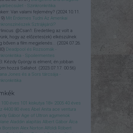
yárbecsület - Szinkronkritika
nkerr:
Van valami fejlemény?
(
2024.10.11.
19
)
Mit Érdemes Tudni Az Amerikai
nkronszínészek Sztrájkjáról?
linicus:
@Csan1: Eredetileg az volt a
vünk, hogy az előzetes(ek) elkészülnek
 bőven a film megjelenés...
(
2024.07.26.
00
)
Deadpool és Rozsomák -
nkronkritika - Spoilermentes
l:
Kézdy György is elment, én jobban
öm hozzá Sallahot.
(
2023.07.17. 00:56
)
iana Jones és a Sors tárcsája -
nkronkritika
ímkék
100 éves
101 kiskutya
18+
2005
40 éves
z
4400
80 éves
Ábel Anita
ace ventura
rdy Gábor
Age of Ultron
agymenok
plane
Aladdin
alapítás
Albert Gábor
Álca
x Borstein
Alex Norton
Alföldi Róbert