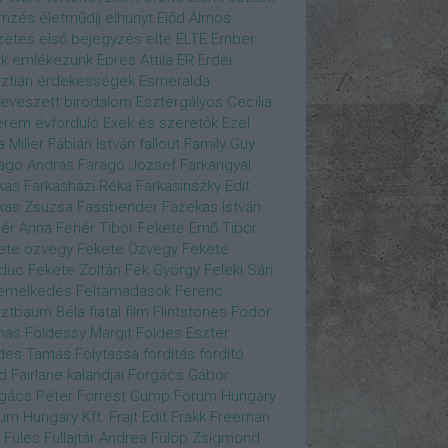
emzés
életműdíj
elhunyt
Előd Álmos
zetes
első bejegyzés
elte
ELTE
Ember
k
emlékezünk
Epres Attila
ER
Erdei
sztián
érdekességek
Esmeralda
eveszett birodalom
Esztergályos Cecília
erem
évforduló
Exek és szeretők
Ezel
a Miller
Fábián István
fallout
Family Guy
agó András
Faragó József
Farkangyal
kas
Farkasházi Réka
Farkasinszky Edit
kas Zsuzsa
Fassbender
Fazekas István
ér Anna
Fehér Tibor
Fekete Ernő Tibor
ete özvegy
Fekete Özvegy
Fekete
duc
Fekete Zoltán
Fék György
Feleki Sári
emelkedés
Feltámadások
Ferenc
ztbaum Béla
fiatal
film
Flintstones
Fodor
más
Földessy Margit
Földes Eszter
des Tamás
Folytassa
fordítás
fordító
d Fairlane kalandjai
Forgács Gábor
gács Péter
Forrest Gump
Forum Hungary
um Hungary Kft.
Frajt Edit
Frakk
Freeman
Füles
Fullajtár Andrea
Fülöp Zsigmond