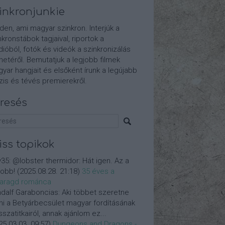
inkronjunkie
den, ami magyar szinkron. Interjúk a
nkronstábok tagjaival, riportok a
dióból, fotók és videók a szinkronizálás
etéről. Bemutatjuk a legjobb filmek
yar hangjait és elsőként írunk a legújabb
is és tévés premierekről.
resés
iss topikok
y35:
@lobster thermidor: Hát igen. Az a
jobb!
(
2025.08.28. 21:18
)
35 éves a
aragd románca
dalf Garaboncias:
Aki többet szeretne
ni a Betyárbecsület magyar fordításának
isszatitkairól, annak ajánlom ez...
25.03.03. 09:57
)
Dungeons and Dragons -