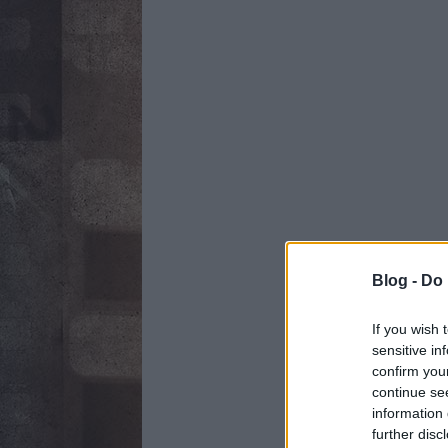
Blog -
Do 
If you wish 
sensitive in
confirm you
continue se
information 
further disc