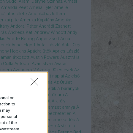
son Sudol
Állami Déryné Színház
Almási
Amanda Peet
Amelia Tyler
Amélie
dálatos élete
Amerikába Jöttem
rikai pite
Amerika Kapitány
Amerika
itány
Andorai Péter
Andrádi Zsanett
rás
Andresz Kati
Andrew Wincott
Andy
kis
Anette Bening
Anger Zsolt
Anna
drick
Ansel Elgort
Antal László
Antal Olga
hony Hopkins
Apádra ütök
Aprics László
uaman
átkozott
Austin Powers
Ausztrália
h Csilla
Autobot
Avar István
Avatar
ngers
Avengers 2
Azok a 90-es évek
Az
edő Erő
Az eljövendő múlt napjai
Az első
szúálló
Az igazság hajnala
Az Őrület
verzumában
Az Utolsó Jedik
A bárányok
lgatnak
A bérgyilkos
A gyűrűk ura
A
sonal or
gya és a Darázs
A hobbit
A király
ection to
széde
A kis hableány
A nemzet aranya
A
ou may
re Dame i toronyőr
A sebezhetetlen
A
 personal
ét lovag
A sötét lovag - Felemelkedés
A
out of the
mszéd nője mindig zöldebb
A víz útja
 downstream
y Driver
Bácskai János
Bács Ferenc
Bad