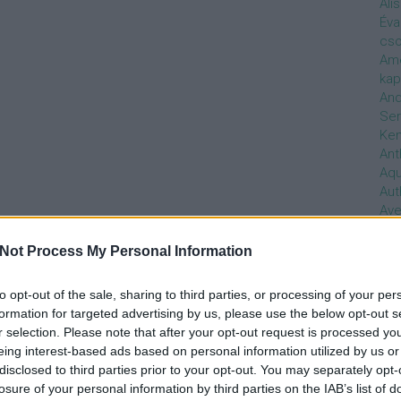
Ali
Éva
cso
Ame
kap
And
Ser
Ken
Ant
Aq
Aut
Ave
Ébr
bos
Not Process My Personal Information
Uni
hal
to opt-out of the sale, sharing to third parties, or processing of your per
Han
formation for targeted advertising by us, please use the below opt-out s
be
r selection. Please note that after your opt-out request is processed y
Not
eing interest-based ads based on personal information utilized by us or
söt
disclosed to third parties prior to your opt-out. You may separately opt-
szo
losure of your personal information by third parties on the IAB’s list of
Bab