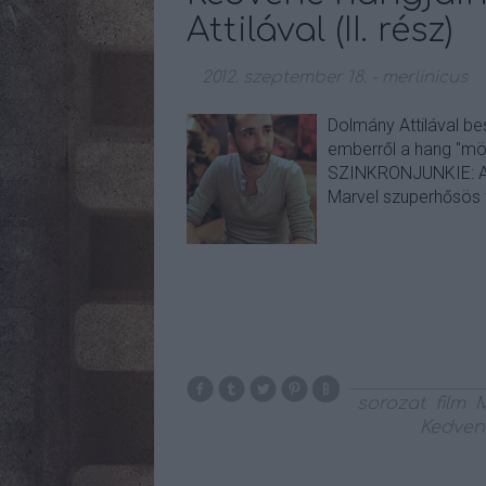
Attilával (II. rész)
2012. szeptember 18.
-
merlinicus
Dolmány Attilával be
emberről a hang "mögö
SZINKRONJUNKIE: A f
Marvel szuperhősös f
sorozat
film
M
Kedven