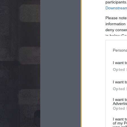
participants
Downstream 
Please note
information 
deny consent
in below Go
Persona
I want t
Opted 
I want t
Opted 
I want 
Advertis
Opted 
I want t
of my P
was col