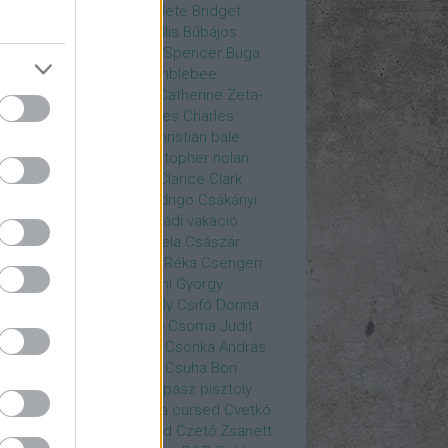
rea
Bozsó Péter
Brian élete
Bridget
nes
Brie Larson
Bruce Willis
Bűbájos
zorkák
Bubik István
Bud Spencer
Buga
ab
bukott birodalom
Bumblebee
eron Diaz
Casablanca
Catherine Zeta-
nes
CD Projekt Red
Charles
Charles
nce
Charmed
Chicago
christian bale
istopher Eccleston
christopher nolan
is Hemsworth
címadás
Clarice
Clark
egg
Columbo
Crespo Rodrigo
Csákányi
ter
Csákányi László
Családi vakáció
nkó Zoltán
Császár Angela
Császár
ert
Cseke Péter
Csellár Réka
Csengeri
la
Csere Ágnes
Cserhalmi György
rnák János
Csiby Gergely
Csifó Dorina
llagok Háborúja
Csodanő
Csoma Judit
omós Mari
Csondor Kata
Csonka András
re Gábor
Csörögi István
Csuha Bori
ha Lajos
Csuja Imre
Csupasz pisztoly
rka László
Csűrös Karola
cursed
Cvetkó
ndor
Cyborg
Czető Roland
Czető Zsanett