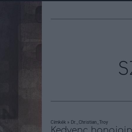
S
Címkék
»
Dr._Christian_Troy
Kedvenc hangjain