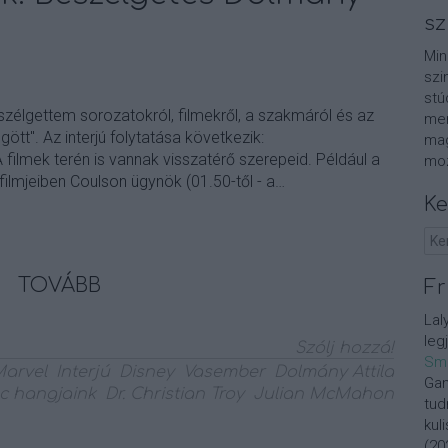
sz
Min
szi
stú
szélgettem sorozatokról, filmekről, a szakmáról és az
men
tt". Az interjú folytatása következik:
mag
ilmek terén is vannak visszatérő szerepeid. Például a
moz
ilmjeiben Coulson ügynök (01.50-től - a…
Ke
TOVÁBB
Fr
Lal
leg
Szólj hozzá!
Sm
arvel
Interjú
Disney
Vasember
Dolmány Attila
Gan
c hangjaink
Dr. Christian Troy
Julian McMahon
tud
kul
(
20