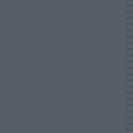
el
elő
Már
Kri
Esz
étt
Ezr
Far
Far
Far
Feh
fek
Pár
Fel
Fes
Ta
Föl
For
For
Fór
film