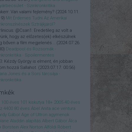
yárbecsület - Szinkronkritika
nkerr:
Van valami fejlemény?
(
2024.10.11.
19
)
Mit Érdemes Tudni Az Amerikai
nkronszínészek Sztrájkjáról?
linicus:
@Csan1: Eredetileg az volt a
vünk, hogy az előzetes(ek) elkészülnek
 bőven a film megjelenés...
(
2024.07.26.
00
)
Deadpool és Rozsomák -
nkronkritika - Spoilermentes
l:
Kézdy György is elment, én jobban
öm hozzá Sallahot.
(
2023.07.17. 00:56
)
iana Jones és a Sors tárcsája -
nkronkritika
ímkék
100 éves
101 kiskutya
18+
2005
40 éves
z
4400
80 éves
Ábel Anita
ace ventura
rdy Gábor
Age of Ultron
agymenok
plane
Aladdin
alapítás
Albert Gábor
Álca
x Borstein
Alex Norton
Alföldi Róbert