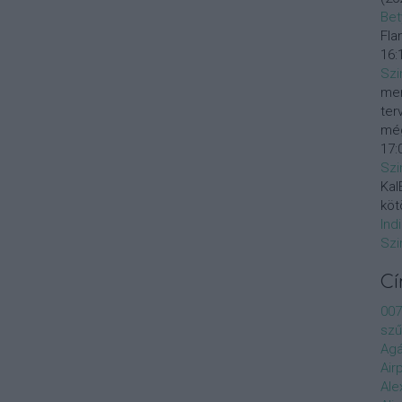
Bet
Fla
16:
Szi
mer
ter
még
17:
Szi
KalE
köt
Ind
Szi
C
007
szű
Agá
Air
Ale