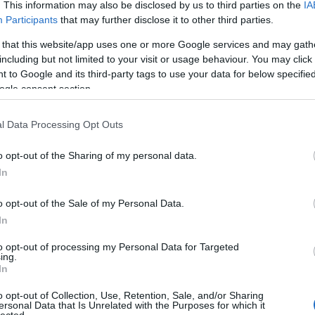
. This information may also be disclosed by us to third parties on the
IA
Bo
Participants
that may further disclose it to other third parties.
Bal
Bal
 that this website/app uses one or more Google services and may gath
Bal
including but not limited to your visit or usage behaviour. You may click 
Món
 to Google and its third-party tags to use your data for below specifi
Bar
ogle consent section.
Ist
Atti
l Data Processing Opt Outs
Sup
Bee
o opt-out of the Sharing of my personal data.
Mar
In
Pét
Bes
o opt-out of the Sale of my Personal Data.
Med
and
In
Tita
to opt-out of processing my Personal Data for Targeted
Bo
ing.
Bol
In
Hun
Eni
o opt-out of Collection, Use, Retention, Sale, and/or Sharing
ersonal Data that Is Unrelated with the Purposes for which it
Bot
lected.