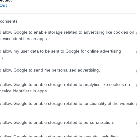
And
Out
Jo
bos
consents
Jak
Cam
o allow Google to enable storage related to advertising like cookies on
Jo
evice identifiers in apps.
Da
Chr
o allow my user data to be sent to Google for online advertising
Chr
s.
Gr
Esz
to allow Google to send me personalized advertising.
Csa
Rób
o allow Google to enable storage related to analytics like cookies on
Atti
evice identifiers in apps.
Cse
Csi
o allow Google to enable storage related to functionality of the website
Cs
Cső
Csu
o allow Google to enable storage related to personalization.
Csu
Sá
o allow Google to enable storage related to security, including