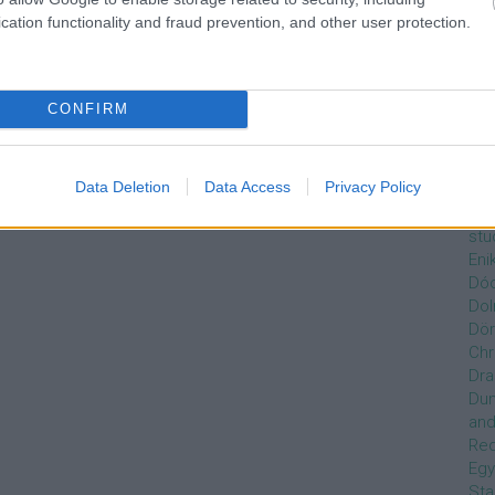
Czi
cation functionality and fraud prevention, and other user protection.
Gre
Dán
Dav
Day
CONFIRM
de
Ro
Dél
Data Deletion
Data Access
Privacy Policy
Zso
Dez
stu
Eni
Dóc
Dol
Dör
Chr
Dra
Du
and
Re
Egy
Sta