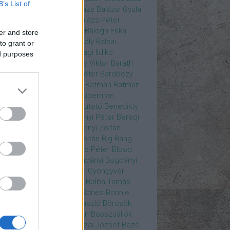
B’s List of
ys
Bajos csajok
bakik
Balázs
Balázsi Gyula
ázs Ági
Balázs Andrea
Balázs Péter
durs Gate 3
Balogh Anna
Balogh Erika
er and store
ogh Mix Stúdió
Balog Mihály
Balsai
to grant or
ika
Bánfalvi Eszter
Bánsági Ildikó
ed purposes
abás Kiss Zoltán
Baradlay Viktor
Baráth
ván
Barát Attia
Barbinek Péter
Bardóczy
la
Bartsch Kata
Básti Juli
Batman
Batman
erman ellen
Batman v Superman
tlejuice
Békés Itala
bemutató
Benedikty
cell
Benkő Péter
Bercsényi Péter
Beregi
er
Bertalan Ágnes
Berzsenyi Zoltán
enczi Árpád
Bezerédi Zoltán
Big Bang
ia Kft.
Blake Lively
Blaskó Péter
Blood
 Wine
Bodrogi Gyula
Bogdányi
Bogdányi
nilla
Bognár Anna
Bognár Gyöngyvér
gnár Tamás
Bognár Zsolt
Bolba Tamás
dog Gábor
Bolla Róbert
Bones
Bonnie
t
Borbás Gabi
Borbély László
Börcsök
kő
Boros Zoltán
Bor Zoltán
Bosszúállók
ár Endre
Both András
Bozai József
Bozó