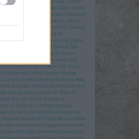
gány Judit
Czvetkó Sándor
D&D
Dabbs
er
Dagobert McChip
Dallas
Dallos Szilvia
yi Krisztián
Dan Fogler
Darázs
Dark world
id Bowie
David Morse
Dawn of Justice
s of Future Past
Da Vinci-kód
DC Comics
adpool
Deadpool
Deadpool és
zsomák
Dead To Me
Debreczeny Csaba
 királynője
Denevérember
Derrick
Dér
lt
Dévai Balázs
Devora Wilde
Dexter
sőffy Rajz Katalin
díjátadó
direct dub
dios
Disney
Disney szinkron
DnD
Dobó
kő
Dobránszky Zoltán
Doctor Strange
zi Orsolya
Doktor Strange
Dolmány Attila
mány Bogdányi Korina
Donald Sutherland
ner György
Dózsa László
Dr. Bubó
Dr.
istian Troy
Dr. Csont
dramaturg
skóczy Balázs
Dr Strange
dubbing
mbo
Dumb és Dumber
Dűne
Dungeons
 Dragons
Ébredő Erő
Eddie Murphy
Eddie
dmayne
Edward Norton
egyetemi képzés
 bogár élete
Egy rém rendes család
Egy
r Wars történet
Elek Ferenc
Elemi ösztön