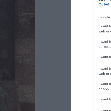
Opted 
Google 
I want t
web or d
I want t
purpose
I want 
I want t
web or d
I want t
or app.
I want t
I want t