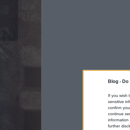
Blog -
Do 
If you wish 
sensitive in
confirm you
continue se
information 
further disc