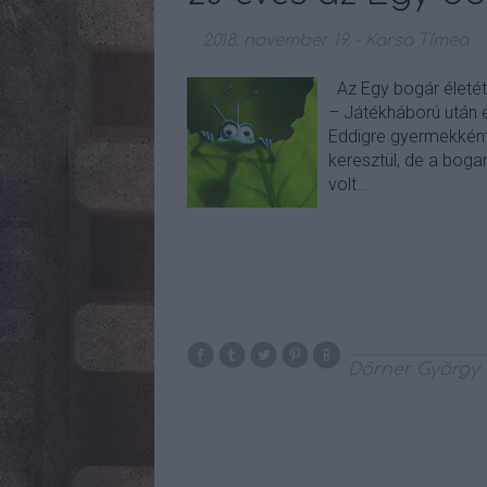
2018. november 19.
-
Karsa Tímea
Az Egy bogár életét
– Játékháború után e
Eddigre gyermekként
keresztül, de a bog
volt…
Dörner György