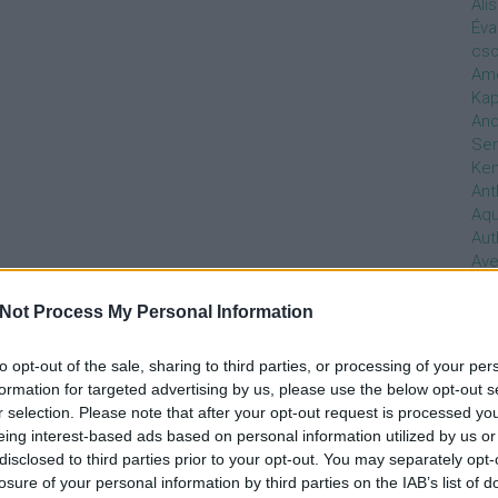
Ali
Éva
cso
Ame
Kap
And
Ser
Ken
Ant
Aq
Aut
Ave
Ébr
bos
Not Process My Personal Information
Uni
hal
to opt-out of the sale, sharing to third parties, or processing of your per
Han
formation for targeted advertising by us, please use the below opt-out s
be
r selection. Please note that after your opt-out request is processed y
Not
eing interest-based ads based on personal information utilized by us or
söt
disclosed to third parties prior to your opt-out. You may separately opt-
szo
losure of your personal information by third parties on the IAB’s list of
Bab