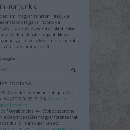
inkronjunkie
den, ami magyar szinkron. Interjúk a
nkronstábok tagjaival, riportok a
dióból, fotók és videók a szinkronizálás
etéről. Bemutatjuk a legjobb filmek
yar hangjait és elsőként írunk a legújabb
is és tévés premierekről.
resés
iss topikok
y35:
@lobster thermidor: Hát igen. Az a
jobb!
(
2025.08.28. 21:18
)
35 éves a
aragd románca
dalf Garaboncias:
Aki többet szeretne
ni a Betyárbecsület magyar fordításának
isszatitkairól, annak ajánlom ez...
25.03.03. 09:57
)
Dungeons and Dragons -