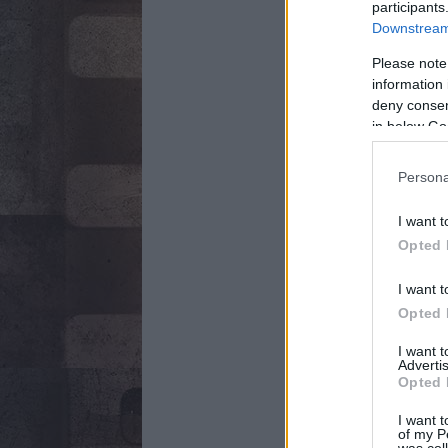
participants
Downstream 
Please note
information 
deny consent
in below Go
Persona
I want t
Opted 
I want t
Opted 
I want 
Advertis
Opted 
I want t
of my P
was col