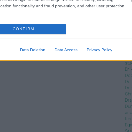
Czi
cation functionality and fraud prevention, and other user protection.
Gre
Dán
Dav
Day
CONFIRM
De
Ro
Dél
Data Deletion
Data Access
Privacy Policy
Zso
Dez
stu
Eni
Dóc
Dol
Dör
Chr
Dra
Du
and
Re
Egy
Sta