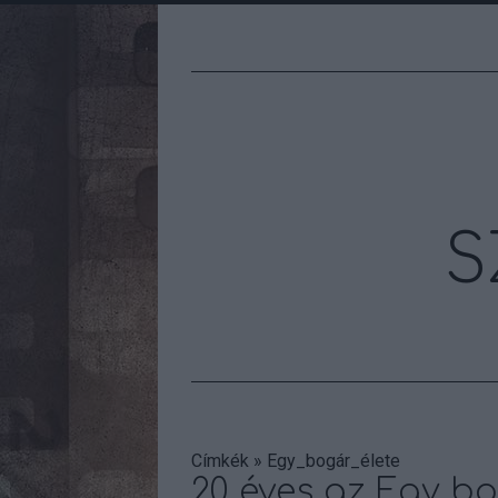
S
Címkék
»
Egy_bogár_élete
20 éves az Egy bo