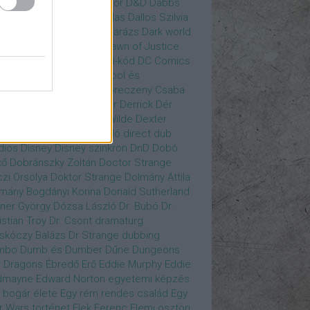
gány Judit
Czvetkó Sándor
D&D
Dabbs
er
Dagobert McChip
Dallas
Dallos Szilvia
yi Krisztián
Dan Fogler
Darázs
Dark world
id Bowie
David Morse
Dawn of Justice
s of Future Past
Da Vinci-kód
DC Comics
adpool
deadpool
Deadpool és
zsomák
Dead To Me
Debreczeny Csaba
 királynője
Denevérember
Derrick
Dér
lt
Dévai Balázs
Devora Wilde
Dexter
sőffy Rajz Katalin
díjátadó
direct dub
dios
Disney
Disney szinkron
DnD
Dobó
kő
Dobránszky Zoltán
Doctor Strange
zi Orsolya
Doktor Strange
Dolmány Attila
mány Bogdányi Korina
Donald Sutherland
ner György
Dózsa László
Dr. Bubó
Dr.
istian Troy
Dr. Csont
dramaturg
skóczy Balázs
Dr Strange
dubbing
mbo
Dumb és Dumber
Dűne
Dungeons
 Dragons
Ébredő Erő
Eddie Murphy
Eddie
dmayne
Edward Norton
egyetemi képzés
 bogár élete
Egy rém rendes család
Egy
r Wars történet
Elek Ferenc
Elemi ösztön