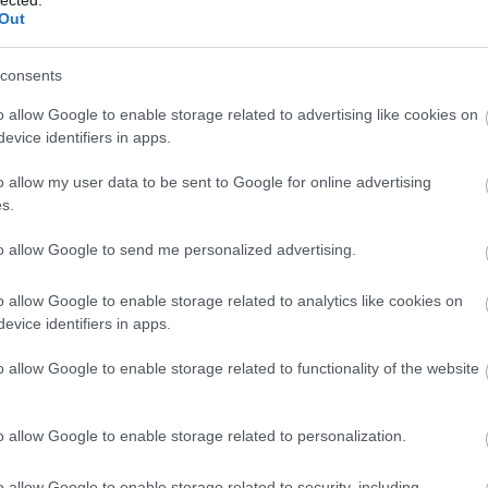
And
Out
Jo
bos
consents
Jak
Cam
o allow Google to enable storage related to advertising like cookies on
Jo
evice identifiers in apps.
Da
Chr
o allow my user data to be sent to Google for online advertising
Chr
s.
Gr
Esz
to allow Google to send me personalized advertising.
Csa
Rób
o allow Google to enable storage related to analytics like cookies on
Atti
evice identifiers in apps.
Cse
Csi
o allow Google to enable storage related to functionality of the website
Cs
Cső
Csu
o allow Google to enable storage related to personalization.
Csu
Sá
o allow Google to enable storage related to security, including