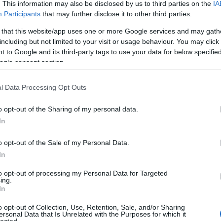
. This information may also be disclosed by us to third parties on the
IA
Bo
Participants
that may further disclose it to other third parties.
Bal
Bal
 that this website/app uses one or more Google services and may gath
Bal
including but not limited to your visit or usage behaviour. You may click 
Món
 to Google and its third-party tags to use your data for below specifi
Bar
ogle consent section.
Ist
Atti
l Data Processing Opt Outs
Sup
Bee
o opt-out of the Sharing of my personal data.
Mar
In
Pét
Bes
o opt-out of the Sale of my Personal Data.
Med
and
In
Tita
to opt-out of processing my Personal Data for Targeted
Bo
ing.
Bol
In
Hun
Eni
o opt-out of Collection, Use, Retention, Sale, and/or Sharing
ersonal Data that Is Unrelated with the Purposes for which it
Bot
lected.