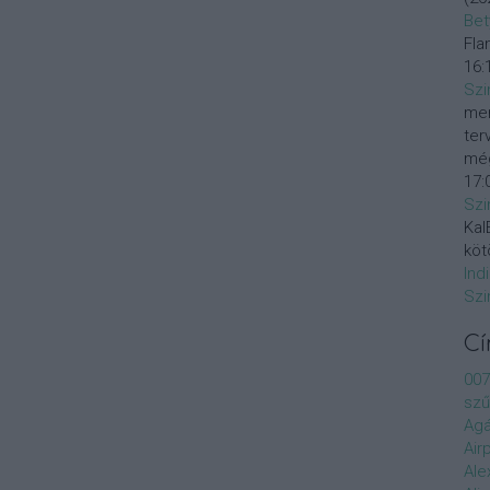
Bet
Fla
16:
Szi
mer
ter
még
17:
Szi
KalE
köt
Ind
Szi
C
007
szű
Agá
Air
Ale