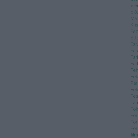
el
elő
Már
Kri
Esz
étt
Ezr
Far
Far
Far
Feh
Fek
Pár
Fel
Fes
Ta
Föl
For
For
Fór
film