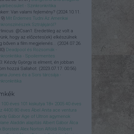
yárbecsület - Szinkronkritika
nkerr:
Van valami fejlemény?
(
2024.10.11.
19
)
Mit Érdemes Tudni Az Amerikai
nkronszínészek Sztrájkjáról?
linicus:
@Csan1: Eredetileg az volt a
vünk, hogy az előzetes(ek) elkészülnek
 bőven a film megjelenés...
(
2024.07.26.
00
)
Deadpool és Rozsomák -
nkronkritika - Spoilermentes
l:
Kézdy György is elment, én jobban
öm hozzá Sallahot.
(
2023.07.17. 00:56
)
iana Jones és a Sors tárcsája -
nkronkritika
ímkék
100 éves
101 kiskutya
18+
2005
40 éves
z
4400
80 éves
Ábel Anita
ace ventura
rdy Gábor
Age of Ultron
agymenok
plane
Aladdin
alapítás
Albert Gábor
Álca
x Borstein
Alex Norton
Alföldi Róbert