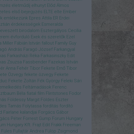
emzés
életműdíj
elhunyt
Előd Álmos
zetes
első bejegyzés
ELTE
elte
Ember
k
emlékezünk
Epres Attila
ER
Erdei
sztián
érdekességek
Esmeralda
eveszett birodalom
Esztergályos Cecília
erem
évforduló
Exek és szeretők
Ezel
a Miller
Fábián István
fallout
Family Guy
agó András
Faragó József
Farkangyal
kas
Farkasházi Réka
Farkasinszky Edit
kas Zsuzsa
Fassbender
Fazekas István
ér Anna
Fehér Tibor
Fekete Ernő Tibor
ete Özvegy
fekete özvegy
Fekete
duc
Fekete Zoltán
Fék György
Feleki Sári
emelkedés
Feltámadások
Ferenc
ztbaum Béla
fiatal
film
Flintstones
Fodor
más
Földessy Margit
Földes Eszter
des Tamás
Folytassa
fordítás
fordító
d Fairlane kalandjai
Forgács Gábor
gács Péter
Forrest Gump
Forum Hungary
um Hungary Kft.
Frajt Edit
Frakk
Freeman
Füles
Fullajtár Andrea
Fülöp Zsigmond