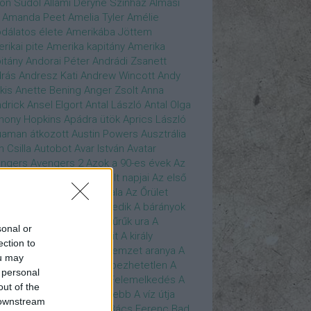
son Sudol
Állami Déryné Színház
Almási
Amanda Peet
Amelia Tyler
Amélie
dálatos élete
Amerikába Jöttem
rikai pite
Amerika kapitány
Amerika
itány
Andorai Péter
Andrádi Zsanett
rás
Andresz Kati
Andrew Wincott
Andy
kis
Anette Bening
Anger Zsolt
Anna
drick
Ansel Elgort
Antal László
Antal Olga
hony Hopkins
Apádra ütök
Aprics László
uaman
átkozott
Austin Powers
Ausztrália
h Csilla
Autobot
Avar István
Avatar
ngers
Avengers 2
Azok a 90-es évek
Az
edő Erő
Az eljövendő múlt napjai
Az első
szúálló
Az igazság hajnala
Az Őrület
verzumában
Az Utolsó Jedik
A bárányok
lgatnak
A bérgyilkos
A gyűrűk ura
A
sonal or
gya és a Darázs
A hobbit
A király
ection to
széde
A kis hableány
A nemzet aranya
A
ou may
re Dame i toronyőr
A sebezhetetlen
A
 personal
ét lovag
A sötét lovag - Felemelkedés
A
out of the
mszéd nője mindig zöldebb
A víz útja
 downstream
y Driver
Bácskai János
Bács Ferenc
Bad