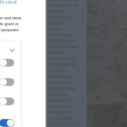
B’s List of
ys
Bajos csajok
bakik
Balázs
Balázsi Gyula
ázs Ági
Balázs Andrea
Balázs Péter
durs Gate 3
Balogh Anna
Balogh Erika
er and store
ogh Mix Stúdió
Balog Mihály
Balsai
to grant or
ika
Bánfalvi Eszter
Bánsági Ildikó
ed purposes
abás Kiss Zoltán
Baradlay Viktor
Baráth
ván
Barát Attia
Barbinek Péter
Bardóczy
la
Bartsch Kata
Básti Juli
Batman
Batman
erman ellen
Batman v Superman
tlejuice
Békés Itala
bemutató
Benedikty
cell
Benkő Péter
Bercsényi Péter
Beregi
er
Bertalan Ágnes
Berzsenyi Zoltán
enczi Árpád
Bezerédi Zoltán
Big Bang
ia Kft.
Blake Lively
Blaskó Péter
Blood
 Wine
Bodrogi Gyula
Bogdányi
Bogdányi
nilla
Bognár Anna
Bognár Gyöngyvér
gnár Tamás
Bognár Zsolt
Bolba Tamás
dog Gábor
Bolla Róbert
Bones
Bonnie
t
Borbás Gabi
Borbély László
Börcsök
kő
Boros Zoltán
Bor Zoltán
Bosszúállók
ár Endre
Both András
Bozai József
Bozó