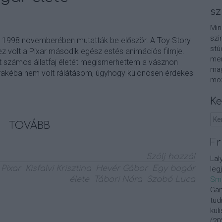
sz
Min
szi
 1998 novemberében mutatták be először. A Toy Story
stú
z volt a Pixar második egész estés animációs filmje.
men
 számos állatfaj életét megismerhettem a vásznon
mag
arakéba nem volt rálátásom, úgyhogy különösen érdekes
moz
Ke
TOVÁBB
Fr
Szólj hozzá!
Lal
Pixar
Kisfalvi Krisztina
Hevér Gábor
Egy bogár
leg
élete
Tábori Nóra
Szabó Luca
Sm
Gan
tud
kul
(
20