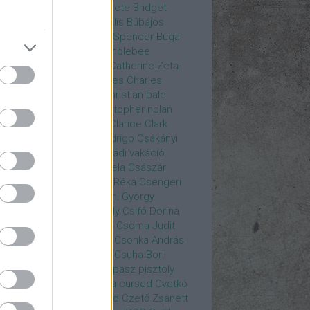
rea
Bozsó Péter
Brian élete
Bridget
nes
Brie Larson
Bruce Willis
Bűbájos
zorkák
Bubik István
Bud Spencer
Buga
ab
bukott birodalom
Bumblebee
eron Diaz
Casablanca
Catherine Zeta-
nes
CD Projekt Red
Charles
Charles
nce
Charmed
Chicago
christian bale
istopher Eccleston
christopher nolan
is Hemsworth
címadás
Clarice
Clark
egg
Columbo
Crespo Rodrigo
Csákányi
ter
Csákányi László
Családi vakáció
nkó Zoltán
Császár Angela
Császár
ert
Cseke Péter
Csellár Réka
Csengeri
la
Csere Ágnes
Cserhalmi György
rnák János
Csiby Gergely
Csifó Dorina
llagok Háborúja
Csodanő
Csoma Judit
omós Mari
Csondor Kata
Csonka András
re Gábor
Csörögi István
Csuha Bori
ha Lajos
Csuja Imre
Csupasz pisztoly
rka László
Csűrös Karola
cursed
Cvetkó
ndor
Cyborg
Czető Roland
Czető Zsanett