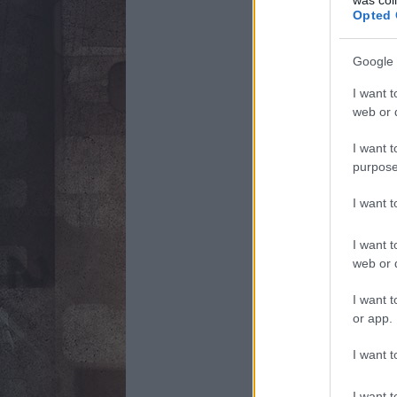
Opted 
Google 
I want t
web or d
I want t
purpose
I want 
I want t
web or d
I want t
or app.
I want t
I want t