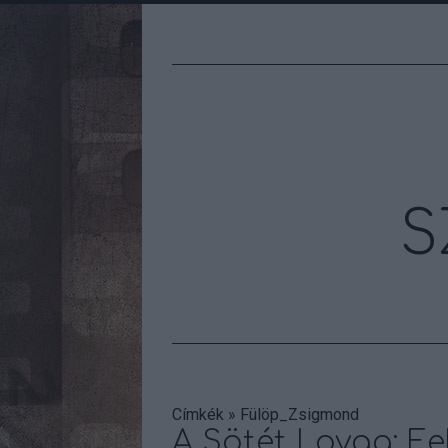
S
Címkék
»
Fülöp_Zsigmond
A Sötét Lovag: F