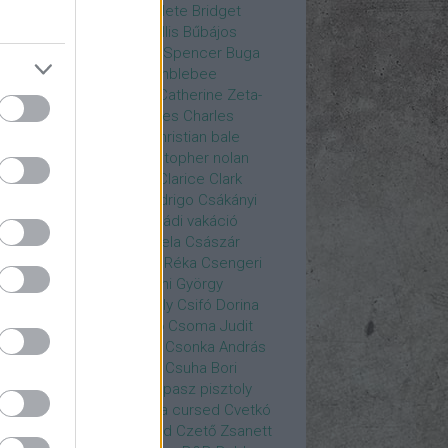
rea
Bozsó Péter
Brian élete
Bridget
nes
Brie Larson
Bruce Willis
Bűbájos
zorkák
Bubik István
Bud Spencer
Buga
ab
bukott birodalom
Bumblebee
eron Diaz
Casablanca
Catherine Zeta-
nes
CD Projekt Red
Charles
Charles
nce
Charmed
Chicago
christian bale
istopher Eccleston
christopher nolan
is Hemsworth
címadás
Clarice
Clark
egg
Columbo
Crespo Rodrigo
Csákányi
ter
Csákányi László
Családi vakáció
nkó Zoltán
Császár Angela
Császár
ert
Cseke Péter
Csellár Réka
Csengeri
la
Csere Ágnes
Cserhalmi György
rnák János
Csiby Gergely
Csifó Dorina
llagok Háborúja
Csodanő
Csoma Judit
omós Mari
Csondor Kata
Csonka András
re Gábor
Csörögi István
Csuha Bori
ha Lajos
Csuja Imre
Csupasz pisztoly
rka László
Csűrös Karola
cursed
Cvetkó
ndor
Cyborg
Czető Roland
Czető Zsanett