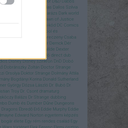
gány Judit
Czvetkó Sándor
D&D
Dabbs
er
Dagobert McChip
Dallas
Dallos Szilvia
yi Krisztián
Dan Fogler
Darázs
Dark world
id Bowie
David Morse
Dawn of Justice
s of Future Past
Da Vinci-kód
DC Comics
adpool
Deadpool
Deadpool és
zsomák
Dead To Me
Debreczeny Csaba
 királynője
Denevérember
Derrick
Dér
lt
Dévai Balázs
Devora Wilde
Dexter
sőffy Rajz Katalin
díjátadó
direct dub
dios
Disney
Disney szinkron
DnD
Dobó
kő
Dobránszky Zoltán
Doctor Strange
zi Orsolya
Doktor Strange
Dolmány Attila
mány Bogdányi Korina
Donald Sutherland
ner György
Dózsa László
Dr. Bubó
Dr.
istian Troy
Dr. Csont
dramaturg
skóczy Balázs
Dr Strange
dubbing
mbo
Dumb és Dumber
Dűne
Dungeons
 Dragons
Ébredő Erő
Eddie Murphy
Eddie
dmayne
Edward Norton
egyetemi képzés
 bogár élete
Egy rém rendes család
Egy
r Wars történet
Elek Ferenc
Elemi ösztön