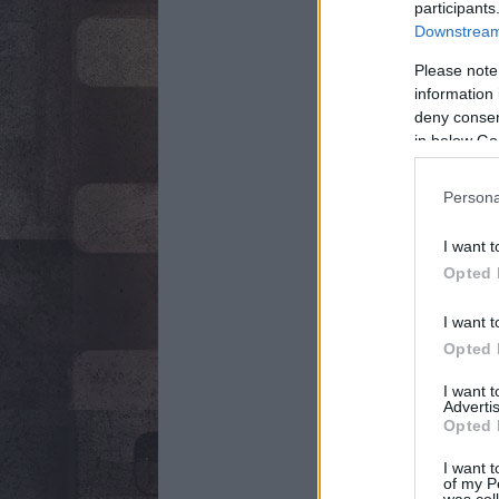
participants
Downstream 
Please note
information 
deny consent
in below Go
Persona
I want t
Opted 
I want t
Opted 
I want 
Advertis
Opted 
I want t
of my P
was col