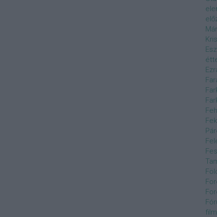
el
elő
Már
Kri
Esz
étt
Ezr
Far
Far
Far
Feh
Fek
Pár
Fel
Fes
Ta
Föl
For
For
Fór
film