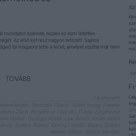
sz
Min
szi
stú
ár mondatot szánnék, hiszen ez nem feltétlen
men
égét. Az első két rész nagyon tetszett. Sajnos
mag
dger) túl magasra tette a lécet, amelyet ezúttal már nem
moz
Ke
TOVÁBB
Fr
Lal
1
komment
leg
elemelkedés
Reviczky Gábor
Sötét lovag
Fekete
Sm
László Zsolt
Bogdányi Titanilla
Fülöp Zsigmond
Gan
őre Gábor
Györgyi Anna
Lux Ádám
Király Attila
tud
János
Széles Tamás
Görög László
Rajkai Zoltán
kul
Welker Gábor
Sörös Sándor
(
20