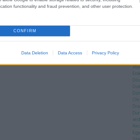
Czi
cation functionality and fraud prevention, and other user protection.
Gre
Dán
Dav
Day
CONFIRM
de
Ro
Dél
Data Deletion
Data Access
Privacy Policy
Zso
Dez
stu
Eni
Dóc
Dol
Dör
Chr
Dra
Du
and
Re
Egy
Sta