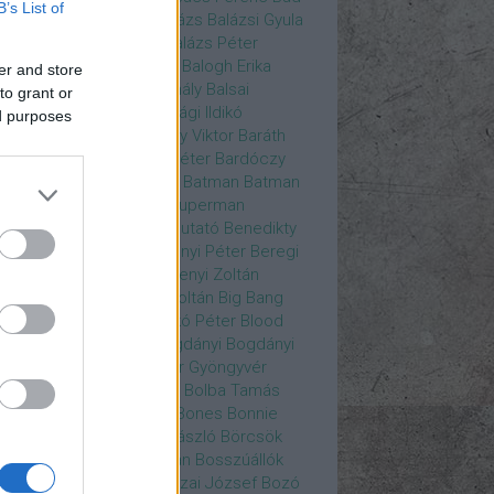
B’s List of
ys
Bajos csajok
bakik
Balázs
Balázsi Gyula
ázs Ági
Balázs Andrea
Balázs Péter
durs Gate 3
Balogh Anna
Balogh Erika
er and store
ogh Mix Stúdió
Balog Mihály
Balsai
to grant or
ika
Bánfalvi Eszter
Bánsági Ildikó
ed purposes
abás Kiss Zoltán
Baradlay Viktor
Baráth
ván
Barát Attia
Barbinek Péter
Bardóczy
la
Bartsch Kata
Básti Juli
Batman
Batman
erman ellen
Batman v Superman
tlejuice
Békés Itala
bemutató
Benedikty
cell
Benkő Péter
Bercsényi Péter
Beregi
er
Bertalan Ágnes
Berzsenyi Zoltán
enczi Árpád
Bezerédi Zoltán
Big Bang
ia Kft.
Blake Lively
Blaskó Péter
Blood
 Wine
Bodrogi Gyula
Bogdányi
Bogdányi
nilla
Bognár Anna
Bognár Gyöngyvér
gnár Tamás
Bognár Zsolt
Bolba Tamás
dog Gábor
Bolla Róbert
Bones
Bonnie
t
Borbás Gabi
Borbély László
Börcsök
kő
Boros Zoltán
Bor Zoltán
Bosszúállók
ár Endre
Both András
Bozai József
Bozó