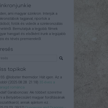
inkronjunkie
den, ami magyar szinkron. Interjúk a
nkronstábok tagjaival, riportok a
dióból, fotók és videók a szinkronizálás
etéről. Bemutatjuk a legjobb filmek
yar hangjait és elsőként írunk a legújabb
is és tévés premierekről.
resés
iss topikok
y35:
@lobster thermidor: Hát igen. Az a
jobb!
(
2025.08.28. 21:18
)
35 éves a
aragd románca
dalf Garaboncias:
Aki többet szeretne
ni a Betyárbecsület magyar fordításának
isszatitkairól, annak ajánlom ez...
25.03.03. 09:57
)
Dungeons and Dragons -