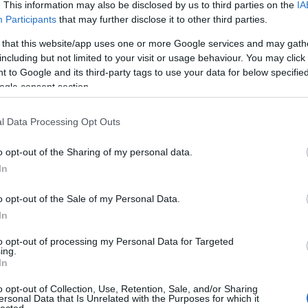
. This information may also be disclosed by us to third parties on the
IA
Bo
Participants
that may further disclose it to other third parties.
Bal
Bal
 that this website/app uses one or more Google services and may gath
Bal
including but not limited to your visit or usage behaviour. You may click 
Món
 to Google and its third-party tags to use your data for below specifi
Bar
ogle consent section.
Ist
Atti
l Data Processing Opt Outs
Sup
Bee
o opt-out of the Sharing of my personal data.
Mar
In
Pét
Bes
o opt-out of the Sale of my Personal Data.
Med
and
In
Tita
to opt-out of processing my Personal Data for Targeted
Bo
ing.
Bol
In
Hun
Eni
o opt-out of Collection, Use, Retention, Sale, and/or Sharing
ersonal Data that Is Unrelated with the Purposes for which it
Bot
lected.