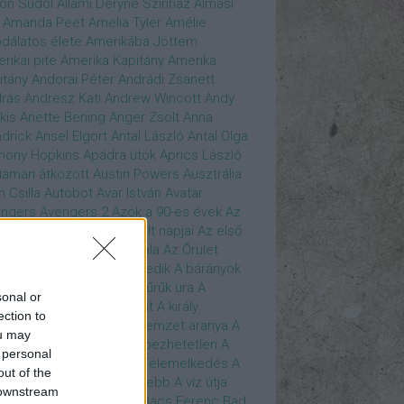
son Sudol
Állami Déryné Színház
Almási
Amanda Peet
Amelia Tyler
Amélie
dálatos élete
Amerikába Jöttem
rikai pite
Amerika Kapitány
Amerika
itány
Andorai Péter
Andrádi Zsanett
rás
Andresz Kati
Andrew Wincott
Andy
kis
Anette Bening
Anger Zsolt
Anna
drick
Ansel Elgort
Antal László
Antal Olga
hony Hopkins
Apádra ütök
Aprics László
uaman
átkozott
Austin Powers
Ausztrália
h Csilla
Autobot
Avar István
Avatar
ngers
Avengers 2
Azok a 90-es évek
Az
edő Erő
Az eljövendő múlt napjai
Az első
szúálló
Az igazság hajnala
Az Őrület
verzumában
Az Utolsó Jedik
A bárányok
lgatnak
A bérgyilkos
A gyűrűk ura
A
sonal or
gya és a Darázs
A hobbit
A király
ection to
széde
A kis hableány
A nemzet aranya
A
ou may
re Dame i toronyőr
A sebezhetetlen
A
 personal
ét lovag
A sötét lovag - Felemelkedés
A
out of the
mszéd nője mindig zöldebb
A víz útja
 downstream
y Driver
Bácskai János
Bács Ferenc
Bad