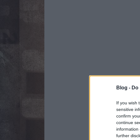
Blog -
Do 
If you wish 
sensitive in
confirm you
continue se
information 
further disc