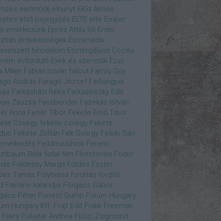
emzés
életműdíj
elhunyt
Előd Álmos
zetes
első bejegyzés
ELTE
elte
Ember
k
emlékezünk
Epres Attila
ER
Erdei
sztián
érdekességek
Esmeralda
eveszett birodalom
Esztergályos Cecília
erem
évforduló
Exek és szeretők
Ezel
a Miller
Fábián István
fallout
Family Guy
agó András
Faragó József
Farkangyal
kas
Farkasházi Réka
Farkasinszky Edit
kas Zsuzsa
Fassbender
Fazekas István
ér Anna
Fehér Tibor
Fekete Ernő Tibor
ete Özvegy
fekete özvegy
Fekete
duc
Fekete Zoltán
Fék György
Feleki Sári
emelkedés
Feltámadások
Ferenc
ztbaum Béla
fiatal
film
Flintstones
Fodor
más
Földessy Margit
Földes Eszter
des Tamás
Folytassa
fordítás
fordító
d Fairlane kalandjai
Forgács Gábor
gács Péter
Forrest Gump
Forum Hungary
um Hungary Kft.
Frajt Edit
Frakk
Freeman
Füles
Fullajtár Andrea
Fülöp Zsigmond