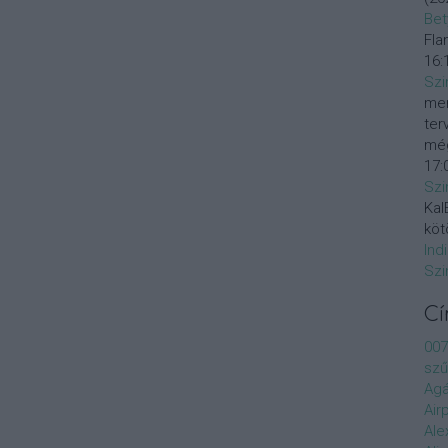
Bet
Fla
16:
Szi
mer
ter
még
17:
Szi
KalE
köt
Ind
Szi
C
007
szű
Agá
Air
Ale