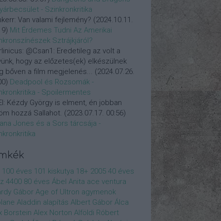
yárbecsület - Szinkronkritika
nkerr:
Van valami fejlemény?
(
2024.10.11.
19
)
Mit Érdemes Tudni Az Amerikai
nkronszínészek Sztrájkjáról?
linicus:
@Csan1: Eredetileg az volt a
vünk, hogy az előzetes(ek) elkészülnek
 bőven a film megjelenés...
(
2024.07.26.
00
)
Deadpool és Rozsomák -
nkronkritika - Spoilermentes
l:
Kézdy György is elment, én jobban
öm hozzá Sallahot.
(
2023.07.17. 00:56
)
iana Jones és a Sors tárcsája -
nkronkritika
ímkék
100 éves
101 kiskutya
18+
2005
40 éves
z
4400
80 éves
Ábel Anita
ace ventura
rdy Gábor
Age of Ultron
agymenok
plane
Aladdin
alapítás
Albert Gábor
Álca
x Borstein
Alex Norton
Alföldi Róbert