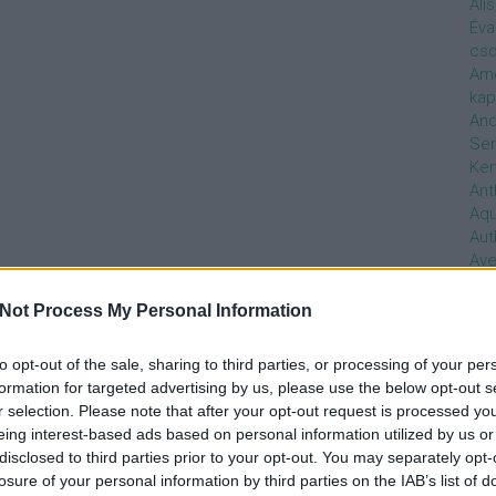
Ali
Éva
cso
Ame
kap
And
Ser
Ken
Ant
Aq
Aut
Ave
Ébr
bos
Not Process My Personal Information
Uni
hal
to opt-out of the sale, sharing to third parties, or processing of your per
Han
formation for targeted advertising by us, please use the below opt-out s
be
r selection. Please note that after your opt-out request is processed y
Not
eing interest-based ads based on personal information utilized by us or
söt
disclosed to third parties prior to your opt-out. You may separately opt-
szo
losure of your personal information by third parties on the IAB’s list of
Bab