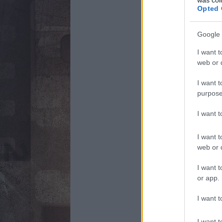
Opted 
Google 
I want t
web or d
I want t
purpose
I want 
I want t
web or d
I want t
or app.
I want t
I want t