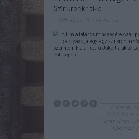
Szinkronkritika
2012. július 26.
-
merlinicus
A film általános minőségére csak p
befolyásolja egy-egy szinkron minős
szerintem Nolan (és a Jokert alakító Le
volt képes…
Batman
F
Ernő Tibor
Epres Attila
Cs
Csernák 