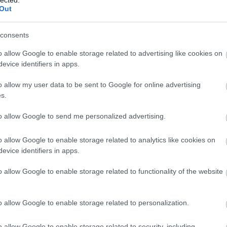
And
Out
Jo
bos
consents
Jak
Cam
o allow Google to enable storage related to advertising like cookies on
Jo
evice identifiers in apps.
Da
Chr
o allow my user data to be sent to Google for online advertising
Chr
s.
Gr
Esz
to allow Google to send me personalized advertising.
Csa
Rób
o allow Google to enable storage related to analytics like cookies on
Atti
evice identifiers in apps.
Cse
Csi
o allow Google to enable storage related to functionality of the website
Cs
Cső
Csu
o allow Google to enable storage related to personalization.
Csu
Sá
o allow Google to enable storage related to security, including