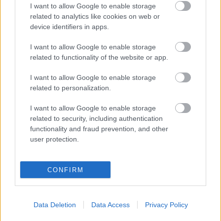
I want to allow Google to enable storage
konkrétan félre lettünk vezetve általuk. Azért ez egy
related to analytics like cookies on web or
erősen tudatos rendezői…
device identifiers in apps.
I want to allow Google to enable storage
related to functionality of the website or app.
I want to allow Google to enable storage
related to personalization.
I want to allow Google to enable storage
related to security, including authentication
functionality and fraud prevention, and other
user protection.
CONFIRM
Data Deletion
Data Access
Privacy Policy