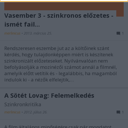
Vasember 3 - szinkronos előzetes -
ismét fail...
merlinicus
•
2013. március 25.
1
Rendszeresen eszembe jut az a költőinek szánt
kérdés, hogy tulajdonképpen miért is készítenek
szinkronizált előzeteseket. Nyilvánvalóan nem
befolyásolják a mozinézői számot annál a filmnél,
amelyik előtt vetítik és - legalábbis, ha magamból
indulok ki - a nézők elfelejtik,…
A Sötét Lovag: Felemelkedés
Szinkronkritika
merlinicus
•
2012. július 26.
1
A film általános minőségére csak pár mondatot