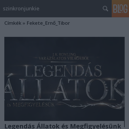
szinkronjunkie
Címkék
»
Fekete_Ernő_Tibor
Legendás Állatok és Megfigyelésünk