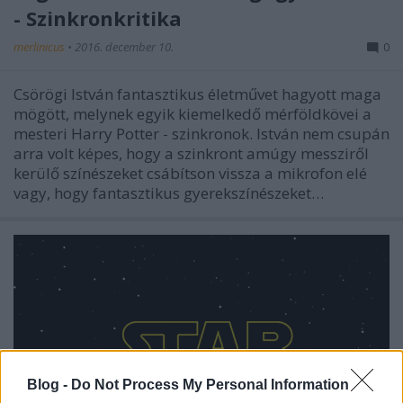
- Szinkronkritika
merlinicus
•
2016. december 10.
0
Csörögi István fantasztikus életművet hagyott maga
mögött, melynek egyik kiemelkedő mérföldkövei a
mesteri Harry Potter - szinkronok. István nem csupán
arra volt képes, hogy a szinkront amúgy messziről
kerülő színészeket csábítson vissza a mikrofon elé
vagy, hogy fantasztikus gyerekszínészeket…
Blog -
Do Not Process My Personal Information