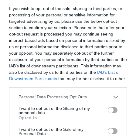
If you wish to opt-out of the sale, sharing to third parties, or
processing of your personal or sensitive information for
targeted advertising by us, please use the below opt-out
section to confirm your selection. Please note that after your
opt-out request is processed you may continue seeing
Star Wars - Az Ébredő Erő -
interest-based ads based on personal information utilized by
szinkronkritika (minimális
us or personal information disclosed to third parties prior to
your opt-out. You may separately opt-out of the further
SPOILEREKKEL)
disclosure of your personal information by third parties on the
merlinicus
•
2015. december 19.
8
IAB’s list of downstream participants. This information may
also be disclosed by us to third parties on the
IAB’s List of
Downstream Participants
that may further disclose it to other
Ezt is megértük! Úgy tűnik, hogy mégsem csak a
third parties.
George Lucas-i úton közelíthető meg a régi Csillagok
háborúja filmek világa. Itt nincsen "visszafelé fejődő"
Please note that this website/app uses one or more Google
Personal Data Processing Opt Outs
technológia, csak a régi ütött-kopott roncsok,
services and may gather and store information including but
jelentősen kevesebb CGI és sokkal több maszk,
not limited to your visit or usage behaviour. You may click to
I want to opt-out of the Sharing of my
personal data.
smink és gumiszörny. De…
grant or deny consent to Google and its third-party tags to
Opted In
use your data for below specified purposes in below Google
consent section.
Interjú Tabák Kata
I want to opt-out of the Sale of my
Personal Data.