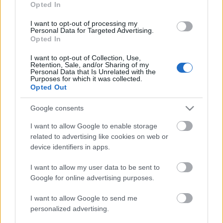
szinkronrendezővel (I. rész)
Opted In
merlinicus
•
2013. szeptember 30.
3
I want to opt-out of processing my
Personal Data for Targeted Advertising.
Opted In
Tabák Kata nevével az utóbbi években egyre
I want to opt-out of Collection, Use,
gyakrabban találkozhatunk a stáblistákon - főleg
Retention, Sale, and/or Sharing of my
mozis szinkronok kapcsán. Legtöbben akkor
Personal Data that Is Unrelated with the
Purposes for which it was collected.
találkozunk vele és munkájával, mikor egy-egy
Opted Out
képregényfilmet nézünk. Személyében egy vidám,
segítőkész és végtelenül profi embert…
Google consents
I want to allow Google to enable storage
Vasember Három – szinkronkritika
related to advertising like cookies on web or
(SPOILERES)
device identifiers in apps.
merlinicus
•
2013. május 12.
1
I want to allow my user data to be sent to
Google for online advertising purposes.
Az első és a második silány előzetes után kicsit félve
I want to allow Google to send me
vártam az egyik legnépszerűbb szuperhős új
personalized advertising.
kalandjait. Az előzetesek azonban nem csupán a
félrefordítások miatt okoztak meglepetéseket –