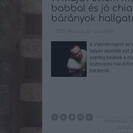
babbal és jó chian
bárányok hallga
2021. február 13.
-
paddyd
A Valentin-napot az 
helyen átvették ezt 
esetleg beülnek a m
észrevenni mai évfor
bárányok…
évforduló
H
Sándo