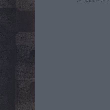
hallgatnak
Ráck