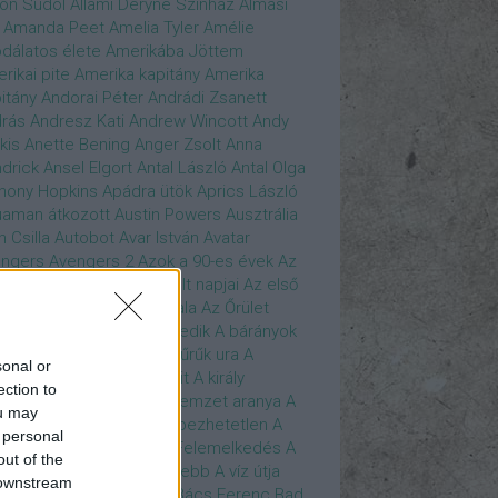
son Sudol
Állami Déryné Színház
Almási
Amanda Peet
Amelia Tyler
Amélie
dálatos élete
Amerikába Jöttem
rikai pite
Amerika kapitány
Amerika
itány
Andorai Péter
Andrádi Zsanett
rás
Andresz Kati
Andrew Wincott
Andy
kis
Anette Bening
Anger Zsolt
Anna
drick
Ansel Elgort
Antal László
Antal Olga
hony Hopkins
Apádra ütök
Aprics László
uaman
átkozott
Austin Powers
Ausztrália
h Csilla
Autobot
Avar István
Avatar
ngers
Avengers 2
Azok a 90-es évek
Az
edő Erő
Az eljövendő múlt napjai
Az első
szúálló
Az igazság hajnala
Az Őrület
verzumában
Az Utolsó Jedik
A bárányok
lgatnak
A bérgyilkos
A gyűrűk ura
A
sonal or
gya és a Darázs
A hobbit
A király
ection to
széde
A kis hableány
A nemzet aranya
A
ou may
re Dame i toronyőr
A sebezhetetlen
A
 personal
ét lovag
A sötét lovag - Felemelkedés
A
out of the
mszéd nője mindig zöldebb
A víz útja
 downstream
y Driver
Bácskai János
Bács Ferenc
Bad