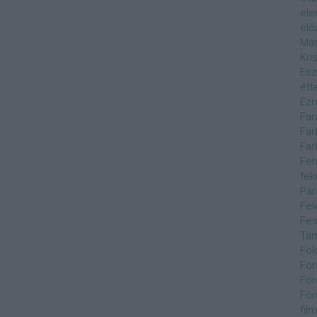
el
elő
Már
Kri
Esz
étt
Ezr
Far
Far
Far
Feh
fek
Pár
Fel
Fes
Ta
Föl
For
For
Fór
film