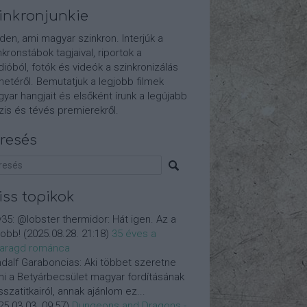
inkronjunkie
den, ami magyar szinkron. Interjúk a
nkronstábok tagjaival, riportok a
dióból, fotók és videók a szinkronizálás
etéről. Bemutatjuk a legjobb filmek
yar hangjait és elsőként írunk a legújabb
is és tévés premierekről.
resés
iss topikok
y35:
@lobster thermidor: Hát igen. Az a
jobb!
(
2025.08.28. 21:18
)
35 éves a
aragd románca
dalf Garaboncias:
Aki többet szeretne
ni a Betyárbecsület magyar fordításának
isszatitkairól, annak ajánlom ez...
25.03.03. 09:57
)
Dungeons and Dragons -