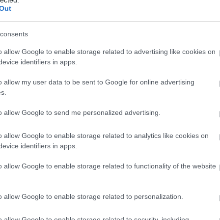
And
Out
Jo
bos
consents
Jak
Cam
o allow Google to enable storage related to advertising like cookies on
Jo
evice identifiers in apps.
Da
Chr
o allow my user data to be sent to Google for online advertising
Chr
s.
Gr
Esz
to allow Google to send me personalized advertising.
Csa
Rób
o allow Google to enable storage related to analytics like cookies on
Atti
evice identifiers in apps.
Cse
Csi
o allow Google to enable storage related to functionality of the website
Cs
Cső
Csu
o allow Google to enable storage related to personalization.
Csu
Sá
o allow Google to enable storage related to security, including