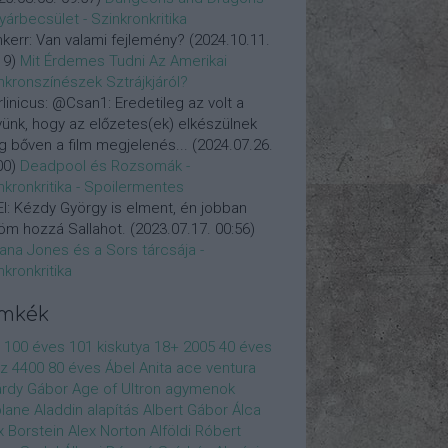
yárbecsület - Szinkronkritika
nkerr:
Van valami fejlemény?
(
2024.10.11.
19
)
Mit Érdemes Tudni Az Amerikai
nkronszínészek Sztrájkjáról?
linicus:
@Csan1: Eredetileg az volt a
vünk, hogy az előzetes(ek) elkészülnek
 bőven a film megjelenés...
(
2024.07.26.
00
)
Deadpool és Rozsomák -
nkronkritika - Spoilermentes
l:
Kézdy György is elment, én jobban
öm hozzá Sallahot.
(
2023.07.17. 00:56
)
iana Jones és a Sors tárcsája -
nkronkritika
ímkék
100 éves
101 kiskutya
18+
2005
40 éves
z
4400
80 éves
Ábel Anita
ace ventura
rdy Gábor
Age of Ultron
agymenok
plane
Aladdin
alapítás
Albert Gábor
Álca
x Borstein
Alex Norton
Alföldi Róbert