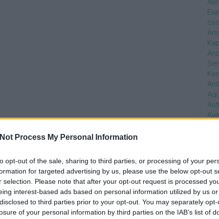
Ali
Éva
cso
Ame
Kap
And
Ser
Ken
Ant
Aq
Aut
Ave
Ébr
bos
Not Process My Personal Information
Uni
hal
to opt-out of the sale, sharing to third parties, or processing of your per
Han
formation for targeted advertising by us, please use the below opt-out s
be
r selection. Please note that after your opt-out request is processed y
Not
eing interest-based ads based on personal information utilized by us or
söt
disclosed to third parties prior to your opt-out. You may separately opt-
szo
losure of your personal information by third parties on the IAB’s list of
Bab