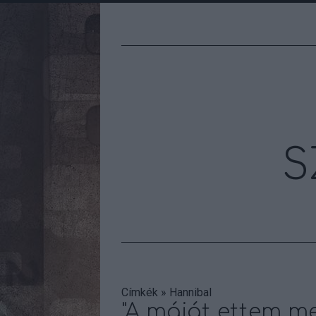
S
Címkék
»
Hannibal
"A máját ettem m