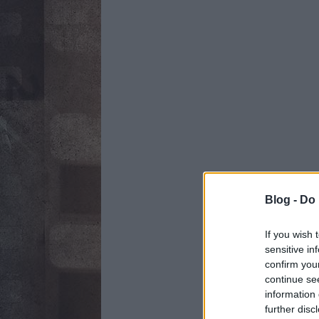
Blog -
Do 
If you wish 
sensitive in
confirm you
continue se
information 
further disc