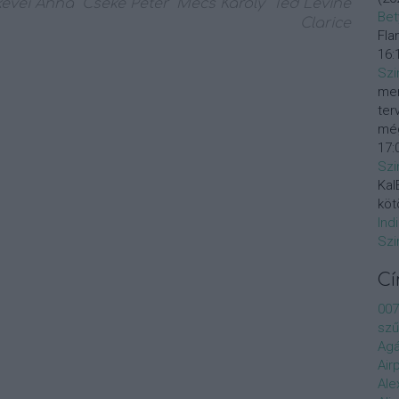
evei Anna
Cseke Péter
Mécs Károly
Ted Levine
Bet
Clarice
Fla
16:
Szi
mer
ter
még
17:
Szi
KalE
köt
Ind
Szi
C
007
szű
Agá
Air
Ale