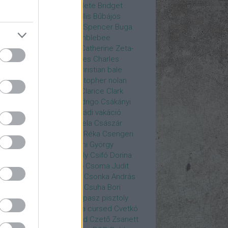
rea
Bozsó Péter
Brian élete
Bridget
nes
Brie Larson
Bruce Willis
Bűbájos
zorkák
Bubik István
Bud Spencer
Buga
ab
bukott birodalom
Bumblebee
eron Diaz
Casablanca
Catherine Zeta-
nes
CD Projekt Red
Charles
Charles
nce
Charmed
Chicago
christian bale
istopher Eccleston
christopher nolan
is Hemsworth
címadás
Clarice
Clark
egg
Columbo
Crespo Rodrigo
Csákányi
ter
Csákányi László
Családi vakáció
nkó Zoltán
Császár Angela
Császár
ert
Cseke Péter
Csellár Réka
Csengeri
la
Csere Ágnes
Cserhalmi György
rnák János
Csiby Gergely
Csifó Dorina
llagok Háborúja
Csodanő
Csoma Judit
omós Mari
Csondor Kata
Csonka András
re Gábor
Csörögi István
Csuha Bori
ha Lajos
Csuja Imre
Csupasz pisztoly
rka László
Csűrös Karola
cursed
Cvetkó
ndor
Cyborg
Czető Roland
Czető Zsanett