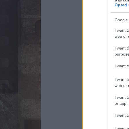
Opted 
Google 
I want t
web or d
I want t
purpose
I want 
I want t
web or d
I want t
or app.
I want t
I want t