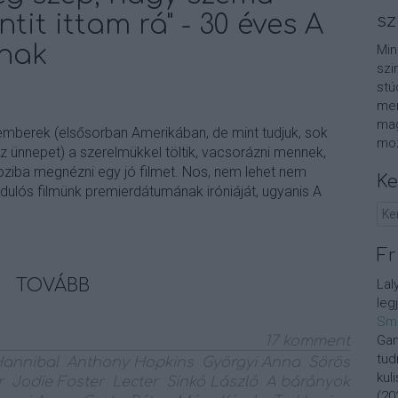
tit ittam rá" - 30 éves A
sz
tnak
Min
szi
stú
men
mag
emberek (elsősorban Amerikában, de mint tudjuk, sok
moz
az ünnepet) a szerelmükkel töltik, vacsorázni mennek,
oziba megnézni egy jó filmet. Nos, nem lehet nem
Ke
dulós filmünk premierdátumának iróniáját, ugyanis A
Fr
TOVÁBB
Lal
leg
Sm
Gan
17
komment
tud
annibal
Anthony Hopkins
Györgyi Anna
Sörös
kul
r
Jodie Foster
Lecter
Sinkó László
A bárányok
(
20