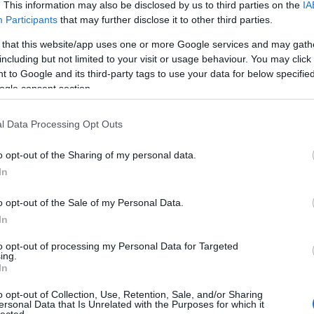
. This information may also be disclosed by us to third parties on the
IA
Bo
Participants
that may further disclose it to other third parties.
Bal
Bal
 that this website/app uses one or more Google services and may gath
Bal
including but not limited to your visit or usage behaviour. You may click 
Món
 to Google and its third-party tags to use your data for below specifi
Bar
ogle consent section.
Ist
Atti
l Data Processing Opt Outs
Sup
Bee
o opt-out of the Sharing of my personal data.
Mar
In
Pét
Bes
o opt-out of the Sale of my Personal Data.
Med
and
In
Tita
to opt-out of processing my Personal Data for Targeted
Bo
ing.
Bol
In
Hun
Eni
o opt-out of Collection, Use, Retention, Sale, and/or Sharing
ersonal Data that Is Unrelated with the Purposes for which it
Bot
lected.