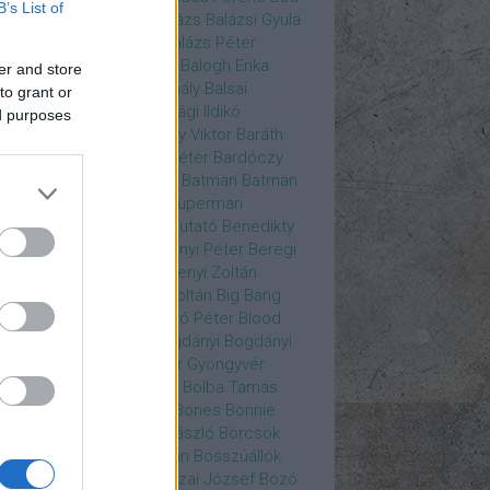
B’s List of
ys
Bajos csajok
bakik
Balázs
Balázsi Gyula
ázs Ági
Balázs Andrea
Balázs Péter
durs Gate 3
Balogh Anna
Balogh Erika
er and store
ogh Mix Stúdió
Balog Mihály
Balsai
to grant or
ika
Bánfalvi Eszter
Bánsági Ildikó
ed purposes
abás Kiss Zoltán
Baradlay Viktor
Baráth
ván
Barát Attia
Barbinek Péter
Bardóczy
la
Bartsch Kata
Básti Juli
Batman
Batman
erman ellen
Batman v Superman
tlejuice
Békés Itala
bemutató
Benedikty
cell
Benkő Péter
Bercsényi Péter
Beregi
er
Bertalan Ágnes
Berzsenyi Zoltán
enczi Árpád
Bezerédi Zoltán
Big Bang
ia Kft.
Blake Lively
Blaskó Péter
Blood
 Wine
Bodrogi Gyula
Bogdányi
Bogdányi
nilla
Bognár Anna
Bognár Gyöngyvér
gnár Tamás
Bognár Zsolt
Bolba Tamás
dog Gábor
Bolla Róbert
Bones
Bonnie
t
Borbás Gabi
Borbély László
Börcsök
kő
Boros Zoltán
Bor Zoltán
Bosszúállók
ár Endre
Both András
Bozai József
Bozó