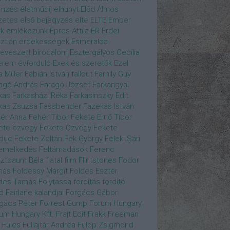
emzés
életműdíj
elhunyt
Előd Álmos
zetes
első bejegyzés
elte
ELTE
Ember
k
emlékezünk
Epres Attila
ER
Erdei
sztián
érdekességek
Esmeralda
eveszett birodalom
Esztergályos Cecília
erem
évforduló
Exek és szeretők
Ezel
a Miller
Fábián István
fallout
Family Guy
agó András
Faragó József
Farkangyal
kas
Farkasházi Réka
Farkasinszky Edit
kas Zsuzsa
Fassbender
Fazekas István
ér Anna
Fehér Tibor
Fekete Ernő Tibor
ete özvegy
Fekete Özvegy
Fekete
duc
Fekete Zoltán
Fék György
Feleki Sári
emelkedés
Feltámadások
Ferenc
ztbaum Béla
fiatal
film
Flintstones
Fodor
más
Földessy Margit
Földes Eszter
des Tamás
Folytassa
fordítás
fordító
d Fairlane kalandjai
Forgács Gábor
gács Péter
Forrest Gump
Forum Hungary
um Hungary Kft.
Frajt Edit
Frakk
Freeman
Füles
Fullajtár Andrea
Fülöp Zsigmond