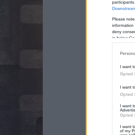
participants
Downstream 
Please note
information 
deny consent
in below Go
Persona
I want t
Opted 
I want t
Opted 
I want 
Advertis
Opted 
I want t
of my P
was col