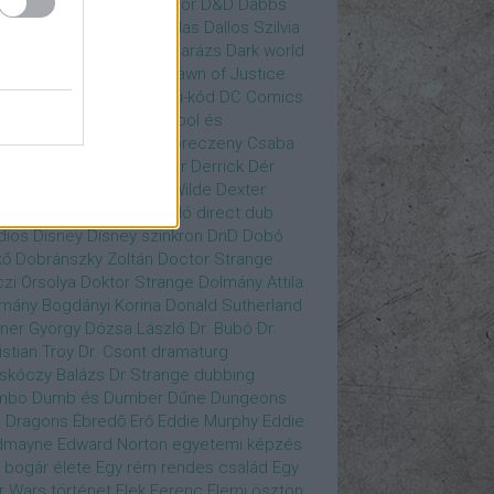
gány Judit
Czvetkó Sándor
D&D
Dabbs
er
Dagobert McChip
Dallas
Dallos Szilvia
yi Krisztián
Dan Fogler
Darázs
Dark world
id Bowie
David Morse
Dawn of Justice
s of Future Past
Da Vinci-kód
DC Comics
adpool
Deadpool
Deadpool és
zsomák
Dead To Me
Debreczeny Csaba
 királynője
Denevérember
Derrick
Dér
lt
Dévai Balázs
Devora Wilde
Dexter
sőffy Rajz Katalin
díjátadó
direct dub
dios
Disney
Disney szinkron
DnD
Dobó
kő
Dobránszky Zoltán
Doctor Strange
zi Orsolya
Doktor Strange
Dolmány Attila
mány Bogdányi Korina
Donald Sutherland
ner György
Dózsa László
Dr. Bubó
Dr.
istian Troy
Dr. Csont
dramaturg
skóczy Balázs
Dr Strange
dubbing
mbo
Dumb és Dumber
Dűne
Dungeons
 Dragons
Ébredő Erő
Eddie Murphy
Eddie
dmayne
Edward Norton
egyetemi képzés
 bogár élete
Egy rém rendes család
Egy
r Wars történet
Elek Ferenc
Elemi ösztön