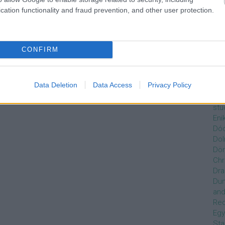
Czi
cation functionality and fraud prevention, and other user protection.
Gre
Dán
Dav
Day
CONFIRM
de
Ro
Dél
Data Deletion
Data Access
Privacy Policy
Zso
Dez
stu
Eni
Dóc
Dol
Dör
Chr
Dra
Du
and
Re
Egy
Sta