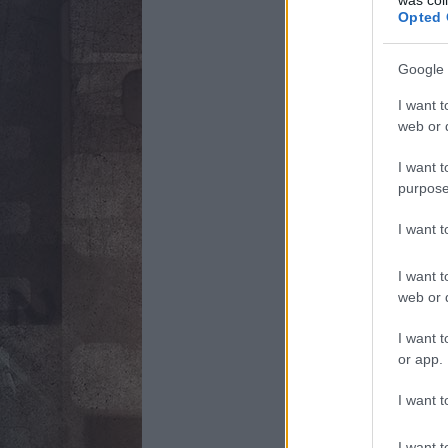
Opted 
Google 
I want t
web or d
I want t
purpose
I want 
I want t
web or d
I want t
or app.
I want t
I want t