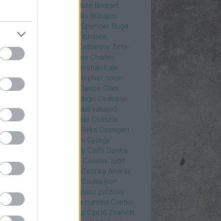
rea
Bozsó Péter
Brian élete
Bridget
nes
Brie Larson
Bruce Willis
Bűbájos
zorkák
Bubik István
Bud Spencer
Buga
ab
bukott birodalom
Bumblebee
eron Diaz
Casablanca
Catherine Zeta-
nes
CD Projekt Red
Charles
Charles
nce
Charmed
Chicago
christian bale
istopher Eccleston
christopher nolan
is Hemsworth
címadás
Clarice
Clark
egg
Columbo
Crespo Rodrigo
Csákányi
ter
Csákányi László
Családi vakáció
nkó Zoltán
Császár Angela
Császár
ert
Cseke Péter
Csellár Réka
Csengeri
la
Csere Ágnes
Cserhalmi György
rnák János
Csiby Gergely
Csifó Dorina
llagok Háborúja
Csodanő
Csoma Judit
omós Mari
Csondor Kata
Csonka András
re Gábor
Csörögi István
Csuha Bori
ha Lajos
Csuja Imre
Csupasz pisztoly
rka László
Csűrös Karola
cursed
Cvetkó
ndor
Cyborg
Czető Roland
Czető Zsanett