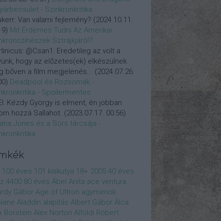
yárbecsület - Szinkronkritika
nkerr:
Van valami fejlemény?
(
2024.10.11.
19
)
Mit Érdemes Tudni Az Amerikai
nkronszínészek Sztrájkjáról?
linicus:
@Csan1: Eredetileg az volt a
vünk, hogy az előzetes(ek) elkészülnek
 bőven a film megjelenés...
(
2024.07.26.
00
)
Deadpool és Rozsomák -
nkronkritika - Spoilermentes
l:
Kézdy György is elment, én jobban
öm hozzá Sallahot.
(
2023.07.17. 00:56
)
iana Jones és a Sors tárcsája -
nkronkritika
ímkék
100 éves
101 kiskutya
18+
2005
40 éves
z
4400
80 éves
Ábel Anita
ace ventura
rdy Gábor
Age of Ultron
agymenok
plane
Aladdin
alapítás
Albert Gábor
Álca
x Borstein
Alex Norton
Alföldi Róbert