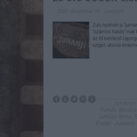
2020. december 15.
-
paddyd
Zulu nyelven a “juman
“számos hatás”-nak l
az őt kérdező rajong
sziget, ahová érdeme
szinkron
Tamás
Kovács
Juhász Anna
Eszter
Jumanji