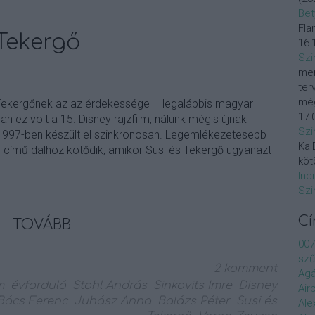
Bet
Fla
 Tekergő
16:
Szi
mer
ter
még
Tekergőnek az az érdekessége – legalábbis magyar
17:
 ez volt a 15. Disney rajzfilm, nálunk mégis újnak
Szi
 1997-ben készült el szinkronosan. Legemlékezetesebb
KalE
te című dalhoz kötődik, amikor Susi és Tekergő ugyanazt
köt
Ind
Szi
C
TOVÁBB
007
szű
2
komment
Agá
m
évforduló
Stohl András
Sinkovits Imre
Disney
Air
Bács Ferenc
Juhász Anna
Balázs Péter
Susi és
Ale