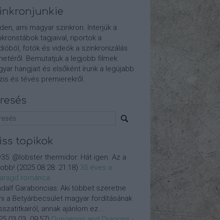
inkronjunkie
den, ami magyar szinkron. Interjúk a
nkronstábok tagjaival, riportok a
dióból, fotók és videók a szinkronizálás
etéről. Bemutatjuk a legjobb filmek
yar hangjait és elsőként írunk a legújabb
is és tévés premierekről.
resés
iss topikok
y35:
@lobster thermidor: Hát igen. Az a
jobb!
(
2025.08.28. 21:18
)
35 éves a
aragd románca
dalf Garaboncias:
Aki többet szeretne
ni a Betyárbecsület magyar fordításának
isszatitkairól, annak ajánlom ez...
25.03.03. 09:57
)
Dungeons and Dragons -