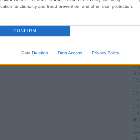
Czi
cation functionality and fraud prevention, and other user protection.
Gre
Dán
Dav
Day
CONFIRM
de
Ro
Dél
Data Deletion
Data Access
Privacy Policy
Zso
Dez
stu
Eni
Dóc
Dol
Dör
Chr
Dra
Du
and
Re
Egy
Sta