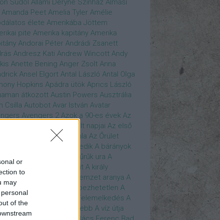
son Sudol
Állami Déryné Színház
Almási
Amanda Peet
Amelia Tyler
Amélie
dálatos élete
Amerikába Jöttem
rikai pite
Amerika kapitány
Amerika
itány
Andorai Péter
Andrádi Zsanett
rás
Andresz Kati
Andrew Wincott
Andy
kis
Anette Bening
Anger Zsolt
Anna
drick
Ansel Elgort
Antal László
Antal Olga
hony Hopkins
Apádra ütök
Aprics László
uaman
átkozott
Austin Powers
Ausztrália
h Csilla
Autobot
Avar István
Avatar
ngers
Avengers 2
Azok a 90-es évek
Az
edő Erő
Az eljövendő múlt napjai
Az első
szúálló
Az igazság hajnala
Az Őrület
verzumában
Az Utolsó Jedik
A bárányok
lgatnak
A bérgyilkos
A gyűrűk ura
A
sonal or
gya és a Darázs
A hobbit
A király
ection to
széde
A kis hableány
A nemzet aranya
A
ou may
re Dame i toronyőr
A sebezhetetlen
A
 personal
ét lovag
A sötét lovag - Felemelkedés
A
out of the
mszéd nője mindig zöldebb
A víz útja
 downstream
y Driver
Bácskai János
Bács Ferenc
Bad