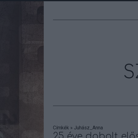
S
Címkék
»
Juhász_Anna
25 éve dobolt elő