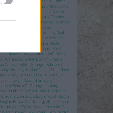
gány Judit
Czvetkó Sándor
D&D
Dabbs
er
Dagobert McChip
Dallas
Dallos Szilvia
yi Krisztián
Dan Fogler
Darázs
Dark world
id Bowie
David Morse
Dawn of Justice
s of Future Past
Da Vinci-kód
DC Comics
adpool
Deadpool
Deadpool és
zsomák
Dead To Me
Debreczeny Csaba
 királynője
Denevérember
Derrick
Dér
lt
Dévai Balázs
Devora Wilde
Dexter
sőffy Rajz Katalin
díjátadó
direct dub
dios
Disney
Disney szinkron
DnD
Dobó
kő
Dobránszky Zoltán
Doctor Strange
zi Orsolya
Doktor Strange
Dolmány Attila
mány Bogdányi Korina
Donald Sutherland
ner György
Dózsa László
Dr. Bubó
Dr.
istian Troy
Dr. Csont
dramaturg
skóczy Balázs
Dr Strange
dubbing
mbo
Dumb és Dumber
Dűne
Dungeons
 Dragons
Ébredő Erő
Eddie Murphy
Eddie
dmayne
Edward Norton
egyetemi képzés
 bogár élete
Egy rém rendes család
Egy
r Wars történet
Elek Ferenc
Elemi ösztön