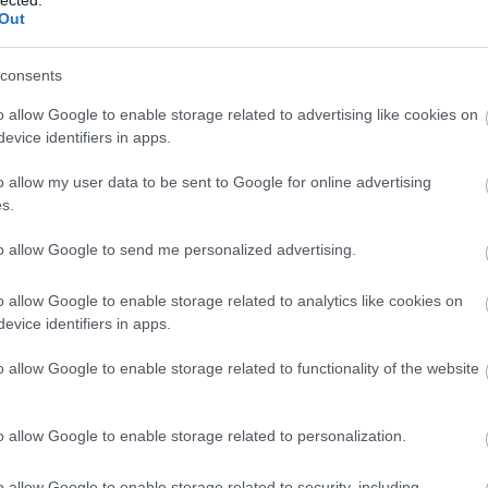
And
Out
Jo
bos
consents
Jak
Cam
o allow Google to enable storage related to advertising like cookies on
Jo
evice identifiers in apps.
Da
Chr
o allow my user data to be sent to Google for online advertising
Chr
s.
Gr
Esz
to allow Google to send me personalized advertising.
Csa
Rób
o allow Google to enable storage related to analytics like cookies on
Atti
evice identifiers in apps.
Cse
Csi
o allow Google to enable storage related to functionality of the website
Cs
Cső
Csu
o allow Google to enable storage related to personalization.
Csu
Sá
o allow Google to enable storage related to security, including