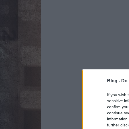
Blog -
Do 
If you wish 
sensitive in
confirm you
continue se
information 
further disc