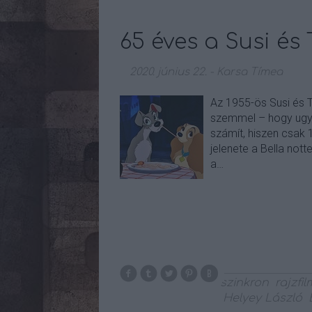
65 éves a Susi és
2020. június 22.
-
Karsa Tímea
Az 1955-ös Susi és 
szemmel – hogy ugyan
számít, hiszen csak
jelenete a Bella not
a…
szinkron
rajzfil
Helyey László