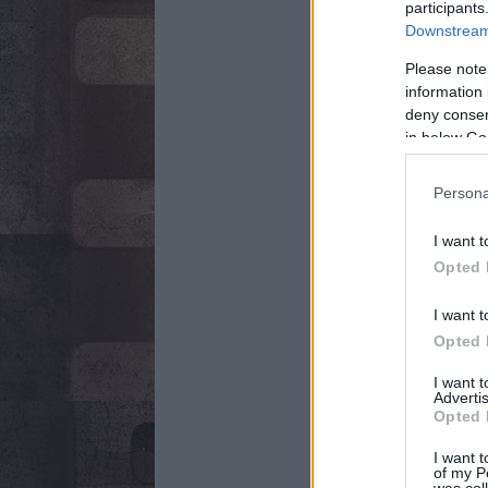
participants
Downstream 
Please note
information 
deny consent
in below Go
Persona
I want t
Opted 
I want t
Opted 
I want 
Advertis
Opted 
I want t
of my P
was col