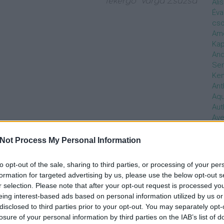
Tekergő
Varga Zsuzsa
Ali
Éva
cso
Ame
Kap
And
Ser
Ken
Ant
Aq
Aut
Ave
Ébr
bos
Not Process My Personal Information
Uni
hal
to opt-out of the sale, sharing to third parties, or processing of your per
Han
formation for targeted advertising by us, please use the below opt-out s
be
r selection. Please note that after your opt-out request is processed y
Not
eing interest-based ads based on personal information utilized by us or
söt
disclosed to third parties prior to your opt-out. You may separately opt-
szo
losure of your personal information by third parties on the IAB’s list of
Bab