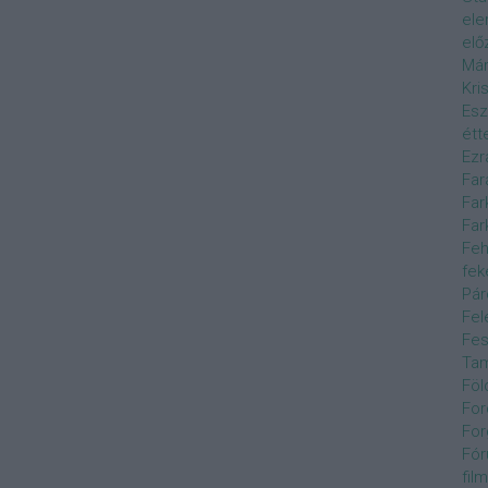
el
elő
Már
Kri
Esz
étt
Ezr
Far
Far
Far
Feh
fek
Pár
Fel
Fes
Ta
Föl
For
For
Fór
film