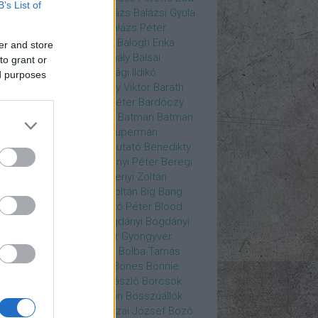
B’s List of
ys
Bajos csajok
bakik
Balázs
Balázsi Gyula
ázs Ági
Balázs Andrea
Balázs Péter
durs Gate 3
Balogh Anna
Balogh Erika
er and store
ogh Mix Stúdió
Balog Mihály
Balsai
to grant or
ika
Bánfalvi Eszter
Bánsági Ildikó
ed purposes
abás Kiss Zoltán
Baradlay Viktor
Baráth
ván
Barát Attia
Barbinek Péter
Bardóczy
la
Bartsch Kata
Básti Juli
Batman
Batman
erman ellen
Batman v Superman
tlejuice
Békés Itala
bemutató
Benedikty
cell
Benkő Péter
Bercsényi Péter
Beregi
er
Bertalan Ágnes
Berzsenyi Zoltán
enczi Árpád
Bezerédi Zoltán
Big Bang
ia Kft.
Blake Lively
Blaskó Péter
Blood
 Wine
Bodrogi Gyula
Bogdányi
Bogdányi
nilla
Bognár Anna
Bognár Gyöngyvér
gnár Tamás
Bognár Zsolt
Bolba Tamás
dog Gábor
Bolla Róbert
Bones
Bonnie
t
Borbás Gabi
Borbély László
Börcsök
kő
Boros Zoltán
Bor Zoltán
Bosszúállók
ár Endre
Both András
Bozai József
Bozó