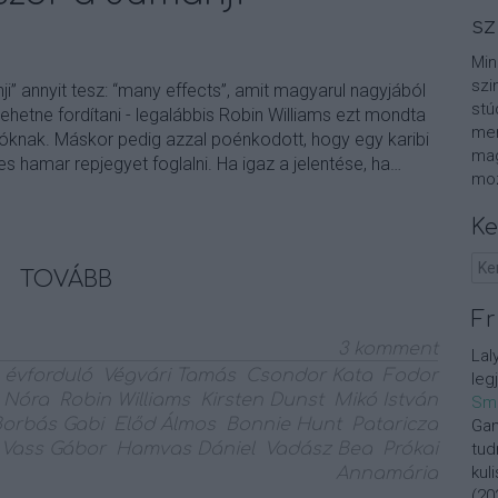
sz
Min
szi
ji” annyit tesz: “many effects”, amit magyarul nagyjából
stú
ehetne fordítani - legalábbis Robin Williams ezt mondta
men
óknak. Máskor pedig azzal poénkodott, hogy egy karibi
mag
s hamar repjegyet foglalni. Ha igaz a jelentése, ha…
moz
Ke
TOVÁBB
Fr
3
komment
Lal
évforduló
Végvári Tamás
Csondor Kata
Fodor
leg
 Nóra
Robin Williams
Kirsten Dunst
Mikó István
Sm
Borbás Gabi
Előd Álmos
Bonnie Hunt
Pataricza
Gan
Vass Gábor
Hamvas Dániel
Vadász Bea
Prókai
tud
kul
Annamária
(
20