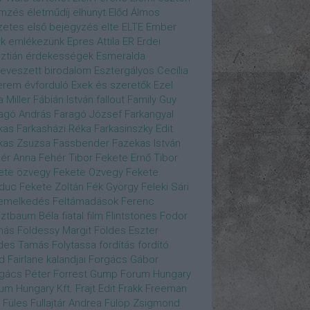
emzés
életműdíj
elhunyt
Előd Álmos
zetes
első bejegyzés
elte
ELTE
Ember
k
emlékezünk
Epres Attila
ER
Erdei
sztián
érdekességek
Esmeralda
eveszett birodalom
Esztergályos Cecília
erem
évforduló
Exek és szeretők
Ezel
a Miller
Fábián István
fallout
Family Guy
agó András
Faragó József
Farkangyal
kas
Farkasházi Réka
Farkasinszky Edit
kas Zsuzsa
Fassbender
Fazekas István
ér Anna
Fehér Tibor
Fekete Ernő Tibor
ete özvegy
Fekete Özvegy
Fekete
duc
Fekete Zoltán
Fék György
Feleki Sári
emelkedés
Feltámadások
Ferenc
ztbaum Béla
fiatal
film
Flintstones
Fodor
más
Földessy Margit
Földes Eszter
des Tamás
Folytassa
fordítás
fordító
d Fairlane kalandjai
Forgács Gábor
gács Péter
Forrest Gump
Forum Hungary
um Hungary Kft.
Frajt Edit
Frakk
Freeman
Füles
Fullajtár Andrea
Fülöp Zsigmond