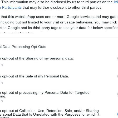
. This information may also be disclosed by us to third parties on the
IA
Bo
Participants
that may further disclose it to other third parties.
Bal
Bal
 that this website/app uses one or more Google services and may gath
Bal
including but not limited to your visit or usage behaviour. You may click 
Món
 to Google and its third-party tags to use your data for below specifi
Bar
ogle consent section.
Ist
Atti
l Data Processing Opt Outs
Sup
Bee
o opt-out of the Sharing of my personal data.
Mar
In
Pét
Bes
o opt-out of the Sale of my Personal Data.
Med
and
In
Tita
to opt-out of processing my Personal Data for Targeted
Bo
ing.
Bol
In
Hun
Eni
o opt-out of Collection, Use, Retention, Sale, and/or Sharing
ersonal Data that Is Unrelated with the Purposes for which it
Bot
lected.