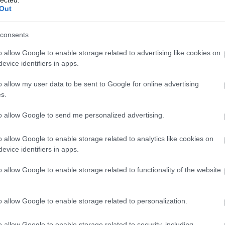
And
Out
Jo
bos
consents
Jak
Cam
o allow Google to enable storage related to advertising like cookies on
Jo
evice identifiers in apps.
Da
Chr
o allow my user data to be sent to Google for online advertising
Chr
s.
Gr
Esz
to allow Google to send me personalized advertising.
Csa
Rób
o allow Google to enable storage related to analytics like cookies on
Atti
evice identifiers in apps.
Cse
Csi
o allow Google to enable storage related to functionality of the website
Cs
Cső
Csu
o allow Google to enable storage related to personalization.
Csu
Sá
o allow Google to enable storage related to security, including