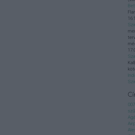
Bet
Fla
16:
Szi
mer
ter
még
17:
Szi
KalE
köt
Ind
Szi
C
007
szű
Agá
Air
Ale