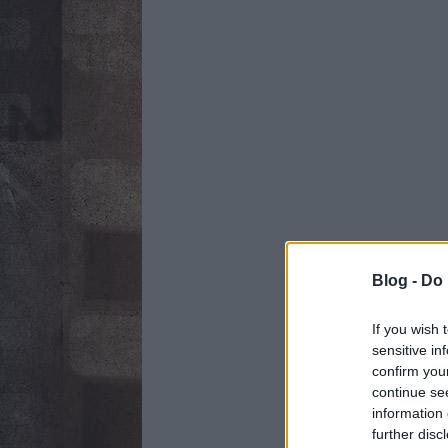
Blog -
Do 
If you wish 
sensitive in
confirm you
continue se
information 
further disc