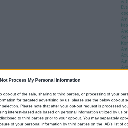
Ali
Éva
cso
Ame
kap
And
Ser
Ken
Ant
Aq
Aut
Ave
Ébr
bos
Not Process My Personal Information
Uni
hal
to opt-out of the sale, sharing to third parties, or processing of your per
Han
formation for targeted advertising by us, please use the below opt-out s
be
r selection. Please note that after your opt-out request is processed y
Not
eing interest-based ads based on personal information utilized by us or
söt
disclosed to third parties prior to your opt-out. You may separately opt-
szo
losure of your personal information by third parties on the IAB’s list of
Bab