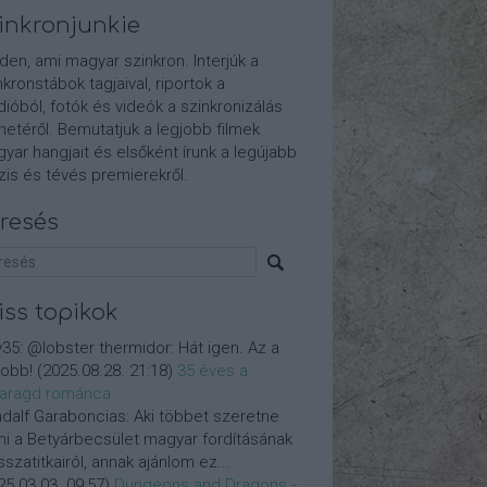
inkronjunkie
den, ami magyar szinkron. Interjúk a
nkronstábok tagjaival, riportok a
dióból, fotók és videók a szinkronizálás
etéről. Bemutatjuk a legjobb filmek
yar hangjait és elsőként írunk a legújabb
is és tévés premierekről.
resés
iss topikok
y35:
@lobster thermidor: Hát igen. Az a
jobb!
(
2025.08.28. 21:18
)
35 éves a
aragd románca
dalf Garaboncias:
Aki többet szeretne
ni a Betyárbecsület magyar fordításának
isszatitkairól, annak ajánlom ez...
25.03.03. 09:57
)
Dungeons and Dragons -