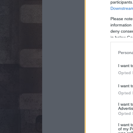
participants
Downstream 
Please note
information 
deny consent
in below Go
Persona
I want t
Opted 
I want t
Opted 
I want 
Advertis
Opted 
I want t
of my P
was col