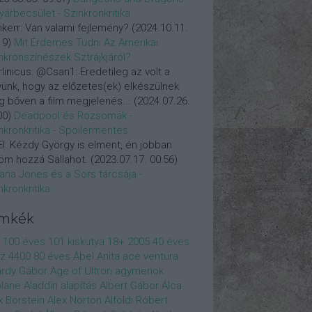
yárbecsület - Szinkronkritika
nkerr:
Van valami fejlemény?
(
2024.10.11.
19
)
Mit Érdemes Tudni Az Amerikai
nkronszínészek Sztrájkjáról?
linicus:
@Csan1: Eredetileg az volt a
vünk, hogy az előzetes(ek) elkészülnek
 bőven a film megjelenés...
(
2024.07.26.
00
)
Deadpool és Rozsomák -
nkronkritika - Spoilermentes
l:
Kézdy György is elment, én jobban
öm hozzá Sallahot.
(
2023.07.17. 00:56
)
iana Jones és a Sors tárcsája -
nkronkritika
ímkék
100 éves
101 kiskutya
18+
2005
40 éves
z
4400
80 éves
Ábel Anita
ace ventura
rdy Gábor
Age of Ultron
agymenok
plane
Aladdin
alapítás
Albert Gábor
Álca
x Borstein
Alex Norton
Alföldi Róbert