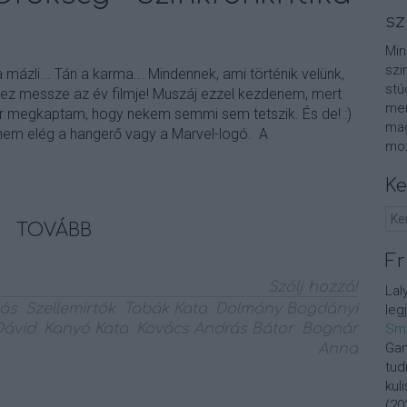
sz
Min
szi
a mázli... Tán a karma... Mindennek, ami történik velünk,
stú
 ez messze az év filmje! Muszáj ezzel kezdenem, mert
men
 megkaptam, hogy nekem semmi sem tetszik. És de! :)
mag
 nem elég a hangerő vagy a Marvel-logó. A
moz
Ke
TOVÁBB
Fr
Szólj hozzá!
Lal
más
Szellemirtók
Tabák Kata
Dolmány Bogdányi
leg
Dávid
Kanyó Kata
Kovács András Bátor
Bognár
Sm
Gan
Anna
tud
kul
(
20