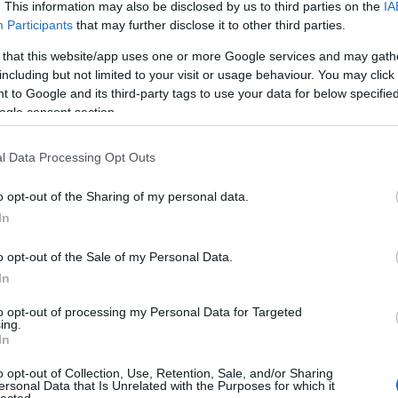
. This information may also be disclosed by us to third parties on the
IA
Bo
Participants
that may further disclose it to other third parties.
Bal
Bal
 that this website/app uses one or more Google services and may gath
Bal
including but not limited to your visit or usage behaviour. You may click 
Món
 to Google and its third-party tags to use your data for below specifi
Bar
ogle consent section.
Ist
Atti
l Data Processing Opt Outs
Sup
Bee
o opt-out of the Sharing of my personal data.
Mar
In
Pét
Bes
o opt-out of the Sale of my Personal Data.
Med
and
In
Tita
to opt-out of processing my Personal Data for Targeted
Bo
ing.
Bol
In
Hun
Eni
o opt-out of Collection, Use, Retention, Sale, and/or Sharing
ersonal Data that Is Unrelated with the Purposes for which it
Bot
lected.