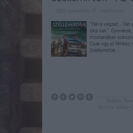
2021. november 17.
-
merlinicus
"Tán a végzet... Tán 
oka van." Gyerekek,
mostanában sokszor
Csak egy jó filmhez
Szellemirtók…
Széles Ta
Korina
Miller 