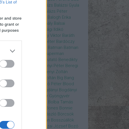
B’s List of
ys
Bajos csajok
bakik
Balázs
Balázsi Gyula
ázs Ági
Balázs Andrea
Balázs Péter
durs Gate 3
Balogh Anna
Balogh Erika
er and store
ogh Mix Stúdió
Balog Mihály
Balsai
to grant or
ika
Bánfalvi Eszter
Bánsági Ildikó
ed purposes
abás Kiss Zoltán
Baradlay Viktor
Baráth
ván
Barát Attia
Barbinek Péter
Bardóczy
la
Bartsch Kata
Básti Juli
Batman
Batman
erman ellen
Batman v Superman
tlejuice
Békés Itala
bemutató
Benedikty
cell
Benkő Péter
Bercsényi Péter
Beregi
er
Bertalan Ágnes
Berzsenyi Zoltán
enczi Árpád
Bezerédi Zoltán
Big Bang
ia Kft.
Blake Lively
Blaskó Péter
Blood
 Wine
Bodrogi Gyula
Bogdányi
Bogdányi
nilla
Bognár Anna
Bognár Gyöngyvér
gnár Tamás
Bognár Zsolt
Bolba Tamás
dog Gábor
Bolla Róbert
Bones
Bonnie
t
Borbás Gabi
Borbély László
Börcsök
kő
Boros Zoltán
Bor Zoltán
Bosszúállók
ár Endre
Both András
Bozai József
Bozó