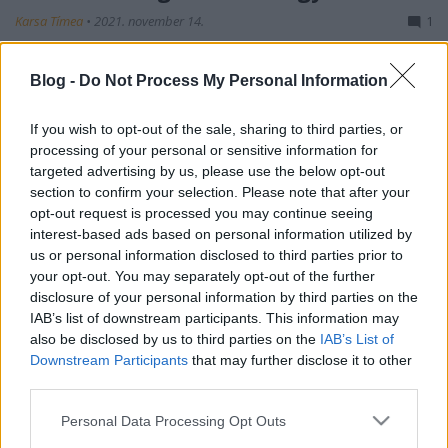
Karsa Tímea
•
2021. november 14.
1
Már húsz év eltelt azóta, hogy véget értek Milagros
Blog -
Do Not Process My Personal Information
és Ivo kalandjai. A ’90-es évek szappanopera-
korszakának egyik legismertebb darabja akkora
If you wish to opt-out of the sale, sharing to third parties, or
népszerűségnek örvendett Magyarországon, amit
processing of your personal or sensitive information for
azóta sem sikerült überelni semmilyen hasonló
targeted advertising by us, please use the below opt-out
műfajban készült sorozatnak. Hogy is volt a Vad
section to confirm your selection. Please note that after your
angyal…
opt-out request is processed you may continue seeing
interest-based ads based on personal information utilized by
us or personal information disclosed to third parties prior to
your opt-out. You may separately opt-out of the further
disclosure of your personal information by third parties on the
IAB’s list of downstream participants. This information may
also be disclosed by us to third parties on the
IAB’s List of
Downstream Participants
that may further disclose it to other
third parties.
Please note that this website/app uses one or more Google
Personal Data Processing Opt Outs
services and may gather and store information including but