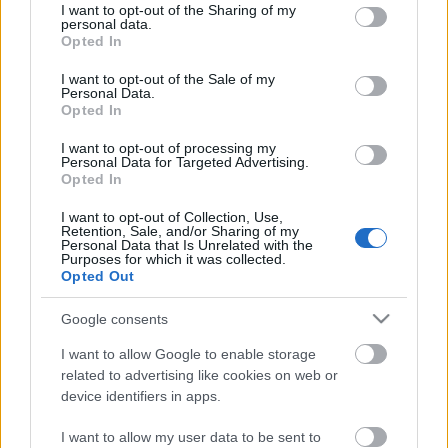
not limited to your visit or usage behaviour. You may click to
I want to opt-out of the Sharing of my
personal data.
grant or deny consent to Google and its third-party tags to
Opted In
use your data for below specified purposes in below Google
consent section.
I want to opt-out of the Sale of my
Personal Data.
20 éve mutatták be Magyarországon
Opted In
a Tarzant
I want to opt-out of processing my
Personal Data for Targeted Advertising.
paddyd
•
2019. november 24.
3
Opted In
I want to opt-out of Collection, Use,
“Abban higgy, amit a szíved diktál,Két vágy, de egy
Retention, Sale, and/or Sharing of my
Personal Data that Is Unrelated with the
család.” Tarzan, a nemesi származású, ám szülei
Purposes for which it was collected.
tragikus halálát követően gorillák által felnevelt fickó
Opted Out
egyike a legtöbbször megfilmesített irodalmi
karaktereknek. Alakja Edgar Rice Burroughs
Google consents
amerikai író fejében született míg 1912-ben, és
I want to allow Google to enable storage
vált…
related to advertising like cookies on web or
device identifiers in apps.
I want to allow my user data to be sent to