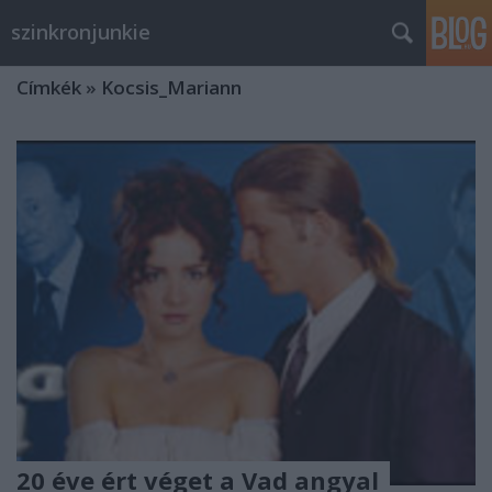
szinkronjunkie
Címkék
»
Kocsis_Mariann
20 éve ért véget a Vad angyal