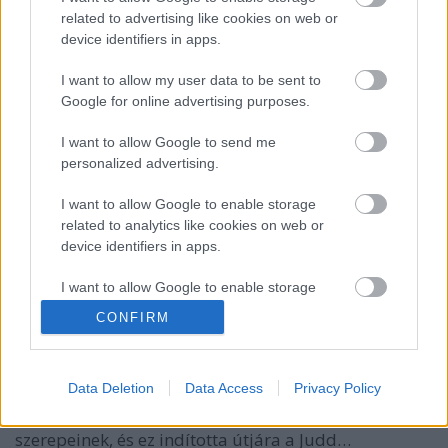
related to advertising like cookies on web or
device identifiers in apps.
I want to allow my user data to be sent to
Google for online advertising purposes.
I want to allow Google to send me
personalized advertising.
I want to allow Google to enable storage
15 éve gyantázták le Steve Carell
related to analytics like cookies on web or
mellkasát
device identifiers in apps.
paddyd
•
2020. augusztus 19.
3
I want to allow Google to enable storage
related to functionality of the website or app.
CONFIRM
Ma van 15 éve annak, hogy megjelent az amerikai
mozikban a film, mely szélesebb körben is ismertté
I want to allow Google to enable storage
tette Steve Carellt és amelynek köszönhetően Paul
related to personalization.
Data Deletion
Data Access
Privacy Policy
Ruddot újra felfedezték maguknak a nézők. Ugyanez
I want to allow Google to enable storage
a film egyike volt Jonah Hill és Seth Rogen első
related to security, including authentication
szerepeinek, és ez indította útjára a Judd…