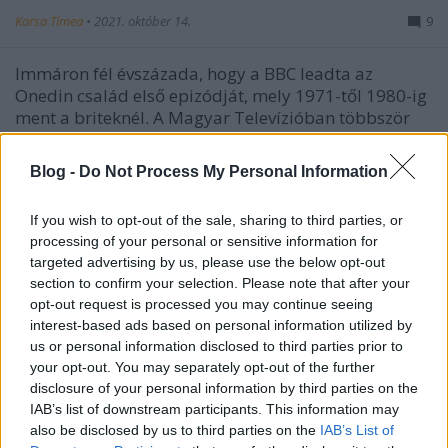
Karsa Tímea
•
2021. október 14.
9
Immáron fél évszázada, hogy a BBC leadta az
Onedin család első epizódját, mely 1971-től 1980-ig
ment a briteknél. A Magyar Televízióban többször
ismételték. Olvasóink többsége a ’90-es évekből
emlékezhet rá: hatalmas hajó, jellegzetes vitorlákkal,
Blog -
Do Not Process My Personal Information
pajeszos, szép hangú főszereplővel, talán még a…
If you wish to opt-out of the sale, sharing to third parties, or
processing of your personal or sensitive information for
targeted advertising by us, please use the below opt-out
section to confirm your selection. Please note that after your
opt-out request is processed you may continue seeing
interest-based ads based on personal information utilized by
us or personal information disclosed to third parties prior to
your opt-out. You may separately opt-out of the further
disclosure of your personal information by third parties on the
IAB’s list of downstream participants. This information may
also be disclosed by us to third parties on the
IAB’s List of