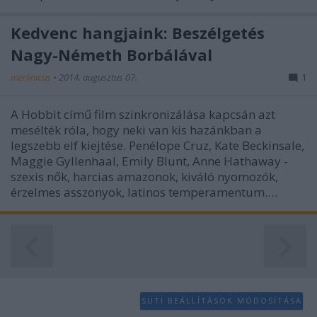
functionality and fraud prevention, and other
user protection.
Kedvenc hangjaink: Beszélgetés
Nagy-Németh Borbálával
merlinicus
•
2014. augusztus 07.
1
A Hobbit című film szinkronizálása kapcsán azt
mesélték róla, hogy neki van kis hazánkban a
legszebb elf kiejtése. Penélope Cruz, Kate Beckinsale,
Maggie Gyllenhaal, Emily Blunt, Anne Hathaway -
szexis nők, harcias amazonok, kiváló nyomozók,
érzelmes asszonyok, latinos temperamentum.…
SÜTI BEÁLLÍTÁSOK MÓDOSÍTÁSA