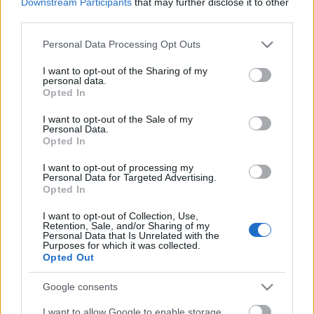
Downstream Participants
that may further disclose it to other
third parties.
Please note that this website/app uses one or more Google
Personal Data Processing Opt Outs
services and may gather and store information including but
20 éves a Grincs
not limited to your visit or usage behaviour. You may click to
I want to opt-out of the Sharing of my
personal data.
paddyd
•
2020. november 08.
0
grant or deny consent to Google and its third-party tags to
Opted In
use your data for below specified purposes in below Google
consent section.
I want to opt-out of the Sale of my
Bár a karácsonyi készülődés így novemberben még
Personal Data.
korai (ez alól persze kivételnek érzi magát a
Opted In
kereskedelem, ahol a halloweeni dekorációkat
rögtön csokimikulásokra és üveggömbökre cserélik),
I want to opt-out of processing my
Personal Data for Targeted Advertising.
mai születésnapos filmünkkel akár meg is
Opted In
nyithatnánk a szezont. Dr. Seuss 1957-ben írt,
rímekbe szedett…
I want to opt-out of Collection, Use,
Retention, Sale, and/or Sharing of my
Personal Data that Is Unrelated with the
Purposes for which it was collected.
Opted Out
Google consents
I want to allow Google to enable storage