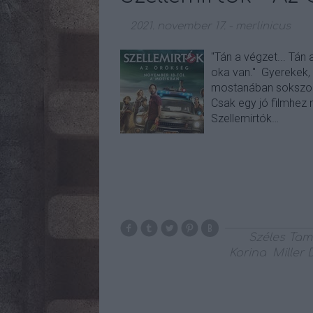
2021. november 17.
-
merlinicus
"Tán a végzet... Tán 
oka van." Gyerekek,
mostanában sokszor
Csak egy jó filmhez
Szellemirtók…
Széles Ta
Korina
Miller 