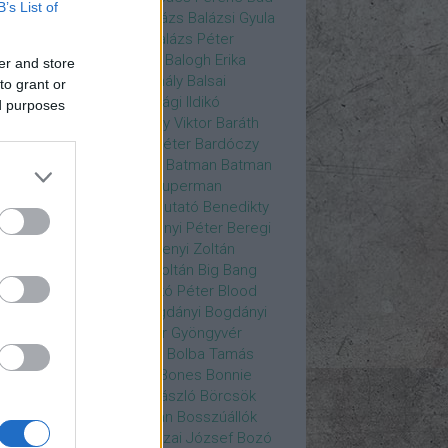
B’s List of
ys
Bajos csajok
bakik
Balázs
Balázsi Gyula
ázs Ági
Balázs Andrea
Balázs Péter
durs Gate 3
Balogh Anna
Balogh Erika
er and store
ogh Mix Stúdió
Balog Mihály
Balsai
to grant or
ika
Bánfalvi Eszter
Bánsági Ildikó
ed purposes
abás Kiss Zoltán
Baradlay Viktor
Baráth
ván
Barát Attia
Barbinek Péter
Bardóczy
la
Bartsch Kata
Básti Juli
Batman
Batman
erman ellen
Batman v Superman
tlejuice
Békés Itala
bemutató
Benedikty
cell
Benkő Péter
Bercsényi Péter
Beregi
er
Bertalan Ágnes
Berzsenyi Zoltán
enczi Árpád
Bezerédi Zoltán
Big Bang
ia Kft.
Blake Lively
Blaskó Péter
Blood
 Wine
Bodrogi Gyula
Bogdányi
Bogdányi
nilla
Bognár Anna
Bognár Gyöngyvér
gnár Tamás
Bognár Zsolt
Bolba Tamás
dog Gábor
Bolla Róbert
Bones
Bonnie
t
Borbás Gabi
Borbély László
Börcsök
kő
Boros Zoltán
Bor Zoltán
Bosszúállók
ár Endre
Both András
Bozai József
Bozó