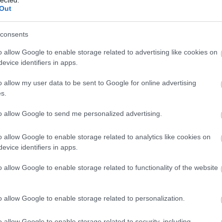
And
Out
Jo
bos
consents
Jak
Cam
o allow Google to enable storage related to advertising like cookies on
Jo
evice identifiers in apps.
Da
Chr
o allow my user data to be sent to Google for online advertising
Chr
s.
Gr
Esz
to allow Google to send me personalized advertising.
Csa
Rób
o allow Google to enable storage related to analytics like cookies on
Atti
evice identifiers in apps.
Cse
Csi
o allow Google to enable storage related to functionality of the website
Cs
Cső
Csu
o allow Google to enable storage related to personalization.
Csu
Sá
o allow Google to enable storage related to security, including