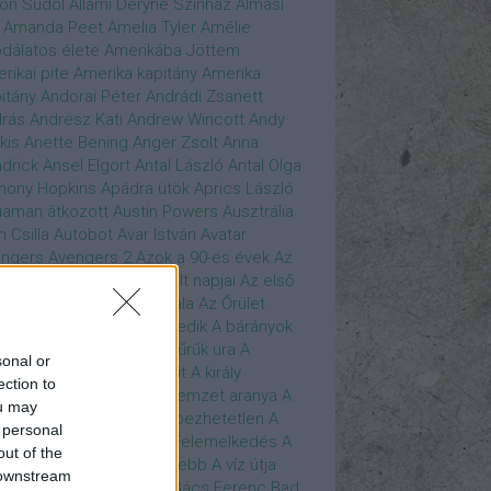
son Sudol
Állami Déryné Színház
Almási
Amanda Peet
Amelia Tyler
Amélie
dálatos élete
Amerikába Jöttem
rikai pite
Amerika kapitány
Amerika
itány
Andorai Péter
Andrádi Zsanett
rás
Andresz Kati
Andrew Wincott
Andy
kis
Anette Bening
Anger Zsolt
Anna
drick
Ansel Elgort
Antal László
Antal Olga
hony Hopkins
Apádra ütök
Aprics László
uaman
átkozott
Austin Powers
Ausztrália
h Csilla
Autobot
Avar István
Avatar
ngers
Avengers 2
Azok a 90-es évek
Az
edő Erő
Az eljövendő múlt napjai
Az első
szúálló
Az igazság hajnala
Az Őrület
verzumában
Az Utolsó Jedik
A bárányok
lgatnak
A bérgyilkos
A gyűrűk ura
A
sonal or
gya és a Darázs
A hobbit
A király
ection to
széde
A kis hableány
A nemzet aranya
A
ou may
re Dame i toronyőr
A sebezhetetlen
A
 personal
ét lovag
A sötét lovag - Felemelkedés
A
out of the
mszéd nője mindig zöldebb
A víz útja
 downstream
y Driver
Bácskai János
Bács Ferenc
Bad