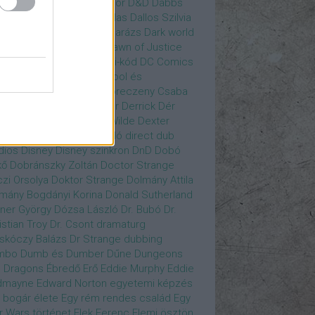
gány Judit
Czvetkó Sándor
D&D
Dabbs
er
Dagobert McChip
Dallas
Dallos Szilvia
yi Krisztián
Dan Fogler
Darázs
Dark world
id Bowie
David Morse
Dawn of Justice
s of Future Past
Da Vinci-kód
DC Comics
adpool
deadpool
Deadpool és
zsomák
Dead To Me
Debreczeny Csaba
 királynője
Denevérember
Derrick
Dér
lt
Dévai Balázs
Devora Wilde
Dexter
sőffy Rajz Katalin
díjátadó
direct dub
dios
Disney
Disney szinkron
DnD
Dobó
kő
Dobránszky Zoltán
Doctor Strange
zi Orsolya
Doktor Strange
Dolmány Attila
mány Bogdányi Korina
Donald Sutherland
ner György
Dózsa László
Dr. Bubó
Dr.
istian Troy
Dr. Csont
dramaturg
skóczy Balázs
Dr Strange
dubbing
mbo
Dumb és Dumber
Dűne
Dungeons
 Dragons
Ébredő Erő
Eddie Murphy
Eddie
dmayne
Edward Norton
egyetemi képzés
 bogár élete
Egy rém rendes család
Egy
r Wars történet
Elek Ferenc
Elemi ösztön