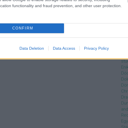
Czi
cation functionality and fraud prevention, and other user protection.
Gre
Dán
Dav
Day
CONFIRM
De
Ro
Dél
Data Deletion
Data Access
Privacy Policy
Zso
Dez
stu
Eni
Dóc
Dol
Dör
Chr
Dra
Du
and
Re
Egy
Sta