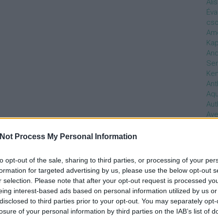
Ali
Éva
cso
Ame
Kap
And
Ser
Ken
Ant
Aq
Aut
Ave
Ébr
bos
Not Process My Personal Information
Uni
hal
to opt-out of the sale, sharing to third parties, or processing of your per
Han
formation for targeted advertising by us, please use the below opt-out s
be
r selection. Please note that after your opt-out request is processed y
Not
eing interest-based ads based on personal information utilized by us or
söt
disclosed to third parties prior to your opt-out. You may separately opt-
szo
losure of your personal information by third parties on the IAB’s list of
Bab