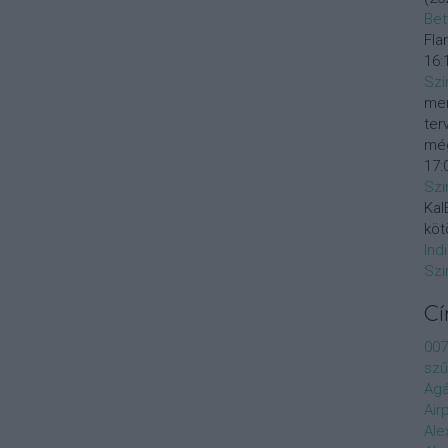
Bet
Fla
16:
Szi
mer
ter
még
17:
Szi
KalE
köt
Ind
Szi
C
007
szű
Agá
Air
Ale