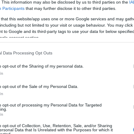
. This information may also be disclosed by us to third parties on the
IA
Bo
Participants
that may further disclose it to other third parties.
Bal
Bal
 that this website/app uses one or more Google services and may gath
Bal
including but not limited to your visit or usage behaviour. You may click 
Món
 to Google and its third-party tags to use your data for below specifi
Bar
ogle consent section.
Ist
Atti
l Data Processing Opt Outs
Sup
Bee
o opt-out of the Sharing of my personal data.
Mar
In
Pét
Bes
o opt-out of the Sale of my Personal Data.
Med
and
In
Tita
to opt-out of processing my Personal Data for Targeted
Bo
ing.
Bol
In
Hun
Eni
o opt-out of Collection, Use, Retention, Sale, and/or Sharing
ersonal Data that Is Unrelated with the Purposes for which it
Bot
lected.