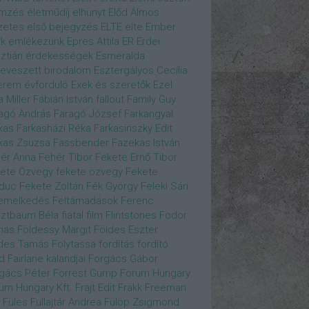
emzés
életműdíj
elhunyt
Előd Álmos
zetes
első bejegyzés
ELTE
elte
Ember
k
emlékezünk
Epres Attila
ER
Erdei
sztián
érdekességek
Esmeralda
eveszett birodalom
Esztergályos Cecília
erem
évforduló
Exek és szeretők
Ezel
a Miller
Fábián István
fallout
Family Guy
agó András
Faragó József
Farkangyal
kas
Farkasházi Réka
Farkasinszky Edit
kas Zsuzsa
Fassbender
Fazekas István
ér Anna
Fehér Tibor
Fekete Ernő Tibor
ete Özvegy
fekete özvegy
Fekete
duc
Fekete Zoltán
Fék György
Feleki Sári
emelkedés
Feltámadások
Ferenc
ztbaum Béla
fiatal
film
Flintstones
Fodor
más
Földessy Margit
Földes Eszter
des Tamás
Folytassa
fordítás
fordító
d Fairlane kalandjai
Forgács Gábor
gács Péter
Forrest Gump
Forum Hungary
um Hungary Kft.
Frajt Edit
Frakk
Freeman
Füles
Fullajtár Andrea
Fülöp Zsigmond