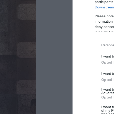
participants
Downstream 
Please note
information 
deny consent
in below Go
Persona
I want t
Opted 
I want t
Opted 
I want 
Advertis
Opted 
I want t
of my P
was col