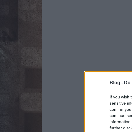
Blog -
Do 
If you wish 
sensitive in
confirm you
continue se
information 
further disc