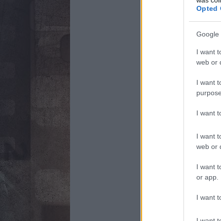
Opted 
Google 
I want t
web or d
I want t
purpose
I want 
I want t
web or d
I want t
or app.
I want t
I want t