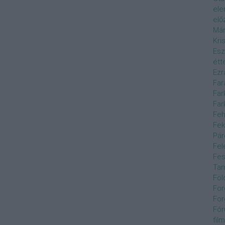
el
elő
Már
Kri
Esz
étt
Ezr
Far
Far
Far
Feh
Fek
Pár
Fel
Fes
Ta
Föl
For
For
Fór
film