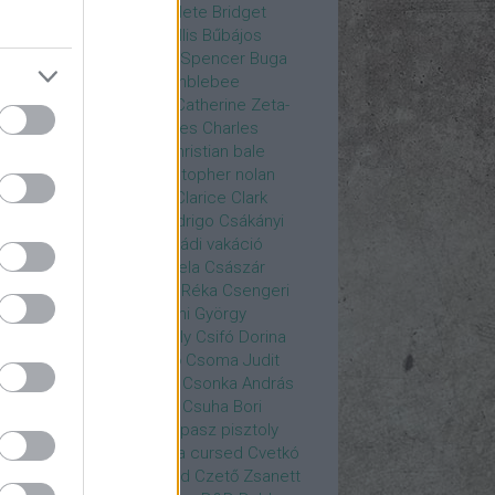
rea
Bozsó Péter
Brian élete
Bridget
nes
Brie Larson
Bruce Willis
Bűbájos
zorkák
Bubik István
Bud Spencer
Buga
ab
bukott birodalom
Bumblebee
eron Diaz
Casablanca
Catherine Zeta-
nes
CD Projekt Red
Charles
Charles
nce
Charmed
Chicago
christian bale
istopher Eccleston
christopher nolan
is Hemsworth
címadás
Clarice
Clark
egg
Columbo
Crespo Rodrigo
Csákányi
ter
Csákányi László
Családi vakáció
nkó Zoltán
Császár Angela
Császár
ert
Cseke Péter
Csellár Réka
Csengeri
la
Csere Ágnes
Cserhalmi György
rnák János
Csiby Gergely
Csifó Dorina
llagok Háborúja
Csodanő
Csoma Judit
omós Mari
Csondor Kata
Csonka András
re Gábor
Csörögi István
Csuha Bori
ha Lajos
Csuja Imre
Csupasz pisztoly
rka László
Csűrös Karola
cursed
Cvetkó
ndor
Cyborg
Czető Roland
Czető Zsanett