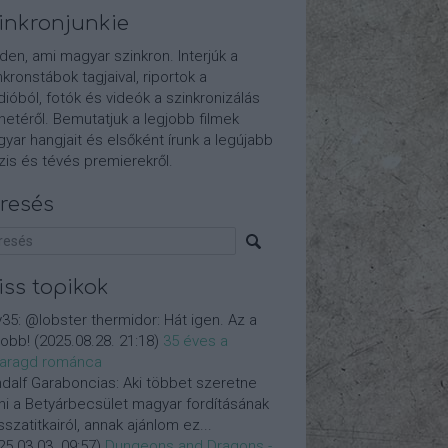
inkronjunkie
den, ami magyar szinkron. Interjúk a
nkronstábok tagjaival, riportok a
dióból, fotók és videók a szinkronizálás
etéről. Bemutatjuk a legjobb filmek
yar hangjait és elsőként írunk a legújabb
is és tévés premierekről.
resés
iss topikok
y35:
@lobster thermidor: Hát igen. Az a
jobb!
(
2025.08.28. 21:18
)
35 éves a
aragd románca
dalf Garaboncias:
Aki többet szeretne
ni a Betyárbecsület magyar fordításának
isszatitkairól, annak ajánlom ez...
25.03.03. 09:57
)
Dungeons and Dragons -