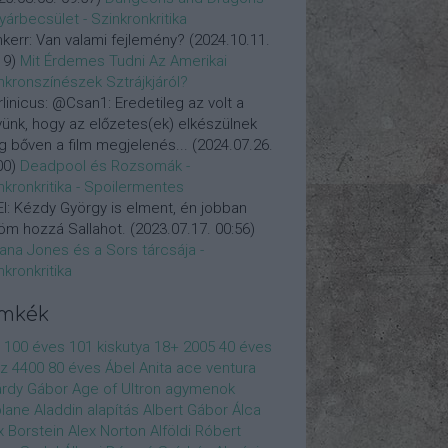
yárbecsület - Szinkronkritika
nkerr:
Van valami fejlemény?
(
2024.10.11.
19
)
Mit Érdemes Tudni Az Amerikai
nkronszínészek Sztrájkjáról?
linicus:
@Csan1: Eredetileg az volt a
vünk, hogy az előzetes(ek) elkészülnek
 bőven a film megjelenés...
(
2024.07.26.
00
)
Deadpool és Rozsomák -
nkronkritika - Spoilermentes
l:
Kézdy György is elment, én jobban
öm hozzá Sallahot.
(
2023.07.17. 00:56
)
iana Jones és a Sors tárcsája -
nkronkritika
ímkék
100 éves
101 kiskutya
18+
2005
40 éves
z
4400
80 éves
Ábel Anita
ace ventura
rdy Gábor
Age of Ultron
agymenok
plane
Aladdin
alapítás
Albert Gábor
Álca
x Borstein
Alex Norton
Alföldi Róbert