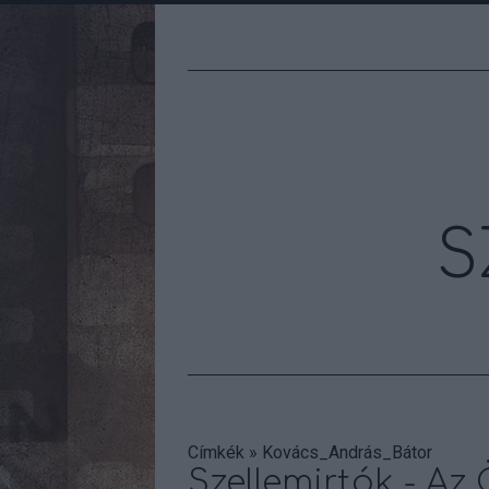
S
Címkék
»
Kovács_András_Bátor
Szellemirtók - Az