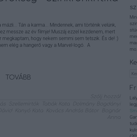
sz
Min
szi
a mázli... Tán a karma... Mindennek, ami történik velünk,
stú
 ez messze az év filmje! Muszáj ezzel kezdenem, mert
men
 megkaptam, hogy nekem semmi sem tetszik. És de! :)
mag
 nem elég a hangerő vagy a Marvel-logó. A
moz
Ke
TOVÁBB
Fr
Szólj hozzá!
Lal
más
Szellemirtók
Tabák Kata
Dolmány Bogdányi
leg
Dávid
Kanyó Kata
Kovács András Bátor
Bognár
Sm
Gan
Anna
tud
kul
(
20