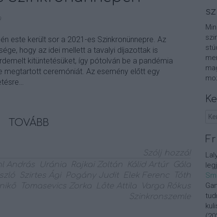
sz
a
Min
szi
n este került sor a 2021-es Szinkronünnepre. Az
stú
e, hogy az idei mellett a tavalyi díjazottak is
men
demelt kitüntetésüket, így pótolván be a pandémia
mag
ne megtartott ceremóniát. Az esemény előtt egy
moz
etésre…
Ke
TOVÁBB
Fr
Szólj hozzá!
Lal
hl András
Uránia
Rajkai Zoltán
Kálid Artúr
Gála
leg
szló
Szirtes Ági
Pogány Judit
Elek Ferenc
Tóth
Sm
Gan
nikő
Tomasevics Zorka
Lőte Attila
Varga Rókus
tud
Szinkronszemle
kul
(
20