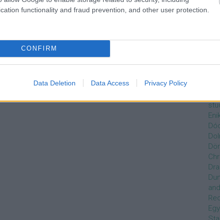
Czi
cation functionality and fraud prevention, and other user protection.
Gre
Dán
Dav
Day
CONFIRM
De
Ro
Dél
Data Deletion
Data Access
Privacy Policy
Zso
Dez
stu
Eni
Dóc
Dol
Dör
Chr
Dra
Du
and
Re
Egy
Sta