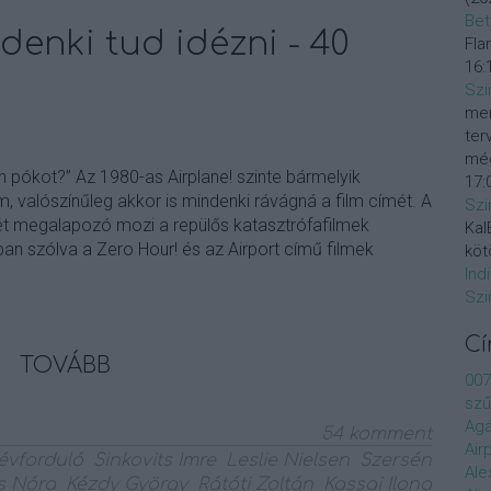
Bet
denki tud idézni - 40
Fla
16:
Szi
mer
ter
még
on pókot?” Az 1980-as Airplane! szinte bármelyik
17:
 valószínűleg akkor is mindenki rávágná a film címét. A
Szi
vét megalapozó mozi a repülős katasztrófafilmek
KalE
an szólva a Zero Hour! és az Airport című filmek
köt
Ind
Szi
C
TOVÁBB
007
szű
Agá
54
komment
Air
évforduló
Sinkovits Imre
Leslie Nielsen
Szersén
Ale
s Nóra
Kézdy György
Rátóti Zoltán
Kassai Ilona