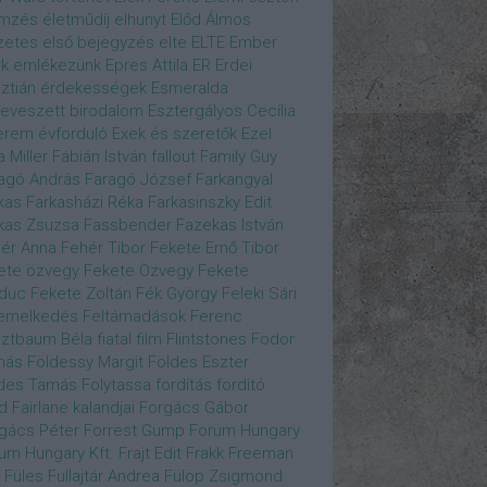
emzés
életműdíj
elhunyt
Előd Álmos
zetes
első bejegyzés
elte
ELTE
Ember
k
emlékezünk
Epres Attila
ER
Erdei
sztián
érdekességek
Esmeralda
eveszett birodalom
Esztergályos Cecília
erem
évforduló
Exek és szeretők
Ezel
a Miller
Fábián István
fallout
Family Guy
agó András
Faragó József
Farkangyal
kas
Farkasházi Réka
Farkasinszky Edit
kas Zsuzsa
Fassbender
Fazekas István
ér Anna
Fehér Tibor
Fekete Ernő Tibor
ete özvegy
Fekete Özvegy
Fekete
duc
Fekete Zoltán
Fék György
Feleki Sári
emelkedés
Feltámadások
Ferenc
ztbaum Béla
fiatal
film
Flintstones
Fodor
más
Földessy Margit
Földes Eszter
des Tamás
Folytassa
fordítás
fordító
d Fairlane kalandjai
Forgács Gábor
gács Péter
Forrest Gump
Forum Hungary
um Hungary Kft.
Frajt Edit
Frakk
Freeman
Füles
Fullajtár Andrea
Fülöp Zsigmond