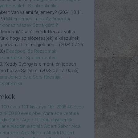
yárbecsület - Szinkronkritika
nkerr:
Van valami fejlemény?
(
2024.10.11.
19
)
Mit Érdemes Tudni Az Amerikai
nkronszínészek Sztrájkjáról?
linicus:
@Csan1: Eredetileg az volt a
vünk, hogy az előzetes(ek) elkészülnek
 bőven a film megjelenés...
(
2024.07.26.
00
)
Deadpool és Rozsomák -
nkronkritika - Spoilermentes
l:
Kézdy György is elment, én jobban
öm hozzá Sallahot.
(
2023.07.17. 00:56
)
iana Jones és a Sors tárcsája -
nkronkritika
ímkék
100 éves
101 kiskutya
18+
2005
40 éves
z
4400
80 éves
Ábel Anita
ace ventura
rdy Gábor
Age of Ultron
agymenok
plane
Aladdin
alapítás
Albert Gábor
Álca
x Borstein
Alex Norton
Alföldi Róbert