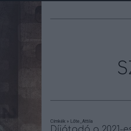
S
Címkék
»
Lőte_Attila
Díjátadó a 2021-