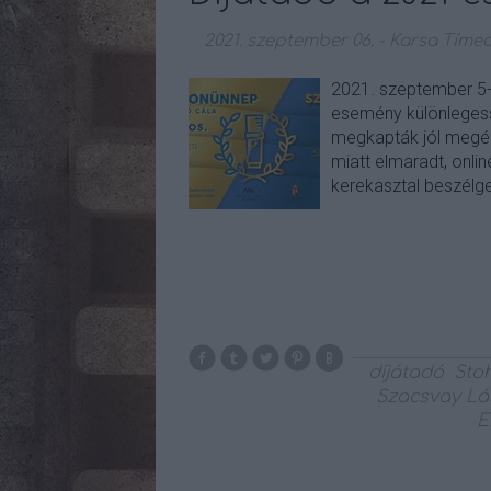
2021. szeptember 06.
-
Karsa Tíme
2021. szeptember 5-é
esemény különlegesség
megkapták jól megér
miatt elmaradt, onli
kerekasztal beszélg
díjátadó
Sto
Szacsvay Lá
E