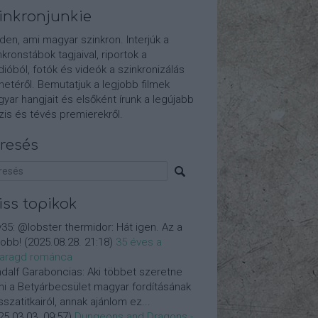
inkronjunkie
den, ami magyar szinkron. Interjúk a
nkronstábok tagjaival, riportok a
dióból, fotók és videók a szinkronizálás
etéről. Bemutatjuk a legjobb filmek
yar hangjait és elsőként írunk a legújabb
is és tévés premierekről.
resés
iss topikok
y35:
@lobster thermidor: Hát igen. Az a
jobb!
(
2025.08.28. 21:18
)
35 éves a
aragd románca
dalf Garaboncias:
Aki többet szeretne
ni a Betyárbecsület magyar fordításának
isszatitkairól, annak ajánlom ez...
25.03.03. 09:57
)
Dungeons and Dragons -