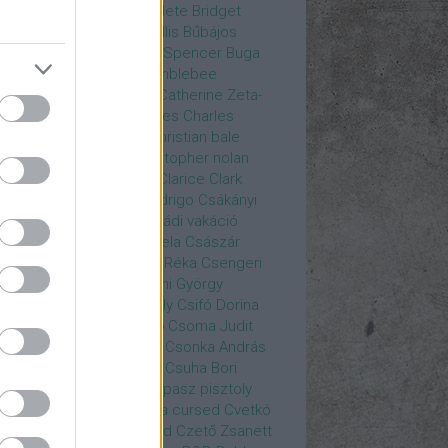
rea
Bozsó Péter
Brian élete
Bridget
nes
Brie Larson
Bruce Willis
Bűbájos
zorkák
Bubik István
Bud Spencer
Buga
ab
bukott birodalom
Bumblebee
eron Diaz
Casablanca
Catherine Zeta-
nes
CD Projekt Red
Charles
Charles
nce
Charmed
Chicago
christian bale
istopher Eccleston
christopher nolan
is Hemsworth
címadás
Clarice
Clark
egg
Columbo
Crespo Rodrigo
Csákányi
ter
Csákányi László
Családi vakáció
nkó Zoltán
Császár Angela
Császár
ert
Cseke Péter
Csellár Réka
Csengeri
la
Csere Ágnes
Cserhalmi György
rnák János
Csiby Gergely
Csifó Dorina
llagok Háborúja
Csodanő
Csoma Judit
omós Mari
Csondor Kata
Csonka András
re Gábor
Csörögi István
Csuha Bori
ha Lajos
Csuja Imre
Csupasz pisztoly
rka László
Csűrös Karola
cursed
Cvetkó
ndor
Cyborg
Czető Roland
Czető Zsanett