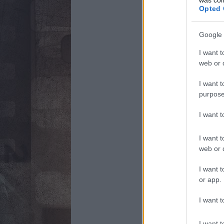
Opted 
Google 
I want t
web or d
I want t
purpose
I want 
I want t
web or d
I want t
or app.
I want t
I want t