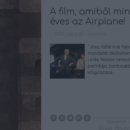
A film, amiből min
éves az Airplane!
2020. július 02.
-
paddyd
“Joey, láttál már fal
mondatát idézhetném,
Leslie Nielsen hírne
paródiája, pontosabb
kifigurázása…
szinkron
Gyula
Kovác