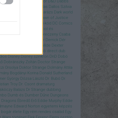
gány Judit
Czvetkó Sándor
D&D
Dabbs
er
Dagobert McChip
Dallas
Dallos Szilvia
yi Krisztián
Dan Fogler
Darázs
Dark world
id Bowie
David Morse
Dawn of Justice
s of Future Past
Da Vinci-kód
DC Comics
adpool
deadpool
Deadpool és
zsomák
Dead To Me
Debreczeny Csaba
 királynője
Denevérember
Derrick
Dér
lt
Dévai Balázs
Devora Wilde
Dexter
sőffy Rajz Katalin
díjátadó
direct dub
dios
Disney
Disney szinkron
DnD
Dobó
kő
Dobránszky Zoltán
Doctor Strange
zi Orsolya
Doktor Strange
Dolmány Attila
mány Bogdányi Korina
Donald Sutherland
ner György
Dózsa László
Dr. Bubó
Dr.
istian Troy
Dr. Csont
dramaturg
skóczy Balázs
Dr Strange
dubbing
mbo
Dumb és Dumber
Dűne
Dungeons
 Dragons
Ébredő Erő
Eddie Murphy
Eddie
dmayne
Edward Norton
egyetemi képzés
 bogár élete
Egy rém rendes család
Egy
r Wars történet
Elek Ferenc
Elemi ösztön