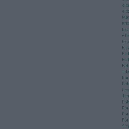
el
elő
Már
Kri
Esz
étt
Ezr
Far
Far
Far
Feh
fek
Pár
Fel
Fes
Ta
Föl
For
For
Fór
film