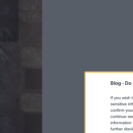
Blog -
Do 
If you wish 
sensitive in
confirm you
continue se
information 
further disc