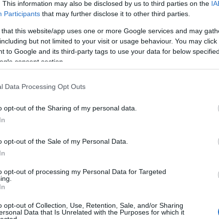
. This information may also be disclosed by us to third parties on the
IA
Bo
Participants
that may further disclose it to other third parties.
Bal
Bal
 that this website/app uses one or more Google services and may gath
Bal
including but not limited to your visit or usage behaviour. You may click 
Món
 to Google and its third-party tags to use your data for below specifi
Bar
ogle consent section.
Ist
Atti
l Data Processing Opt Outs
Sup
Bee
o opt-out of the Sharing of my personal data.
Mar
In
Pét
Bes
o opt-out of the Sale of my Personal Data.
Med
and
In
Tita
to opt-out of processing my Personal Data for Targeted
Bo
ing.
Bol
In
Hun
Eni
o opt-out of Collection, Use, Retention, Sale, and/or Sharing
ersonal Data that Is Unrelated with the Purposes for which it
Bot
lected.