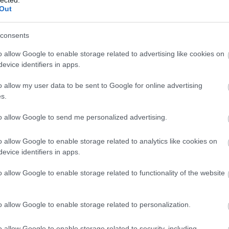
And
Out
Jo
bos
consents
Jak
Cam
o allow Google to enable storage related to advertising like cookies on
Jo
evice identifiers in apps.
Da
Chr
o allow my user data to be sent to Google for online advertising
Chr
s.
Gr
Esz
to allow Google to send me personalized advertising.
Csa
Rób
o allow Google to enable storage related to analytics like cookies on
Atti
evice identifiers in apps.
Cse
Csi
o allow Google to enable storage related to functionality of the website
Cs
Cső
Csu
o allow Google to enable storage related to personalization.
Csu
Sá
o allow Google to enable storage related to security, including