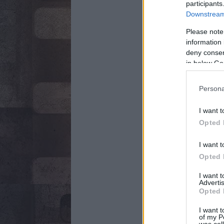
participants
Downstream 
Please note
information 
deny consent
in below Go
Persona
I want t
Opted 
I want t
Opted 
I want 
Advertis
Opted 
I want t
of my P
was col