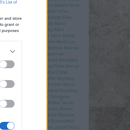
B’s List of
ys
Bajos csajok
bakik
Balázs
Balázsi Gyula
ázs Ági
Balázs Andrea
Balázs Péter
durs Gate 3
Balogh Anna
Balogh Erika
er and store
ogh Mix Stúdió
Balog Mihály
Balsai
to grant or
ika
Bánfalvi Eszter
Bánsági Ildikó
ed purposes
abás Kiss Zoltán
Baradlay Viktor
Baráth
ván
Barát Attia
Barbinek Péter
Bardóczy
la
Bartsch Kata
Básti Juli
Batman
Batman
erman ellen
Batman v Superman
tlejuice
Békés Itala
bemutató
Benedikty
cell
Benkő Péter
Bercsényi Péter
Beregi
er
Bertalan Ágnes
Berzsenyi Zoltán
enczi Árpád
Bezerédi Zoltán
Big Bang
ia Kft.
Blake Lively
Blaskó Péter
Blood
 Wine
Bodrogi Gyula
Bogdányi
Bogdányi
nilla
Bognár Anna
Bognár Gyöngyvér
gnár Tamás
Bognár Zsolt
Bolba Tamás
dog Gábor
Bolla Róbert
Bones
Bonnie
t
Borbás Gabi
Borbély László
Börcsök
kő
Boros Zoltán
Bor Zoltán
Bosszúállók
ár Endre
Both András
Bozai József
Bozó