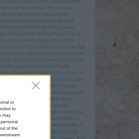
son Sudol
Állami Déryné Színház
Almási
Amanda Peet
Amelia Tyler
Amélie
dálatos élete
Amerikába Jöttem
rikai pite
Amerika kapitány
Amerika
itány
Andorai Péter
Andrádi Zsanett
rás
Andresz Kati
Andrew Wincott
Andy
kis
Anette Bening
Anger Zsolt
Anna
drick
Ansel Elgort
Antal László
Antal Olga
hony Hopkins
Apádra ütök
Aprics László
uaman
átkozott
Austin Powers
Ausztrália
h Csilla
Autobot
Avar István
Avatar
ngers
Avengers 2
Azok a 90-es évek
Az
edő Erő
Az eljövendő múlt napjai
Az első
szúálló
Az igazság hajnala
Az Őrület
verzumában
Az Utolsó Jedik
A bárányok
lgatnak
A bérgyilkos
A gyűrűk ura
A
sonal or
gya és a Darázs
A hobbit
A király
ection to
széde
A kis hableány
A nemzet aranya
A
ou may
re Dame i toronyőr
A sebezhetetlen
A
 personal
ét lovag
A sötét lovag - Felemelkedés
A
out of the
mszéd nője mindig zöldebb
A víz útja
 downstream
y Driver
Bácskai János
Bács Ferenc
Bad