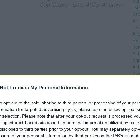
Ali
Gáti Oszkár
Lőte Attila
Airplane
Éva
cso
Ame
Kap
And
Ser
Ken
Ant
Aq
Aut
Ave
Ébr
bos
Not Process My Personal Information
Uni
hal
to opt-out of the sale, sharing to third parties, or processing of your per
Han
formation for targeted advertising by us, please use the below opt-out s
be
r selection. Please note that after your opt-out request is processed y
Not
eing interest-based ads based on personal information utilized by us or
söt
disclosed to third parties prior to your opt-out. You may separately opt-
szo
losure of your personal information by third parties on the IAB’s list of
Bab