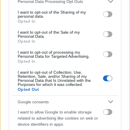
Please note that this website/app uses one or more Google
Personal Data Processing Opt Outs
services and may gather and store information including but
not limited to your visit or usage behaviour. You may click to
I want to opt-out of the Sharing of my
personal data.
grant or deny consent to Google and its third-party tags to
Opted In
use your data for below specified purposes in below Google
consent section.
I want to opt-out of the Sale of my
Personal Data.
Opted In
I want to opt-out of processing my
Personal Data for Targeted Advertising.
Opted In
I want to opt-out of Collection, Use,
Retention, Sale, and/or Sharing of my
Personal Data that Is Unrelated with the
4 emlékezetes jelenet a 15 éves a
Purposes for which it was collected.
Opted Out
Szerelmünk lapjaiból
Google consents
merlinicus
•
2019. június 25.
1
I want to allow Google to enable storage
related to advertising like cookies on web or
Nicholas Sparks, talán leghíresebb, azonos című
device identifiers in apps.
regénye szolgált alapul a filmnek, mely szép, keretes