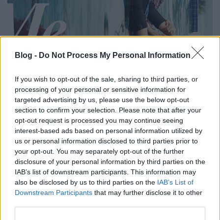
Blog -
Do Not Process My Personal Information
Halott vagy (Dead To Me) - 1. évad
If you wish to opt-out of the sale, sharing to third parties, or
szinkronkritika
processing of your personal or sensitive information for
targeted advertising by us, please use the below opt-out
paddyd
•
2020. április 29.
0
section to confirm your selection. Please note that after your
opt-out request is processed you may continue seeing
Év elején még nem gondoltuk volna, hogy egy
interest-based ads based on personal information utilized by
járvány miatt a világ nagy része önkéntes
us or personal information disclosed to third parties prior to
karanténba kell, hogy vonuljon. A Nagy
your opt-out. You may separately opt-out of the further
Otthonmaradásnak rengeteg társadalmi és
disclosure of your personal information by third parties on the
gazdasági következménye lett (és lesz is a jövőben),
IAB’s list of downstream participants. This information may
többek között például az is, hogy fellendült az olyan
also be disclosed by us to third parties on the
IAB’s List of
streaming-szolgáltatók…
Downstream Participants
that may further disclose it to other
third parties.