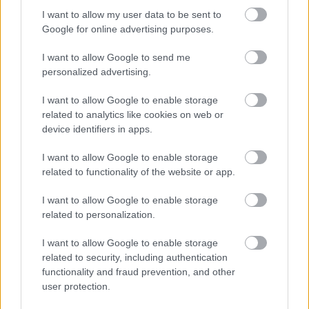
történet az örökké tartó szerelemről. A
I want to allow my user data to be sent to
főszerepekben Ryan Gosling és Rachel McAdams
Google for online advertising purposes.
játszanak. Szerelmüket ismerhetjük meg az 1940-es
évektől, de a történet két idősíkban zajlik. A jelenkori
I want to allow Google to send me
Allie…
personalized advertising.
I want to allow Google to enable storage
related to analytics like cookies on web or
device identifiers in apps.
I want to allow Google to enable storage
related to functionality of the website or app.
I want to allow Google to enable storage
related to personalization.
I want to allow Google to enable storage
related to security, including authentication
functionality and fraud prevention, and other
user protection.