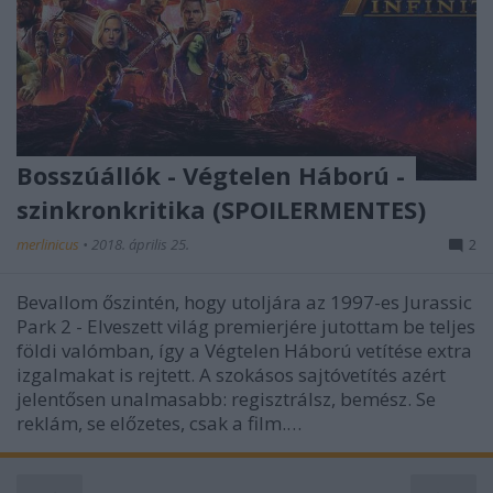
Bosszúállók - Végtelen Háború -
szinkronkritika (SPOILERMENTES)
merlinicus
•
2018. április 25.
2
Bevallom őszintén, hogy utoljára az 1997-es Jurassic
Park 2 - Elveszett világ premierjére jutottam be teljes
földi valómban, így a Végtelen Háború vetítése extra
izgalmakat is rejtett. A szokásos sajtóvetítés azért
jelentősen unalmasabb: regisztrálsz, bemész. Se
reklám, se előzetes, csak a film.…