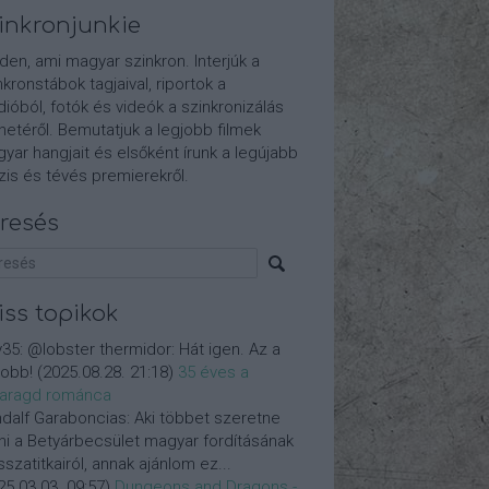
inkronjunkie
den, ami magyar szinkron. Interjúk a
nkronstábok tagjaival, riportok a
dióból, fotók és videók a szinkronizálás
etéről. Bemutatjuk a legjobb filmek
yar hangjait és elsőként írunk a legújabb
is és tévés premierekről.
resés
iss topikok
y35:
@lobster thermidor: Hát igen. Az a
jobb!
(
2025.08.28. 21:18
)
35 éves a
aragd románca
dalf Garaboncias:
Aki többet szeretne
ni a Betyárbecsület magyar fordításának
isszatitkairól, annak ajánlom ez...
25.03.03. 09:57
)
Dungeons and Dragons -