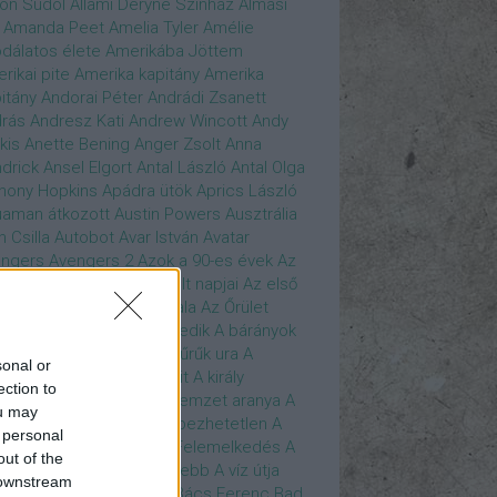
son Sudol
Állami Déryné Színház
Almási
Amanda Peet
Amelia Tyler
Amélie
dálatos élete
Amerikába Jöttem
rikai pite
Amerika kapitány
Amerika
itány
Andorai Péter
Andrádi Zsanett
rás
Andresz Kati
Andrew Wincott
Andy
kis
Anette Bening
Anger Zsolt
Anna
drick
Ansel Elgort
Antal László
Antal Olga
hony Hopkins
Apádra ütök
Aprics László
uaman
átkozott
Austin Powers
Ausztrália
h Csilla
Autobot
Avar István
Avatar
ngers
Avengers 2
Azok a 90-es évek
Az
edő Erő
Az eljövendő múlt napjai
Az első
szúálló
Az igazság hajnala
Az Őrület
verzumában
Az Utolsó Jedik
A bárányok
lgatnak
A bérgyilkos
A gyűrűk ura
A
sonal or
gya és a Darázs
A hobbit
A király
ection to
széde
A kis hableány
A nemzet aranya
A
ou may
re Dame i toronyőr
A sebezhetetlen
A
 personal
ét lovag
A sötét lovag - Felemelkedés
A
out of the
mszéd nője mindig zöldebb
A víz útja
 downstream
y Driver
Bácskai János
Bács Ferenc
Bad