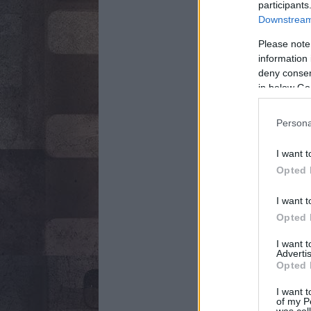
participants
Downstream 
Please note
information 
deny consent
in below Go
Persona
I want t
Opted 
I want t
Opted 
I want 
Advertis
Opted 
I want t
of my P
was col