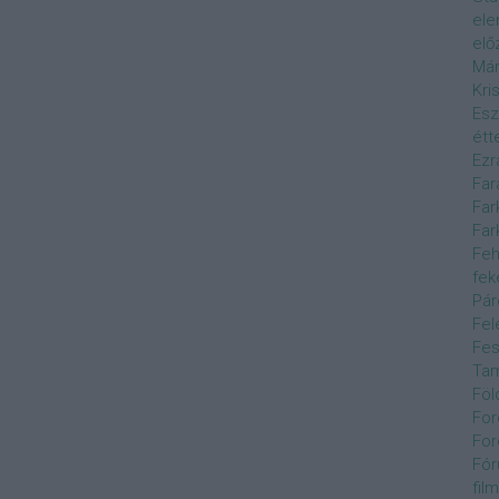
el
elő
Már
Kri
Esz
étt
Ezr
Far
Far
Far
Feh
fek
Pár
Fel
Fes
Ta
Föl
For
For
Fór
film