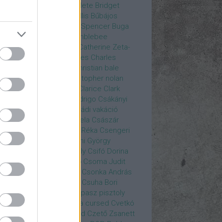
rea
Bozsó Péter
Brian élete
Bridget
nes
Brie Larson
Bruce Willis
Bűbájos
zorkák
Bubik István
Bud Spencer
Buga
ab
bukott birodalom
Bumblebee
eron Diaz
Casablanca
Catherine Zeta-
nes
CD Projekt Red
Charles
Charles
nce
Charmed
Chicago
christian bale
istopher Eccleston
christopher nolan
is Hemsworth
címadás
Clarice
Clark
egg
Columbo
Crespo Rodrigo
Csákányi
ter
Csákányi László
Családi vakáció
nkó Zoltán
Császár Angela
Császár
ert
Cseke Péter
Csellár Réka
Csengeri
la
Csere Ágnes
Cserhalmi György
rnák János
Csiby Gergely
Csifó Dorina
llagok Háborúja
Csodanő
Csoma Judit
omós Mari
Csondor Kata
Csonka András
re Gábor
Csörögi István
Csuha Bori
ha Lajos
Csuja Imre
Csupasz pisztoly
rka László
Csűrös Karola
cursed
Cvetkó
ndor
Cyborg
Czető Roland
Czető Zsanett