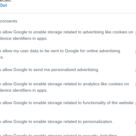
And
Out
Jo
bos
consents
Jak
Cam
o allow Google to enable storage related to advertising like cookies on
Jo
evice identifiers in apps.
Da
Chr
o allow my user data to be sent to Google for online advertising
Chr
s.
Gr
Esz
to allow Google to send me personalized advertising.
Csa
Rób
o allow Google to enable storage related to analytics like cookies on
Atti
evice identifiers in apps.
Cse
Csi
o allow Google to enable storage related to functionality of the website
Cs
Cső
Csu
o allow Google to enable storage related to personalization.
Csu
Sá
o allow Google to enable storage related to security, including