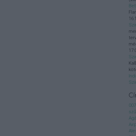
Bet
Fla
16:
Szi
mer
ter
még
17:
Szi
KalE
köt
Ind
Szi
C
007
szű
Agá
Air
Ale