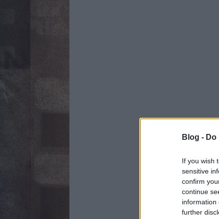
Blog -
Do 
If you wish 
sensitive in
confirm you
continue se
information 
further disc