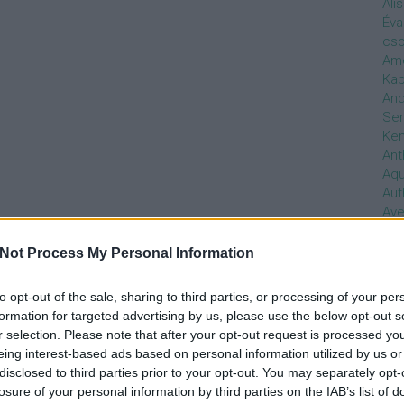
Ali
Éva
cso
Ame
Kap
And
Ser
Ken
Ant
Aq
Aut
Ave
Ébr
bos
Not Process My Personal Information
Uni
hal
to opt-out of the sale, sharing to third parties, or processing of your per
Han
formation for targeted advertising by us, please use the below opt-out s
be
r selection. Please note that after your opt-out request is processed y
Not
eing interest-based ads based on personal information utilized by us or
söt
disclosed to third parties prior to your opt-out. You may separately opt-
szo
losure of your personal information by third parties on the IAB’s list of
Bab