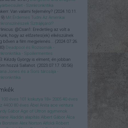
yárbecsület - Szinkronkritika
nkerr:
Van valami fejlemény?
(
2024.10.11.
19
)
Mit Érdemes Tudni Az Amerikai
nkronszínészek Sztrájkjáról?
linicus:
@Csan1: Eredetileg az volt a
vünk, hogy az előzetes(ek) elkészülnek
 bőven a film megjelenés...
(
2024.07.26.
00
)
Deadpool és Rozsomák -
nkronkritika - Spoilermentes
l:
Kézdy György is elment, én jobban
öm hozzá Sallahot.
(
2023.07.17. 00:56
)
iana Jones és a Sors tárcsája -
nkronkritika
ímkék
100 éves
101 kiskutya
18+
2005
40 éves
z
4400
80 éves
Ábel Anita
ace ventura
rdy Gábor
Age of Ultron
agymenok
plane
Aladdin
alapítás
Albert Gábor
Álca
x Borstein
Alex Norton
Alföldi Róbert