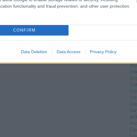
Czi
cation functionality and fraud prevention, and other user protection.
Gre
Dán
Dav
Day
CONFIRM
de
Ro
Dél
Data Deletion
Data Access
Privacy Policy
Zso
Dez
stu
Eni
Dóc
Dol
Dör
Chr
Dra
Du
and
Re
Egy
Sta