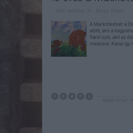
2018. október 31.
-
Karsa Tímea
A Mackótestvér a Dis
előtti, ami a hagyomán
fiáról szól, akit az ő
medvévé. Kenai így 
Kálid Artúr
K