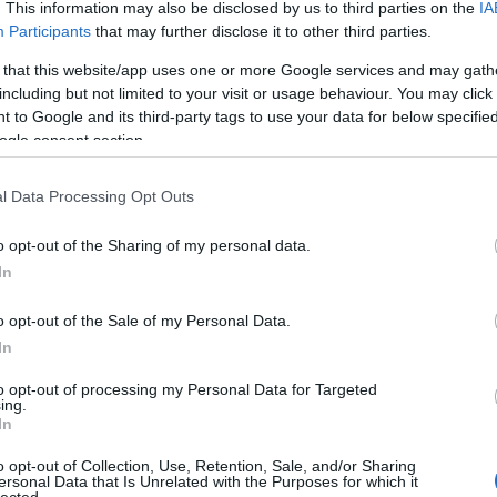
. This information may also be disclosed by us to third parties on the
IA
Bo
Participants
that may further disclose it to other third parties.
Bal
Bal
 that this website/app uses one or more Google services and may gath
Bal
including but not limited to your visit or usage behaviour. You may click 
Món
 to Google and its third-party tags to use your data for below specifi
Bar
ogle consent section.
Ist
Atti
l Data Processing Opt Outs
Sup
Bee
o opt-out of the Sharing of my personal data.
Mar
In
Pét
Bes
o opt-out of the Sale of my Personal Data.
Med
and
In
Tita
to opt-out of processing my Personal Data for Targeted
Bo
ing.
Bol
In
Hun
Eni
o opt-out of Collection, Use, Retention, Sale, and/or Sharing
ersonal Data that Is Unrelated with the Purposes for which it
Bot
lected.