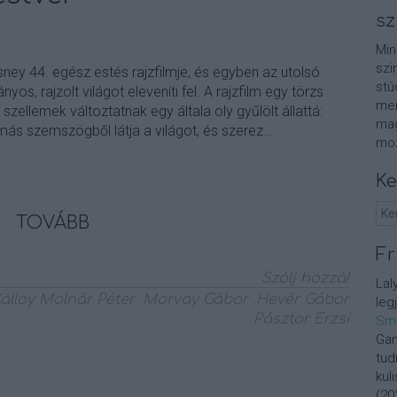
sz
Min
szi
ney 44. egész estés rajzfilmje, és egyben az utolsó
stú
yos, rajzolt világot eleveníti fel. A rajzfilm egy törzs
men
si szellemek változtatnak egy általa oly gyűlölt állattá:
mag
más szemszögből látja a világot, és szerez…
moz
Ke
TOVÁBB
Fr
Szólj hozzá!
Lal
álloy Molnár Péter
Morvay Gábor
Hevér Gábor
leg
Pásztor Erzsi
Sm
Gan
tud
kul
(
20