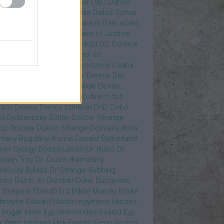
gány Judit
Czvetkó Sándor
D&D
Dabbs
er
Dagobert McChip
Dallas
Dallos Szilvia
yi Krisztián
Dan Fogler
Darázs
Dark world
id Bowie
David Morse
Dawn of Justice
s of Future Past
Da Vinci-kód
DC Comics
adpool
Deadpool
Deadpool és
zsomák
Dead To Me
Debreczeny Csaba
 királynője
Denevérember
Derrick
Dér
lt
Dévai Balázs
Devora Wilde
Dexter
sőffy Rajz Katalin
díjátadó
direct dub
dios
Disney
Disney szinkron
DnD
Dobó
kő
Dobránszky Zoltán
Doctor Strange
zi Orsolya
Doktor Strange
Dolmány Attila
mány Bogdányi Korina
Donald Sutherland
ner György
Dózsa László
Dr. Bubó
Dr.
istian Troy
Dr. Csont
dramaturg
skóczy Balázs
Dr Strange
dubbing
mbo
Dumb és Dumber
Dűne
Dungeons
 Dragons
Ébredő Erő
Eddie Murphy
Eddie
dmayne
Edward Norton
egyetemi képzés
 bogár élete
Egy rém rendes család
Egy
r Wars történet
Elek Ferenc
Elemi ösztön