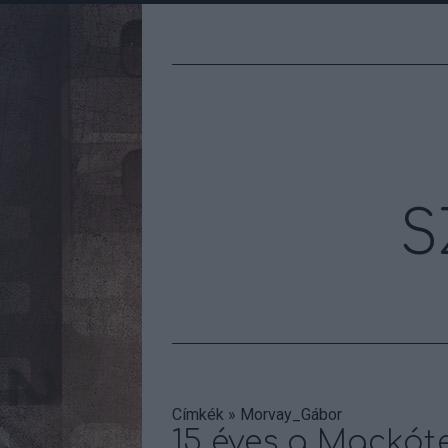
S
Címkék
»
Morvay_Gábor
15 éves a Mackót