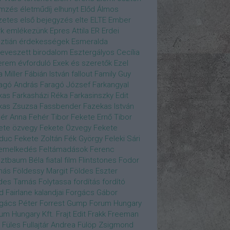
emzés
életműdíj
elhunyt
Előd Álmos
zetes
első bejegyzés
elte
ELTE
Ember
k
emlékezünk
Epres Attila
ER
Erdei
sztián
érdekességek
Esmeralda
eveszett birodalom
Esztergályos Cecília
erem
évforduló
Exek és szeretők
Ezel
a Miller
Fábián István
fallout
Family Guy
agó András
Faragó József
Farkangyal
kas
Farkasházi Réka
Farkasinszky Edit
kas Zsuzsa
Fassbender
Fazekas István
ér Anna
Fehér Tibor
Fekete Ernő Tibor
ete özvegy
Fekete Özvegy
Fekete
duc
Fekete Zoltán
Fék György
Feleki Sári
emelkedés
Feltámadások
Ferenc
ztbaum Béla
fiatal
film
Flintstones
Fodor
más
Földessy Margit
Földes Eszter
des Tamás
Folytassa
fordítás
fordító
d Fairlane kalandjai
Forgács Gábor
gács Péter
Forrest Gump
Forum Hungary
um Hungary Kft.
Frajt Edit
Frakk
Freeman
Füles
Fullajtár Andrea
Fülöp Zsigmond