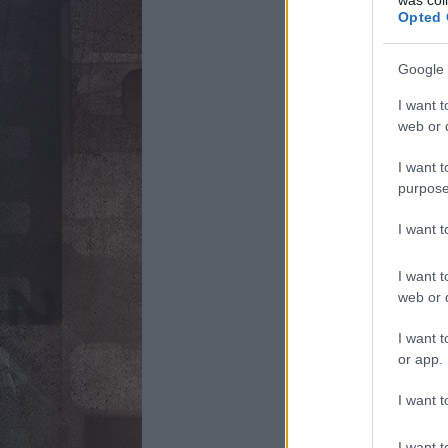
Opted 
Google 
I want t
web or d
I want t
purpose
I want 
I want t
web or d
I want t
or app.
I want t
I want t