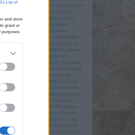
B’s List of
ys
Bajos csajok
bakik
Balázs
Balázsi Gyula
ázs Ági
Balázs Andrea
Balázs Péter
durs Gate 3
Balogh Anna
Balogh Erika
er and store
ogh Mix Stúdió
Balog Mihály
Balsai
to grant or
ika
Bánfalvi Eszter
Bánsági Ildikó
ed purposes
abás Kiss Zoltán
Baradlay Viktor
Baráth
ván
Barát Attia
Barbinek Péter
Bardóczy
la
Bartsch Kata
Básti Juli
Batman
Batman
erman ellen
Batman v Superman
tlejuice
Békés Itala
bemutató
Benedikty
cell
Benkő Péter
Bercsényi Péter
Beregi
er
Bertalan Ágnes
Berzsenyi Zoltán
enczi Árpád
Bezerédi Zoltán
Big Bang
ia Kft.
Blake Lively
Blaskó Péter
Blood
 Wine
Bodrogi Gyula
Bogdányi
Bogdányi
nilla
Bognár Anna
Bognár Gyöngyvér
gnár Tamás
Bognár Zsolt
Bolba Tamás
dog Gábor
Bolla Róbert
Bones
Bonnie
t
Borbás Gabi
Borbély László
Börcsök
kő
Boros Zoltán
Bor Zoltán
Bosszúállók
ár Endre
Both András
Bozai József
Bozó