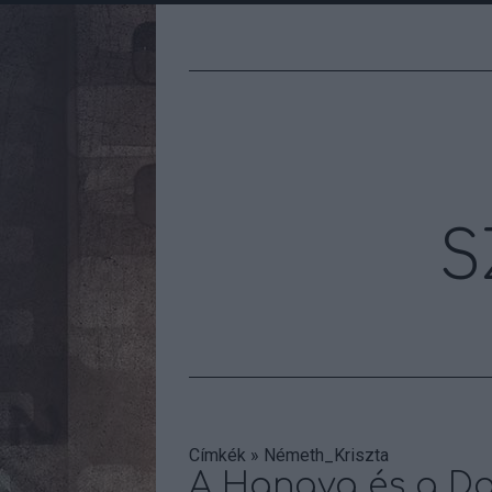
S
Címkék
»
Németh_Kriszta
A Hangya és a Dar