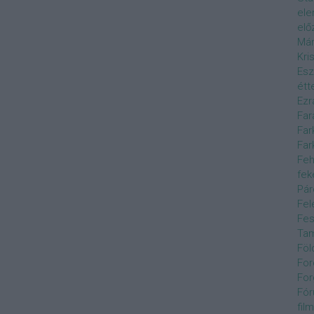
el
elő
Már
Kri
Esz
étt
Ezr
Far
Far
Far
Feh
fek
Pár
Fel
Fes
Ta
Föl
For
For
Fór
film