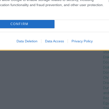
Czi
cation functionality and fraud prevention, and other user protection.
Gre
Dán
Dav
Day
CONFIRM
de
Ro
Dél
Data Deletion
Data Access
Privacy Policy
Zso
Dez
stu
Eni
Dóc
Dol
Dör
Chr
Dra
Du
and
Re
Egy
Sta