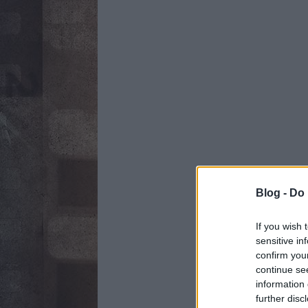
Blog -
Do 
If you wish 
sensitive in
confirm you
continue se
information 
further disc