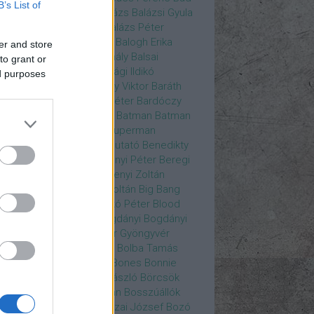
B’s List of
ys
Bajos csajok
bakik
Balázs
Balázsi Gyula
ázs Ági
Balázs Andrea
Balázs Péter
durs Gate 3
Balogh Anna
Balogh Erika
er and store
ogh Mix Stúdió
Balog Mihály
Balsai
to grant or
ika
Bánfalvi Eszter
Bánsági Ildikó
ed purposes
abás Kiss Zoltán
Baradlay Viktor
Baráth
ván
Barát Attia
Barbinek Péter
Bardóczy
la
Bartsch Kata
Básti Juli
Batman
Batman
erman ellen
Batman v Superman
tlejuice
Békés Itala
bemutató
Benedikty
cell
Benkő Péter
Bercsényi Péter
Beregi
er
Bertalan Ágnes
Berzsenyi Zoltán
enczi Árpád
Bezerédi Zoltán
Big Bang
ia Kft.
Blake Lively
Blaskó Péter
Blood
 Wine
Bodrogi Gyula
Bogdányi
Bogdányi
nilla
Bognár Anna
Bognár Gyöngyvér
gnár Tamás
Bognár Zsolt
Bolba Tamás
dog Gábor
Bolla Róbert
Bones
Bonnie
t
Borbás Gabi
Borbély László
Börcsök
kő
Boros Zoltán
Bor Zoltán
Bosszúállók
ár Endre
Both András
Bozai József
Bozó