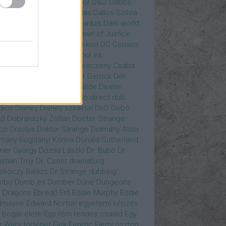
gány Judit
Czvetkó Sándor
D&D
Dabbs
er
Dagobert McChip
Dallas
Dallos Szilvia
yi Krisztián
Dan Fogler
Darázs
Dark world
id Bowie
David Morse
Dawn of Justice
s of Future Past
Da Vinci-kód
DC Comics
adpool
Deadpool
Deadpool és
zsomák
Dead To Me
Debreczeny Csaba
 királynője
Denevérember
Derrick
Dér
lt
Dévai Balázs
Devora Wilde
Dexter
sőffy Rajz Katalin
díjátadó
direct dub
dios
Disney
Disney szinkron
DnD
Dobó
kő
Dobránszky Zoltán
Doctor Strange
zi Orsolya
Doktor Strange
Dolmány Attila
mány Bogdányi Korina
Donald Sutherland
ner György
Dózsa László
Dr. Bubó
Dr.
istian Troy
Dr. Csont
dramaturg
skóczy Balázs
Dr Strange
dubbing
mbo
Dumb és Dumber
Dűne
Dungeons
 Dragons
Ébredő Erő
Eddie Murphy
Eddie
dmayne
Edward Norton
egyetemi képzés
 bogár élete
Egy rém rendes család
Egy
r Wars történet
Elek Ferenc
Elemi ösztön