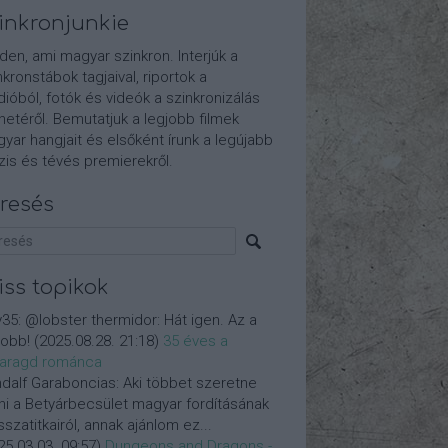
inkronjunkie
den, ami magyar szinkron. Interjúk a
nkronstábok tagjaival, riportok a
dióból, fotók és videók a szinkronizálás
etéről. Bemutatjuk a legjobb filmek
yar hangjait és elsőként írunk a legújabb
is és tévés premierekről.
resés
iss topikok
y35:
@lobster thermidor: Hát igen. Az a
jobb!
(
2025.08.28. 21:18
)
35 éves a
aragd románca
dalf Garaboncias:
Aki többet szeretne
ni a Betyárbecsület magyar fordításának
isszatitkairól, annak ajánlom ez...
25.03.03. 09:57
)
Dungeons and Dragons -