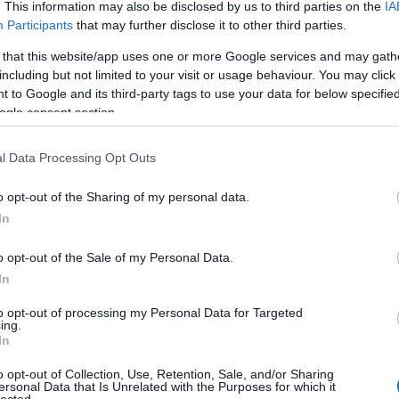
. This information may also be disclosed by us to third parties on the
IA
Bo
Participants
that may further disclose it to other third parties.
Bal
Bal
 that this website/app uses one or more Google services and may gath
Bal
including but not limited to your visit or usage behaviour. You may click 
Món
 to Google and its third-party tags to use your data for below specifi
Bar
ogle consent section.
Ist
Atti
l Data Processing Opt Outs
Sup
Bee
o opt-out of the Sharing of my personal data.
Mar
In
Pét
Bes
o opt-out of the Sale of my Personal Data.
Med
and
In
Tita
to opt-out of processing my Personal Data for Targeted
Bo
ing.
Bol
In
Hun
Eni
o opt-out of Collection, Use, Retention, Sale, and/or Sharing
ersonal Data that Is Unrelated with the Purposes for which it
Bot
lected.