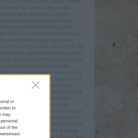
son Sudol
Állami Déryné Színház
Almási
Amanda Peet
Amelia Tyler
Amélie
dálatos élete
Amerikába Jöttem
rikai pite
Amerika kapitány
Amerika
itány
Andorai Péter
Andrádi Zsanett
rás
Andresz Kati
Andrew Wincott
Andy
kis
Anette Bening
Anger Zsolt
Anna
drick
Ansel Elgort
Antal László
Antal Olga
hony Hopkins
Apádra ütök
Aprics László
uaman
átkozott
Austin Powers
Ausztrália
h Csilla
Autobot
Avar István
Avatar
ngers
Avengers 2
Azok a 90-es évek
Az
edő Erő
Az eljövendő múlt napjai
Az első
szúálló
Az igazság hajnala
Az Őrület
verzumában
Az Utolsó Jedik
A bárányok
lgatnak
A bérgyilkos
A gyűrűk ura
A
sonal or
gya és a Darázs
A hobbit
A király
ection to
széde
A kis hableány
A nemzet aranya
A
ou may
re Dame i toronyőr
A sebezhetetlen
A
 personal
ét lovag
A sötét lovag - Felemelkedés
A
out of the
mszéd nője mindig zöldebb
A víz útja
 downstream
y Driver
Bácskai János
Bács Ferenc
Bad