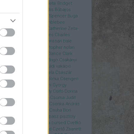
rea
Bozsó Péter
Brian élete
Bridget
nes
Brie Larson
Bruce Willis
Bűbájos
zorkák
Bubik István
Bud Spencer
Buga
ab
bukott birodalom
Bumblebee
eron Diaz
Casablanca
Catherine Zeta-
nes
CD Projekt Red
Charles
Charles
nce
Charmed
Chicago
christian bale
istopher Eccleston
christopher nolan
is Hemsworth
címadás
Clarice
Clark
egg
Columbo
Crespo Rodrigo
Csákányi
ter
Csákányi László
Családi vakáció
nkó Zoltán
Császár Angela
Császár
ert
Cseke Péter
Csellár Réka
Csengeri
la
Csere Ágnes
Cserhalmi György
rnák János
Csiby Gergely
Csifó Dorina
llagok Háborúja
Csodanő
Csoma Judit
omós Mari
Csondor Kata
Csonka András
re Gábor
Csörögi István
Csuha Bori
ha Lajos
Csuja Imre
Csupasz pisztoly
rka László
Csűrös Karola
cursed
Cvetkó
ndor
Cyborg
Czető Roland
Czető Zsanett