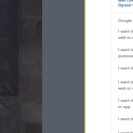
Opted 
Google 
I want t
web or d
I want t
purpose
I want 
I want t
web or d
I want t
or app.
I want t
I want t