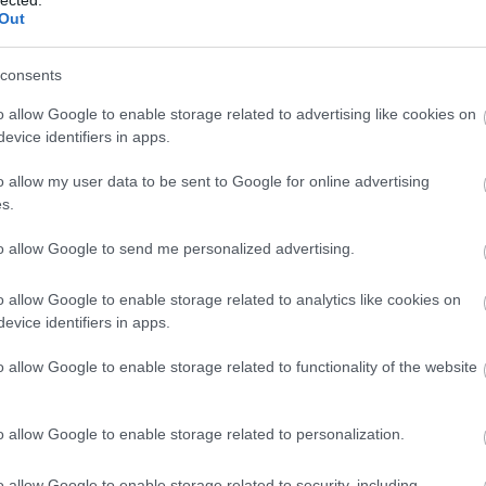
And
Out
Jo
bos
consents
Jak
Cam
o allow Google to enable storage related to advertising like cookies on
Jo
evice identifiers in apps.
Da
Chr
o allow my user data to be sent to Google for online advertising
Chr
s.
Gr
Esz
to allow Google to send me personalized advertising.
Csa
Rób
o allow Google to enable storage related to analytics like cookies on
Atti
evice identifiers in apps.
Cse
Csi
o allow Google to enable storage related to functionality of the website
Cs
Cső
Csu
o allow Google to enable storage related to personalization.
Csu
Sá
o allow Google to enable storage related to security, including