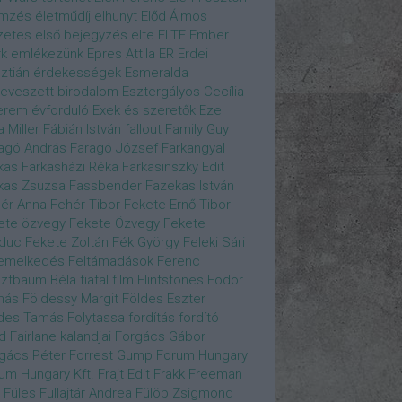
emzés
életműdíj
elhunyt
Előd Álmos
zetes
első bejegyzés
elte
ELTE
Ember
k
emlékezünk
Epres Attila
ER
Erdei
sztián
érdekességek
Esmeralda
eveszett birodalom
Esztergályos Cecília
erem
évforduló
Exek és szeretők
Ezel
a Miller
Fábián István
fallout
Family Guy
agó András
Faragó József
Farkangyal
kas
Farkasházi Réka
Farkasinszky Edit
kas Zsuzsa
Fassbender
Fazekas István
ér Anna
Fehér Tibor
Fekete Ernő Tibor
ete özvegy
Fekete Özvegy
Fekete
duc
Fekete Zoltán
Fék György
Feleki Sári
emelkedés
Feltámadások
Ferenc
ztbaum Béla
fiatal
film
Flintstones
Fodor
más
Földessy Margit
Földes Eszter
des Tamás
Folytassa
fordítás
fordító
d Fairlane kalandjai
Forgács Gábor
gács Péter
Forrest Gump
Forum Hungary
um Hungary Kft.
Frajt Edit
Frakk
Freeman
Füles
Fullajtár Andrea
Fülöp Zsigmond