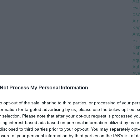
Ali
Éva
cso
Ame
Kap
And
Ser
Ken
Ant
Aq
Aut
Ave
Ébr
bos
Not Process My Personal Information
Uni
hal
to opt-out of the sale, sharing to third parties, or processing of your per
Han
formation for targeted advertising by us, please use the below opt-out s
be
r selection. Please note that after your opt-out request is processed y
Not
eing interest-based ads based on personal information utilized by us or
söt
disclosed to third parties prior to your opt-out. You may separately opt-
szo
losure of your personal information by third parties on the IAB’s list of
Bab