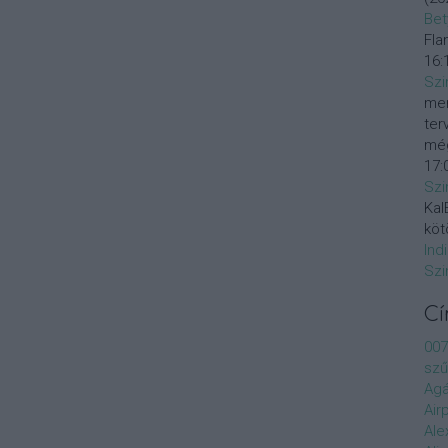
Bet
Fla
16:
Szi
mer
ter
még
17:
Szi
KalE
köt
Ind
Szi
C
007
szű
Agá
Air
Ale