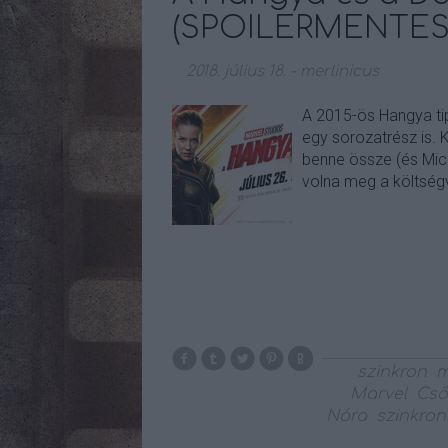
(SPOILERMENTES
2018. július 18.
-
merlinicus
A 2015-ös Hangya tip
egy sorozatrész is. 
benne össze (és Mic
volna meg a költségv
szinkron
m
Marvel
Cső
Nóra
szinkronk