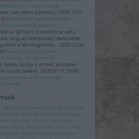
yárbecsület - Szinkronkritika
nkerr:
Van valami fejlemény?
(
2024.10.11.
19
)
Mit Érdemes Tudni Az Amerikai
nkronszínészek Sztrájkjáról?
linicus:
@Csan1: Eredetileg az volt a
vünk, hogy az előzetes(ek) elkészülnek
 bőven a film megjelenés...
(
2024.07.26.
00
)
Deadpool és Rozsomák -
nkronkritika - Spoilermentes
l:
Kézdy György is elment, én jobban
öm hozzá Sallahot.
(
2023.07.17. 00:56
)
iana Jones és a Sors tárcsája -
nkronkritika
ímkék
100 éves
101 kiskutya
18+
2005
40 éves
z
4400
80 éves
Ábel Anita
ace ventura
rdy Gábor
Age of Ultron
agymenok
plane
Aladdin
alapítás
Albert Gábor
Álca
x Borstein
Alex Norton
Alföldi Róbert