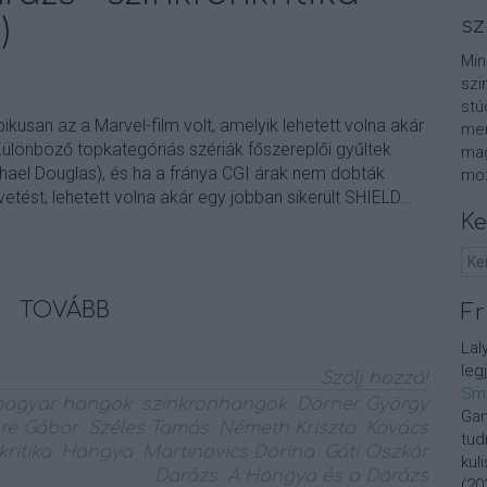
)
sz
Min
szi
stú
ikusan az a Marvel-film volt, amelyik lehetett volna akár
men
Különböző topkategóriás szériák főszereplői gyűltek
mag
hael Douglas), és ha a fránya CGI árak nem dobták
moz
etést, lehetett volna akár egy jobban sikerült SHIELD…
Ke
TOVÁBB
Fr
Lal
leg
Szólj hozzá!
Sm
agyar hangok
szinkronhangok
Dörner György
Gan
re Gábor
Széles Tamás
Németh Kriszta
Kovács
tud
ritika
Hangya
Martinovics Dorina
Gáti Oszkár
kul
Darázs
A Hangya és a Darázs
(
20