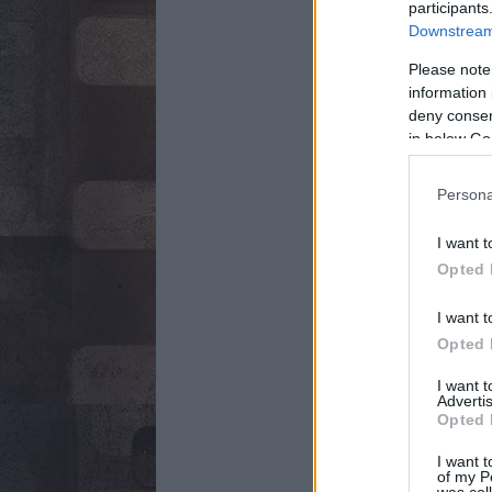
participants
Downstream 
Please note
information 
deny consent
in below Go
Persona
I want t
Opted 
I want t
Opted 
I want 
Advertis
Opted 
I want t
of my P
was col