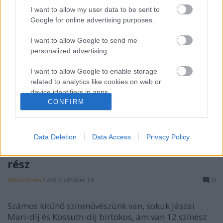
I want to allow my user data to be sent to
Google for online advertising purposes.
I want to allow Google to send me
personalized advertising.
I want to allow Google to enable storage
related to analytics like cookies on web or
device identifiers in apps.
CONFIRM
I want to allow Google to enable storage
related to functionality of the website or app.
Data Deletion
Data Access
Privacy Policy
I want to allow Google to enable storage
Szinkronban a Nemzet Színészei – 1.
related to personalization.
rész
I want to allow Google to enable storage
Karsa Tímea
•
2017. október 19.
0
related to security, including authentication
functionality and fraud prevention, and other
Számos kitűnő színművészünk van, sokuk Jászai
user protection.
Mari-díj és Kossuth-díj birtokos, ám van 12 színész