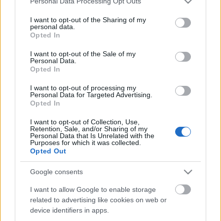
Personal Data Processing Opt Outs
services and may gather and store information including but
not limited to your visit or usage behaviour. You may click to
I want to opt-out of the Sharing of my
personal data.
grant or deny consent to Google and its third-party tags to
Opted In
use your data for below specified purposes in below Google
consent section.
I want to opt-out of the Sale of my
Personal Data.
Szinkronban a Nemzet Színészei - 3.
Opted In
rész
I want to opt-out of processing my
Personal Data for Targeted Advertising.
Karsa Tímea
•
2017. november 28.
0
Opted In
I want to opt-out of Collection, Use,
Az első részben olvashattatok Almási Éva, Andorai
Retention, Sale, and/or Sharing of my
Personal Data that Is Unrelated with the
Péter, Bodrogi Gyula és Cserhalmi György
Purposes for which it was collected.
szinkronmunkáiról, a második részben pedig
Opted Out
Csomós Mari, Haumann Péter, Máthé Erzsi és
Szacsvay László szinkron-oldalát ismerhettétek meg.
Google consents
A sorozat harmadik epizódjában a Nemzet
I want to allow Google to enable storage
Színészeinek utolsó négyesét…
related to advertising like cookies on web or
device identifiers in apps.