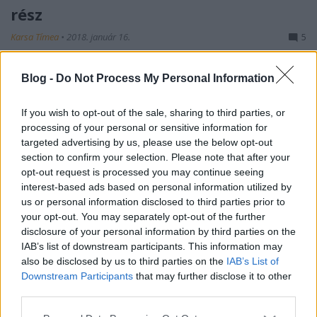
rész
Karsa Tímea
•
2018. január 16.
5
A sorozat első három részében
Blog -
Do Not Process My Personal Information
megismerkedhettetek a jelenlegi nemzet
színészeinek szinkronmunkáival. Van azonban 18
If you wish to opt-out of the sale, sharing to third parties, or
színész, akik már nem lehetnek köztünk, de mind
processing of your personal or sensitive information for
megérdemelten tartoztak a Nemzet Színészei közé. A
targeted advertising by us, please use the below opt-out
sorozat ezen, utolsó epizódjában szubjektíven
section to confirm your selection. Please note that after your
megemlékezem azon tagokról, akik mély…
opt-out request is processed you may continue seeing
interest-based ads based on personal information utilized by
us or personal information disclosed to third parties prior to
your opt-out. You may separately opt-out of the further
disclosure of your personal information by third parties on the
IAB’s list of downstream participants. This information may
also be disclosed by us to third parties on the
IAB’s List of
Downstream Participants
that may further disclose it to other
third parties.
Please note that this website/app uses one or more Google