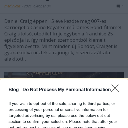
merlinicus
•
2021. október 04.
1
Daniel Craig éppen 15 éve kezdte meg 007-es
karrierjét a Casino Royale című James Bond-filmmel.
Craig utolsó, ötödik filmje egyben a franchise 25.
epizódja is, így minden szempontból kiemelt
figyelem övezte. Mint minden új Bondot, Craiget is
gyanakodva nézték a rajongók, hiszen az általa
alakított…
Blog -
Do Not Process My Personal Information
If you wish to opt-out of the sale, sharing to third parties, or
processing of your personal or sensitive information for
targeted advertising by us, please use the below opt-out
section to confirm your selection. Please note that after your
opt-out request is processed you may continue seeing