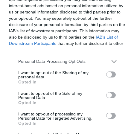
interest-based ads based on personal information utilized by
us or personal information disclosed to third parties prior to
your opt-out. You may separately opt-out of the further
disclosure of your personal information by third parties on the
IAB’s list of downstream participants. This information may
"Ezt a sorozatot még a halálos
also be disclosed by us to third parties on the
IAB’s List of
ágyunkon sem fogjuk elfelejteni" -
Downstream Participants
that may further disclose it to other
third parties.
10 éves a Gengszterkorzó
Please note that this website/app uses one or more Google
Karsa Tímea
•
2020. szeptember 18.
7
Personal Data Processing Opt Outs
services and may gather and store information including but
not limited to your visit or usage behaviour. You may click to
I want to opt-out of the Sharing of my
E sorok írója hallott már a sorozatról, de mindig
personal data.
grant or deny consent to Google and its third-party tags to
Opted In
hozzátették az ajánlásnál, hogy ,,nagyon-nagyon jó,
use your data for below specified purposes in below Google
de ne nézd, nem neked való”, így annyiban hagytam.
consent section.
I want to opt-out of the Sale of my
Egy majdani cikkemhez felkerestem Végh Péter
Personal Data.
Opted In
színművészt, aki ugyancsak említette a
Gengszterkorzót – és nem csak azért, mert a
I want to opt-out of processing my
főszereplőt…
Personal Data for Targeted Advertising.
Opted In