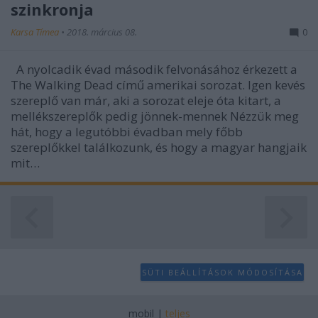
szinkronja
Karsa Tímea
•
2018. március 08.
0
A nyolcadik évad második felvonásához érkezett a
The Walking Dead című amerikai sorozat. Igen kevés
szereplő van már, aki a sorozat eleje óta kitart, a
mellékszereplők pedig jönnek-mennek Nézzük meg
hát, hogy a legutóbbi évadban mely főbb
szereplőkkel találkozunk, és hogy a magyar hangjaik
mit…
SÜTI BEÁLLÍTÁSOK MÓDOSÍTÁSA
mobil
|
teljes