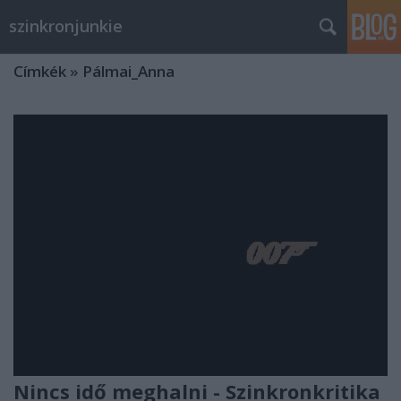
szinkronjunkie
Címkék
»
Pálmai_Anna
Nincs idő meghalni - Szinkronkritika