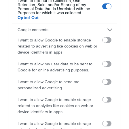
I want to opt-out of Collection, Use,
Retention, Sale, and/or Sharing of my
Personal Data that Is Unrelated with the
Purposes for which it was collected.
Opted Out
Google consents
I want to allow Google to enable storage
related to advertising like cookies on web or
device identifiers in apps.
I want to allow my user data to be sent to
Google for online advertising purposes.
I want to allow Google to send me
Deadpool 2 szinkronkritika -
personalized advertising.
spoilermentes
I want to allow Google to enable storage
paddyd
•
2018. május 18.
3
related to analytics like cookies on web or
device identifiers in apps.
Idén két olyan Marvel képregényen alapuló film
I want to allow Google to enable storage
volt, amit mindennél jobban vártam, és mindkettőt