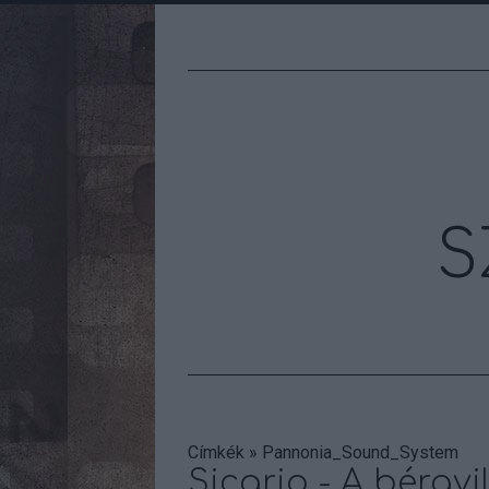
S
Címkék
»
Pannonia_Sound_System
Sicario - A bérgyi