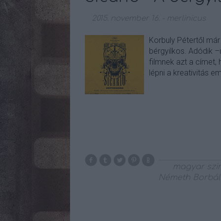
2015. november 16.
-
merlinicus
Korbuly Pétertől már 
bérgyilkos. Adódik –
filmnek azt a címet, 
lépni a kreativitás e
magyar szi
Németh Borbál