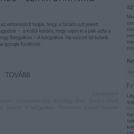
sz
Min
szi
az előzetesből tudjuk, hogy a Sicario azt jelenti:
stú
ugyebár – a költői kérdés, hogy vajon ki a pék adta a
men
hogy Bérgyilkos – A bérgyilkos. Ha viszont túl tudunk
mag
me google fordítótól…
moz
Ke
TOVÁBB
Fr
1
komment
Lal
nkron
szinkronkritika
Kőszegi Ákos
Sarádi Zsolt
leg
a
Sicario
A bérgyilkos
Pannonia Sound System
Sm
Gan
tud
kul
(
20