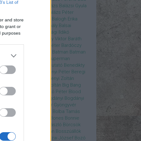
B’s List of
ys
Bajos csajok
bakik
Balázs
Balázsi Gyula
ázs Ági
Balázs Andrea
Balázs Péter
durs Gate 3
Balogh Anna
Balogh Erika
er and store
ogh Mix Stúdió
Balog Mihály
Balsai
to grant or
ika
Bánfalvi Eszter
Bánsági Ildikó
ed purposes
abás Kiss Zoltán
Baradlay Viktor
Baráth
ván
Barát Attia
Barbinek Péter
Bardóczy
la
Bartsch Kata
Básti Juli
Batman
Batman
erman ellen
Batman v Superman
tlejuice
Békés Itala
bemutató
Benedikty
cell
Benkő Péter
Bercsényi Péter
Beregi
er
Bertalan Ágnes
Berzsenyi Zoltán
enczi Árpád
Bezerédi Zoltán
Big Bang
ia Kft.
Blake Lively
Blaskó Péter
Blood
 Wine
Bodrogi Gyula
Bogdányi
Bogdányi
nilla
Bognár Anna
Bognár Gyöngyvér
gnár Tamás
Bognár Zsolt
Bolba Tamás
dog Gábor
Bolla Róbert
Bones
Bonnie
t
Borbás Gabi
Borbély László
Börcsök
kő
Boros Zoltán
Bor Zoltán
Bosszúállók
ár Endre
Both András
Bozai József
Bozó