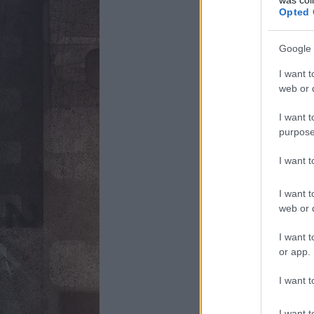
Opted 
Google 
I want t
web or d
I want t
purpose
I want 
I want t
web or d
I want t
or app.
I want t
I want t