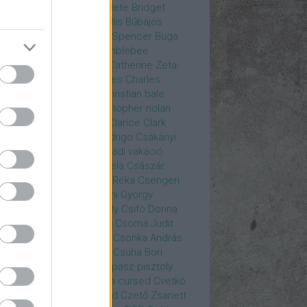
rea
Bozsó Péter
Brian élete
Bridget
nes
Brie Larson
Bruce Willis
Bűbájos
zorkák
Bubik István
Bud Spencer
Buga
ab
bukott birodalom
Bumblebee
eron Diaz
Casablanca
Catherine Zeta-
nes
CD Projekt Red
Charles
Charles
nce
Charmed
Chicago
christian bale
istopher Eccleston
christopher nolan
is Hemsworth
címadás
Clarice
Clark
egg
Columbo
Crespo Rodrigo
Csákányi
ter
Csákányi László
Családi vakáció
nkó Zoltán
Császár Angela
Császár
ert
Cseke Péter
Csellár Réka
Csengeri
la
Csere Ágnes
Cserhalmi György
rnák János
Csiby Gergely
Csifó Dorina
llagok Háborúja
Csodanő
Csoma Judit
omós Mari
Csondor Kata
Csonka András
re Gábor
Csörögi István
Csuha Bori
ha Lajos
Csuja Imre
Csupasz pisztoly
rka László
Csűrös Karola
cursed
Cvetkó
ndor
Cyborg
Czető Roland
Czető Zsanett