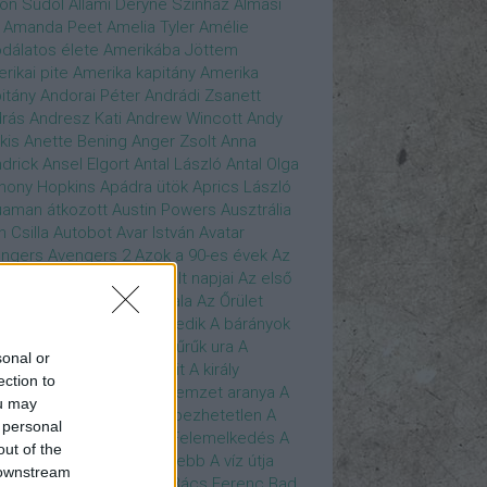
son Sudol
Állami Déryné Színház
Almási
Amanda Peet
Amelia Tyler
Amélie
dálatos élete
Amerikába Jöttem
rikai pite
Amerika kapitány
Amerika
itány
Andorai Péter
Andrádi Zsanett
rás
Andresz Kati
Andrew Wincott
Andy
kis
Anette Bening
Anger Zsolt
Anna
drick
Ansel Elgort
Antal László
Antal Olga
hony Hopkins
Apádra ütök
Aprics László
uaman
átkozott
Austin Powers
Ausztrália
h Csilla
Autobot
Avar István
Avatar
ngers
Avengers 2
Azok a 90-es évek
Az
edő Erő
Az eljövendő múlt napjai
Az első
szúálló
Az igazság hajnala
Az Őrület
verzumában
Az Utolsó Jedik
A bárányok
lgatnak
A bérgyilkos
A gyűrűk ura
A
sonal or
gya és a Darázs
A hobbit
A király
ection to
széde
A kis hableány
A nemzet aranya
A
ou may
re Dame i toronyőr
A sebezhetetlen
A
 personal
ét lovag
A sötét lovag - Felemelkedés
A
out of the
mszéd nője mindig zöldebb
A víz útja
 downstream
y Driver
Bácskai János
Bács Ferenc
Bad