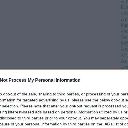
Ali
Éva
cso
Ame
Kap
And
Ser
Ken
Ant
Aq
Aut
Ave
Ébr
bos
Not Process My Personal Information
Uni
hal
to opt-out of the sale, sharing to third parties, or processing of your per
Han
formation for targeted advertising by us, please use the below opt-out s
be
r selection. Please note that after your opt-out request is processed y
Not
eing interest-based ads based on personal information utilized by us or
söt
disclosed to third parties prior to your opt-out. You may separately opt-
szo
losure of your personal information by third parties on the IAB’s list of
Bab