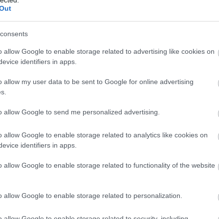
And
Out
Jo
bos
consents
Jak
Cam
o allow Google to enable storage related to advertising like cookies on
Jo
evice identifiers in apps.
Da
Chr
o allow my user data to be sent to Google for online advertising
Chr
s.
Gr
Esz
to allow Google to send me personalized advertising.
Csa
Rób
o allow Google to enable storage related to analytics like cookies on
Atti
evice identifiers in apps.
Cse
Csi
o allow Google to enable storage related to functionality of the website
Cs
Cső
Csu
o allow Google to enable storage related to personalization.
Csu
Sá
o allow Google to enable storage related to security, including