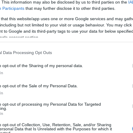
. This information may also be disclosed by us to third parties on the
IA
Bo
Participants
that may further disclose it to other third parties.
Bal
Bal
 that this website/app uses one or more Google services and may gath
Bal
including but not limited to your visit or usage behaviour. You may click 
Món
 to Google and its third-party tags to use your data for below specifi
Bar
ogle consent section.
Ist
Atti
l Data Processing Opt Outs
Sup
Bee
o opt-out of the Sharing of my personal data.
Mar
In
Pét
Bes
o opt-out of the Sale of my Personal Data.
Med
and
In
Tita
to opt-out of processing my Personal Data for Targeted
Bo
ing.
Bol
In
Hun
Eni
o opt-out of Collection, Use, Retention, Sale, and/or Sharing
ersonal Data that Is Unrelated with the Purposes for which it
Bot
lected.