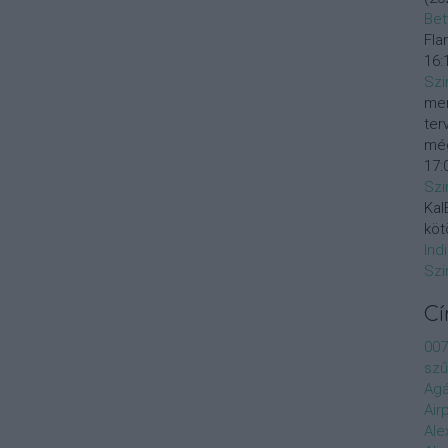
Bet
Fla
16:
Szi
mer
ter
még
17:
Szi
KalE
köt
Ind
Szi
C
007
szű
Agá
Air
Ale