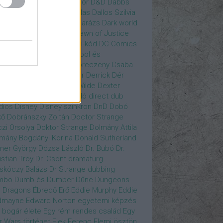
gány Judit
Czvetkó Sándor
D&D
Dabbs
er
Dagobert McChip
Dallas
Dallos Szilvia
yi Krisztián
Dan Fogler
Darázs
Dark world
id Bowie
David Morse
Dawn of Justice
s of Future Past
Da Vinci-kód
DC Comics
adpool
deadpool
Deadpool és
zsomák
Dead To Me
Debreczeny Csaba
 királynője
Denevérember
Derrick
Dér
lt
Dévai Balázs
Devora Wilde
Dexter
sőffy Rajz Katalin
díjátadó
direct dub
dios
Disney
Disney szinkron
DnD
Dobó
kő
Dobránszky Zoltán
Doctor Strange
zi Orsolya
Doktor Strange
Dolmány Attila
mány Bogdányi Korina
Donald Sutherland
ner György
Dózsa László
Dr. Bubó
Dr.
istian Troy
Dr. Csont
dramaturg
skóczy Balázs
Dr Strange
dubbing
mbo
Dumb és Dumber
Dűne
Dungeons
 Dragons
Ébredő Erő
Eddie Murphy
Eddie
dmayne
Edward Norton
egyetemi képzés
 bogár élete
Egy rém rendes család
Egy
r Wars történet
Elek Ferenc
Elemi ösztön