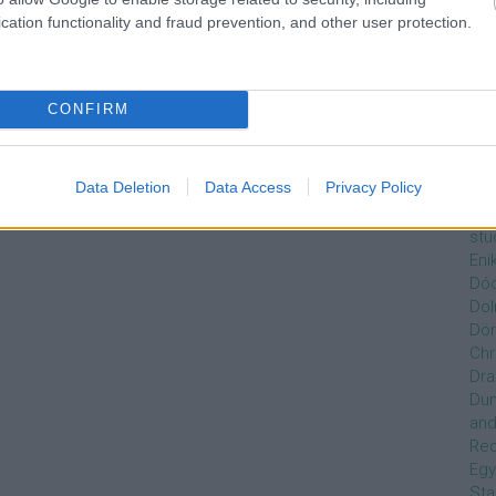
Czi
cation functionality and fraud prevention, and other user protection.
Gre
Dán
Dav
Day
CONFIRM
De
Ro
Dél
Data Deletion
Data Access
Privacy Policy
Zso
Dez
stu
Eni
Dóc
Dol
Dör
Chr
Dra
Du
and
Re
Egy
Sta