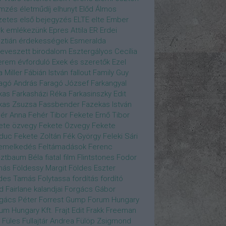
emzés
életműdíj
elhunyt
Előd Álmos
zetes
első bejegyzés
ELTE
elte
Ember
k
emlékezünk
Epres Attila
ER
Erdei
sztián
érdekességek
Esmeralda
eveszett birodalom
Esztergályos Cecília
erem
évforduló
Exek és szeretők
Ezel
a Miller
Fábián István
fallout
Family Guy
agó András
Faragó József
Farkangyal
kas
Farkasházi Réka
Farkasinszky Edit
kas Zsuzsa
Fassbender
Fazekas István
ér Anna
Fehér Tibor
Fekete Ernő Tibor
ete özvegy
Fekete Özvegy
Fekete
duc
Fekete Zoltán
Fék György
Feleki Sári
emelkedés
Feltámadások
Ferenc
ztbaum Béla
fiatal
film
Flintstones
Fodor
más
Földessy Margit
Földes Eszter
des Tamás
Folytassa
fordítás
fordító
d Fairlane kalandjai
Forgács Gábor
gács Péter
Forrest Gump
Forum Hungary
um Hungary Kft.
Frajt Edit
Frakk
Freeman
Füles
Fullajtár Andrea
Fülöp Zsigmond