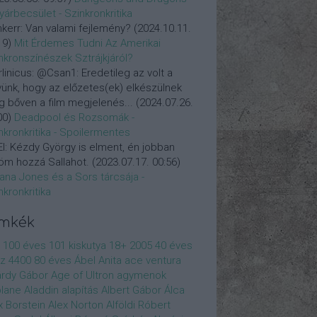
yárbecsület - Szinkronkritika
nkerr:
Van valami fejlemény?
(
2024.10.11.
19
)
Mit Érdemes Tudni Az Amerikai
nkronszínészek Sztrájkjáról?
linicus:
@Csan1: Eredetileg az volt a
vünk, hogy az előzetes(ek) elkészülnek
 bőven a film megjelenés...
(
2024.07.26.
00
)
Deadpool és Rozsomák -
nkronkritika - Spoilermentes
l:
Kézdy György is elment, én jobban
öm hozzá Sallahot.
(
2023.07.17. 00:56
)
iana Jones és a Sors tárcsája -
nkronkritika
ímkék
100 éves
101 kiskutya
18+
2005
40 éves
z
4400
80 éves
Ábel Anita
ace ventura
rdy Gábor
Age of Ultron
agymenok
plane
Aladdin
alapítás
Albert Gábor
Álca
x Borstein
Alex Norton
Alföldi Róbert