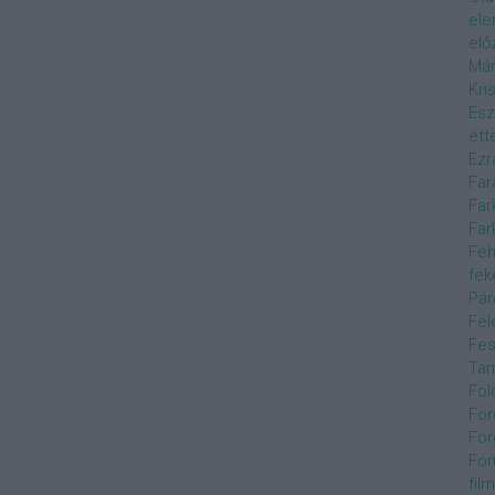
el
elő
Már
Kri
Esz
étt
Ezr
Far
Far
Far
Feh
fek
Pár
Fel
Fes
Ta
Föl
For
For
Fór
film