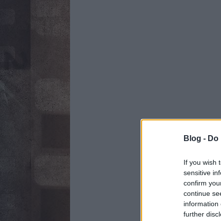
Blog -
Do 
If you wish 
sensitive in
confirm you
continue se
information 
further disc