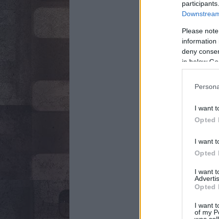
participants
Downstream 
Please note
information 
deny consent
in below Go
Persona
I want t
Opted 
I want t
Opted 
I want 
Advertis
Opted 
I want t
of my P
was col