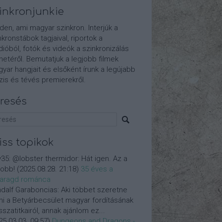
inkronjunkie
den, ami magyar szinkron. Interjúk a
nkronstábok tagjaival, riportok a
dióból, fotók és videók a szinkronizálás
etéről. Bemutatjuk a legjobb filmek
yar hangjait és elsőként írunk a legújabb
is és tévés premierekről.
resés
iss topikok
y35:
@lobster thermidor: Hát igen. Az a
jobb!
(
2025.08.28. 21:18
)
35 éves a
aragd románca
dalf Garaboncias:
Aki többet szeretne
ni a Betyárbecsület magyar fordításának
isszatitkairól, annak ajánlom ez...
25.03.03. 09:57
)
Dungeons and Dragons -