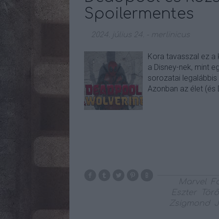
Spoilermentes
2024. július 24.
-
merlinicus
Kora tavasszal ez a 
a Disney-nek, mint egy
sorozatai legalábbis
Azonban az élet (és
Marvel
F
Eszter
Törő
Zsigmond
J