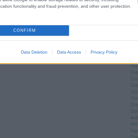
Czi
cation functionality and fraud prevention, and other user protection.
Gre
Dán
Dav
Day
CONFIRM
de
Ro
Dél
Data Deletion
Data Access
Privacy Policy
Zso
Dez
stu
Eni
Dóc
Dol
Dör
Chr
Dra
Du
and
Re
Egy
Sta