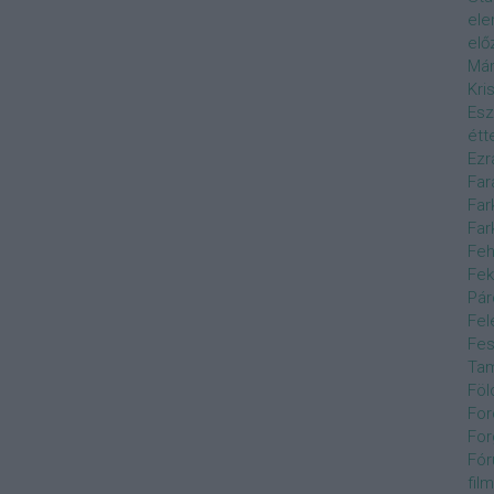
el
elő
Már
Kri
Esz
étt
Ezr
Far
Far
Far
Feh
Fek
Pár
Fel
Fes
Ta
Föl
For
For
Fór
film