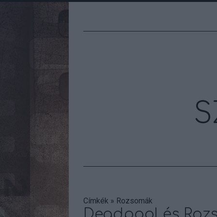
S
Címkék
»
Rozsomák
Deadpool és Rozs