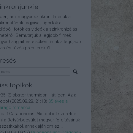
inkronjunkie
den, ami magyar szinkron. Interjúk a
nkronstábok tagjaival, riportok a
dióból, fotók és videók a szinkronizálás
etéről. Bemutatjuk a legjobb filmek
yar hangjait és elsőként írunk a legújabb
is és tévés premierekről.
resés
iss topikok
y35:
@lobster thermidor: Hát igen. Az a
jobb!
(
2025.08.28. 21:18
)
35 éves a
aragd románca
dalf Garaboncias:
Aki többet szeretne
ni a Betyárbecsület magyar fordításának
isszatitkairól, annak ajánlom ez...
25.03.03. 09:57
)
Dungeons and Dragons -