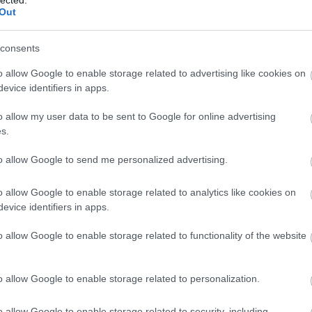
And
Out
Jo
bos
consents
Jak
Cam
o allow Google to enable storage related to advertising like cookies on
Jo
evice identifiers in apps.
Da
Chr
o allow my user data to be sent to Google for online advertising
Chr
s.
Gr
Esz
to allow Google to send me personalized advertising.
Csa
Rób
o allow Google to enable storage related to analytics like cookies on
Atti
evice identifiers in apps.
Cse
Csi
o allow Google to enable storage related to functionality of the website
Cs
Cső
Csu
o allow Google to enable storage related to personalization.
Csu
Sá
o allow Google to enable storage related to security, including