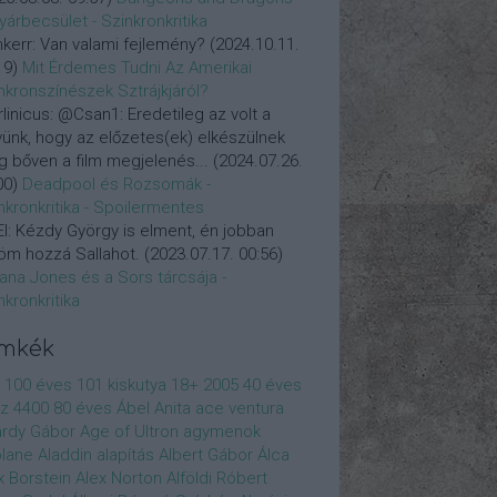
yárbecsület - Szinkronkritika
nkerr:
Van valami fejlemény?
(
2024.10.11.
19
)
Mit Érdemes Tudni Az Amerikai
nkronszínészek Sztrájkjáról?
linicus:
@Csan1: Eredetileg az volt a
vünk, hogy az előzetes(ek) elkészülnek
 bőven a film megjelenés...
(
2024.07.26.
00
)
Deadpool és Rozsomák -
nkronkritika - Spoilermentes
l:
Kézdy György is elment, én jobban
öm hozzá Sallahot.
(
2023.07.17. 00:56
)
iana Jones és a Sors tárcsája -
nkronkritika
ímkék
100 éves
101 kiskutya
18+
2005
40 éves
z
4400
80 éves
Ábel Anita
ace ventura
rdy Gábor
Age of Ultron
agymenok
plane
Aladdin
alapítás
Albert Gábor
Álca
x Borstein
Alex Norton
Alföldi Róbert