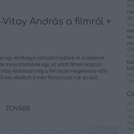
Bet
Fla
16:
-Vitay András a filmről +
Szi
mer
ter
még
17:
Szi
l egy rendhagyó sorozatot indítunk el: a szinkront
KalE
de megszólaltatunk egy, az adott filmen dolgozó
köt
s-Vitay Andrással még a film hazai megjelenése előtt
Ind
0-ben elindított X-men filmsorozat már az első…
Szi
C
007
TOVÁBB
szű
Agá
Air
Szólj hozzá!
Ale