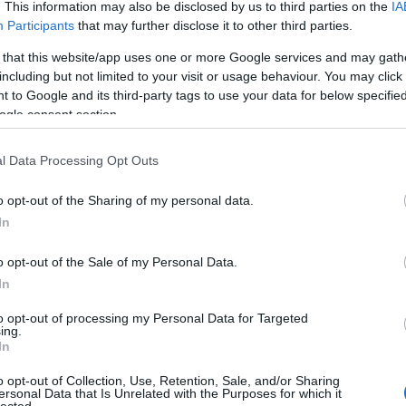
. This information may also be disclosed by us to third parties on the
IA
Bo
Participants
that may further disclose it to other third parties.
Bal
1
komment
Bal
 that this website/app uses one or more Google services and may gath
n
X-men
Farkas
Reviczky Gábor
The Wolverine
Bal
including but not limited to your visit or usage behaviour. You may click 
er
Rozsomák
Sinkovits-Vitay András
Zsigmond
Món
 to Google and its third-party tags to use your data for below specifi
Tamara
Bar
ogle consent section.
Ist
Atti
l Data Processing Opt Outs
Sup
Bee
o opt-out of the Sharing of my personal data.
Mar
In
Pét
Bes
o opt-out of the Sale of my Personal Data.
Med
and
In
Tita
to opt-out of processing my Personal Data for Targeted
Bo
ing.
Bol
In
Hun
Eni
o opt-out of Collection, Use, Retention, Sale, and/or Sharing
ersonal Data that Is Unrelated with the Purposes for which it
Bot
lected.