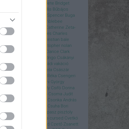
rea
Bozsó Péter
Brian élete
Bridget
nes
Brie Larson
Bruce Willis
Bűbájos
zorkák
Bubik István
Bud Spencer
Buga
ab
bukott birodalom
Bumblebee
eron Diaz
Casablanca
Catherine Zeta-
nes
CD Projekt Red
Charles
Charles
nce
Charmed
Chicago
christian bale
istopher Eccleston
christopher nolan
is Hemsworth
címadás
Clarice
Clark
egg
Columbo
Crespo Rodrigo
Csákányi
ter
Csákányi László
Családi vakáció
nkó Zoltán
Császár Angela
Császár
ert
Cseke Péter
Csellár Réka
Csengeri
la
Csere Ágnes
Cserhalmi György
rnák János
Csiby Gergely
Csifó Dorina
llagok Háborúja
Csodanő
Csoma Judit
omós Mari
Csondor Kata
Csonka András
re Gábor
Csörögi István
Csuha Bori
ha Lajos
Csuja Imre
Csupasz pisztoly
rka László
Csűrös Karola
cursed
Cvetkó
ndor
Cyborg
Czető Roland
Czető Zsanett