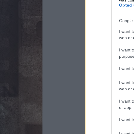
Opted 
Google 
I want t
web or d
I want t
purpose
I want 
I want t
web or d
I want t
or app.
I want t
I want t