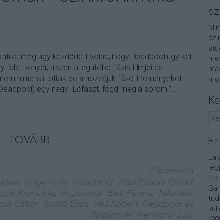
sz
Min
szi
stú
kritika még úgy kezdődött volna, hogy Deadpool úgy kell
men
 falat kenyér, hiszen a legutóbbi fázis filmjei és
mag
 nem mind váltották be a hozzájuk fűzött reményeket.
moz
 Deadpool) egy nagy "Lófaszt, fogd meg a söröm!"…
Ke
TOVÁBB
Fr
Lal
leg
2
komment
Sm
arkas
Nagy Ervin
Deadpool
Zöld Csaba
Ónodi
Gan
csik Franciska
Rozsomák
Elek Ferenc
Nikodém
tud
oó Gábor
Sodró Eliza
Weil Róbert
Deadpool és
kul
Rozsomák
Hermann Lilla
(
20