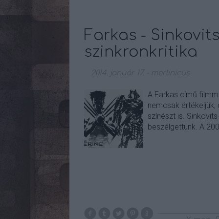
Farkas - Sinkovits
szinkronkritika
2014. január 17.
-
merlinicus
A Farkas című filmme
nemcsak értékeljük, 
színészt is. Sinkovit
beszélgettünk. A 200