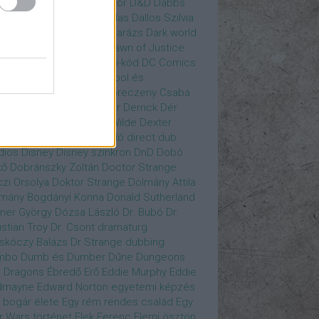
gány Judit
Czvetkó Sándor
D&D
Dabbs
er
Dagobert McChip
Dallas
Dallos Szilvia
yi Krisztián
Dan Fogler
Darázs
Dark world
id Bowie
David Morse
Dawn of Justice
s of Future Past
Da Vinci-kód
DC Comics
adpool
Deadpool
Deadpool és
zsomák
Dead To Me
Debreczeny Csaba
 királynője
Denevérember
Derrick
Dér
lt
Dévai Balázs
Devora Wilde
Dexter
sőffy Rajz Katalin
díjátadó
direct dub
dios
Disney
Disney szinkron
DnD
Dobó
kő
Dobránszky Zoltán
Doctor Strange
zi Orsolya
Doktor Strange
Dolmány Attila
mány Bogdányi Korina
Donald Sutherland
ner György
Dózsa László
Dr. Bubó
Dr.
istian Troy
Dr. Csont
dramaturg
skóczy Balázs
Dr Strange
dubbing
mbo
Dumb és Dumber
Dűne
Dungeons
 Dragons
Ébredő Erő
Eddie Murphy
Eddie
dmayne
Edward Norton
egyetemi képzés
 bogár élete
Egy rém rendes család
Egy
r Wars történet
Elek Ferenc
Elemi ösztön