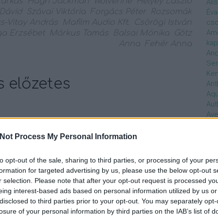
Farkas
Hugh Jackman
Wolverine
Helyey László
Ali
 Dávid
Szávai Viktória
Forgács Péter
Rozsomák
Éva
ts-Vitay András
Mafilm Audio Kft.
Csörögi István
cso
Ame
ga Erzsébet
Márkus Tamás
Balsai Mónika
Götz
kap
Anna
Fehér Anna
And
Ser
Ken
 előzetes
Ant
Aq
Aut
Ave
Ébr
áron a hatodik alkalommal tűnik fel a vásznon (X-
bos
Not Process My Personal Information
X-men kezdetek - Farkas, X-men - Az elsők). Bár az
Uni
gy rövid,de nagyon velős jelenet erejéig tűnt fel, az azt
hal
 önálló filmben szerepelt. Bár az X-men…
to opt-out of the sale, sharing to third parties, or processing of your per
Han
formation for targeted advertising by us, please use the below opt-out s
be
r selection. Please note that after your opt-out request is processed y
Not
eing interest-based ads based on personal information utilized by us or
söt
disclosed to third parties prior to your opt-out. You may separately opt-
szo
TOVÁBB
losure of your personal information by third parties on the IAB’s list of
Bab