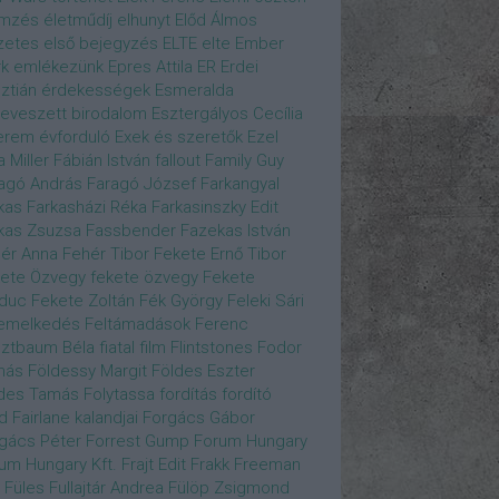
emzés
életműdíj
elhunyt
Előd Álmos
zetes
első bejegyzés
ELTE
elte
Ember
k
emlékezünk
Epres Attila
ER
Erdei
sztián
érdekességek
Esmeralda
eveszett birodalom
Esztergályos Cecília
erem
évforduló
Exek és szeretők
Ezel
a Miller
Fábián István
fallout
Family Guy
agó András
Faragó József
Farkangyal
kas
Farkasházi Réka
Farkasinszky Edit
kas Zsuzsa
Fassbender
Fazekas István
ér Anna
Fehér Tibor
Fekete Ernő Tibor
ete Özvegy
fekete özvegy
Fekete
duc
Fekete Zoltán
Fék György
Feleki Sári
emelkedés
Feltámadások
Ferenc
ztbaum Béla
fiatal
film
Flintstones
Fodor
más
Földessy Margit
Földes Eszter
des Tamás
Folytassa
fordítás
fordító
d Fairlane kalandjai
Forgács Gábor
gács Péter
Forrest Gump
Forum Hungary
um Hungary Kft.
Frajt Edit
Frakk
Freeman
Füles
Fullajtár Andrea
Fülöp Zsigmond