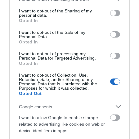
services and may gather and store information including but
not limited to your visit or usage behaviour. You may click to
I want to opt-out of the Sharing of my
personal data.
grant or deny consent to Google and its third-party tags to
Opted In
use your data for below specified purposes in below Google
consent section.
I want to opt-out of the Sale of my
Personal Data.
Opted In
20 éves az Amerikai pite - Gáspár
I want to opt-out of processing my
Personal Data for Targeted Advertising.
András és Vadász Bea meséltek
Opted In
Karsa Tímea
•
2019. július 08.
2
I want to opt-out of Collection, Use,
Retention, Sale, and/or Sharing of my
Personal Data that Is Unrelated with the
Purposes for which it was collected.
Kimondani is elképesztő ezt a számot, hiszen a film
Opted Out
első része már ,,újgenerációs” filmnek számított, és
bátran állíthatjuk, hogy témáját tekintve az első volt.
Google consents
Jöttek utána replikák, mint a Hangyák a gatyában,
vagy Pite-sorozat feledhető epizódjai, de az első rész
I want to allow Google to enable storage
a maga nemében…
related to advertising like cookies on web or
device identifiers in apps.