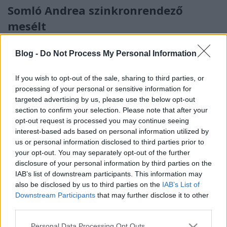
Somló Andrea szinkronrendező
mesélt
Karsa Tímea
•
2020. december 10.
0
Blog -
Do Not Process My Personal Information
A Macskarisztokraták is egyike volt azon régebbi
Disney-filmeknek, amik évtizedekkel bemutatásuk
If you wish to opt-out of the sale, sharing to third parties, or
processing of your personal or sensitive information for
után értek el Magyarországra. Míg Amerikában
targeted advertising by us, please use the below opt-out
1970 karácsonya előtt jelent meg, Magyarországon
section to confirm your selection. Please note that after your
1994-ben szinkronizálták le. A filmet még maga Walt
opt-out request is processed you may continue seeing
Disney tervezte, ráadásul élőszereplős változatban,
interest-based ads based on personal information utilized by
a…
us or personal information disclosed to third parties prior to
your opt-out. You may separately opt-out of the further
disclosure of your personal information by third parties on the
IAB’s list of downstream participants. This information may
also be disclosed by us to third parties on the
IAB’s List of
Downstream Participants
that may further disclose it to other
third parties.
Please note that this website/app uses one or more Google
Personal Data Processing Opt Outs