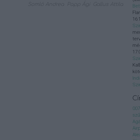
Somló Andrea
Papp Ági
Gallus Attila
Bet
Fla
16:
Szi
mer
ter
még
17:
Szi
KalE
köt
Ind
Szi
C
007
szű
Agá
Air
Ale