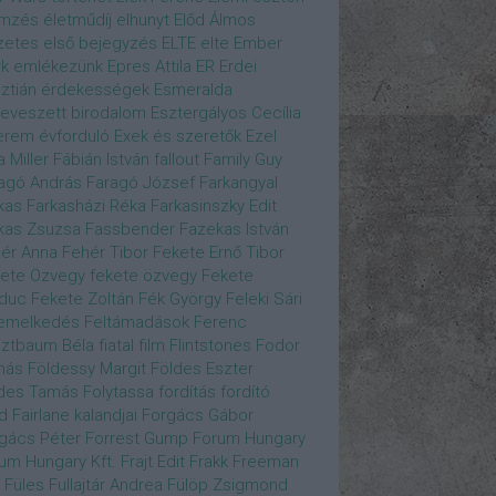
emzés
életműdíj
elhunyt
Előd Álmos
zetes
első bejegyzés
ELTE
elte
Ember
k
emlékezünk
Epres Attila
ER
Erdei
sztián
érdekességek
Esmeralda
eveszett birodalom
Esztergályos Cecília
erem
évforduló
Exek és szeretők
Ezel
a Miller
Fábián István
fallout
Family Guy
agó András
Faragó József
Farkangyal
kas
Farkasházi Réka
Farkasinszky Edit
kas Zsuzsa
Fassbender
Fazekas István
ér Anna
Fehér Tibor
Fekete Ernő Tibor
ete Özvegy
fekete özvegy
Fekete
duc
Fekete Zoltán
Fék György
Feleki Sári
emelkedés
Feltámadások
Ferenc
ztbaum Béla
fiatal
film
Flintstones
Fodor
más
Földessy Margit
Földes Eszter
des Tamás
Folytassa
fordítás
fordító
d Fairlane kalandjai
Forgács Gábor
gács Péter
Forrest Gump
Forum Hungary
um Hungary Kft.
Frajt Edit
Frakk
Freeman
Füles
Fullajtár Andrea
Fülöp Zsigmond