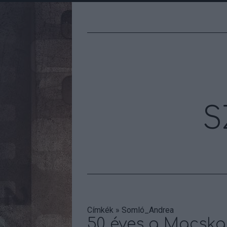
S
Címkék
»
Somló_Andrea
50 éves a Macska