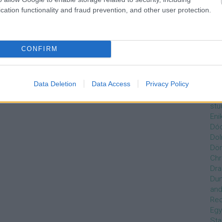
Czi
cation functionality and fraud prevention, and other user protection.
Gre
Dán
Dav
Day
CONFIRM
de
Ro
Dél
Data Deletion
Data Access
Privacy Policy
Zso
Dez
stu
Eni
Dóc
Dol
Dör
Chr
Dra
Du
and
Re
Egy
Sta