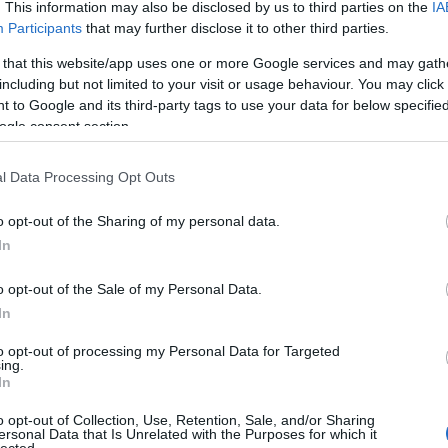
. This information may also be disclosed by us to third parties on the
IA
Bo
Participants
that may further disclose it to other third parties.
Bal
Bal
 that this website/app uses one or more Google services and may gath
Bal
including but not limited to your visit or usage behaviour. You may click 
Món
 to Google and its third-party tags to use your data for below specifi
Bar
ogle consent section.
Ist
Atti
l Data Processing Opt Outs
Sup
Bee
o opt-out of the Sharing of my personal data.
Mar
In
Pét
Bes
o opt-out of the Sale of my Personal Data.
Med
and
In
Tita
to opt-out of processing my Personal Data for Targeted
Bo
ing.
Bol
In
Hun
Eni
o opt-out of Collection, Use, Retention, Sale, and/or Sharing
ersonal Data that Is Unrelated with the Purposes for which it
Bot
lected.