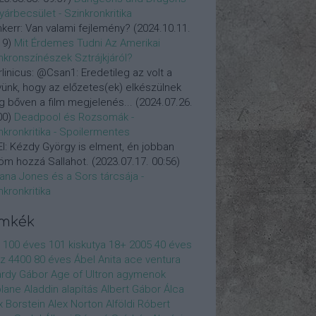
yárbecsület - Szinkronkritika
nkerr:
Van valami fejlemény?
(
2024.10.11.
19
)
Mit Érdemes Tudni Az Amerikai
nkronszínészek Sztrájkjáról?
linicus:
@Csan1: Eredetileg az volt a
vünk, hogy az előzetes(ek) elkészülnek
 bőven a film megjelenés...
(
2024.07.26.
00
)
Deadpool és Rozsomák -
nkronkritika - Spoilermentes
l:
Kézdy György is elment, én jobban
öm hozzá Sallahot.
(
2023.07.17. 00:56
)
iana Jones és a Sors tárcsája -
nkronkritika
ímkék
100 éves
101 kiskutya
18+
2005
40 éves
z
4400
80 éves
Ábel Anita
ace ventura
rdy Gábor
Age of Ultron
agymenok
plane
Aladdin
alapítás
Albert Gábor
Álca
x Borstein
Alex Norton
Alföldi Róbert