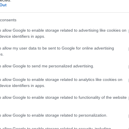
And
Out
Jo
bos
consents
Jak
Cam
o allow Google to enable storage related to advertising like cookies on
Jo
evice identifiers in apps.
Da
Chr
o allow my user data to be sent to Google for online advertising
Chr
s.
Gr
Esz
to allow Google to send me personalized advertising.
Csa
Rób
o allow Google to enable storage related to analytics like cookies on
Atti
evice identifiers in apps.
Cse
Csi
o allow Google to enable storage related to functionality of the website
Cs
Cső
Csu
o allow Google to enable storage related to personalization.
Csu
Sá
o allow Google to enable storage related to security, including