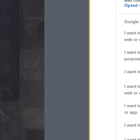
Opted 
Google 
I want t
web or d
I want t
purpose
I want 
I want t
web or d
I want t
or app.
I want t
I want t