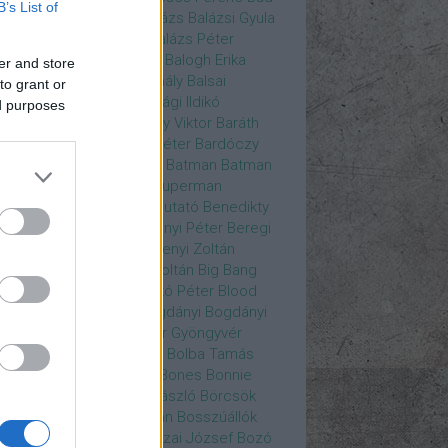
B’s List of
ys
Bajos csajok
bakik
Balázs
Balázsi Gyula
ázs Ági
Balázs Andrea
Balázs Péter
durs Gate 3
Balogh Anna
Balogh Erika
er and store
ogh Mix Stúdió
Balog Mihály
Balsai
to grant or
ika
Bánfalvi Eszter
Bánsági Ildikó
ed purposes
abás Kiss Zoltán
Baradlay Viktor
Baráth
ván
Barát Attia
Barbinek Péter
Bardóczy
la
Bartsch Kata
Básti Juli
Batman
Batman
erman ellen
Batman v Superman
tlejuice
Békés Itala
bemutató
Benedikty
cell
Benkő Péter
Bercsényi Péter
Beregi
er
Bertalan Ágnes
Berzsenyi Zoltán
enczi Árpád
Bezerédi Zoltán
Big Bang
ia Kft.
Blake Lively
Blaskó Péter
Blood
 Wine
Bodrogi Gyula
Bogdányi
Bogdányi
nilla
Bognár Anna
Bognár Gyöngyvér
gnár Tamás
Bognár Zsolt
Bolba Tamás
dog Gábor
Bolla Róbert
Bones
Bonnie
t
Borbás Gabi
Borbély László
Börcsök
kő
Boros Zoltán
Bor Zoltán
Bosszúállók
ár Endre
Both András
Bozai József
Bozó