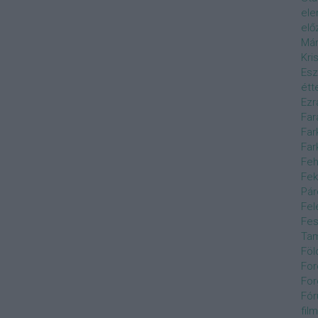
el
elő
Már
Kri
Esz
étt
Ezr
Far
Far
Far
Feh
Fek
Pár
Fel
Fes
Ta
Föl
For
For
Fór
film