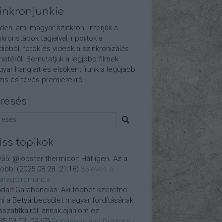
inkronjunkie
den, ami magyar szinkron. Interjúk a
nkronstábok tagjaival, riportok a
dióból, fotók és videók a szinkronizálás
etéről. Bemutatjuk a legjobb filmek
yar hangjait és elsőként írunk a legújabb
is és tévés premierekről.
resés
iss topikok
y35:
@lobster thermidor: Hát igen. Az a
jobb!
(
2025.08.28. 21:18
)
35 éves a
aragd románca
dalf Garaboncias:
Aki többet szeretne
ni a Betyárbecsület magyar fordításának
isszatitkairól, annak ajánlom ez...
25.03.03. 09:57
)
Dungeons and Dragons -