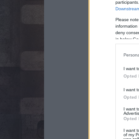
participants
Downstream 
Please note
information 
deny consent
in below Go
Persona
I want t
Opted 
I want t
Opted 
I want 
Advertis
Opted 
I want t
of my P
was col