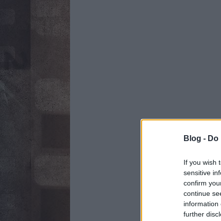
Blog -
Do 
If you wish 
sensitive in
confirm you
continue se
information 
further disc