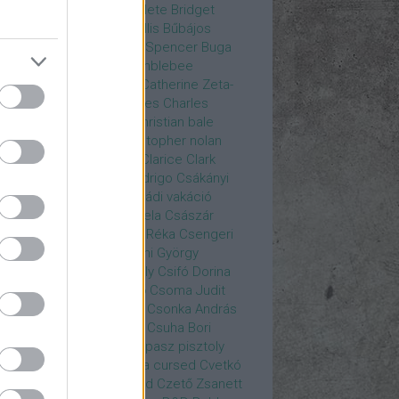
rea
Bozsó Péter
Brian élete
Bridget
nes
Brie Larson
Bruce Willis
Bűbájos
zorkák
Bubik István
Bud Spencer
Buga
ab
bukott birodalom
Bumblebee
eron Diaz
Casablanca
Catherine Zeta-
nes
CD Projekt Red
Charles
Charles
nce
Charmed
Chicago
christian bale
istopher Eccleston
christopher nolan
is Hemsworth
címadás
Clarice
Clark
egg
Columbo
Crespo Rodrigo
Csákányi
ter
Csákányi László
Családi vakáció
nkó Zoltán
Császár Angela
Császár
ert
Cseke Péter
Csellár Réka
Csengeri
la
Csere Ágnes
Cserhalmi György
rnák János
Csiby Gergely
Csifó Dorina
llagok Háborúja
Csodanő
Csoma Judit
omós Mari
Csondor Kata
Csonka András
re Gábor
Csörögi István
Csuha Bori
ha Lajos
Csuja Imre
Csupasz pisztoly
rka László
Csűrös Karola
cursed
Cvetkó
ndor
Cyborg
Czető Roland
Czető Zsanett