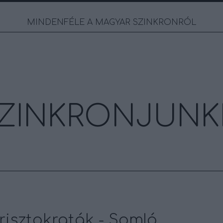
MINDENFÉLE A MAGYAR SZINKRONRÓL
ZINKRONJUNK
risztokraták - Somló