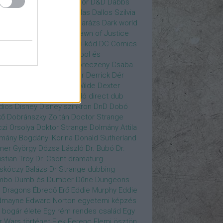
gány Judit
Czvetkó Sándor
D&D
Dabbs
er
Dagobert McChip
Dallas
Dallos Szilvia
yi Krisztián
Dan Fogler
Darázs
Dark world
id Bowie
David Morse
Dawn of Justice
s of Future Past
Da Vinci-kód
DC Comics
adpool
Deadpool
Deadpool és
zsomák
Dead To Me
Debreczeny Csaba
 királynője
Denevérember
Derrick
Dér
lt
Dévai Balázs
Devora Wilde
Dexter
sőffy Rajz Katalin
díjátadó
direct dub
dios
Disney
Disney szinkron
DnD
Dobó
kő
Dobránszky Zoltán
Doctor Strange
zi Orsolya
Doktor Strange
Dolmány Attila
mány Bogdányi Korina
Donald Sutherland
ner György
Dózsa László
Dr. Bubó
Dr.
istian Troy
Dr. Csont
dramaturg
skóczy Balázs
Dr Strange
dubbing
mbo
Dumb és Dumber
Dűne
Dungeons
 Dragons
Ébredő Erő
Eddie Murphy
Eddie
dmayne
Edward Norton
egyetemi képzés
 bogár élete
Egy rém rendes család
Egy
r Wars történet
Elek Ferenc
Elemi ösztön