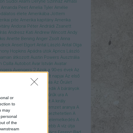
son Sudol
Állami Déryné Színház
Almási
Amanda Peet
Amelia Tyler
Amélie
dálatos élete
Amerikába Jöttem
rikai pite
Amerika kapitány
Amerika
itány
Andorai Péter
Andrádi Zsanett
rás
Andresz Kati
Andrew Wincott
Andy
kis
Anette Bening
Anger Zsolt
Anna
drick
Ansel Elgort
Antal László
Antal Olga
hony Hopkins
Apádra ütök
Aprics László
uaman
átkozott
Austin Powers
Ausztrália
h Csilla
Autobot
Avar István
Avatar
ngers
Avengers 2
Azok a 90-es évek
Az
edő Erő
Az eljövendő múlt napjai
Az első
szúálló
Az igazság hajnala
Az Őrület
verzumában
Az Utolsó Jedik
A bárányok
lgatnak
A bérgyilkos
A gyűrűk ura
A
sonal or
gya és a Darázs
A hobbit
A király
ection to
széde
A kis hableány
A nemzet aranya
A
ou may
re Dame i toronyőr
A sebezhetetlen
A
 personal
ét lovag
A sötét lovag - Felemelkedés
A
out of the
mszéd nője mindig zöldebb
A víz útja
 downstream
y Driver
Bácskai János
Bács Ferenc
Bad