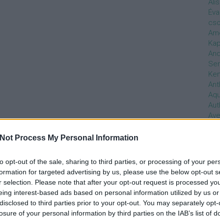
Ali
Éva
cso
Ame
Kap
And
Ser
Ken
Ant
Aq
Aut
Ave
Ébr
bos
Not Process My Personal Information
Uni
hal
to opt-out of the sale, sharing to third parties, or processing of your per
Han
formation for targeted advertising by us, please use the below opt-out s
be
r selection. Please note that after your opt-out request is processed y
Not
eing interest-based ads based on personal information utilized by us or
söt
disclosed to third parties prior to your opt-out. You may separately opt-
szo
losure of your personal information by third parties on the IAB’s list of
Bab