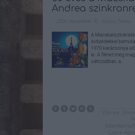
Andrea szinkronr
2020. december 10.
-
Karsa Tímea
A Macskarisztokraták
évtizedekkel bemuta
1970 karácsonya elő
le. A filmet még mag
változatban, a…
Disney
Simon
P
Macskariszt
Csere Ágn