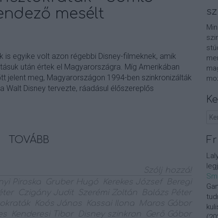
endező mesélt
sz
Min
szi
stú
 is egyike volt azon régebbi Disney-filmeknek, amik
men
tásuk után értek el Magyarországra. Míg Amerikában
mag
tt jelent meg, Magyarországon 1994-ben szinkronizálták
moz
a Walt Disney tervezte, ráadásul élőszereplős
Ke
TOVÁBB
Fr
Lal
leg
Szólj hozzá!
Sm
yi Piroska
Gruber Hugó
Kerekes József
Beregi
Gan
éter
Czigány Judit
Szerémi Zoltán
Balázs Péter
tud
okraták
Koós János
Kassai Ilona
Maros Gábor
kul
es
Kenderesi Tibor
Disney szinkron
Gerő Gábor
(
20