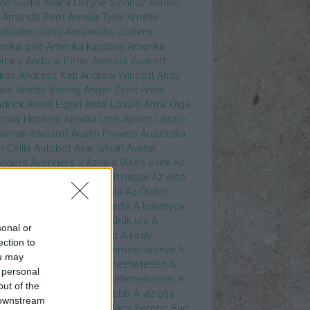
son Sudol
Állami Déryné Színház
Almási
Amanda Peet
Amelia Tyler
Amélie
dálatos élete
Amerikába Jöttem
rikai pite
Amerika kapitány
Amerika
itány
Andorai Péter
Andrádi Zsanett
rás
Andresz Kati
Andrew Wincott
Andy
kis
Anette Bening
Anger Zsolt
Anna
drick
Ansel Elgort
Antal László
Antal Olga
hony Hopkins
Apádra ütök
Aprics László
uaman
átkozott
Austin Powers
Ausztrália
h Csilla
Autobot
Avar István
Avatar
ngers
Avengers 2
Azok a 90-es évek
Az
edő Erő
Az eljövendő múlt napjai
Az első
szúálló
Az igazság hajnala
Az Őrület
verzumában
Az Utolsó Jedik
A bárányok
lgatnak
A bérgyilkos
A gyűrűk ura
A
sonal or
gya és a Darázs
A hobbit
A király
ection to
széde
A kis hableány
A nemzet aranya
A
ou may
re Dame i toronyőr
A sebezhetetlen
A
 personal
ét lovag
A sötét lovag - Felemelkedés
A
out of the
mszéd nője mindig zöldebb
A víz útja
 downstream
y Driver
Bácskai János
Bács Ferenc
Bad