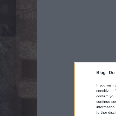
Blog -
Do 
If you wish 
sensitive in
confirm you
continue se
information 
further disc