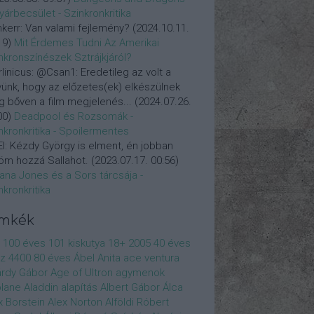
yárbecsület - Szinkronkritika
nkerr:
Van valami fejlemény?
(
2024.10.11.
19
)
Mit Érdemes Tudni Az Amerikai
nkronszínészek Sztrájkjáról?
linicus:
@Csan1: Eredetileg az volt a
vünk, hogy az előzetes(ek) elkészülnek
 bőven a film megjelenés...
(
2024.07.26.
00
)
Deadpool és Rozsomák -
nkronkritika - Spoilermentes
l:
Kézdy György is elment, én jobban
öm hozzá Sallahot.
(
2023.07.17. 00:56
)
iana Jones és a Sors tárcsája -
nkronkritika
ímkék
100 éves
101 kiskutya
18+
2005
40 éves
z
4400
80 éves
Ábel Anita
ace ventura
rdy Gábor
Age of Ultron
agymenok
plane
Aladdin
alapítás
Albert Gábor
Álca
x Borstein
Alex Norton
Alföldi Róbert