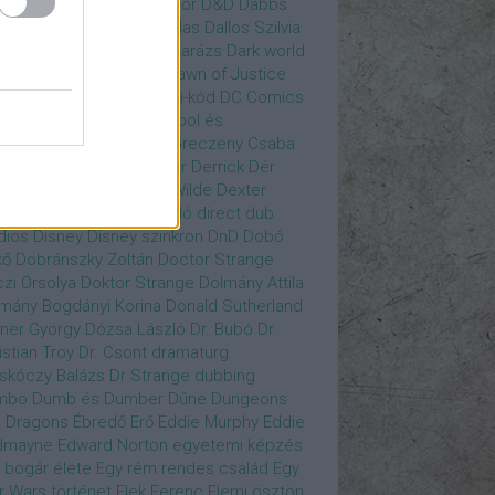
gány Judit
Czvetkó Sándor
D&D
Dabbs
er
Dagobert McChip
Dallas
Dallos Szilvia
yi Krisztián
Dan Fogler
Darázs
Dark world
id Bowie
David Morse
Dawn of Justice
s of Future Past
Da Vinci-kód
DC Comics
adpool
Deadpool
Deadpool és
zsomák
Dead To Me
Debreczeny Csaba
 királynője
Denevérember
Derrick
Dér
lt
Dévai Balázs
Devora Wilde
Dexter
sőffy Rajz Katalin
díjátadó
direct dub
dios
Disney
Disney szinkron
DnD
Dobó
kő
Dobránszky Zoltán
Doctor Strange
zi Orsolya
Doktor Strange
Dolmány Attila
mány Bogdányi Korina
Donald Sutherland
ner György
Dózsa László
Dr. Bubó
Dr.
istian Troy
Dr. Csont
dramaturg
skóczy Balázs
Dr Strange
dubbing
mbo
Dumb és Dumber
Dűne
Dungeons
 Dragons
Ébredő Erő
Eddie Murphy
Eddie
dmayne
Edward Norton
egyetemi képzés
 bogár élete
Egy rém rendes család
Egy
r Wars történet
Elek Ferenc
Elemi ösztön