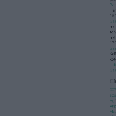
Bet
Fla
16:
Szi
mer
ter
még
17:
Szi
KalE
köt
Ind
Szi
C
007
szű
Agá
Air
Ale