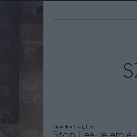
S
Címkék
»
Stan_Lee
Stan Lee-re emlé