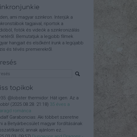
inkronjunkie
den, ami magyar szinkron. Interjúk a
nkronstábok tagjaival, riportok a
dióból, fotók és videók a szinkronizálás
etéről. Bemutatjuk a legjobb filmek
yar hangjait és elsőként írunk a legújabb
is és tévés premierekről.
resés
iss topikok
y35:
@lobster thermidor: Hát igen. Az a
jobb!
(
2025.08.28. 21:18
)
35 éves a
aragd románca
dalf Garaboncias:
Aki többet szeretne
ni a Betyárbecsület magyar fordításának
isszatitkairól, annak ajánlom ez...
25.03.03. 09:57
)
Dungeons and Dragons -