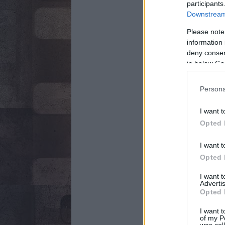
participants
Downstream 
Please note
information 
deny consent
in below Go
Persona
I want t
Opted 
I want t
Opted 
I want 
Advertis
Opted 
I want t
of my P
was col