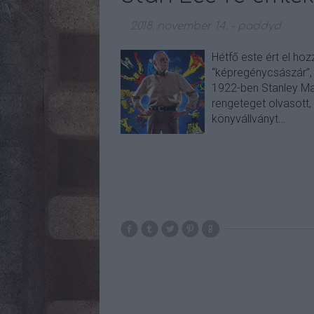
2018. november 14.
-
paddyd
Hétfő este ért el ho
“képregénycsászár”, a
1922-ben Stanley Mar
rengeteget olvasott,
könyvállványt…