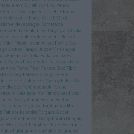
emzés
életműdíj
elhunyt
Előd Álmos
zetes
első bejegyzés
elte
ELTE
Ember
k
emlékezünk
Epres Attila
ER
Erdei
sztián
érdekességek
Esmeralda
eveszett birodalom
Esztergályos Cecília
erem
évforduló
Exek és szeretők
Ezel
a Miller
Fábián István
fallout
Family Guy
agó András
Faragó József
Farkangyal
kas
Farkasházi Réka
Farkasinszky Edit
kas Zsuzsa
Fassbender
Fazekas István
ér Anna
Fehér Tibor
Fekete Ernő Tibor
ete özvegy
Fekete Özvegy
Fekete
duc
Fekete Zoltán
Fék György
Feleki Sári
emelkedés
Feltámadások
Ferenc
ztbaum Béla
fiatal
film
Flintstones
Fodor
más
Földessy Margit
Földes Eszter
des Tamás
Folytassa
fordítás
fordító
d Fairlane kalandjai
Forgács Gábor
gács Péter
Forrest Gump
Forum Hungary
um Hungary Kft.
Frajt Edit
Frakk
Freeman
Füles
Fullajtár Andrea
Fülöp Zsigmond