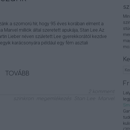
sz
Min
szi
zzánk a szomorú hír, hogy 95 éves korában elment a
stú
 Marvel milliók által szeretett apukája, Stan Lee.Az
men
tin Lieber néven született Lee gyerekkorától kezdve
mag
 egyik karácsonyára például egy fém asztali
moz
Ke
TOVÁBB
Fr
2
komment
Lal
szinkron
megemlékezés
Stan Lee
Marvel
leg
Sm
Gan
tud
kul
(
20