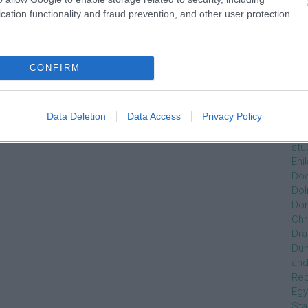
Czi
cation functionality and fraud prevention, and other user protection.
Gre
Dán
Dav
Day
CONFIRM
de
Ro
Dél
Data Deletion
Data Access
Privacy Policy
Zso
Dez
stu
Eni
Dóc
Dol
Dör
Chr
Dra
Du
and
Re
Egy
Sta