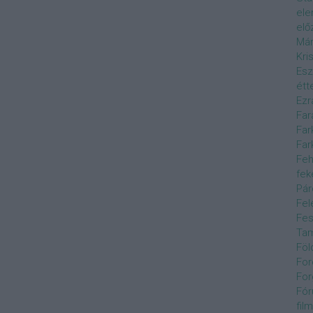
el
elő
Már
Kri
Esz
étt
Ezr
Far
Far
Far
Feh
fek
Pár
Fel
Fes
Ta
Föl
For
For
Fór
film