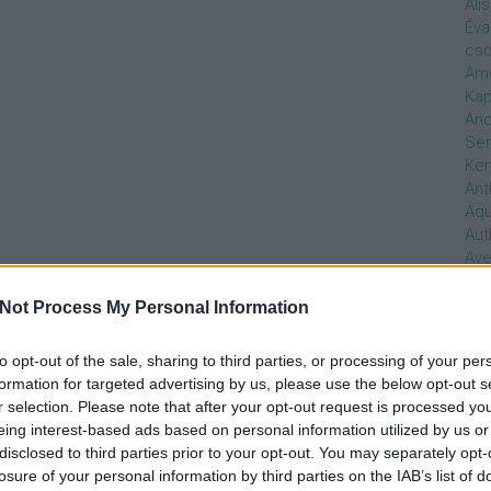
Ali
Éva
cso
Ame
Kap
And
Ser
Ken
Ant
Aq
Aut
Ave
Ébr
bos
Not Process My Personal Information
Uni
hal
to opt-out of the sale, sharing to third parties, or processing of your per
Han
formation for targeted advertising by us, please use the below opt-out s
be
r selection. Please note that after your opt-out request is processed y
Not
eing interest-based ads based on personal information utilized by us or
söt
disclosed to third parties prior to your opt-out. You may separately opt-
szo
losure of your personal information by third parties on the IAB’s list of
Bab