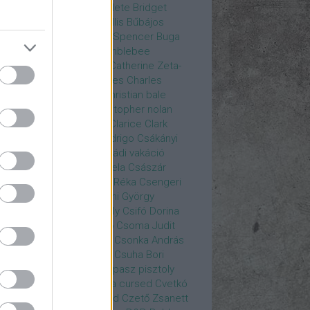
rea
Bozsó Péter
Brian élete
Bridget
nes
Brie Larson
Bruce Willis
Bűbájos
zorkák
Bubik István
Bud Spencer
Buga
ab
bukott birodalom
Bumblebee
eron Diaz
Casablanca
Catherine Zeta-
nes
CD Projekt Red
Charles
Charles
nce
Charmed
Chicago
christian bale
istopher Eccleston
christopher nolan
is Hemsworth
címadás
Clarice
Clark
egg
Columbo
Crespo Rodrigo
Csákányi
ter
Csákányi László
Családi vakáció
nkó Zoltán
Császár Angela
Császár
ert
Cseke Péter
Csellár Réka
Csengeri
la
Csere Ágnes
Cserhalmi György
rnák János
Csiby Gergely
Csifó Dorina
llagok Háborúja
Csodanő
Csoma Judit
omós Mari
Csondor Kata
Csonka András
re Gábor
Csörögi István
Csuha Bori
ha Lajos
Csuja Imre
Csupasz pisztoly
rka László
Csűrös Karola
cursed
Cvetkó
ndor
Cyborg
Czető Roland
Czető Zsanett