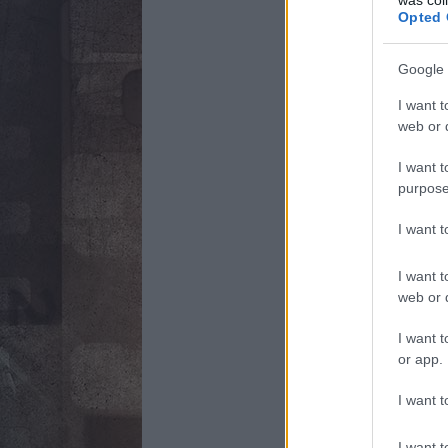
Opted 
Google 
I want t
web or d
I want t
purpose
I want 
I want t
web or d
I want t
or app.
I want t
I want t