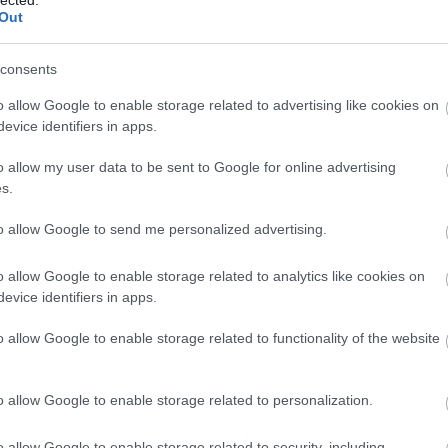
And
Out
Jo
bos
consents
Jak
Cam
o allow Google to enable storage related to advertising like cookies on
Jo
evice identifiers in apps.
Da
Chr
o allow my user data to be sent to Google for online advertising
Chr
s.
Gr
Esz
to allow Google to send me personalized advertising.
Csa
Rób
o allow Google to enable storage related to analytics like cookies on
Atti
evice identifiers in apps.
Cse
Csi
o allow Google to enable storage related to functionality of the website
Cs
Cső
Csu
o allow Google to enable storage related to personalization.
Csu
Sá
o allow Google to enable storage related to security, including