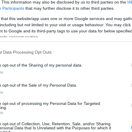
. This information may also be disclosed by us to third parties on the
IA
Bo
Participants
that may further disclose it to other third parties.
Bal
Bal
 that this website/app uses one or more Google services and may gath
Bal
including but not limited to your visit or usage behaviour. You may click 
Món
 to Google and its third-party tags to use your data for below specifi
Bar
ogle consent section.
Ist
Atti
l Data Processing Opt Outs
Sup
Bee
o opt-out of the Sharing of my personal data.
Mar
In
Pét
Bes
o opt-out of the Sale of my Personal Data.
Med
and
In
Tita
to opt-out of processing my Personal Data for Targeted
Bo
ing.
Bol
In
Hun
Eni
o opt-out of Collection, Use, Retention, Sale, and/or Sharing
ersonal Data that Is Unrelated with the Purposes for which it
Bot
lected.