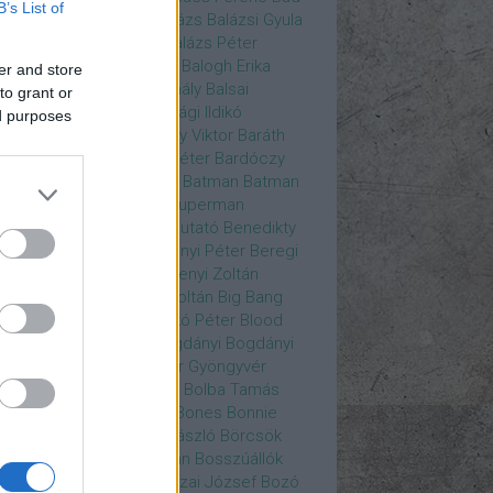
B’s List of
ys
Bajos csajok
bakik
Balázs
Balázsi Gyula
ázs Ági
Balázs Andrea
Balázs Péter
durs Gate 3
Balogh Anna
Balogh Erika
er and store
ogh Mix Stúdió
Balog Mihály
Balsai
to grant or
ika
Bánfalvi Eszter
Bánsági Ildikó
ed purposes
abás Kiss Zoltán
Baradlay Viktor
Baráth
ván
Barát Attia
Barbinek Péter
Bardóczy
la
Bartsch Kata
Básti Juli
Batman
Batman
erman ellen
Batman v Superman
tlejuice
Békés Itala
bemutató
Benedikty
cell
Benkő Péter
Bercsényi Péter
Beregi
er
Bertalan Ágnes
Berzsenyi Zoltán
enczi Árpád
Bezerédi Zoltán
Big Bang
ia Kft.
Blake Lively
Blaskó Péter
Blood
 Wine
Bodrogi Gyula
Bogdányi
Bogdányi
nilla
Bognár Anna
Bognár Gyöngyvér
gnár Tamás
Bognár Zsolt
Bolba Tamás
dog Gábor
Bolla Róbert
Bones
Bonnie
t
Borbás Gabi
Borbély László
Börcsök
kő
Boros Zoltán
Bor Zoltán
Bosszúállók
ár Endre
Both András
Bozai József
Bozó