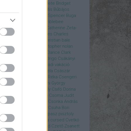
rea
Bozsó Péter
Brian élete
Bridget
nes
Brie Larson
Bruce Willis
Bűbájos
zorkák
Bubik István
Bud Spencer
Buga
ab
bukott birodalom
Bumblebee
eron Diaz
Casablanca
Catherine Zeta-
nes
CD Projekt Red
Charles
Charles
nce
Charmed
Chicago
christian bale
istopher Eccleston
christopher nolan
is Hemsworth
címadás
Clarice
Clark
egg
Columbo
Crespo Rodrigo
Csákányi
ter
Csákányi László
Családi vakáció
nkó Zoltán
Császár Angela
Császár
ert
Cseke Péter
Csellár Réka
Csengeri
la
Csere Ágnes
Cserhalmi György
rnák János
Csiby Gergely
Csifó Dorina
llagok Háborúja
Csodanő
Csoma Judit
omós Mari
Csondor Kata
Csonka András
re Gábor
Csörögi István
Csuha Bori
ha Lajos
Csuja Imre
Csupasz pisztoly
rka László
Csűrös Karola
cursed
Cvetkó
ndor
Cyborg
Czető Roland
Czető Zsanett