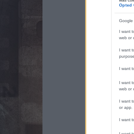
Opted 
Google 
I want t
web or d
I want t
purpose
I want 
I want t
web or d
I want t
or app.
I want t
I want t