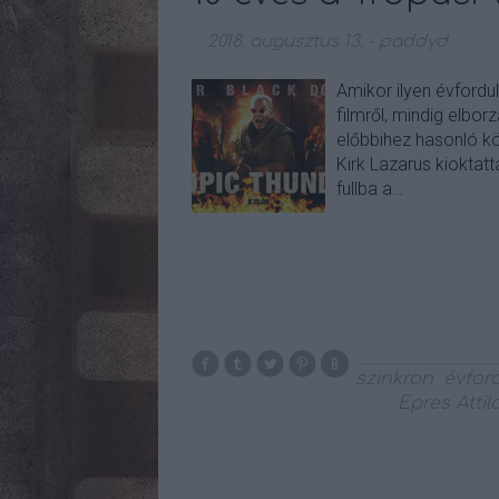
2018. augusztus 13.
-
paddyd
Amikor ilyen évford
filmről, mindig elbo
előbbihez hasonló kö
Kirk Lazarus kioktat
fullba a…
szinkron
évfor
Epres Attil