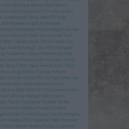
emzés
életműdíj
elhunyt
Előd Álmos
zetes
első bejegyzés
ELTE
elte
Ember
k
emlékezünk
Epres Attila
ER
Erdei
sztián
érdekességek
Esmeralda
eveszett birodalom
Esztergályos Cecília
erem
évforduló
Exek és szeretők
Ezel
a Miller
Fábián István
fallout
Family Guy
agó András
Faragó József
Farkangyal
kas
Farkasházi Réka
Farkasinszky Edit
kas Zsuzsa
Fassbender
Fazekas István
ér Anna
Fehér Tibor
Fekete Ernő Tibor
ete özvegy
Fekete Özvegy
Fekete
duc
Fekete Zoltán
Fék György
Feleki Sári
emelkedés
Feltámadások
Ferenc
ztbaum Béla
fiatal
film
Flintstones
Fodor
más
Földessy Margit
Földes Eszter
des Tamás
Folytassa
fordítás
fordító
d Fairlane kalandjai
Forgács Gábor
gács Péter
Forrest Gump
Forum Hungary
um Hungary Kft.
Frajt Edit
Frakk
Freeman
Füles
Fullajtár Andrea
Fülöp Zsigmond