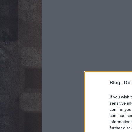
Blog -
Do 
If you wish 
sensitive in
confirm you
continue se
information 
further disc