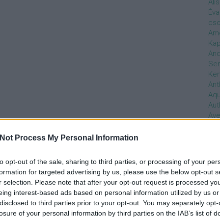
Ali
Éva
cso
Ame
Kap
And
Ser
Ken
Ant
Aq
Aut
Ave
Ébr
bos
Not Process My Personal Information
Uni
hal
to opt-out of the sale, sharing to third parties, or processing of your per
Han
formation for targeted advertising by us, please use the below opt-out s
be
r selection. Please note that after your opt-out request is processed y
Not
eing interest-based ads based on personal information utilized by us or
söt
disclosed to third parties prior to your opt-out. You may separately opt-
szo
losure of your personal information by third parties on the IAB’s list of
Bab