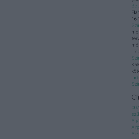
Bet
Fla
16:
Szi
mer
ter
még
17:
Szi
KalE
köt
Ind
Szi
C
007
szű
Agá
Air
Ale