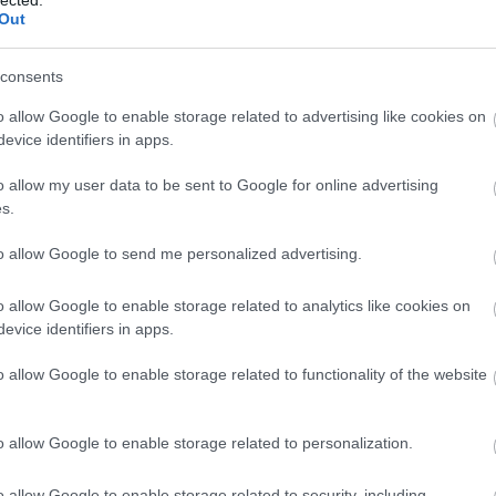
And
Out
Jo
bos
consents
Jak
Cam
o allow Google to enable storage related to advertising like cookies on
Jo
evice identifiers in apps.
Da
Chr
o allow my user data to be sent to Google for online advertising
Chr
s.
Gr
Esz
to allow Google to send me personalized advertising.
Csa
Rób
o allow Google to enable storage related to analytics like cookies on
Atti
evice identifiers in apps.
Cse
Csi
o allow Google to enable storage related to functionality of the website
Cs
Cső
Csu
o allow Google to enable storage related to personalization.
Csu
Sá
o allow Google to enable storage related to security, including