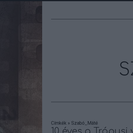
S
Címkék
»
Szabó_Máté
10 éves a Trópusi 