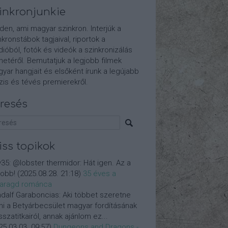
inkronjunkie
den, ami magyar szinkron. Interjúk a
nkronstábok tagjaival, riportok a
dióból, fotók és videók a szinkronizálás
etéről. Bemutatjuk a legjobb filmek
yar hangjait és elsőként írunk a legújabb
is és tévés premierekről.
resés
iss topikok
y35:
@lobster thermidor: Hát igen. Az a
jobb!
(
2025.08.28. 21:18
)
35 éves a
aragd románca
dalf Garaboncias:
Aki többet szeretne
ni a Betyárbecsület magyar fordításának
isszatitkairól, annak ajánlom ez...
25.03.03. 09:57
)
Dungeons and Dragons -