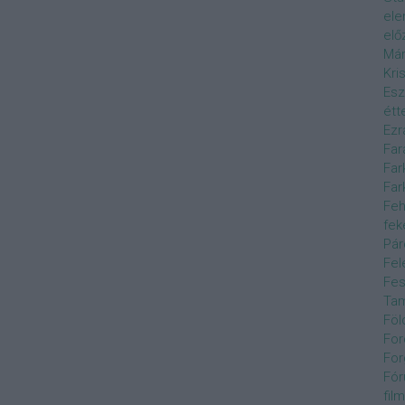
el
elő
Már
Kri
Esz
étt
Ezr
Far
Far
Far
Feh
fek
Pár
Fel
Fes
Ta
Föl
For
For
Fór
film