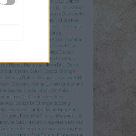
gány Judit
Czvetkó Sándor
D&D
Dabbs
er
Dagobert McChip
Dallas
Dallos Szilvia
yi Krisztián
Dan Fogler
Darázs
Dark world
id Bowie
David Morse
Dawn of Justice
s of Future Past
Da Vinci-kód
DC Comics
adpool
Deadpool
Deadpool és
zsomák
Dead To Me
Debreczeny Csaba
 királynője
Denevérember
Derrick
Dér
lt
Dévai Balázs
Devora Wilde
Dexter
sőffy Rajz Katalin
díjátadó
direct dub
dios
Disney
Disney szinkron
DnD
Dobó
kő
Dobránszky Zoltán
Doctor Strange
zi Orsolya
Doktor Strange
Dolmány Attila
mány Bogdányi Korina
Donald Sutherland
ner György
Dózsa László
Dr. Bubó
Dr.
istian Troy
Dr. Csont
dramaturg
skóczy Balázs
Dr Strange
dubbing
mbo
Dumb és Dumber
Dűne
Dungeons
 Dragons
Ébredő Erő
Eddie Murphy
Eddie
dmayne
Edward Norton
egyetemi képzés
 bogár élete
Egy rém rendes család
Egy
r Wars történet
Elek Ferenc
Elemi ösztön