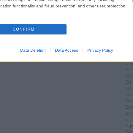
Czi
cation functionality and fraud prevention, and other user protection.
Gre
Dán
Dav
Day
CONFIRM
de
Ro
Dél
Data Deletion
Data Access
Privacy Policy
Zso
Dez
stu
Eni
Dóc
Dol
Dör
Chr
Dra
Du
and
Re
Egy
Sta