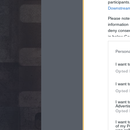
participants
Downstream 
Please note
information 
deny consent
in below Go
Persona
I want t
Opted 
I want t
Opted 
I want 
Advertis
Opted 
I want t
of my P
was col