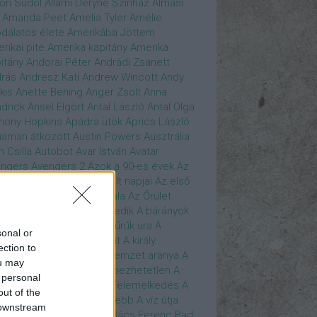
son Sudol
Állami Déryné Színház
Almási
Amanda Peet
Amelia Tyler
Amélie
dálatos élete
Amerikába Jöttem
rikai pite
Amerika kapitány
Amerika
itány
Andorai Péter
Andrádi Zsanett
rás
Andresz Kati
Andrew Wincott
Andy
kis
Anette Bening
Anger Zsolt
Anna
drick
Ansel Elgort
Antal László
Antal Olga
hony Hopkins
Apádra ütök
Aprics László
uaman
átkozott
Austin Powers
Ausztrália
h Csilla
Autobot
Avar István
Avatar
ngers
Avengers 2
Azok a 90-es évek
Az
edő Erő
Az eljövendő múlt napjai
Az első
szúálló
Az igazság hajnala
Az Őrület
verzumában
Az Utolsó Jedik
A bárányok
lgatnak
A bérgyilkos
A gyűrűk ura
A
sonal or
gya és a Darázs
A hobbit
A király
ection to
széde
A kis hableány
A nemzet aranya
A
ou may
re Dame i toronyőr
A sebezhetetlen
A
 personal
ét lovag
A sötét lovag - Felemelkedés
A
out of the
mszéd nője mindig zöldebb
A víz útja
 downstream
y Driver
Bácskai János
Bács Ferenc
Bad