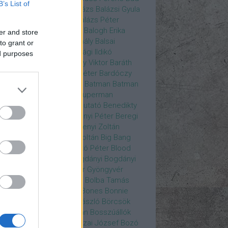
B’s List of
ys
Bajos csajok
bakik
Balázs
Balázsi Gyula
ázs Ági
Balázs Andrea
Balázs Péter
durs Gate 3
Balogh Anna
Balogh Erika
er and store
ogh Mix Stúdió
Balog Mihály
Balsai
to grant or
ika
Bánfalvi Eszter
Bánsági Ildikó
ed purposes
abás Kiss Zoltán
Baradlay Viktor
Baráth
ván
Barát Attia
Barbinek Péter
Bardóczy
la
Bartsch Kata
Básti Juli
Batman
Batman
erman ellen
Batman v Superman
tlejuice
Békés Itala
bemutató
Benedikty
cell
Benkő Péter
Bercsényi Péter
Beregi
er
Bertalan Ágnes
Berzsenyi Zoltán
enczi Árpád
Bezerédi Zoltán
Big Bang
ia Kft.
Blake Lively
Blaskó Péter
Blood
 Wine
Bodrogi Gyula
Bogdányi
Bogdányi
nilla
Bognár Anna
Bognár Gyöngyvér
gnár Tamás
Bognár Zsolt
Bolba Tamás
dog Gábor
Bolla Róbert
Bones
Bonnie
t
Borbás Gabi
Borbély László
Börcsök
kő
Boros Zoltán
Bor Zoltán
Bosszúállók
ár Endre
Both András
Bozai József
Bozó