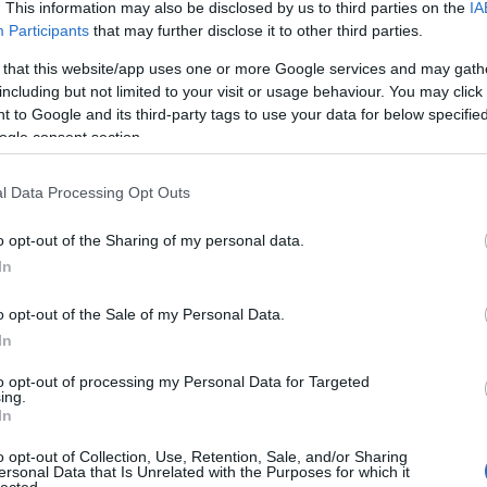
. This information may also be disclosed by us to third parties on the
IA
Bo
Participants
that may further disclose it to other third parties.
Bal
Bal
 that this website/app uses one or more Google services and may gath
Bal
including but not limited to your visit or usage behaviour. You may click 
Món
 to Google and its third-party tags to use your data for below specifi
Bar
ogle consent section.
Ist
Atti
l Data Processing Opt Outs
Sup
Bee
o opt-out of the Sharing of my personal data.
Mar
In
Pét
Bes
o opt-out of the Sale of my Personal Data.
Med
and
In
Tita
to opt-out of processing my Personal Data for Targeted
Bo
ing.
Bol
In
Hun
Eni
o opt-out of Collection, Use, Retention, Sale, and/or Sharing
ersonal Data that Is Unrelated with the Purposes for which it
Bot
lected.