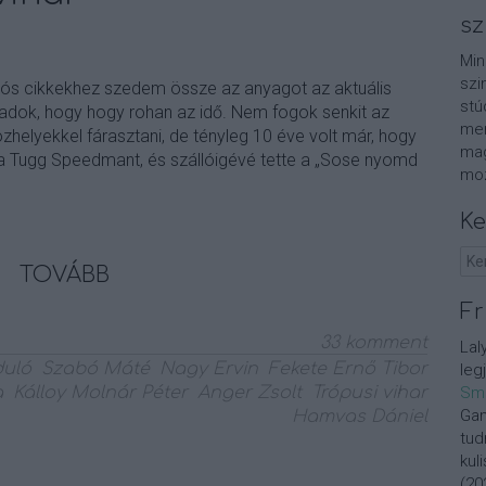
sz
Min
szi
ulós cikkekhez szedem össze az anyagot az aktuális
stú
rzadok, hogy hogy rohan az idő. Nem fogok senkit az
men
zhelyekkel fárasztani, de tényleg 10 éve volt már, hogy
mag
ta Tugg Speedmant, és szállóigévé tette a „Sose nyomd
moz
Ke
TOVÁBB
Fr
33
komment
Lal
duló
Szabó Máté
Nagy Ervin
Fekete Ernő Tibor
leg
a
Kálloy Molnár Péter
Anger Zsolt
Trópusi vihar
Sm
Gan
Hamvas Dániel
tud
kul
(
20