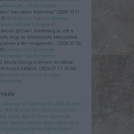
yárbecsület - Szinkronkritika
nkerr:
Van valami fejlemény?
(
2024.10.11.
19
)
Mit Érdemes Tudni Az Amerikai
nkronszínészek Sztrájkjáról?
linicus:
@Csan1: Eredetileg az volt a
vünk, hogy az előzetes(ek) elkészülnek
 bőven a film megjelenés...
(
2024.07.26.
00
)
Deadpool és Rozsomák -
nkronkritika - Spoilermentes
l:
Kézdy György is elment, én jobban
öm hozzá Sallahot.
(
2023.07.17. 00:56
)
iana Jones és a Sors tárcsája -
nkronkritika
ímkék
100 éves
101 kiskutya
18+
2005
40 éves
z
4400
80 éves
Ábel Anita
ace ventura
rdy Gábor
Age of Ultron
agymenok
plane
Aladdin
alapítás
Albert Gábor
Álca
x Borstein
Alex Norton
Alföldi Róbert