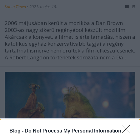
Karsa Tímea
•
2021. május 18.
15
2006 májusában került a mozikba a Dan Brown
2003-as nagy sikerű regényéből készült mozifilm.
Akárcsak a könyvet, a filmet is érte támadás, hiszen a
katolikus egyház konzervatívabb tagjai a regény
tartalmát ismerve nem örültek a film elkészülésének.
A Robert Langdon történetek sorozata nem a Da…
Blog -
Do Not Process My Personal Information