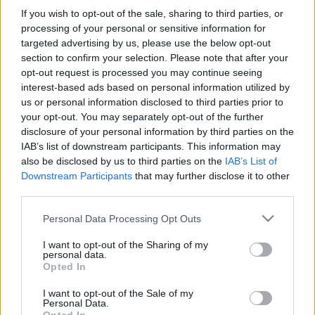
If you wish to opt-out of the sale, sharing to third parties, or
processing of your personal or sensitive information for
targeted advertising by us, please use the below opt-out
section to confirm your selection. Please note that after your
20 éves a Grincs
opt-out request is processed you may continue seeing
paddyd
•
2020. november 08.
0
interest-based ads based on personal information utilized by
us or personal information disclosed to third parties prior to
your opt-out. You may separately opt-out of the further
Bár a karácsonyi készülődés így novemberben még
disclosure of your personal information by third parties on the
korai (ez alól persze kivételnek érzi magát a
IAB’s list of downstream participants. This information may
kereskedelem, ahol a halloweeni dekorációkat
also be disclosed by us to third parties on the
IAB’s List of
rögtön csokimikulásokra és üveggömbökre cserélik),
Downstream Participants
that may further disclose it to other
mai születésnapos filmünkkel akár meg is
third parties.
nyithatnánk a szezont. Dr. Seuss 1957-ben írt,
rímekbe szedett…
Please note that this website/app uses one or more Google
Personal Data Processing Opt Outs
services and may gather and store information including but
not limited to your visit or usage behaviour. You may click to
I want to opt-out of the Sharing of my
personal data.
grant or deny consent to Google and its third-party tags to
Opted In
use your data for below specified purposes in below Google
consent section.
I want to opt-out of the Sale of my
Personal Data.