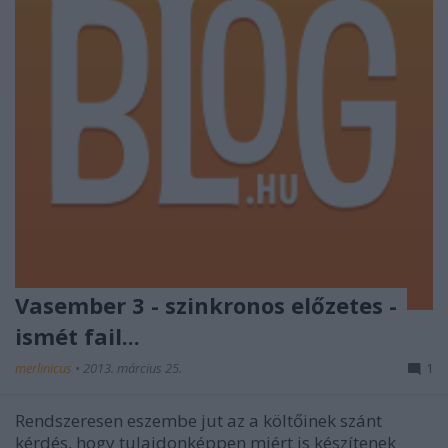
Vasember 3 - szinkronos előzetes -
ismét fail...
merlinicus
•
2013. március 25.
1
Rendszeresen eszembe jut az a költőinek szánt
kérdés, hogy tulajdonképpen miért is készítenek