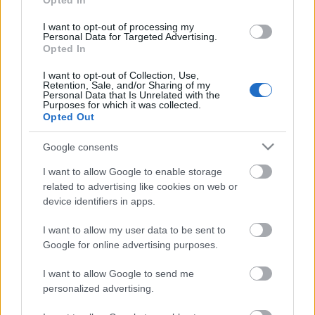
Opted In
I want to opt-out of processing my
Personal Data for Targeted Advertising.
Opted In
I want to opt-out of Collection, Use,
Retention, Sale, and/or Sharing of my
Personal Data that Is Unrelated with the
Purposes for which it was collected.
Opted Out
A 8+1 legjobb jelenet a 30 éves a
Google consents
Tango és Cash-ből
I want to allow Google to enable storage
related to advertising like cookies on web or
merlinicus
•
2019. december 21.
11
device identifiers in apps.
A filmet egy korábbi változatában még jóval
I want to allow my user data to be sent to
komolyabb hangvételűnek szánták, ám Andrej
Google for online advertising purposes.
Konchalovskij rendezőt lecserélve a producerek egy
I want to allow Google to send me
vicesebbnek szánt bodycop moviet pakoltak össze.
personalized advertising.
Akadnak olyan filmek, amelyek lokális kultfilmek,
azaz csak bizonyos országokban "világhírűek".