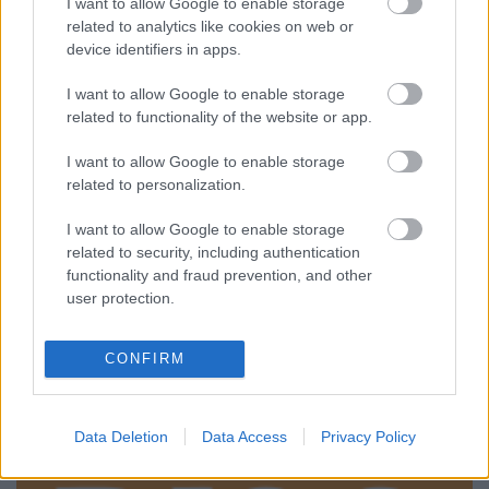
I want to allow Google to enable storage
Valószínűleg sem…
related to analytics like cookies on web or
device identifiers in apps.
Vasember Három – szinkronkritika
I want to allow Google to enable storage
(SPOILERES)
related to functionality of the website or app.
merlinicus
•
2013. május 12.
1
I want to allow Google to enable storage
related to personalization.
Az első és a második silány előzetes után kicsit félve
vártam az egyik legnépszerűbb szuperhős új
I want to allow Google to enable storage
kalandjait. Az előzetesek azonban nem csupán a
related to security, including authentication
félrefordítások miatt okoztak meglepetéseket –
functionality and fraud prevention, and other
konkrétan félre lettünk vezetve általuk. Azért ez egy
user protection.
erősen tudatos rendezői…
CONFIRM
Data Deletion
Data Access
Privacy Policy