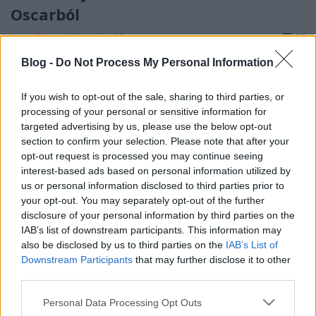
Oscarból
Karsa Tímea
•
2021. július 25.
27
Blog -
Do Not Process My Personal Information
30 éve már annak, hogy bemutatták
Magyarországon az Oscar című filmet. Az alkotás a
If you wish to opt-out of the sale, sharing to third parties, or
tengerentúlon nem lett túl népszerű, mi sem
processing of your personal or sensitive information for
bizonyítja ezt jobban, mint hogy a megszokottal
targeted advertising by us, please use the below opt-out
ellentétben alig írt róla az internet népe
section to confirm your selection. Please note that after your
érdekességeket. Addig-addig ástunk, hogy pár
opt-out request is processed you may continue seeing
meglepő információt be tudjunk…
interest-based ads based on personal information utilized by
us or personal information disclosed to third parties prior to
your opt-out. You may separately opt-out of the further
disclosure of your personal information by third parties on the
IAB’s list of downstream participants. This information may
also be disclosed by us to third parties on the
IAB’s List of
Downstream Participants
that may further disclose it to other
third parties.
Please note that this website/app uses one or more Google
Personal Data Processing Opt Outs
services and may gather and store information including but