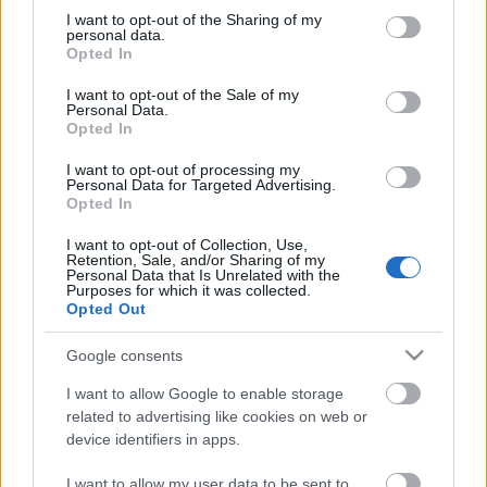
not limited to your visit or usage behaviour. You may click to
I want to opt-out of the Sharing of my
personal data.
grant or deny consent to Google and its third-party tags to
Opted In
use your data for below specified purposes in below Google
consent section.
I want to opt-out of the Sale of my
Personal Data.
Opted In
20 éves a Patch Adams
I want to opt-out of processing my
Personal Data for Targeted Advertising.
paddyd
•
2018. december 25.
1
Opted In
Egy megosztó filmet hoztam ma, ami egy igaz
I want to opt-out of Collection, Use,
Retention, Sale, and/or Sharing of my
történet alapján készült, de mégsem hívható
Personal Data that Is Unrelated with the
Purposes for which it was collected.
életrajzi filmnek, hiszen Hollywood jócskán
Opted Out
felturbózta és képernyő-képessé tette a sztorit (mint
sok másikat). Olyannyira, hogy a főszereplő, akit az
Google consents
Oscar-díjas Robin Williams személyesített meg a
filmben,…
I want to allow Google to enable storage
related to advertising like cookies on web or
device identifiers in apps.
I want to allow my user data to be sent to