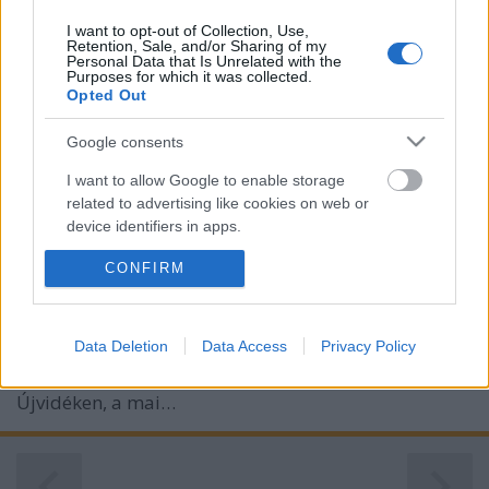
I want to opt-out of Collection, Use,
Retention, Sale, and/or Sharing of my
Personal Data that Is Unrelated with the
Purposes for which it was collected.
Opted Out
Szinkronlegendák portrésorozat:
Google consents
Kenderesi Tibor
I want to allow Google to enable storage
merlinicus
•
2020. május 15.
10
related to advertising like cookies on web or
device identifiers in apps.
Életéről és művészeti érdemeiről is kevesebbet
CONFIRM
I want to allow my user data to be sent to
tudunk, mint kellene, mégis generációk számára volt
Google for online advertising purposes.
meghatározó a szinkronmunkássága révén. Idén
lenne 100 éves Kenderesi Tibor! E cikk megírásában
I want to allow Google to send me
Data Deletion
Data Access
Privacy Policy
a színművész unokája, Patkós Zsolt volt
personalized advertising.
segítségünkre. 1920. május 15-én született
Újvidéken, a mai…
I want to allow Google to enable storage
related to analytics like cookies on web or
device identifiers in apps.